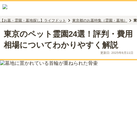
【お墓・霊園・墓地探し】ライフドット
東京都のお墓特集（霊園・墓地）
東
東京のペット霊園24選！評判・費用
相場についてわかりやすく解説
更新日:
2025年6月11日