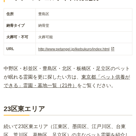
住所
豊島区
納骨タイプ
納骨堂
火葬可・不可
火葬可能
URL
http://www.petangel.jp/ikebukuro/index.html
中野区・杉並区・豊島区・北区・板橋区・足立区のペット
が眠れる霊園を更に探したい方は、
東京都「ペット供養が
できる」霊園・墓地一覧（21件）
をご覧ください。
23区東エリア
続いて23区東エリア（江東区、墨田区、江戸川区、台東
区、荒川区、葛飾区、足立区）の主なペット霊園を紹介し