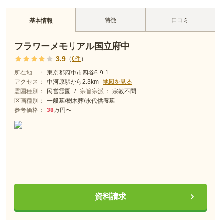
特徴
口コミ
基本情報
フラワーメモリアル国立府中
3.9
（
6
件
）
所在地
東京都府中市四谷6-9-1
アクセス
中河原
駅から
2.3km
地図を見る
霊園種別
民営霊園
/
宗旨宗派
宗教不問
区画種別
一般墓/樹木葬/永代供養墓
参考価格
38
万円〜
資料請求