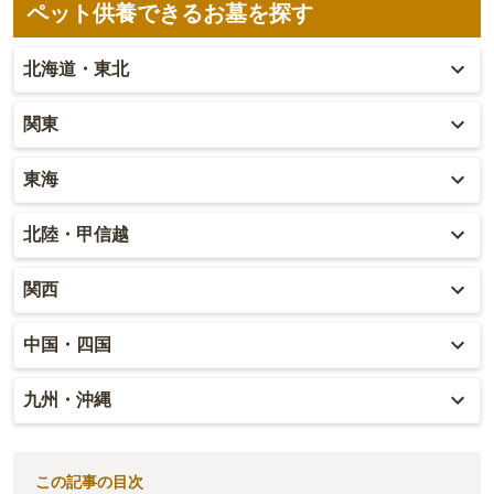
ペット供養できるお墓を探す
北海道・東北
北海道
関東
青森
東京
東海
秋田
神奈川
愛知
北陸・甲信越
岩手
埼玉
岐阜
富山
関西
山形
千葉
静岡
石川
大阪
中国・四国
宮城
茨城
三重
福井
兵庫
岡山
九州・沖縄
福島
栃木
山梨
京都
広島
福岡
群馬
新潟
この記事の目次
滋賀
鳥取