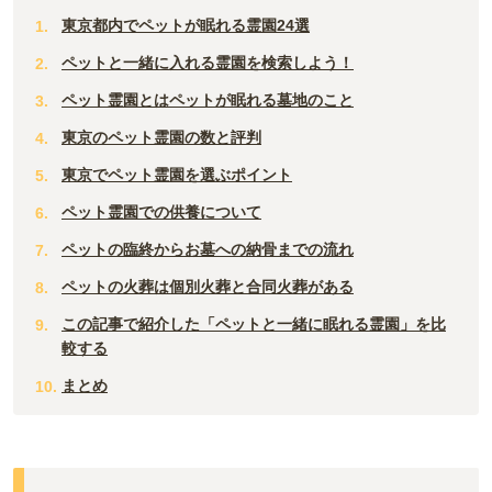
大分
東京都内でペットが眠れる霊園24選
長野
奈良
島根
宮崎
ペットと一緒に入れる霊園を検索しよう！
和歌山
山口
ペット霊園とはペットが眠れる墓地のこと
佐賀
東京のペット霊園の数と評判
香川
熊本
東京でペット霊園を選ぶポイント
愛媛
長崎
ペット霊園での供養について
高知
ペットの臨終からお墓への納骨までの流れ
鹿児島
ペットの火葬は個別火葬と合同火葬がある
徳島
沖縄
この記事で紹介した「ペットと一緒に眠れる霊園」を比
較する
まとめ