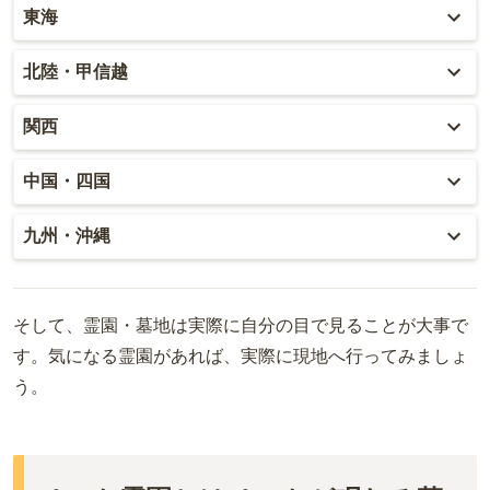
青森
東京
東海
秋田
神奈川
愛知
北陸・甲信越
岩手
埼玉
岐阜
富山
関西
山形
千葉
静岡
石川
大阪
中国・四国
宮城
茨城
三重
福井
兵庫
岡山
九州・沖縄
福島
栃木
山梨
京都
広島
福岡
群馬
新潟
滋賀
そして、霊園・墓地は実際に自分の目で見ることが大事で
鳥取
大分
す。気になる霊園があれば、実際に現地へ行ってみましょ
長野
奈良
島根
宮崎
う。
和歌山
山口
佐賀
香川
熊本