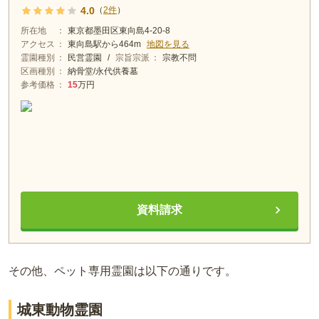
4.0
（
2
件
）
所在地
東京都墨田区東向島4-20-8
アクセス
東向島
駅から
464m
地図を見る
霊園種別
民営霊園
/
宗旨宗派
宗教不問
区画種別
納骨堂/永代供養墓
参考価格
15
万円
資料請求
その他、ペット専用霊園は以下の通りです。
城東動物霊園