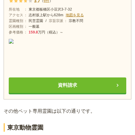
3.7
（
6
件
）
所在地
東京都板橋区小豆沢3-7-32
アクセス
志村坂上
駅から
628m
地図を見る
霊園種別
民営霊園
/
宗旨宗派
宗教不問
区画種別
一般墓
参考価格
159.8
万円（税込）～
資料請求
その他ペット専用霊園は以下の通りです。
東京動物霊園