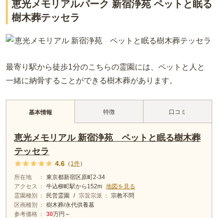
恵光メモリアルパーク 新宿浄苑 ペットと眠る
樹木葬テッセラ
最寄り駅から徒歩1分のこちらの霊園には、ペットと人と
一緒に納骨することができる樹木葬があります。
特徴
口コミ
基本情報
恵光メモリアル 新宿浄苑 ペットと眠る樹木葬
テッセラ
4.6
（
1
件
）
所在地
東京都新宿区原町2-34
アクセス
牛込柳町
駅から
152m
地図を見る
霊園種別
民営霊園
/
宗旨宗派
宗教不問
区画種別
樹木葬/永代供養墓
参考価格
30
万円～