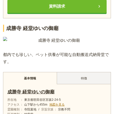
資料請求
成勝寺 経堂ゆいの御廟
都内でも珍しい、ペット供養が可能な自動搬送式納骨堂で
す。
特徴
基本情報
成勝寺 経堂ゆいの御廟
所在地
東京都世田谷区宮坂2-24-5
アクセス
山下
駅から
455m
地図を見る
霊園種別
寺院墓地
/
宗旨宗派
宗教不問