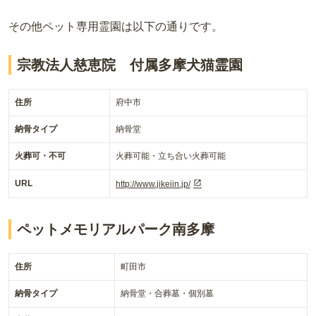
その他ペット専用霊園は以下の通りです。
宗教法人慈恵院 付属多摩犬猫霊園
住所
府中市
納骨タイプ
納骨堂
火葬可・不可
火葬可能・立ち合い火葬可能
URL
http://www.jikeiin.jp/
ペットメモリアルパーク南多摩
住所
町田市
納骨タイプ
納骨堂・合葬墓・個別墓