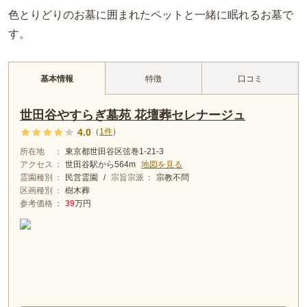
色とりどりのお墓に囲まれたペットと一緒に眠れるお墓で
す。
特徴
口コミ
基本情報
世田谷やすらぎ墓苑 花壇葬セレナージュ
4.0
（
1
件
）
所在地
東京都世田谷区弦巻1-21-3
アクセス
世田谷
駅から
564m
地図を見る
霊園種別
民営霊園
/
宗旨宗派
宗教不問
区画種別
樹木葬
参考価格
39
万円