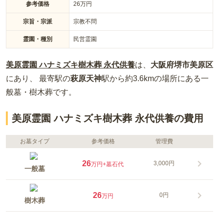
参考価格
26
万円
宗旨・宗派
宗教不問
霊園・種別
民営霊園
美原霊園 ハナミズキ樹木葬 永代供養
は、
大阪府
堺市美原区
にあり、 最寄駅の
萩原天神
駅から約
3.6km
の場所
にある
一
般墓・樹木葬
です。
美原霊園 ハナミズキ樹木葬 永代供養の費用
お墓タイプ
参考価格
管理費
26
3,000円
万円
+墓石代
一般墓
26
0円
万円
樹木葬