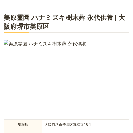
ライフドット編集部
美原霊園 ハナミズキ樹木葬 永代供養
|
大
阪府
堺市美原区
アクセスに便利な好立地にありますが、外壁が墓域を囲んでお
り静かな空間です。 地元の人の目を気にすることなく、ゆっく
りと故人と語らうことができます。 一般墓地の管理費を40年
分前納すると、無縁になった際に墓じまいをしてもらえます。
そのあと、永代供養墓「蓮の花」へ納骨されるので、万が一継
承者が居なくなった場合でも安心です。
所在地
大阪府堺市美原区真福寺18-1