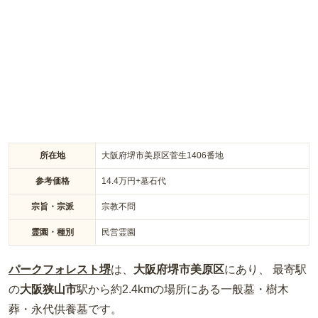
所在地
大阪府堺市美原区菅生1406番地
参考価格
14.4
万円
+墓石代
宗旨・宗派
宗教不問
霊園・種別
民営霊園
パークフォレスト堺
は、
大阪府
堺市美原区
にあり、 最寄駅
の
大阪狭山市
駅から約
2.4km
の場所
にある
一般墓・樹木
葬・永代供養墓
です。