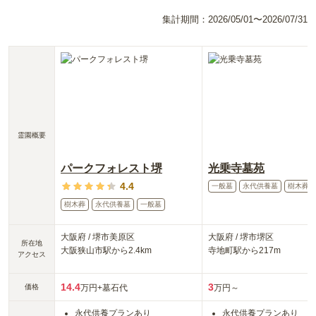
集計期間：
2026/05/01〜2026/07/31
霊園概要
パークフォレスト堺
光乗寺墓苑
4.4
一般墓
永代供養墓
樹木葬
樹木葬
永代供養墓
一般墓
大阪府
/
堺市美原区
大阪府
/
堺市堺区
所在地
大阪狭山市
駅から
2.4km
寺地町
駅から
217m
アクセス
14.4
3
価格
万円
+墓石代
万円～
永代供養プランあり
永代供養プランあり