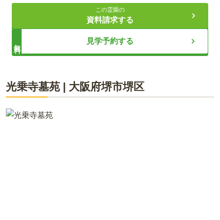
洗練されたデザインのお墓「樹木デザイン墓石」
この霊園の
資料請求する
50代・女性
ライフドット編集部
見学予約する
無料
自宅からは車で行きました。ナビ通りに行くと高速道路を通
る道を案内されましたが、下道でも1時間はかかりませんでし
た。 下黒山交差点（阪和道下）から車で約7分。南海高野線北
野田駅から車で約8分。 道は広くて運転しやすかったです。駐
堺市にある「パークフォレスト堺」は樹木葬が豊富な大型ガー
光乗寺墓苑
|
大阪府
堺市堺区
車場も広くてよかったです。
デニング式公園墓地です。 ご自宅のバス停や各主要沿線「北野
田駅」「金剛駅」「喜連瓜破駅」「富田林駅」「泉が丘駅」
「深井駅」「中百舌鳥駅」「新金岡駅」「松原駅」の9つの駅
口コミをすべて見る（
3
件）
から当霊園まで、便利なお参り送迎バスが運行されています。
公共交通機関をご利用の方も安心です。 樹木葬エリア拡大中
で、永代供養付きの樹木葬エリア「エバーグリーン」に新たな
選択肢が増えました。お一人だけの選択肢からご家族代々承継
プランまで、様々なニーズにお応えしています。 従来の一般墓
地も引き続きご案内しておりますので、皆様に最適な供養のカ
タチをお選びいただけます。