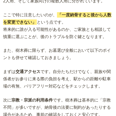
2人用、そして家族向けの複数人用に分かれています。
ここで特に注意したいのが、
「一度納骨すると後から人数
を変更できない」
という点です。
将来的に誰が入る可能性があるのか、ご家族とも相談して
慎重に選ぶことが、後のトラブルを防ぐ鍵となります。
また、樹木葬に限らず、お墓選び全般において以下のポイ
ントも併せて確認しておきましょう。
まずは
交通アクセス
です。自分たちだけでなく、親族や関
係者がお参りに来る際の負担を考え、駅からの距離や駐車
場の有無、バリアフリー対応などをチェックします。
次に
宗教・宗派の利用条件
です。樹木葬は基本的に「宗教
不問」が多いですが、納骨後の法要に制約があったりする
場合があるため、事前の確認をしておくと安心です。