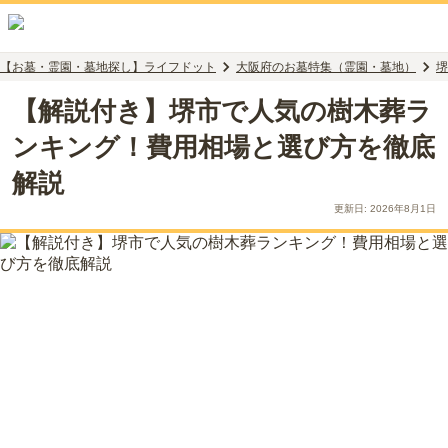
【お墓・霊園・墓地探し】ライフドット
大阪府のお墓特集（霊園・墓地）
堺
【解説付き】堺市で人気の樹木葬ラ
ンキング！費用相場と選び方を徹底
解説
更新日:
2026年8月1日