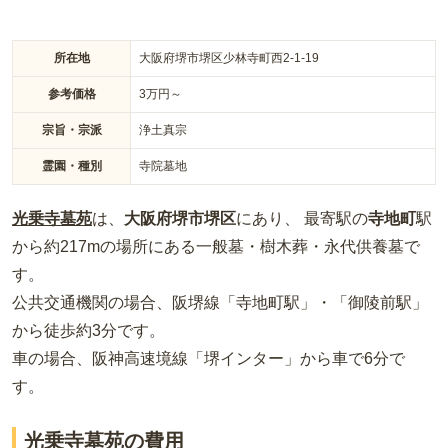
所在地
大阪府堺市堺区少林寺町西2-1-19
参考価格
3
万円～
宗旨・宗派
浄土真宗
霊園・種別
寺院墓地
光乗寺墓苑
は、
大阪府
堺市堺区
にあり、 最寄駅の
寺地町
駅
から約
217m
の場所
にある
一般墓・樹木葬・永代供養墓
で
す。
公共交通機関の場合
、阪堺線「寺地町駅」・「御陵前駅」
から徒歩約3分
です。
車の場合
、阪神高速境線「堺インター」から車で6分
で
す。
光乗寺墓苑の費用