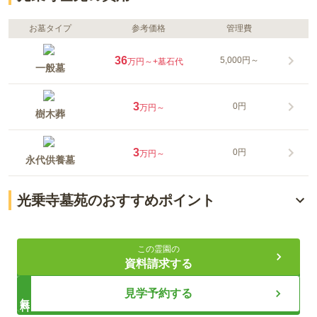
お墓タイプ
参考価格
管理費
36
5,000円～
万円～
+墓石代
一般墓
3
0円
万円～
樹木葬
3
0円
万円～
永代供養墓
光乗寺墓苑のおすすめポイント
最寄り駅から徒歩約3分
この霊園の
永代供養墓あり
資料請求する
静かな環境でゆっくり眠れる
見学予約する
無料