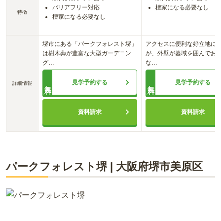
バリアフリー対応
檀家になる必要なし
特徴
檀家になる必要なし
堺市にある「パークフォレスト堺」
アクセスに便利な好立地に
は樹木葬が豊富な大型ガーデニン
が、外壁が墓域を囲んでお
グ
…
な
…
見学予約する
見学予約する
詳細情報
無料
無料
資料請求
資料請求
パークフォレスト堺
|
大阪府
堺市美原区