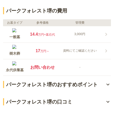
パークフォレスト堺の費用
お墓タイプ
参考価格
管理費
14.4
3,000円
万円
+墓石代
一般墓
17
資料にてご確認ください
万円～
樹木葬
お問い合わせ
-
永代供養墓
パークフォレスト堺のおすすめポイント
桜の下で自然に還る「さくら樹木葬・いろはもみじ」
パークフォレスト堺の口コミ
モニュメントに想いを刻む「新樹木葬 新ソフィア」
4.4
総合評価
（
3
件）