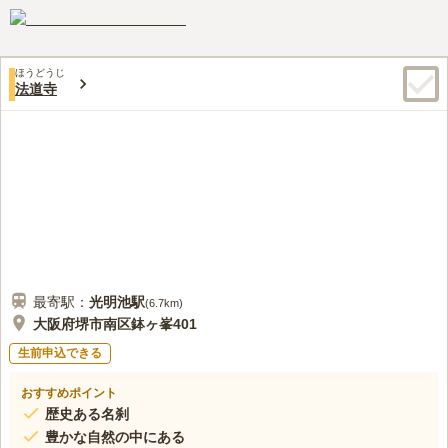
きます。生前予約が可能なので自分でお墓を用意したい方におす
先程と同様お寺の前にお花屋さんがあります。近くには「う玄
50代
女性
すめです。
武」鰻料理、「美々卯」会席料理、「木曽路」しゃぶしゃぶ日本料理があ
り大人数でも活用できます。
ほうどうじ
口コミの続きを読む
法道寺
最寄駅：
光明池
駅
(
6.7km
)
大阪府堺市南区鉢ヶ峯401
生前申込できる
おすすめポイント
歴史ある名刹
豊かな自然の中にある