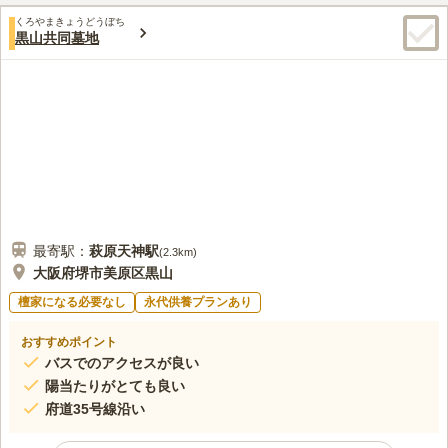
墓地の周りには、お供え物や花などを購入するお店屋さんは、全
70代
男性
くろやまきょうどうぼち
然ありませんので、行く道中で、買い物をしてから行きます。
黒山共同墓地
口コミの続きを読む
最寄駅：
萩原天神
駅
(
2.3km
)
大阪府堺市美原区黒山
檀家になる必要なし
永代供養プランあり
おすすめポイント
バスでのアクセスが良い
陽当たりがとても良い
府道35号線沿い