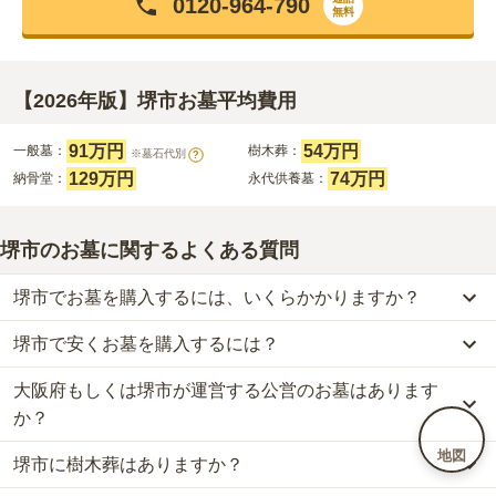
0120-964-790
無料
【2026年版】堺市お墓平均費用
91万円
54万円
一般墓：
樹木葬：
※墓石代別
?
129万円
74万円
納骨堂：
永代供養墓：
堺市のお墓に関するよくある質問
堺市でお墓を購入するには、いくらかかりますか？
堺市で安くお墓を購入するには？
堺市
での購入費用の目安は、
一般墓が約236万円、樹木葬が約54万
円、納骨堂が約129万円、永代供養墓が約74万円
です。
大阪府もしくは堺市が運営する公営のお墓はあります
堺市
で一番安価な
お墓
は、
月蔵寺霊園
の
永代供養墓
で、
3万円
から
一般墓を建てる場合は、「永代使用料（土地代）」と「墓石代」の
お求めいただけます。
か？
2つが主な費用となります。
一般的に最も費用を抑えられるのは、他の方のご遺骨と一緒に埋葬
堺市
の一般墓の永代使用料の平均は
91万円
で、墓石代は
大阪府の平
地図
堺市に樹木葬はありますか？
する
「合祀墓（ごうしぼ）」
と呼ばれるタイプです。個別のお墓に
堺市
には、
大阪府もしくは堺市
が運営する公営の霊園が
7
件ありま
均
145.7万円
です。いずれも区画の広さや墓石の大きさ・素材によ
比べて省スペースで管理の手間がかからないため、費用が安く設定
す。
って変わります。