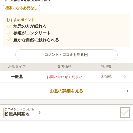
檀家になる必要なし
おすすめポイント
地元の方が眠れる
参道がコンクリート
豊かな自然に触れられる
コメント・口コミを見る
お墓タイプ
参考価格
管理費
ライフドット編集部のコメント
菅生墓地は、近隣にお住いの方が眠る墓地です。 宗教を問わな
一般墓
未掲載
お問い合わせください
いので、仏教徒以外の方もお墓を建立できます。 墓地への道に
は木や花が植えられており、訪れる方の目を楽しませてくれま
お墓の詳細を見る
す。 水汲み場には貸し出し用の手桶があるので、お墓掃除に利
コメントの続きを読む
用することができます。 お墓参りのたびに大きな荷物を持って
出かける必要がなく便利です。
口コミ評価
まつやきょうどうぼち
2.3
みんなの評価
口コミ
2
件
松屋共同墓地
周辺に店が何も無いのでバスに乗るまでに花も線香もお供えも食
40代
女性
事も準備万端にしておかなくてはいけない。だいたいが近隣の家の人のお
墓なのでそういうものなのかも知れないけど、不便だとは思う。