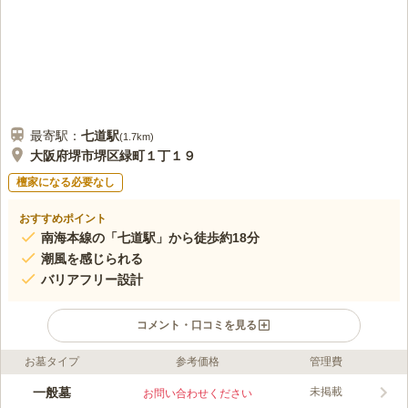
口コミの続きを読む
最寄駅：
七道
駅
(
1.7km
)
大阪府堺市堺区緑町１丁１９
檀家になる必要なし
おすすめポイント
南海本線の「七道駅」から徒歩約18分
潮風を感じられる
バリアフリー設計
コメント・口コミを見る
お墓タイプ
参考価格
管理費
ライフドット編集部のコメント
松屋共同墓地は、潮風が感じられるロケーションの良い共同墓地
一般墓
未掲載
お問い合わせください
です。 陽射しが差し込む明るい墓域に、爽やかな風が駆け抜け