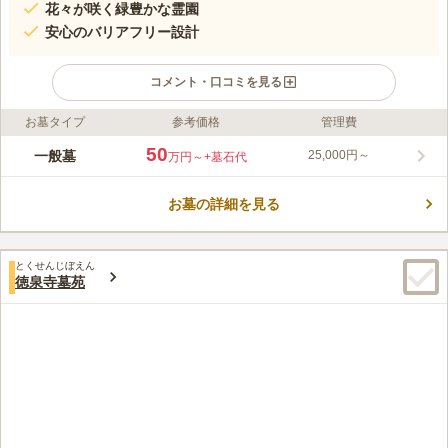
花々が咲く緑豊かな霊園
安心のバリアフリー設計
コメント・口コミを見る
お墓タイプ
参考価格
管理費
ライフドット編集部のコメント
堺市が誇る、美しい景観と圧倒的な知名度を持ち合わせる寺院霊
50
一般墓
25,000円～
万円～
+墓石代
苑です。南宗寺は三好長慶によって開山され、徳川家康が命を落
とした場所として、境内に家康の墓石が立っています。 500年の
お墓の詳細を見る
歴史を誇る趣が感じられる寺院墓地です。自然に囲まれた環境で
コメントの続きを読む
穏やかな空間です。広々とした園内が印象的です。園には千利休
のお墓があります。枯山水の庭園や数々の国宝、徳川家康のお墓
口コミ評価
とされる石碑もあります。霊園全体が観光地として有名です。区
とくせんじぼえん
5.0
みんなの評価
口コミ
2
件
徳泉寺墓苑
画は一般墓地です。宗教は臨済宗ですが誰でもお墓を申し込むこ
こちらは家康が絶命したという伝説が残る、また、千利休にもゆ
50代
女性
とができます。
かりのある国指定の名勝「枯山水の庭」があるお寺です。たまたま見学に
きた時に、まだ残っていて、まさかこんな有名なお寺を購入できるとは思
っていませんでした。
口コミの続きを読む