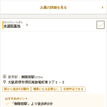
ます。 宗教不問で利用することができるので、信仰を大切にし
お墓の詳細を見る
て自分らしいお墓に入りたい方にもおすすめです。 バリアフリ
コメントの続きを読む
ー設計なので、小さなお子様や車椅子すの方でも、安心して故人
に手を合わせることができます。
口コミ評価
ほんげんいんぼち
4.6
みんなの評価
口コミ
1
件
本源院墓地
都市部周辺なので周辺の施設等は比較的充実しているので、特別
30代
男性
不便は感じないし、必要な物もすぐに手に入る状況なので便利で満足して
いる
口コミの続きを読む
最寄駅：
御陵前
駅
(
223m
)
大阪府堺市堺区南旅篭町東３丁１－２
駅から徒歩5分圏内
檀家になる必要なし
生前申込できる
おすすめポイント
「御陵前駅」より徒歩約3分