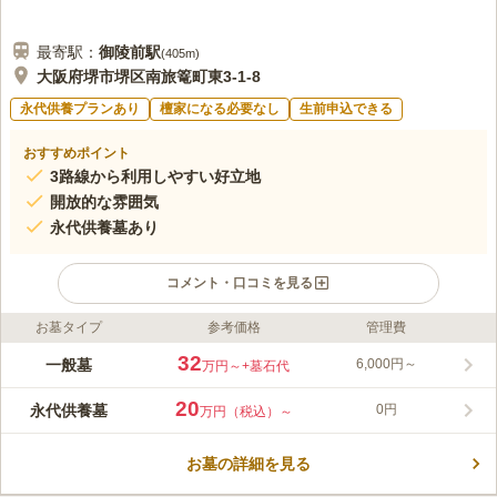
最寄駅：
御陵前
駅
(
405m
)
大阪府堺市堺区南旅篭町東3-1-8
永代供養プランあり
檀家になる必要なし
生前申込できる
おすすめポイント
3路線から利用しやすい好立地
開放的な雰囲気
永代供養墓あり
コメント・口コミを見る
お墓タイプ
参考価格
管理費
ライフドット編集部のコメント
広大な立地に悠然と佇む、大型の寺院墓苑です。開放感と趣溢れ
32
一般墓
6,000円～
万円～
+墓石代
る山門、自然豊かな苑内環境は圧巻の一言です。日当たりも良好
で、季節問わず来苑しやすいです。 自然に囲まれた開放感のあ
20
永代供養墓
0円
万円（税込）～
る寺院墓地です。日当たり良好で天気の良い日は清々しい青空を
コメントの続きを読む
眺めながらお参りができます。春には満開の桜を鑑賞できるなど
季節によって様々な景色を楽しめます。一般墓所の他にも永代供
お墓の詳細を見る
口コミ評価
養墓や納骨堂など、豊富な種類の中から供養形態を選ぶことがで
3.2
みんなの評価
口コミ
3
件