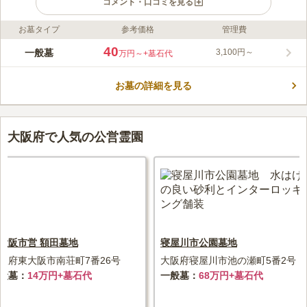
コメント・口コミを見る
お墓タイプ
参考価格
管理費
ライフドット編集部のコメント
美しいガーデン霊園で自然に囲まれながら、安らかに眠ることが
40
一般墓
3,100円～
万円～
+墓石代
できます。 四季折々の変化を告げる草花が、訪れる人の目を楽
しませてくれます。 法要施設完備を完備しており、葬儀や法要
お墓の詳細を見る
をお任せできます。 利用がない時には、休憩所として開放され
コメントの続きを読む
ているので、ゆっくりと故人に向き合うことができます。 デザ
イン墓にも対応しており、お好みのお墓を建立したい方にもピッ
口コミ評価
タリです。
4.2
みんなの評価
口コミ
14
件
大阪府で人気の公営霊園
霊園内でもお花を購入することができますが、私は近隣のスーパ
60代
女性
ーなどで買っていきます。すぐ近くにサンプラザさつき野店があります。
それほど大きなお店ではないですが、駐車しやすく、お花も比較的いいも
のがあります。付近で食事ができる場所は郊外型のファミリーレストラン
になりますが、フレンドリーや和食さとなどがあります。霊園があるのは
小さな山の上です。周囲にはこれといったものはありませんが、竹林に囲
まれた感じで落ち着いた環境で、見晴らしがいいです。
口コミの続きを読む
大阪市営 額田墓地
寝屋川市公園墓地
阪府東大阪市南荘町7番26号
大阪府寝屋川市池の瀬町5番2号
般墓
14万円+墓石代
一般墓
68万円+墓石代