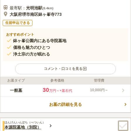
最寄駅：
光明池
駅
(
6.4km
)
大阪府堺市南区鉢ヶ峯寺773
生前申込できる
おすすめポイント
鉢ヶ峯公園内にある寺院墓地
価格も魅力のひとつ
浄土宗の方が眠れる
コメント・口コミを見る
お墓タイプ
参考価格
管理費
ライフドット編集部のコメント
広大な敷地を誇る堺公園内にある寺院墓地です。 浄土宗の方が
30
一般墓
10,000円～
万円～
+墓石代
眠ることができ、リーズナブルな価格設定なので、費用面での不
安をお持ちの方でも安心です。 豊かな自然に抱かれており、四
お墓の詳細を見る
季の移ろいを感じることができます。 清々しい風を感じなが
コメントの続きを読む
ら、穏やかな気持ちで故人に向き合えます。 水汲み場にはバケ
ツや柄杓があるので、お参りの際の荷物を減らせます。
口コミ評価
ほんげんいんぼち（べついん）
3.1
みんなの評価
口コミ
4
件
本源院墓地（別院）
自然環境はすごくよくて、広い霊園なので雰囲気もすごく良いで
40代
女性