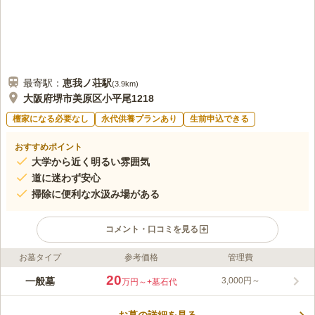
最寄駅：
恵我ノ荘
駅
(
3.9km
)
大阪府堺市美原区小平尾1218
檀家になる必要なし
永代供養プランあり
生前申込できる
おすすめポイント
大学から近く明るい雰囲気
道に迷わず安心
掃除に便利な水汲み場がある
コメント・口コミを見る
お墓タイプ
参考価格
管理費
ライフドット編集部のコメント
堺市の住宅地に位置する段々畑のような墓地で、どちらの区画も
20
一般墓
3,000円～
万円～
+墓石代
陽が当たりやすく、暖かな光が心地良い空間です。 また、風が
吹き抜ける開けた場所なので、お墓特有の湿気も気になりませ