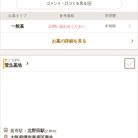
コメント・口コミを見る
お墓タイプ
参考価格
管理費
ライフドット編集部のコメント
大阪府堺市美原区にある墓地です。 宗教の制限がないので、在
一般墓
未掲載
お問い合わせください
来仏教以外の方も神道の方も心穏やかに眠れます。 「堺市立黒
山小学校」に隣接しているので、子ども達の賑やかな声を聞く
お墓の詳細を見る
と、お参りに訪れる人も幾分寂しさが紛れるかもしれません。
コメントの続きを読む
複数のお地蔵様と共に眠っているので故人も寂しい思いをしなく
て済みます。
口コミ評価
すごうぼち
4.0
みんなの評価
口コミ
1
件
菅生墓地
回りは何もないので、寄り道などすることはありません。霊園の
40代
女性
前にはお花屋さんがありますが、あまり利用はしません。
口コミの続きを読む
最寄駅：
北野田
駅
(
2.8km
)
大阪府堺市美原区菅生