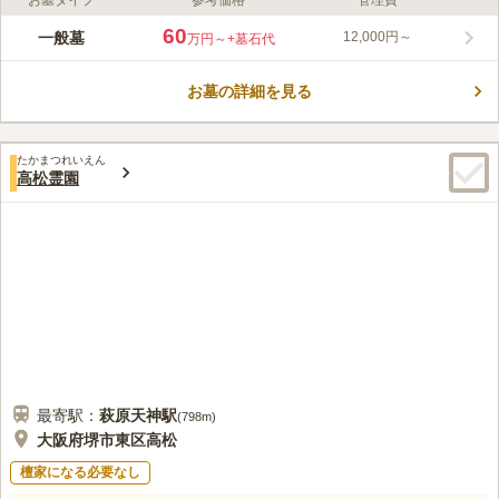
お墓タイプ
参考価格
管理費
ライフドット編集部のコメント
緑豊かな環境で、桜の名所としても有名な憩いの場として親しま
60
一般墓
12,000円～
万円～
+墓石代
れているお墓です。春には千本もの桜が咲き誇り、訪れる人を心
を癒やしてくれます。本源院は1687年に建てられた古い歴史を
お墓の詳細を見る
持つお寺で、薩摩藩主の祈願所となっていました。宗教不問なの
コメントの続きを読む
で、すでに宗教に入られている方でも気軽に申し込むことができ
るのも魅力的なポイントのひとつです。
口コミ評価
たかまつれいえん
3.0
みんなの評価
口コミ
3
件
高松霊園
霊園の付近にホームセンターはあるが少し墓地からは離れている
40代
男性
ので歩いて行くのは疲れるかもしれない。墓地の前に花屋もあるため花や
線香を買い忘れても問題はない。墓地前の花屋はたまにろうそくをおまけ
してくれる場合もある。
口コミの続きを読む
最寄駅：
萩原天神
駅
(
798m
)
大阪府堺市東区高松
檀家になる必要なし