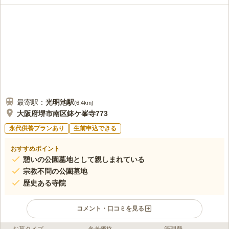
す。近くにお花やロウソクを買うところがあまりないので、行く前に購入
したりしています。帰りにみんなで食事するところはたくさんあるので、
それはすごく良かったなと思います。
口コミの続きを読む
最寄駅：
光明池
駅
(
6.4km
)
大阪府堺市南区鉢ケ峯寺773
永代供養プランあり
生前申込できる
おすすめポイント
憩いの公園墓地として親しまれている
宗教不問の公園墓地
歴史ある寺院
コメント・口コミを見る