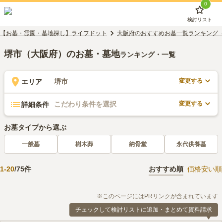
0
検討リスト
【お墓・霊園・墓地探し】ライフドット
大阪府のおすすめお墓一覧ランキング
堺市（大阪府）のお墓・墓地
ランキング・一覧
変更する
堺市
エリア
変更する
こだわり条件を選択
詳細条件
お墓タイプから選ぶ
一般墓
樹木葬
納骨堂
永代供養墓
1
-
20
/
75
件
おすすめ順
価格安い順
※このページにはPRリンクが含まれています
チェックして検討リストに追加・まとめて資料請求