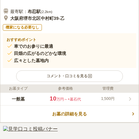
最寄駅：
布忍
駅
(
2.2km
)
大阪府堺市北区中村町39-乙
檀家になる必要なし
おすすめポイント
車でのお参りに最適
田畑の広がるのどかな環境
広々とした墓地内
コメント・口コミを見る
お墓タイプ
参考価格
管理費
ライフドット編集部のコメント
国道2号線のほど近くに位置している、開放感溢れる共同墓地で
10
一般墓
1,500円
万円～
+墓石代
す。宗教不問の霊苑で、大阪府下に在住している方は遠方からで
も建墓できる環境です。 周囲を緑に囲まれていますが、墓地近
お墓の詳細を見る
くには大泉緑地公園や、ラウンドワンスタジアム中央環状店、ニ
コメントの続きを読む
トリ中央環状店があります。明るくて広々とした造りで、将来広
い区画を小割にして販売される予定です。通路はしっかりと舗装
口コミ評価
されているので足元の不安がありません。
3.8
みんなの評価
口コミ
2
件