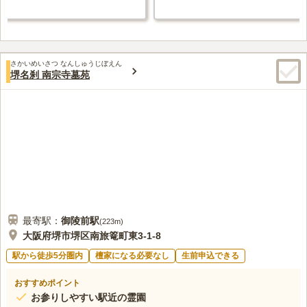
さかいめいさつ なんしゅうじぼえん
堺名刹 南宗寺墓苑
最寄駅：
御陵前
駅
(
223m
)
大阪府堺市堺区南旅篭町東3-1-8
駅から徒歩5分圏内
檀家になる必要なし
生前申込できる
おすすめポイント
お参りしやすい駅近の霊園