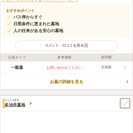
おすすめポイント
バス停からすぐ
日照条件に恵まれた墓地
人の往来がある安心の墓地
コメント・口コミを見る
お墓タイプ
参考価格
管理費
ライフドット編集部のコメント
日照条件に恵まれており、暖かい日差しが心地よく、いつも気持
一般墓
未掲載
お問い合わせください
ちよくお参りすることができるお墓です。人の往来も多く、女性
一人でのお参りでも安心して故人と対話することができるのでお
お墓の詳細を見る
すすめです。小学校が近くにあり、子どもたちの楽しそうな声が
コメントの続きを読む
聞こえ、故人も寂しい思いをすることなく穏やかに眠りにつくこ
とができます。
口コミ評価
たじいぼち
4.0
みんなの評価
口コミ
2
件
多治井墓地
お墓参りに行く途中にお花屋さんもあり、そこでろうそくも買う
30代
女性
ことができるので便利だと思います。また少し離れたところにはご飯屋さ
んもあるので便利です
口コミの続きを読む