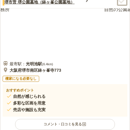
堺市営 堺公園墓地（鉢ヶ峯公園墓地）
最寄駅：
光明池
駅
(
6.4km
)
大阪府堺市南区鉢ヶ峯寺773
檀家になる必要なし
おすすめポイント
自然が感じられる
多彩な区画を用意
売店や施設も充実
コメント・口コミを見る