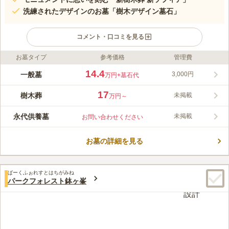
洗練されたデザインのお墓「樹木デザイン墓石」
コメント・口コミを見る
お墓タイプ
参考価格
管理費
ライフドット編集部のコメント
堺市にある「パークフォレスト堺」は樹木葬が豊富な大型ガーデ
14.4
一般墓
3,000円
万円
+墓石代
ニング式公園墓地です。 ご自宅のバス停や各主要沿線「北野田
駅」「金剛駅」「喜連瓜破駅」「富田林駅」「泉が丘駅」「深井
17
樹木葬
未掲載
万円～
駅」「中百舌鳥駅」「新金岡駅」「松原駅」の9つの駅から当霊
コメントの続きを読む
園まで、便利なお参り送迎バスが運行されています。公共交通機
永代供養墓
未掲載
お問い合わせください
関をご利用の方も安心です。 樹木葬エリア拡大中で、永代供養
口コミ評価
付きの樹木葬エリア「エバーグリーン」に新たな選択肢が増えま
4.4
みんなの評価
口コミ
3
件
した。お一人だけの選択肢からご家族代々承継プランまで、様々
お墓の詳細を見る
とても広くて静かな霊園です。 桜の木が何本もあって春には目
50代
女性
なニーズにお応えしています。 従来の一般墓地も引き続きご案
を楽しませてくれそうです。全体にキレイに管理されていてよかったで
内しておりますので、皆様に最適な供養のカタチをお選びいただ
す。
けます。
ぱーくふぉれすとはちがみね
口コミの続きを読む
パークフォレスト鉢ヶ峯