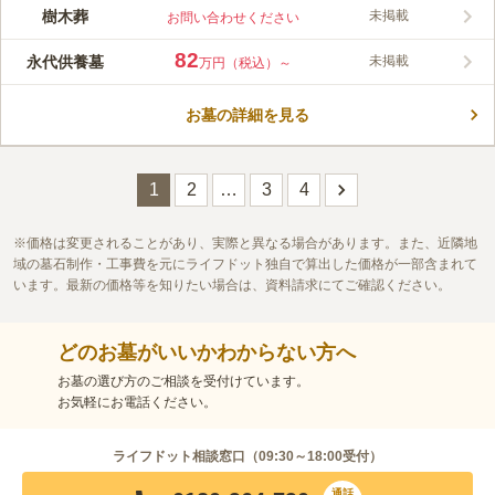
内では、春には桜の花が咲き、秋には紅葉が楽しめます。 敷地
樹木葬
未掲載
お問い合わせください
内の足元は、平坦で段差もなく、透水性の素材で作られたカラー
コメントの続きを読む
参道で水はけが良く、ご高齢の方にも安心です。 管理事務所に
82
永代供養墓
未掲載
万円（税込）～
は、有料の和室があり年忌法要など、お食事を楽しむことができ
口コミ評価
ます。
3.9
みんなの評価
口コミ
2
件
お墓の詳細を見る
自家用車で何処にでもいけるので不便はないです。お供え物はあ
40代
女性
らかじめスーパーで購入して持参しています。
口コミの続きを読む
1
2
…
3
4
価格は変更されることがあり、実際と異なる場合があります。また、近隣地
域の墓石制作・工事費を元にライフドット独自で算出した価格が一部含まれて
います。最新の価格等を知りたい場合は、資料請求にてご確認ください。
どのお墓がいいかわからない方へ
お墓の選び方のご相談を受付けています。
お気軽にお電話ください。
ライフドット相談窓口（
09:30～18:00
受付）
通話