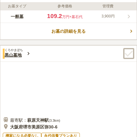
お墓タイプ
参考価格
管理費
ライフドット編集部のコメント
広大な自然の中で、清々しい風を感じられる公園墓地です。ロケ
109.2
一般墓
3,900円
万円
+墓石代
ーションが良く、自然の中で眠りにつきたい方にピッタリです。
多彩な区画があり、ご家族代々で眠ることができるゆとりある広
お墓の詳細を見る
さの区画も用意しています。 オリジナルのお墓を建立できるの
コメントの続きを読む
で、ご自身の拘りを大切にできます。 売店や施設が充実してお
り、法要施設も完備しているので、安心してお任せできます。
口コミ評価
くろやまぼち
3.6
みんなの評価
口コミ
20
件
黒山墓地
墓地公園内、墓地公園周辺にいつくかのお店があるので自宅から
40代
女性
手ぶらでのお参りが出来ます。お食事処は見当たりません。
口コミの続きを読む
最寄駅：
萩原天神
駅
(
3.3km
)
大阪府堺市美原区弥30-6
檀家になる必要なし
永代供養プランあり