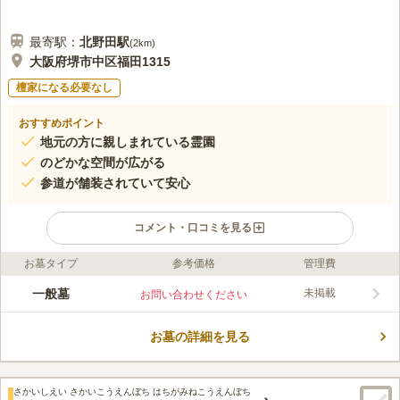
最寄駅：
北野田
駅
(
2km
)
大阪府堺市中区福田1315
檀家になる必要なし
おすすめポイント
地元の方に親しまれている霊園
のどかな空間が広がる
参道が舗装されていて安心
コメント・口コミを見る
お墓タイプ
参考価格
管理費
ライフドット編集部のコメント
北庄霊園は、地元の人が眠れる霊園です。 宗教不問で、ご自身
一般墓
未掲載
お問い合わせください
の信仰を大切にできます。 心地良い風と暖かい陽射しを感じな
がら、穏やかな気持ちで故人と向き合える環境の良い場所です。
お墓の詳細を見る
参道は舗装されており、雨の日でもぬかるみに足を取られること
コメントの続きを読む
がありません。 水汲み場も完備しており、手桶を借りることが
できるので便利です。
口コミ評価
さかいしえい さかいこうえんぼち はちがみねこうえんぼち
この霊園はまだ誰からも評価されていません。