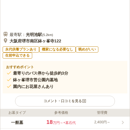
最寄駅：
光明池
駅
(
5.2km
)
大阪府堺市南区鉢ヶ峯寺122
永代供養プランあり
檀家になる必要なし
眺めがいい
生前申込できる
おすすめポイント
最寄りのバス停から徒歩約3分
鉢ヶ峯堺市営公園内墓地
園内にお花屋さんあり
コメント・口コミを見る
お墓タイプ
参考価格
管理費
ライフドット編集部のコメント
四季折々の楽しませてくれる青空の似合うロケーションにある霊
18
一般墓
2,400円～
万円～
+墓石代
園は、見晴らしもよく開放的な気分でお墓参りができます。 園