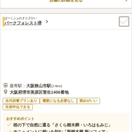
お墓の詳細を見る
ん。 宗教の制限がなく、信仰している宗教を大切にできるのも
コメントの続きを読む
嬉しいポイントです。 コンビニが府道32号線辺りにあり、お参
り用品も買い揃えることができます。
口コミ評価
ぱーくふぉれすとさかい
2.9
みんなの評価
口コミ
2
件
パークフォレスト堺
お墓の前に、花屋さんがあります。併設しているため、利便性は
30代
男性
よいです。ただ、なぜか閉まっていることが多いです。食事どころは、周
りには、無いように思います。
口コミの続きを読む
最寄駅：
大阪狭山市
駅
(
2.4km
)
大阪府堺市美原区菅生1406番地
永代供養プランあり
檀家になる必要なし
眺めがいい
生前申込できる
おすすめポイント
桜の下で自然に還る「さくら樹木葬・いろはもみじ」
モニュメントに想いを刻む「新樹木葬 新ソフィア」