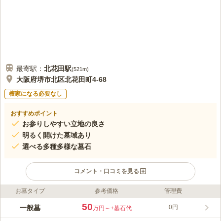
最寄駅：
北花田
駅
(
521m
)
大阪府堺市北区北花田町4-68
檀家になる必要なし
おすすめポイント
お参りしやすい立地の良さ
明るく開けた墓域あり
選べる多種多様な墓石
コメント・口コミを見る
お墓タイプ
参考価格
管理費
ライフドット編集部のコメント
日当たり良好な明るい墓地内は広々としていて、ゆったりと悠久
50
一般墓
0円
万円～
+墓石代
の時が流れる共同墓地です。 宗教は不問です。宗教の違いを気