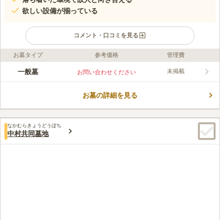
欲しい設備が揃っている
コメント・口コミを見る
お墓タイプ
参考価格
管理費
ライフドット編集部のコメント
長曽根黒土共同墓地は、静かな場所で眠りたい方におすすめの墓
一般墓
未掲載
お問い合わせください
地です。 閑静な住宅街にあるので、穏やかな時間が流れていま
す。 駐車場を完備しているだけではなく、休憩所や売店がある
お墓の詳細を見る
ため、お花やお線香などの必要なものを購入することも可能で
コメントの続きを読む
す。 水汲み場だけではなくごみ箱も設置されており、お墓の掃
除の際に便利です。
口コミ評価
なかむらきょうどうぼち
4.2
みんなの評価
口コミ
4
件
中村共同墓地
駐車場等はあるのかないのか分かりませんが、全く不便はありま
40代
男性
せん。それこそ何かを忘れても妻の実家に取りに帰るか、近所に見知った
店舗が数多くあるので、墓参りに行くというより、散歩のついでにご先祖
の供養をするという感覚です。これは私の実家(神戸)も同様です。
口コミの続きを読む