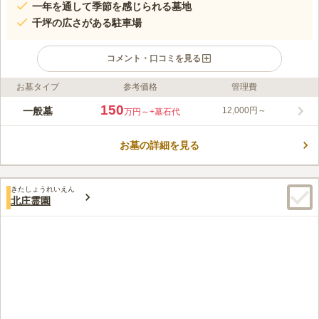
一年を通して季節を感じられる墓地
千坪の広さがある駐車場
コメント・口コミを見る
お墓タイプ
参考価格
管理費
ライフドット編集部のコメント
全体が柔らかな日の光に溢れ、美しい景観を演出してくれている
150
一般墓
12,000円～
万円～
+墓石代
寺院霊苑です。千利休ゆかりの地である南宗寺の塔頭としても知
られている、由緒正しき寺院です。 自然に囲まれていて様々な
お墓の詳細を見る
美しい花の咲く寺院墓地です。千利休にゆかりがあり、墓地には
コメントの続きを読む
織田信長・信忠両公の石碑があります。供養形態は一般墓です。
宗教は自由なので誰でもお墓を建てることが可能です。参道が補
口コミ評価
正されていて歩きやすくなっています。足元に不安のある方でも
きたしょうれいえん
この霊園はまだ誰からも評価されていません。
北庄霊園
安心してお参りができます。園内には手水舎が設置されていま
す。お墓の掃除や供花を取り換える際に利用できます。