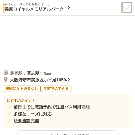
みはらろいやるめもりあるぱーく
美原ロイヤルメモリアルパーク
最寄駅：
喜志
駅
(
4.4km
)
大阪府堺市美原区小平尾1059-2
檀家になる必要なし
生前申込できる
おすすめポイント
前日までに電話予約で送迎バス利用可能
多様なニーズに対応
法要施設完備