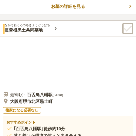
にすることなく誰でもお墓を建てることができます。 管理事務
お墓の詳細を見る
所があり、墓地内は綺麗に保たれており清潔感を感じられます。
コメントの続きを読む
休憩所が設けられています。お参りに少し疲れた時でもゆっくり
と休むことができます。徒歩約5分圏内に北花田イオンモールへ
口コミ評価
があり、買い物にも便利です。
ながそねくろつちきょうどうぼち
2.5
みんなの評価
口コミ
2
件
長曽根黒土共同墓地
墓地敷地内に花屋があり花や線香などが手に入るため手ぶらで行
40代
男性
けるのでその点は便利だと思います。近くに食事が出来るところがないの
で法事の際は不便です。
口コミの続きを読む
最寄駅：
百舌鳥八幡
駅
(
613m
)
大阪府堺市北区黒土町
檀家になる必要なし
おすすめポイント
｢百舌鳥八幡駅｣徒歩約10分
落ち着いた環境で故人と向き合える