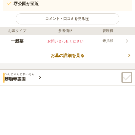
堺公園が至近
コメント・口コミを見る
お墓タイプ
参考価格
管理費
ライフドット編集部のコメント
高野山真言宗の寺院墓地です。 7世紀中頃に法道仙人が開いたと
一般墓
未掲載
お問い合わせください
されており、重要文化財や市指定有形文化財があります。 歴史
を感じられる場所で眠りたい方や、ご家族代々眠ることができる
お墓の詳細を見る
お墓を建立したい方におすすめです。 周囲を自然に囲まれてお
コメントの続きを読む
り、少し足をのばすと堺公園があります。 お墓参りの後にお出
かけを楽しむことができ、お墓から足が遠のいてしまうこともな
口コミ評価
いでしょう。
べんじゅんじれいえん
3.0
みんなの評価
口コミ
4
件
辨順寺霊園
周りには何もなく事前に用意していく必要がある。食事やちょっ
40代
女性
とした買い物をする場所すらないので、大変不便。墓参りを済ませて駅ま
で戻らないといけないので、使い勝手が悪い
口コミの続きを読む