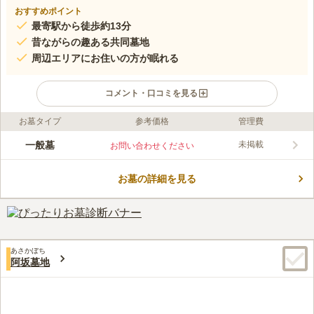
おすすめポイント
最寄駅から徒歩約13分
昔ながらの趣ある共同墓地
周辺エリアにお住いの方が眠れる
コメント・口コミを見る
お墓タイプ
参考価格
管理費
ライフドット編集部のコメント
高松霊園は、地元の方を対象とした共同墓地で、宗教を問わずに
一般墓
未掲載
お問い合わせください
眠ることができます。 地元の方に親しまれており、先祖代々の
お墓もある趣のある墓域です。 陽当たりが良い明るい墓域で、
お墓の詳細を見る
静かに眠ることができます。 水汲み場を完備しているので、お
コメントの続きを読む
墓掃除の際に助かります。 駐車場もあるので、車でお墓参りを
したい方でも安心です。
口コミ評価
3.8
みんなの評価
口コミ
4
件
墓地のすぐ側には、大きな葬儀社があるが、そこでは何も販売し
60代
女性
あさかぼち
ていないし、石材店もあるが、普段は閉まっているので、最寄りの駅の付
阿坂墓地
近には、お花等の購入が出来るお店が沢山あるので便利です。食事をする
お店は、歩いて10分くらいの所にもありますし、車を使えば20分くらいの
場所に、大勢でも利用出来るお店が沢山あります。
口コミの続きを読む