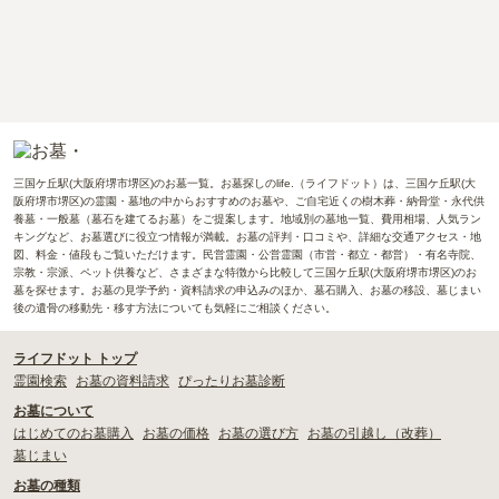
三国ケ丘駅(大阪府堺市堺区)のお墓一覧。お墓探しのlife.（ライフドット）は、三国ケ丘駅(大
阪府堺市堺区)の霊園・墓地の中からおすすめのお墓や、ご自宅近くの樹木葬・納骨堂・永代供
養墓・一般墓（墓石を建てるお墓）をご提案します。地域別の墓地一覧、費用相場、人気ラン
キングなど、お墓選びに役立つ情報が満載。お墓の評判・口コミや、詳細な交通アクセス・地
図、料金・値段もご覧いただけます。民営霊園・公営霊園（市営・都立・都営）・有名寺院、
宗教・宗派、ペット供養など、さまざまな特徴から比較して三国ケ丘駅(大阪府堺市堺区)のお
墓を探せます。お墓の見学予約・資料請求の申込みのほか、墓石購入、お墓の移設、墓じまい
後の遺骨の移動先・移す方法についても気軽にご相談ください。
ライフドット トップ
霊園検索
お墓の資料請求
ぴったりお墓診断
お墓について
はじめてのお墓購入
お墓の価格
お墓の選び方
お墓の引越し（改葬）
墓じまい
お墓の種類