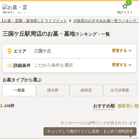
0
検討リスト
【お墓・霊園・墓地探し】ライフドット
大阪府のおすすめお墓一覧ランキング
三国ケ丘駅周辺のお墓・墓地
ランキング・一覧
変更する
三国ケ丘
エリア
変更する
こだわり条件を選択
詳細条件
お墓タイプから選ぶ
一般墓
樹木葬
納骨堂
永代供養墓
1
-
4
/
4
件
おすすめ順
価格安い順
※このページにはPRリンクが含まれています
チェックして検討リストに追加・まとめて資料請求