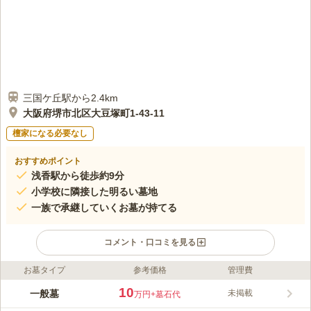
三国ケ丘駅から2.4km
大阪府堺市北区大豆塚町1-43-11
檀家になる必要なし
おすすめポイント
浅香駅から徒歩約9分
小学校に隣接した明るい墓地
一族で承継していくお墓が持てる
コメント・口コミを見る
お墓タイプ
参考価格
管理費
ライフドット編集部のコメント
JR阪和線「浅香駅」から徒歩約9分、「堺市駅」から徒歩約13分
10
一般墓
未掲載
万円
+墓石代
の場所にある共同墓地です。小学校に隣接しているため、子ども