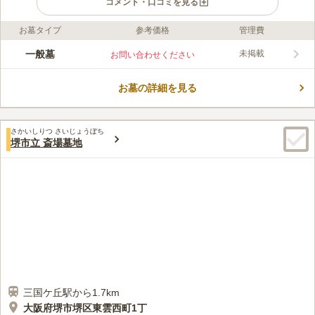
コメント・口コミを見る
お墓タイプ
参考価格
管理費
ライフドット編集部のコメント
長曽根黒土共同墓地は、静かな場所で眠りたい方におすすめの墓
一般墓
未掲載
お問い合わせください
地です。 閑静な住宅街にあるので、穏やかな時間が流れていま
す。 駐車場を完備しているだけではなく、休憩所や売店がある
お墓の詳細を見る
ため、お花やお線香などの必要なものを購入することも可能で
コメントの続きを読む
す。 水汲み場だけではなくごみ箱も設置されており、お墓の掃
除の際に便利です。
口コミ評価
さかいしりつ さいじょうぼち
4.2
みんなの評価
口コミ
4
件
堺市立 斎場墓地
駐車場等はあるのかないのか分かりませんが、全く不便はありま
40代
男性
せん。それこそ何かを忘れても妻の実家に取りに帰るか、近所に見知った
店舗が数多くあるので、墓参りに行くというより、散歩のついでにご先祖
の供養をするという感覚です。これは私の実家(神戸)も同様です。
口コミの続きを読む
三国ケ丘駅から1.7km
大阪府堺市堺区東雲西町1丁