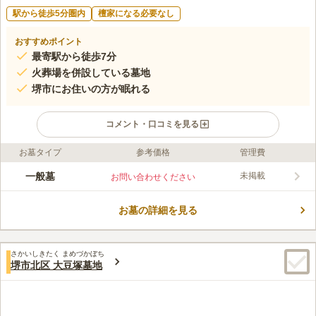
駅から徒歩5分圏内
檀家になる必要なし
おすすめポイント
最寄駅から徒歩7分
火葬場を併設している墓地
堺市にお住いの方が眠れる
コメント・口コミを見る
お墓タイプ
参考価格
管理費
ライフドット編集部のコメント
堺市立斎場墓地は、火葬場と斎場を完備した充実した施設と設備
一般墓
未掲載
お問い合わせください
が魅力の墓地です。 150台収容可能な駐車場があり、車でお墓参
りをしたい方でも安心です。 隣接には、薔薇が1,300本植えられ
お墓の詳細を見る
た公園があり、訪れる人の目を楽しませてくれます。 堺市にお
コメントの続きを読む
住いの方であれば、宗旨や宗派を問わずにどなたでもお墓を建立
することができます。
口コミ評価
さかいしきたく まめづかぼち
4.0
みんなの評価
口コミ
2
件
堺市北区 大豆塚墓地
自宅から徒歩で5分程の場所に花屋やお供え物が購入できるスー
30代
男性
パーがあり、必要なものはそこですべて購入できるのでとても便利です。
口コミの続きを読む