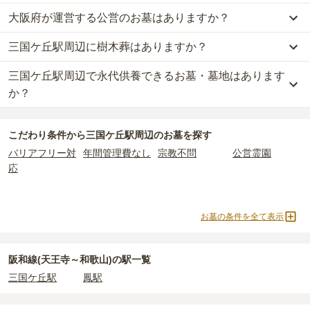
一般墓を建てる場合は、「永代使用料（土地代）」と「墓石代」の
大阪府が運営する公営のお墓はありますか？
三国ケ丘駅周辺
で一番安価な
お墓
は、
堺市北区 大豆塚墓地
の
一般墓
2つが主な費用となります。
で、
10万円
(墓石代別)
からお求めいただけます。
三国ケ丘駅周辺
の一般墓の永代使用料の平均は
10万円
で、墓石代は
三国ケ丘駅周辺に樹木葬はありますか？
三国ケ丘駅周辺
には、
大阪府
が運営する公営の霊園が
1
件ありま
一般的に最も費用を抑えられるのは、他の方のご遺骨と一緒に埋葬
大阪府の平均
145.7万円
です。いずれも区画の広さや墓石の大き
す。
する
「合祀墓（ごうしぼ）」
と呼ばれるタイプです。個別のお墓に
さ・素材によって変わります。
三国ケ丘駅周辺で永代供養できるお墓・墓地はあります
三国ケ丘駅周辺
には、樹木葬の掲載がありません。
堺市立 斎場墓地
がそれにあたります。
比べて省スペースで管理の手間がかからないため、費用が安く設定
自然葬をお考えの場合は、海洋散骨もご検討ください。
か？
されています。
なお、お墓によっては以下の費用が別途かかる場合があります。
公営霊園は民営の霊園と異なり、契約にあたって応募資格が設けら
価格の目安は、1名あたり5万円〜30万円程度です。
・
開眼法要の費用
：お墓を新しく建てた際に行う儀式のための費
三国ケ丘駅周辺
には、永代供養の掲載がありません。
れているケースがほとんどです。
用。僧侶に渡すお布施がかかります。
こだわり条件から
三国ケ丘駅周辺
のお墓を探す
永代供養をお考えの場合は、海洋散骨もご検討ください。
主な条件として、遺骨がすでにある、該当の市区町村に一定年数以
三国ケ丘駅周辺
で安価なお墓を探したい場合は、
価格の安い順
で並
・
納骨式の費用
：お墓に遺骨を納める儀式のための費用。僧侶に渡
バリアフリー対
年間管理費なし
宗教不問
公営霊園
上住んでいるなどが挙げられます。
び替えてお墓を探すのがおすすめです。
すお布施、会食などの費用がかかります。
応
条件を満たさない場合は、申し込み自体ができないことも多いた
・
年間管理費
：お墓の管理費。契約後、毎年発生するケースがあり
め、事前の確認が重要です。
ます。
契約条件の詳細は、各霊園のページをご確認いただくか、資料請求
よりお問い合わせください。
お墓の条件を全て表示
正確な費用は、区画や石材の選び方によって大きく変わるため、見
積もりを取るまで確定しません。
現地見学では、担当者に「提示金額以外にかかる費用はないか」を
阪和線(天王寺～和歌山)の駅一覧
必ず確認することをおすすめします。
三国ケ丘駅
鳳駅
現地への見学が難しい場合は、資料請求でも各霊園の詳しい料金案
内を取り寄せることができます。