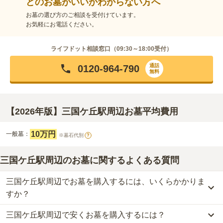
どのお墓がいいかわからない方へ
お墓の選び方のご相談を受付けています。
お気軽にお電話ください。
ライフドット相談窓口（
09:30～18:00
受付）
通話
0120-964-790
無料
【2026年版】三国ケ丘駅周辺お墓平均費用
10万円
一般墓：
※墓石代別
?
三国ケ丘駅周辺のお墓に関するよくある質問
三国ケ丘駅周辺でお墓を購入するには、いくらかかりま
すか？
三国ケ丘駅周辺で安くお墓を購入するには？
三国ケ丘駅周辺
での購入費用の目安は、
一般墓が約156万円
です。