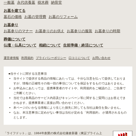
一般墓
永代供養墓
樹木葬
納骨堂
お墓を建てる
墓石の価格
お墓の管理費
お墓のリフォーム
お墓参り
お墓参りのマナー
お墓参りのお供え
お墓参りの服装
お墓参りの時期
葬儀について
仏壇・仏具について
相続について
生前準備・終活について
運営者情報
利用規約
プライバシーポリシー
口コミについて
お問い合わせ
■当サイトに関する注意事項
当サイトで提供する商品の情報にあたっては、十分な注意を払って提供しておりま
すが、情報の正確性その他一切の事項についてを保証をするものではありません。
お申込みにあたっては、提携事業者のサイトや、利用規約をご確認の上、ご自身で
ご判断ください。
当社では各商品のサービス内容及びキャンペーン等に関するご質問にはお答えでき
かねます。提携事業者に直接お問い合わせください。
本ページのいかなる情報により生じた損失に対しても当社は責任を負いません。
なお、本注意事項に定めがない事項は当社が定める「利用規約」 が適用されるもの
とします。
「ライフドット」は、1984年創業の株式会社鎌倉新書（東証プライム上