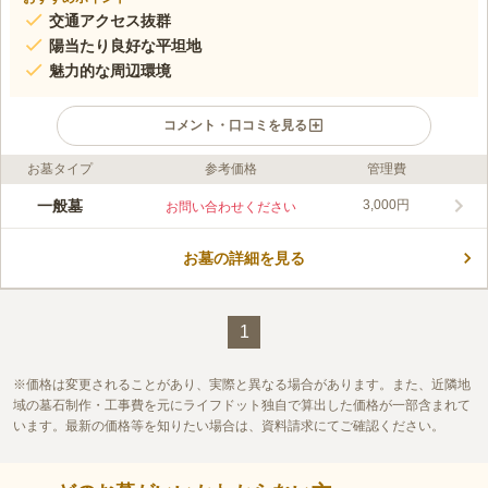
交通アクセス抜群
陽当たり良好な平坦地
魅力的な周辺環境
コメント・口コミを見る
お墓タイプ
参考価格
管理費
ライフドット編集部のコメント
堺市北区に位置する百舌鳥共同墓地は、交通アクセスが良い自治
一般墓
3,000円
お問い合わせください
会墓地です。日当たりがよくフラットな平坦地のため、足元を気
にせず快適にお参りしていただけます。周辺には世界文化遺産登
お墓の詳細を見る
録の百舌鳥古墳群や御陵山公園、白鷺公園などがあり、豊かな環
コメントの続きを読む
境も魅力です。なお、本墓地は指定の8町に在住の方限定でお申
し込み可能となっており、年間管理料は区画の広さに関わらず一
口コミ評価
律3,000円です。
この霊園はまだ誰からも評価されていません。
1
価格は変更されることがあり、実際と異なる場合があります。また、近隣地
域の墓石制作・工事費を元にライフドット独自で算出した価格が一部含まれて
います。最新の価格等を知りたい場合は、資料請求にてご確認ください。