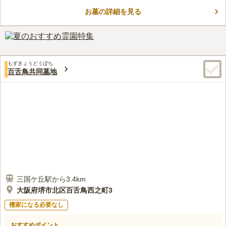
たちの元気な声が聞こえてきます。墓域内は凹凸が少なく平坦
お墓の詳細を見る
で、歩きやすくなっています。尚、仁徳天皇陵までは車で約13
コメントの続きを読む
分、他には金岡公園体育館、方違神社が有名なため、お墓参り後
に寄ってみてもよいでしょう。
口コミ評価
この霊園はまだ誰からも評価されていません。
もずきょうどうぼち
百舌鳥共同墓地
三国ケ丘駅から3.4km
大阪府堺市北区百舌鳥西之町3
檀家になる必要なし
おすすめポイント