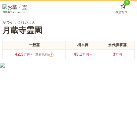
0
検討リスト
がつぞうじれいえん
月蔵寺霊園
一般墓
樹木葬
永代供養墓
42.3
43.1
3
万円～
万円～
万円
(墓石代別)
?