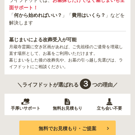
ライフドットでは、
お墓探しだけでなく墓じまいも全
面サポート！
「
何から始めればいい？
」「
費用はいくら？
」などを
解決します
墓じまいによる改葬受入が可能
月蔵寺霊園
に空き区画があれば、ご先祖様のご遺骨を埋蔵し
直す場所として、お墓をご利用いただけます。
墓じまいをした後の改葬先や、お墓の引っ越し先選びは、ラ
イフドットにご相談ください。
３
＼ライフドットが選ばれる
つの理由／
手厚いサポート
無料お見積もり
立ち会い不要
無料でお見積もり・ご提案