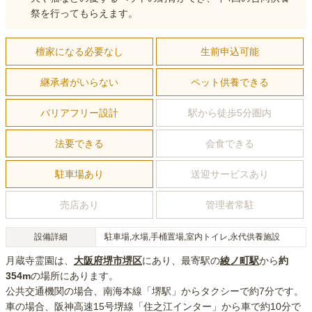
祭を行ってもらえます。
檀家になる必要なし
生前申込可能
継承者がいらない
ペット供養できる
バリアフリー設計
駅から徒歩5分圏内
法要できる
会食できる
駐車場あり
送迎サービスあり
売店あり
管理者常駐
設備詳細
駐車場,水場,手桶置場,室内トイレ,永代供養施設
月蔵寺霊園
は、
大阪府
堺市堺区
にあり
、最寄駅の
綾ノ町
駅
から
約
354m
の場所にあり
ます。
公共交通機関の場合
、南海本線「堺駅」からタクシーで約7分
です。
車の場合
、阪神高速15号堺線「住之江インター」から車で約10分
で