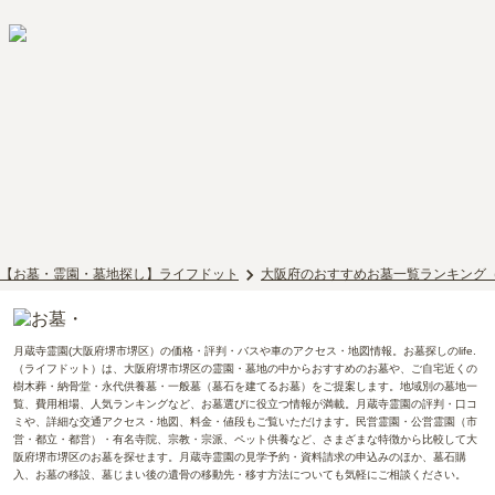
【お墓・霊園・墓地探し】ライフドット
大阪府のおすすめお墓一覧ランキング
月蔵寺霊園(大阪府堺市堺区）の価格・評判・バスや車のアクセス・地図情報。お墓探しのlife.
（ライフドット）は、大阪府堺市堺区の霊園・墓地の中からおすすめのお墓や、ご自宅近くの
樹木葬・納骨堂・永代供養墓・一般墓（墓石を建てるお墓）をご提案します。地域別の墓地一
覧、費用相場、人気ランキングなど、お墓選びに役立つ情報が満載。月蔵寺霊園の評判・口コ
ミや、詳細な交通アクセス・地図、料金・値段もご覧いただけます。民営霊園・公営霊園（市
営・都立・都営）・有名寺院、宗教・宗派、ペット供養など、さまざまな特徴から比較して大
阪府堺市堺区のお墓を探せます。月蔵寺霊園の見学予約・資料請求の申込みのほか、墓石購
入、お墓の移設、墓じまい後の遺骨の移動先・移す方法についても気軽にご相談ください。