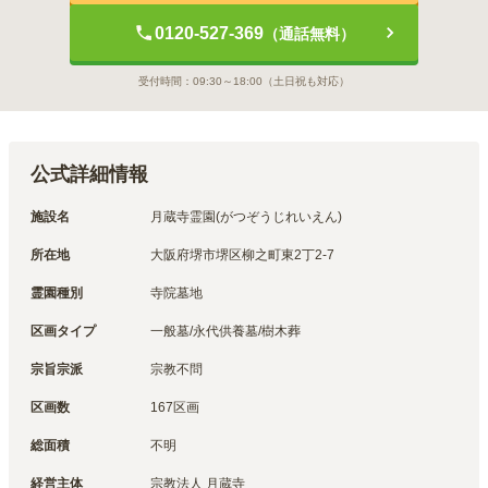
0120-527-369
（通話無料）
受付時間：
09:30～18:00
（土日祝も対応）
公式詳細情報
施設名
月蔵寺霊園(がつぞうじれいえん)
所在地
大阪府堺市堺区柳之町東2丁2-7
霊園種別
寺院墓地
区画タイプ
一般墓/永代供養墓/樹木葬
宗旨宗派
宗教不問
区画数
167区画
総面積
不明
経営主体
宗教法人 月蔵寺