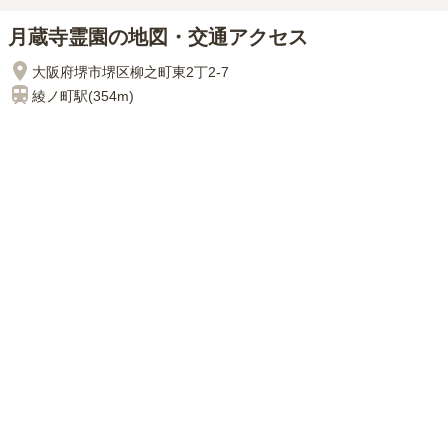
月蔵寺霊園の地図・交通アクセス
大阪府堺市堺区柳之町東2丁2-7
綾ノ町
駅(
354m
)