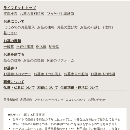
ライフドット トップ
霊園検索
お墓の資料請求
ぴったりお墓診断
お墓について
はじめてのお墓購入
お墓の価格
お墓の選び方
お墓の引越し（改葬）
墓じまい
お墓の種類
一般墓
永代供養墓
樹木葬
納骨堂
お墓を建てる
墓石の価格
お墓の管理費
お墓のリフォーム
お墓参り
お墓参りのマナー
お墓参りのお供え
お墓参りの服装
お墓参りの時期
葬儀について
仏壇・仏具について
相続について
生前準備・終活について
運営者情報
利用規約
プライバシーポリシー
口コミについて
お問い合わせ
■当サイトに関する注意事項
当サイトで提供する商品の情報にあたっては、十分な注意を払って提供しておりま
すが、情報の正確性その他一切の事項についてを保証をするものではありません。
お申込みにあたっては、提携事業者のサイトや、利用規約をご確認の上、ご自身で