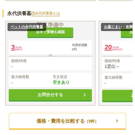
永代供養墓
永代供養墓
とは
写真準備中
ペットの永代供養墓
お墓じまい・改葬
見学で実物を確認
見
3
年間管理費
20
万円
万円～
0円
面積/特徴
面積/特徴
-
1霊位～
最大納骨数
空き状況
最大納骨数
-
空きあり
-
お問合せする
価格・費用を比較する
（
9
件）