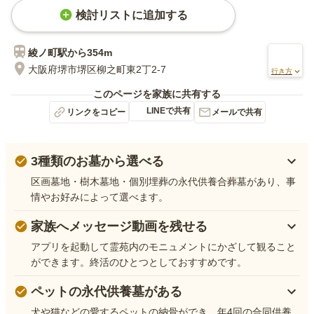
検討リストに追加する
綾ノ町
駅から
354m
大阪府堺市堺区柳之町東2丁2-7
行き方
このページを家族に共有する
LINEで共有
リンクをコピー
メールで共有
3種類のお墓から選べる
区画墓地・樹木墓地・個別埋葬の永代供養合葬墓があり、事
情やお好みによって選べます。
家族へメッセージ動画を残せる
アプリを起動して霊苑内のモニュメントにかざして観ること
ができます。終活のひとつとしておすすめです。
ペットの永代供養墓がある
犬や猫などの愛するペットの納骨ができ、年4回の合同供養