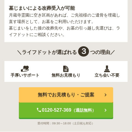
墓じまいによる改葬受入が可能
月蔵寺霊園
に空き区画があれば、ご先祖様のご遺骨を埋蔵し
直す場所として、お墓をご利用いただけます。
墓じまいをした後の改葬先や、お墓の引っ越し先選びは、ラ
イフドットにご相談ください。
３
＼ライフドットが選ばれる
つの理由／
手厚いサポート
無料お見積もり
立ち会い不要
無料でお見積もり・ご提案
0120-527-369
（通話無料）
受付時間：
09:30～18:00
（土日祝も対応）