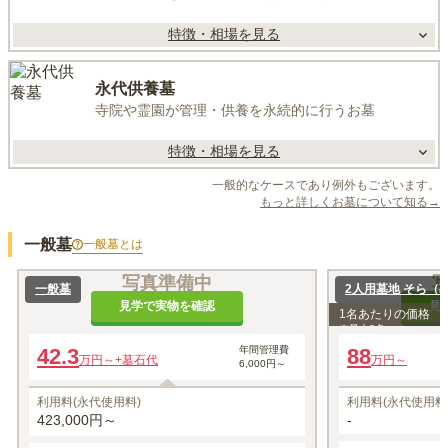
特徴・相場を見る
永代供養墓
寺院や霊園が管理・供養を永続的に行うお墓
特徴・相場を見る
一般的なケースであり例外もございます。
もっと詳しくお墓について知る→
一般墓
一般墓
とは
写真準備中
一般墓
2人用墓地 そら（
見学で実物を確認
見
1名あたりの価格
※最大
2
名
42.3
年間管理費
88
万円～
+墓石代
万円～
6,000円～
利用料(永代使用料)
利用料(永代使用料
423,000円～
-