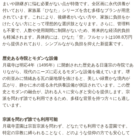
まいや跡継ぎに悩む必要がない点が特徴です。全区画に永代供養が
付いており、家族墓「ひなた」シリーズを含む多様なプランが用意
されています。これにより、後継者がいない方や、家族に負担をか
けたくない方にとって理想的な選択肢となります。さらに、管理料
も不要で、人数や使用期間に制限がないため、将来的な経済的負担
も軽減されます。具体的には、ひなた「空」フルセットは108.8万円
から提供されており、シンプルながら負担を抑えた新提案です。
歴史ある寺院とモダンな設備
月蔵寺は明応4年（1495年）に開創された歴史ある日蓮宗の寺院であ
りながら、現代のニーズに応えるモダンな設備を備えています。堺
の街並みに情緒ある瓦の築地塀を抜けると、美しい緑豊かな境内が
広がり、静かに水の巡る永代供養設備が併設されています。この歴
史とモダンの融合が、訪れる人々に安らぎと安心を提供します。宗
派を問わず誰でも利用できるため、多様な背景を持つ方々にも適し
ています。
宗派を問わず誰でも利用可能
月蔵寺霊園は宗旨宗派を問わず、どなたでも利用できる霊園です。
特定の宗教に縛られることなく、どのような信仰の方でも安心して