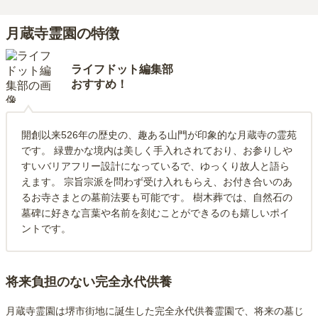
月蔵寺霊園の特徴
ライフドット編集部
おすすめ！
開創以来526年の歴史の、趣ある山門が印象的な月蔵寺の霊苑
です。 緑豊かな境内は美しく手入れされており、お参りしや
すいバリアフリー設計になっているで、ゆっくり故人と語ら
えます。 宗旨宗派を問わず受け入れもらえ、お付き合いのあ
るお寺さまとの墓前法要も可能です。 樹木葬では、自然石の
墓碑に好きな言葉や名前を刻むことができるのも嬉しいポイ
ントです。
将来負担のない完全永代供養
月蔵寺霊園は堺市街地に誕生した完全永代供養霊園で、将来の墓じ