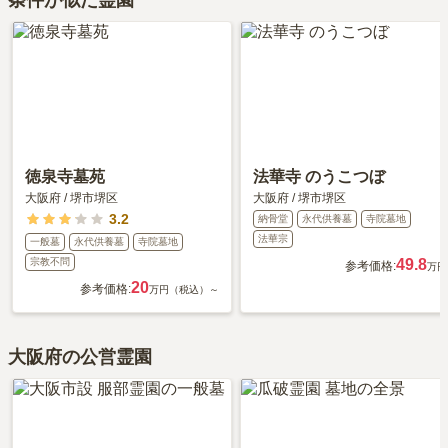
解説！
』をご覧ください。
徳泉寺墓苑
法華寺 のうこつぼ
大阪府
/
堺市堺区
大阪府
/
堺市堺区
3.2
納骨堂
永代供養墓
寺院墓地
法華宗
一般墓
永代供養墓
寺院墓地
宗教不問
49.8
参考価格:
万円
20
参考価格:
万円（税込）～
大阪府の公営霊園