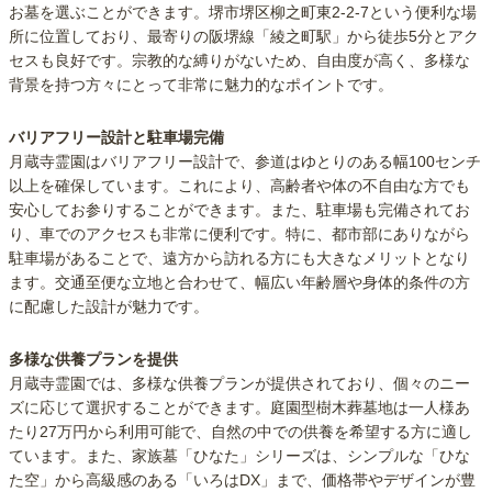
お墓を選ぶことができます。堺市堺区柳之町東2-2-7という便利な場
所に位置しており、最寄りの阪堺線「綾之町駅」から徒歩5分とアク
セスも良好です。宗教的な縛りがないため、自由度が高く、多様な
背景を持つ方々にとって非常に魅力的なポイントです。
バリアフリー設計と駐車場完備
月蔵寺霊園はバリアフリー設計で、参道はゆとりのある幅100センチ
以上を確保しています。これにより、高齢者や体の不自由な方でも
安心してお参りすることができます。また、駐車場も完備されてお
り、車でのアクセスも非常に便利です。特に、都市部にありながら
駐車場があることで、遠方から訪れる方にも大きなメリットとなり
ます。交通至便な立地と合わせて、幅広い年齢層や身体的条件の方
に配慮した設計が魅力です。
多様な供養プランを提供
月蔵寺霊園では、多様な供養プランが提供されており、個々のニー
ズに応じて選択することができます。庭園型樹木葬墓地は一人様あ
たり27万円から利用可能で、自然の中での供養を希望する方に適し
ています。また、家族墓「ひなた」シリーズは、シンプルな「ひな
た空」から高級感のある「いろはDX」まで、価格帯やデザインが豊