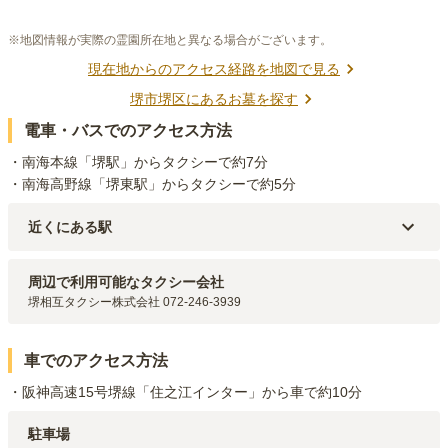
※地図情報が実際の霊園所在地と異なる場合がございます。
現在地からのアクセス経路を地図で見る
堺市堺区
にあるお墓を探す
電車・バスでのアクセス方法
・南海本線「堺駅」からタクシーで約7分

・南海高野線「堺東駅」からタクシーで約5分
近くにある駅
阪堺電軌阪堺線
綾ノ町
駅（
354m
）
阪堺電軌阪堺線
神明町
駅（
460m
）
周辺で利用可能なタクシー会社
阪堺電軌阪堺線
高須神社
駅（
619m
）
堺相互タクシー株式会社 072-246-3939
阪堺電軌阪堺線
妙国寺前
駅（
720m
）
阪堺電軌阪堺線
花田口
駅（
982m
）
車でのアクセス方法
・阪神高速15号堺線「住之江インター」から車で約10分
駐車場