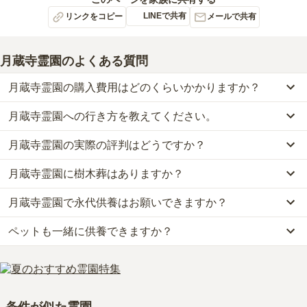
LINEで共有
リンクをコピー
メールで共有
月蔵寺霊園
のよくある質問
月蔵寺霊園の購入費用はどのくらいかかりますか？
月蔵寺霊園への行き方を教えてください。
月蔵寺霊園では、一般墓が約42.3万円(墓石代別)から、樹木葬が約
43.1万円から、永代供養墓が約3万円からお求めいただけます。
月蔵寺霊園の実際の評判はどうですか？
公共交通機関の場合、南海本線「堺駅」からタクシーで約7分で
なお、月蔵寺霊園がある大阪府の相場は、一般墓が約82万円（墓石
す。
代別途）、樹木葬が約76万円、永代供養墓が約57万円です。
月蔵寺霊園に樹木葬はありますか？
月蔵寺霊園の口コミはまだ投稿されておりません。
車の場合、阪神高速15号堺線「住之江インター」から車で約10分で
お墓は、価格が高いものがよい、安いものが悪い、という訳ではあ
口コミはあくまで一つの目安です。資料請求や現地見学を通して、
す。
りません。大切なのは、ご家族が心から納得し、安心してお参りで
月蔵寺霊園で永代供養はお願いできますか？
はい、月蔵寺霊園には3種類の樹木葬がございます。
ご自身の目で雰囲気を確認してみることをおすすめします。
詳しいルートや地図は、本ページの「地図・交通アクセス」欄をご
きる場所を選ぶことです。
費用は、約43.1万円からとなっております。
確認ください。
ペットも一緒に供養できますか？
はい、月蔵寺霊園は永代供養に対応しています。
月蔵寺霊園がある大阪府の樹木葬の相場価格は、約76万円です。
費用は、約3万円からとなっております。
樹木葬
について詳しく知りたい方は『
樹木葬とは？費用相場・メリ
はい、月蔵寺霊園はペット供養に対応しております。
月蔵寺霊園がある大阪府の永代供養墓の相場価格は、約57万円で
ット＆デメリット・仕組みを解説
』をご覧ください。
大切な家族の一員であるペットも供養できるプランをご用意してお
す。
りますので、資料請求で詳細条件をご確認ください。
永代供養について詳しく知りたい方は『
永代供養墓をわかりやすく
条件が似た霊園