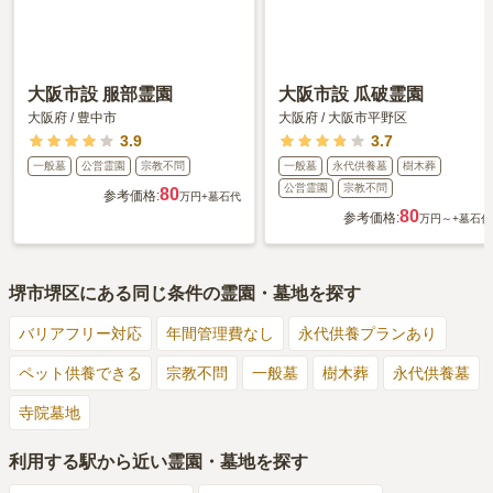
大阪市設 服部霊園
大阪市設 瓜破霊園
大阪府
/
豊中市
大阪府
/
大阪市平野区
3.9
3.7
一般墓
公営霊園
宗教不問
一般墓
永代供養墓
樹木葬
公営霊園
宗教不問
80
参考価格:
万円
+墓石代
80
参考価格:
万円～
+墓石代
堺市堺区
にある同じ条件の霊園・墓地を探す
バリアフリー対応
年間管理費なし
永代供養プランあり
ペット供養できる
宗教不問
一般墓
樹木葬
永代供養墓
寺院墓地
利用する駅から近い霊園・墓地を探す