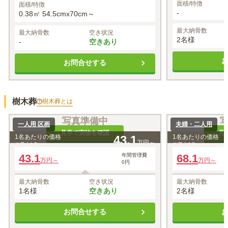
面積/特徴
面積/特徴
-
0.38㎡ 54.5cmx70cm～
最大納骨数
最大納骨数
空き状況
2名様
-
空きあり
お問合せする
樹木葬
樹木葬
とは
写真準備中
一人用 区画
夫婦・二人用
見学で実物を確認
見
1名あたりの価格
43.1
1名あたりの価格
万円～
※最大
1
名
※最大
2
名
43.1
年間管理費
68.1
万円～
万円～
0円
最大納骨数
空き状況
最大納骨数
1名様
空きあり
2名様
お問合せする