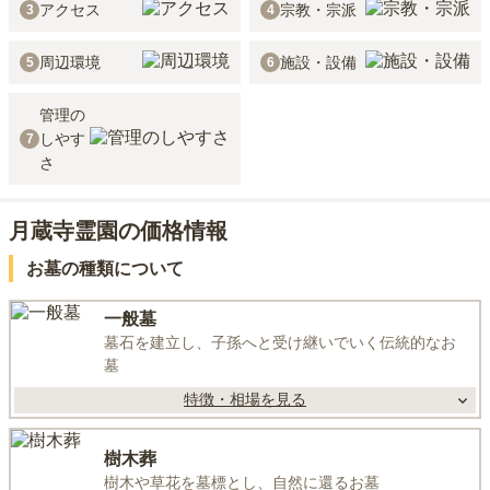
アクセス
宗教・宗派
3
4
周辺環境
施設・設備
5
6
管理の
しやす
7
さ
月蔵寺霊園の価格情報
お墓の種類について
一般墓
墓石を建立し、子孫へと受け継いでいく伝統的なお
墓
特徴・相場を見る
樹木葬
樹木や草花を墓標とし、自然に還るお墓