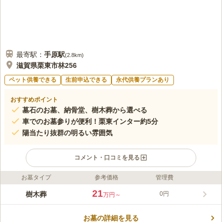
最寄駅：
手原
駅
(
2.8km
)
滋賀県栗東市林256
ペット供養できる
生前申込できる
永代供養プランあり
おすすめポイント
墓石のお墓、納骨堂、樹木葬から選べる
車でのお墓参りが便利！栗東インター約5分
陽当たり抜群の明るい雰囲気
コメント・口コミを見る
お墓タイプ
参考価格
管理費
ライフドット編集部のコメント
滋賀メモリアルパークは、お墓タイプの種類が大変充実している
21
樹木葬
0円
万円～
霊園です。家族で利用する墓石のお墓から、納骨堂や樹木葬など
様々なかたちのお墓がありますので、きっと気に入るお墓が見つ
お墓の詳細を見る
かることでしょう。
コメントの続きを読む