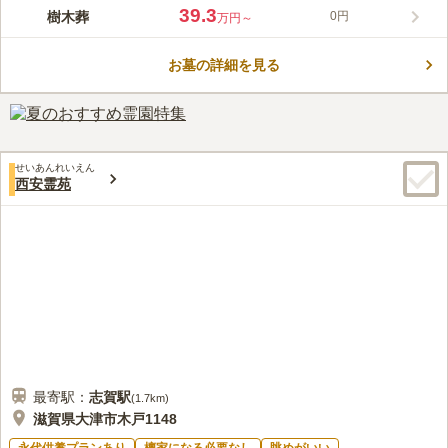
滋賀守山樹木葬墓地は、滋賀県守山市にある浄土寺の境内にあり
39.3
樹木葬
0円
万円～
ます。墓地を管理する浄土寺は、500年以上の歴史を持っている
由緒正しいお寺です。宗旨・宗派を問わず利用でき、50年間の個
お墓の詳細を見る
別供養の後は合祀され永代供養されます。護持費は一括で納入
コメントの続きを読む
し、追加の管理費用は不要です。また、後継者がいなくても安心
して利用できます。アクセスも良く、JR守山駅から徒歩約7分、
口コミ評価
駐車場も完備しています。
4.4
みんなの評価
口コミ
2
件
特に施設にこだわりがないので気にならないです。 近くにカフ
60代
女性
せいあんれいえん
ェがありました。 街中ですが、静かでした。
西安霊苑
口コミの続きを読む
最寄駅：
志賀
駅
(
1.7km
)
滋賀県大津市木戸1148