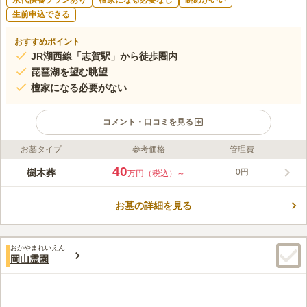
永代供養プランあり
檀家になる必要なし
眺めがいい
生前申込できる
おすすめポイント
JR湖西線「志賀駅」から徒歩圏内
琵琶湖を望む眺望
檀家になる必要がない
コメント・口コミを見る
お墓タイプ
参考価格
管理費
ライフドット編集部のコメント
比良山系を背景に、琵琶湖を望むことができるお墓です。永代供
40
樹木葬
0円
万円（税込）～
養施設があるので、おひとり様で継承者が居ない方や、ご家族が
遠方にいらっしゃる方でも安心です。墓域がバリアフリーになっ
お墓の詳細を見る
ていること、各区画の近くに駐車場が位置していることなども便
コメントの続きを読む
利なポイントです。開放感がある園内は四季折々の自然を感じる
ことができ、清々しい気持ちでお参りができます。
口コミ評価
おかやまれいえん
4.1
みんなの評価
口コミ
7
件
岡山霊園
霊園事務所に職員が常駐していてお花も売っているので便利。近
70代
男性
くには食事処や喫茶店もあるので休憩も取りやすい。
口コミの続きを読む