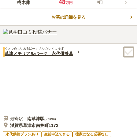
「長光城址」の近くにある霊苑です。 清らかな空気の漂う聖域
48
樹木葬
0円
万円
にあり、石積みが厳かな雰囲気を醸し出しています。 周辺には
雄大な自然が広がり、豊かな緑に囲まれています。 陽当たり・
お墓の詳細を見る
風通しがとても良いので、気持ち良くお参りできるのも嬉しいポ
コメントの続きを読む
イントです。 名神高速道路「竜王インター」から車で約14分の
場所にあり、駐車場を完備しています。
口コミ評価
3.5
みんなの評価
口コミ
1
件
すぐ近くには購入する店が無いので、あらかじめ自宅近くの店で
40代
男性
くさつめもりあるぱーく えいたいくようぼ
購入してからお墓参りに行きます。ただお墓から車で10分ほど離れた場所
草津メモリアルパーク 永代供養墓
にホームセンターはあるので、まずホームセンターに寄って買い物をして
から、お墓参りに行くこともあります。
口コミの続きを読む
最寄駅：
南草津
駅
(
2.9km
)
滋賀県草津市南笠町1172
永代供養プランあり
生前申込できる
檀家になる必要なし