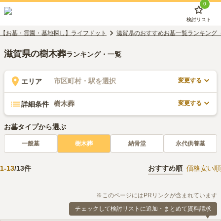
0
検討リスト
【お墓・霊園・墓地探し】ライフドット
滋賀県のおすすめお墓一覧ランキング
滋賀県の樹木葬
ランキング・一覧
変更する
市区町村・駅を選択
エリア
変更する
樹木葬
詳細条件
お墓タイプから選ぶ
一般墓
樹木葬
納骨堂
永代供養墓
1
-
13
/
13
件
おすすめ順
価格安い順
※このページにはPRリンクが含まれています
チェックして検討リストに追加・まとめて資料請求