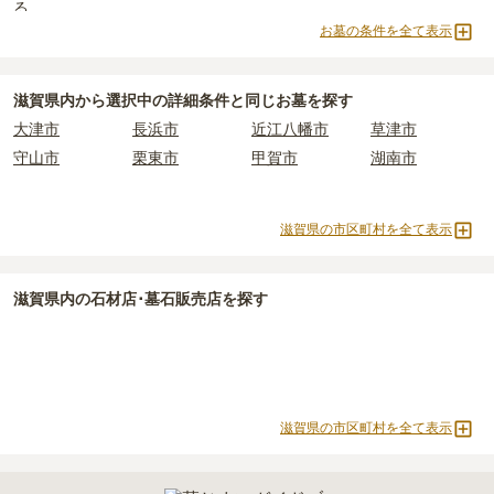
る
価格の目安は、1名あたり5万円〜30万円程度です。
すお布施、会食などの費用がかかります。
お墓の条件を全て表示
曹洞宗
日蓮宗
浄土宗
臨済宗
・
年間管理費
：お墓の管理費。契約後、毎年発生するケースがあり
滋賀県
で安価なお墓を探したい場合は、
価格の安い順
で並び替えて
黄檗宗
法華宗
樹木葬
納骨堂
ます。
お墓を探すのがおすすめです。
永代供養墓
公営霊園
民営霊園
寺院墓地
滋賀県
内から選択中の詳細条件と同じお墓を探す
正確な費用は、区画や石材の選び方によって大きく変わるため、見
1人用区画あり
2人用区画あり
3人用区画あり
大津市
長浜市
近江八幡市
草津市
積もりを取るまで確定しません。
守山市
栗東市
甲賀市
湖南市
現地見学では、担当者に「提示金額以外にかかる費用はないか」を
必ず確認することをおすすめします。
現地への見学が難しい場合は、資料請求でも各霊園の詳しい料金案
滋賀県の市区町村を全て表示
内を取り寄せることができます。
滋賀県
内の石材店･墓石販売店を探す
滋賀県の市区町村を全て表示