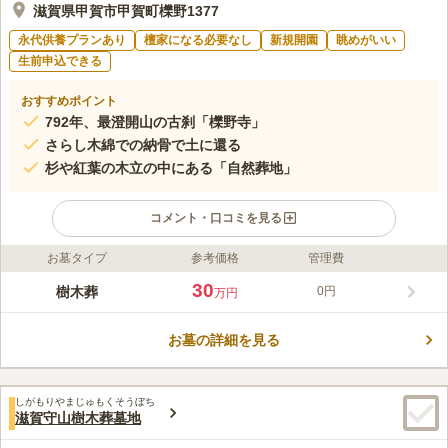
滋賀県甲賀市甲賀町櫟野1377
永代供養プランあり
檀家になる必要なし
新規開園
眺めがいい
生前申込できる
おすすめポイント
792年、最澄開山の古刹「櫟野寺」
さらし木綿での納骨で土に還る
杉や紅葉の木立の中にある「自然葬地」
コメント・口コミを見る
お墓タイプ
参考価格
管理費
ライフドット編集部のコメント
櫟野寺 櫟苑は、甲賀市にある櫟野寺境内の樹木葬地です。櫟野
30
樹木葬
0円
万円
川のほとりにあり、周辺は田園や森、山に囲まれ、美しい自然を
堪能できる環境にあります。櫟野寺の本尊は総高5.3mの木造十
お墓の詳細を見る
一面観音坐像で、その大きさは日本最大です。平安後期の作で、
コメントの続きを読む
国の重要文化財でもあります。櫟野寺 櫟苑の申し込みにあたっ
て、櫟野寺への入檀は必要ありません。宗派問わず利用可能で
口コミ評価
す。また永代供養つきですので、後継ぎに不安のある方や、改
しがもりやまじゅもくそうぼち
この霊園はまだ誰からも評価されていません。
滋賀守山樹木葬墓地
葬、墓じまいをしたい方にもおすすめのお墓です。