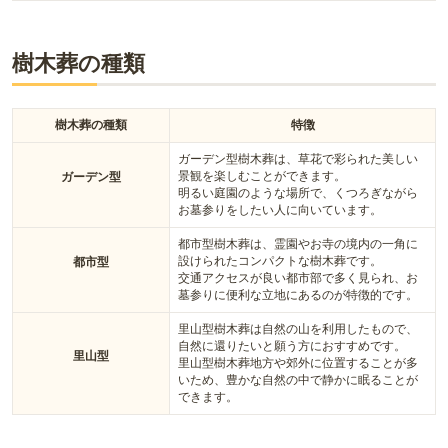
樹木葬の種類
樹木葬の種類
特徴
ガーデン型樹木葬は、草花で彩られた美しい
景観を楽しむことができます。
ガーデン型
明るい庭園のような場所で、くつろぎながら
お墓参りをしたい人に向いています。
都市型樹木葬は、霊園やお寺の境内の一角に
設けられたコンパクトな樹木葬です。
都市型
交通アクセスが良い都市部で多く見られ、お
墓参りに便利な立地にあるのが特徴的です。
里山型樹木葬は自然の山を利用したもので、
自然に還りたいと願う方におすすめです。
里山型
里山型樹木葬地方や郊外に位置することが多
いため、豊かな自然の中で静かに眠ることが
できます。