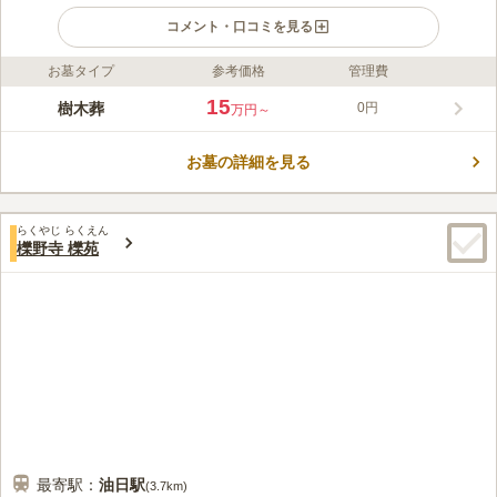
コメント・口コミを見る
お墓タイプ
参考価格
管理費
ライフドット編集部のコメント
2024年5月、滋賀県大津市にある本福寺境内に永代供養付きのお
15
樹木葬
0円
万円～
墓がオープンします。永代供養墓「赤光」は合葬墓となり、遺骨
はパウダー状にされた後に納骨となります。樹木葬「黄光」は芝
お墓の詳細を見る
生墓となり、個別に埋葬されます。1～4名で利用でき、生前購入
コメントの続きを読む
の場合は年間管理費3,000円/年が必要です。「青光」は天然石の
お墓で、最後に亡くなった方の命日から13年間経過後、合葬墓
口コミ評価
「赤光」へ合葬されます。こちらも生前購入の場合は年間管理費
らくやじ らくえん
5.0
みんなの評価
口コミ
1
件
櫟野寺 櫟苑
10,000円/年が必要です。また、ペット墓「白光」もあります。
霊園の日当たりが良く季節の花々が植えてあり、とても雰囲気が
50代
男性
良かったことと、お寺なので、住職含め常に誰かがいることが決め手とな
りました。
口コミの続きを読む
最寄駅：
油日
駅
(
3.7km
)