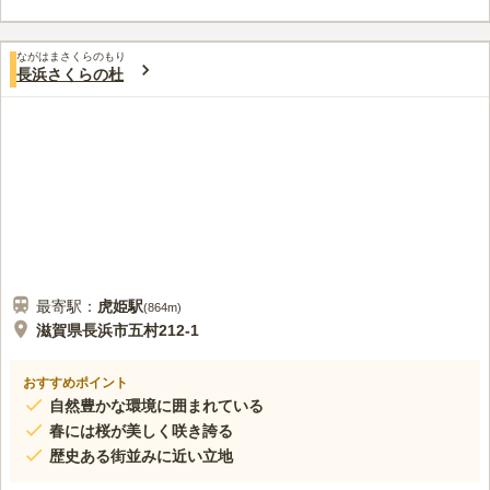
口コミ評価
ながはまさくらのもり
この霊園はまだ誰からも評価されていません。
長浜さくらの杜
最寄駅：
虎姫
駅
(
864m
)
滋賀県長浜市五村212-1
おすすめポイント
自然豊かな環境に囲まれている
春には桜が美しく咲き誇る
歴史ある街並みに近い立地