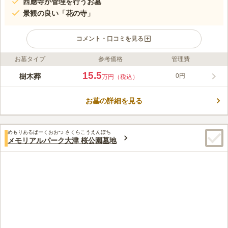
西應寺が管理を行うお墓
景観の良い「花の寺」
コメント・口コミを見る
お墓タイプ
参考価格
管理費
ライフドット編集部のコメント
「花の寺」として親しまれてきた西應寺のお墓です。 本庭園は
15.5
樹木葬
0円
万円（税込）
枯山水の造りですが、水を流すと谷川となります。 美しい境内
を散策するのも楽しみのひとつと言えます。 墓域は豊かな緑に
お墓の詳細を見る
抱かれており、清らかな空気が漂う場所です。 一般墓だけでは
コメントの続きを読む
なく納骨堂もあり、葬儀からお墓の管理そして法要まで多彩なニ
ーズに応えています。
口コミ評価
めもりあるぱーくおおつ さくらこうえんぼち
この霊園はまだ誰からも評価されていません。
メモリアルパーク大津 桜公園墓地