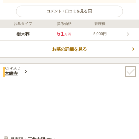
コメント・口コミを見る
お墓タイプ
参考価格
管理費
ライフドット編集部のコメント
陽当たりがとてもよい寺院墓地です。 墓域内はフラットになっ
51
樹木葬
5,000円
万円
ており、通路の幅が広いので、すれ違いでストレスを感じること
もありません。 墓域は塀に囲まれているので、地元の方の目を
お墓の詳細を見る
気にすることなくお参りできます。 新名神高速道路「草津田上
コメントの続きを読む
インター」から車で約13分で駐車場を完備しています。 車でお
参りに行きたい方にピッタリです。
口コミ評価
だいれんじ
この霊園はまだ誰からも評価されていません。
大練寺