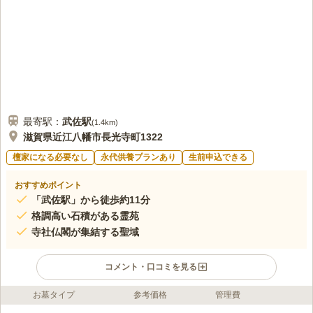
でお店に向かう。
口コミの続きを読む
最寄駅：
武佐
駅
(
1.4km
)
滋賀県近江八幡市長光寺町1322
檀家になる必要なし
永代供養プランあり
生前申込できる
おすすめポイント
「武佐駅」から徒歩約11分
格調高い石積がある霊苑
寺社仏閣が集結する聖域
コメント・口コミを見る
お墓タイプ
参考価格
管理費
ライフドット編集部のコメント