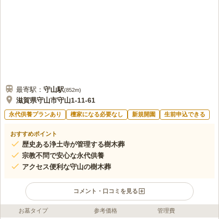
最寄駅：
守山
駅
(
852m
)
滋賀県守山市守山1-11-61
永代供養プランあり
檀家になる必要なし
新規開園
生前申込できる
おすすめポイント
歴史ある浄土寺が管理する樹木葬
宗教不問で安心な永代供養
アクセス便利な守山の樹木葬
コメント・口コミを見る
お墓タイプ
参考価格
管理費
ライフドット編集部のコメント