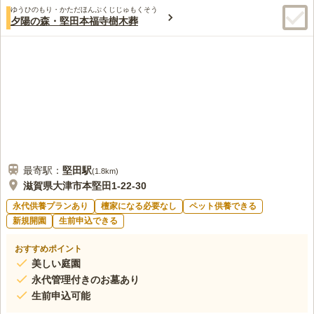
ゆうひのもり・かただほんぷくじじゅもくそう
夕陽の森・堅田本福寺樹木葬
最寄駅：
堅田
駅
(
1.8km
)
滋賀県大津市本堅田1-22-30
永代供養プランあり
檀家になる必要なし
ペット供養できる
新規開園
生前申込できる
おすすめポイント
美しい庭園
永代管理付きのお墓あり
生前申込可能