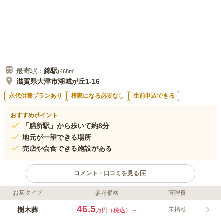
最寄駅：
錦
駅
(
468m
)
滋賀県大津市湖城が丘1-16
永代供養プランあり
檀家になる必要なし
生前申込できる
おすすめポイント
「膳所駅」から歩いて約8分
地元が一望できる場所
売店や会食できる施設がある
コメント・口コミを見る
お墓タイプ
参考価格
管理費
ライフドット編集部のコメント
民営が管理する霊園で、墓石を自由に選んでお墓を建てることが
46.5
樹木葬
未掲載
万円（税込）～
できます。また、宗派や宗旨の縛りがなく、檀家制度もありませ