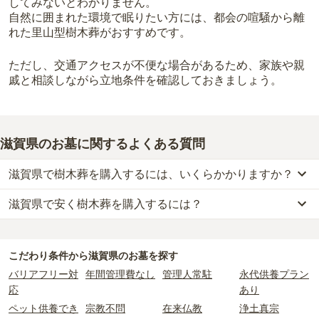
してみないとわかりません。
自然に囲まれた環境で眠りたい方には、都会の喧騒から離
れた里山型樹木葬がおすすめです。
ただし、交通アクセスが不便な場合があるため、家族や親
戚と相談しながら立地条件を確認しておきましょう。
滋賀県のお墓に関するよくある質問
滋賀県で樹木葬を購入するには、いくらかかりますか？
滋賀県で安く樹木葬を購入するには？
滋賀県
での購入費用の目安は、
樹木葬が約53万円
です。
樹木葬・納骨堂・永代供養墓は、基本的に墓石代がかからず、永代
滋賀県
で一番安価な
樹木葬
は、
夕陽の森・堅田本福寺樹木葬
の
樹木
使用料のみかかります。
葬
で、
15万円
からお求めいただけます。
こだわり条件から
滋賀県
のお墓を探す
一般的に最も費用を抑えられるのは、他の方のご遺骨と一緒に埋葬
なお、お墓によっては以下の費用が別途かかる場合があります。
バリアフリー対
年間管理費なし
管理人常駐
永代供養プラン
する
「合祀墓（ごうしぼ）」
と呼ばれるタイプです。個別のお墓に
・
開眼法要の費用
：お墓を新しく建てた際に行う儀式のための費
応
あり
比べて省スペースで管理の手間がかからないため、費用が安く設定
用。僧侶に渡すお布施がかかります。
ペット供養でき
宗教不問
在来仏教
浄土真宗
されています。
・
納骨式の費用
：お墓に遺骨を納める儀式のための費用。僧侶に渡