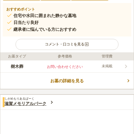
おすすめポイント
住宅や水田に囲まれた静かな墓地
日当たり良好
継承者に悩んでいる方におすすめ
コメント・口コミを見る
お墓タイプ
参考価格
管理費
ライフドット編集部のコメント
草津メモリアルパーク 永代供養墓は、滋賀県草津市の妙楽寺内
樹木葬
未掲載
お問い合わせください
にある永代供養墓です。永代にわたり供養されるため継承者がい
ない人でも安心して供養してもらえます。周りには視界を遮る高
お墓の詳細を見る
い建物がないため、青空の下で気持ちよくお参りできます。のど
コメントの続きを読む
かな環境なので心が落ち着き、ゆっくりと故人と向き合うことが
できるでしょう。
口コミ評価
しがめもりあるぱーく
この霊園はまだ誰からも評価されていません。
滋賀メモリアルパーク