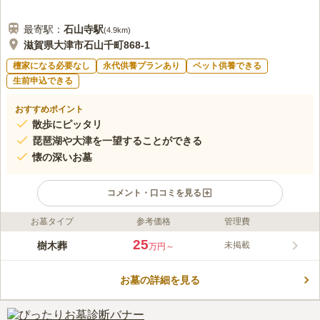
最寄駅：
石山寺
駅
(
4.9km
)
滋賀県大津市石山千町868-1
檀家になる必要なし
永代供養プランあり
ペット供養できる
生前申込できる
おすすめポイント
散歩にピッタリ
琵琶湖や大津を一望することができる
懐の深いお墓
コメント・口コミを見る
お墓タイプ
参考価格
管理費
ライフドット編集部のコメント
小高い丘の上に位置しており、琵琶湖や大津を一望することがで
25
樹木葬
未掲載
万円～
きる眺望の良いお墓です。 春には桜が美しい花を咲かせるの
で、お花見を楽しむことができます。 墓域内はレンガ敷きにな
お墓の詳細を見る
っており、歩きやすいように配慮されたバリアフリー設計です。
コメントの続きを読む
駐車場を完備しており、名神高速道路「瀬田西インター」から車
で約13分の好立地にあります。 車でお参りに行きたい方にもお
口コミ評価