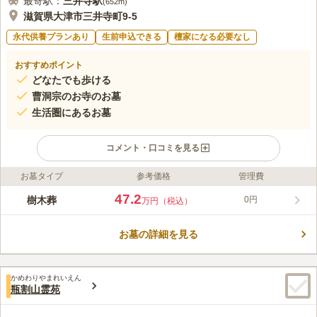
最寄駅：
三井寺
駅
(
652m
)
滋賀県大津市三井寺町9-5
永代供養プランあり
生前申込できる
檀家になる必要なし
おすすめポイント
どなたでも歩ける
曹洞宗のお寺のお墓
生活圏にあるお墓
コメント・口コミを見る
お墓タイプ
参考価格
管理費
ライフドット編集部のコメント
曹洞宗のお寺の寺院墓地です。 名神高速道路「大津インター」
47.2
樹木葬
0円
万円（税込）
から車で約12分で駐車場を完備しています。 車でお参りに行く
のもおすすめです。 お寺の管理なので、隅々まで管理が行き届
お墓の詳細を見る
いており、いつでも気持ち良くお参りすることができます。 周
コメントの続きを読む
辺にはホテルもあるので、観光を兼ねて滞在するのにもピッタリ
な場所です。
口コミ評価
かめわりやまれいえん
3.9
みんなの評価
口コミ
2
件
瓶割山霊苑
墓地の近辺にはあまり店舗がないため、自家用車で向かうが、事
50代
男性
前にお供え物などは購入しておく。食事が必要なときはそのまま自家用車