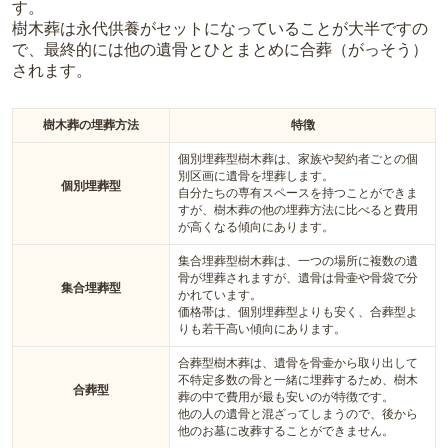
す。
樹木葬は永代供養がセットになっていることが大半ですの
で、最終的には他の遺骨とひとまとめに合葬（がっそう）
されます。
樹木葬の埋葬方法
特徴
個別埋葬型樹木葬は、家族や契約者ごとの個
別区画に遺骨を埋葬します。
個別埋葬型
自分たちの専有スペースを持つことができま
すが、樹木葬の他の埋葬方法に比べると費用
が高くなる傾向にあります。
集合埋葬型樹木葬は、一つの場所に複数の遺
骨が埋葬されますが、遺骨は骨壷や骨袋で分
集合埋葬型
かれています。
価格帯は、個別埋葬型よりも安く、合葬型よ
りも若干高い傾向にあります。
合葬型樹木葬は、遺骨を骨壷から取り出して
不特定多数の骨と一緒に埋葬するため、樹木
合葬型
葬の中で費用が最も安いのが特徴です。
他の人の遺骨と混ざってしまうので、後から
他のお墓に改葬することができません。