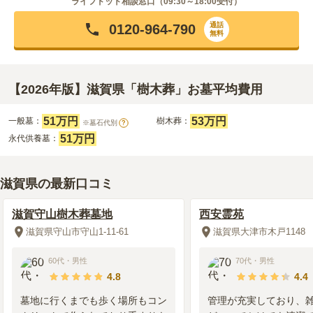
ライフドット相談窓口（
09:30～18:00
受付）
通話
0120-964-790
無料
【2026年版】滋賀県「樹木葬」お墓平均費用
51万円
53万円
一般墓：
樹木葬：
※墓石代別
?
51万円
永代供養墓：
滋賀県の最新口コミ
滋賀守山樹木葬墓地
西安霊苑
滋賀県守山市守山1-11-61
滋賀県大津市木戸1148
60代
・
男性
70代
・
男性
4.8
4.4
墓地に行くまでも歩く場所もコン
管理が充実しており、