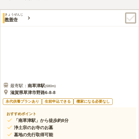
すすめです。
3.3
みんなの評価
口コミ
1
件
ごはんを食べるところが少ないので、お弁当を持参して、霊園内
30代
女性
きょうぜんじ
で食べることが多い。みはらしがいいので天気がよいととても気持ちがよ
教善寺
い。
口コミの続きを読む
最寄駅：
南草津
駅
(
680m
)
滋賀県草津市野路6-8-8
永代供養プランあり
生前申込できる
檀家になる必要なし
おすすめポイント
「南草津駅」から徒歩約8分
浄土宗のお寺のお墓
墓地の先行取得可能