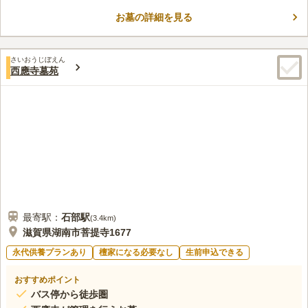
ん。永代供養施設や合祀墓もあり、ご家族にお墓のことで負担を
お墓の詳細を見る
かけたくないと考える方にもおすすめです。お墓の掃除をする際
コメントの続きを読む
には、水道施設が各所にあり、重たい水桶を持って長い距離を歩
く必要がないのも嬉しいポイントです。
口コミ評価
さいおうじぼえん
3.7
みんなの評価
口コミ
9
件
西應寺墓苑
霊園周辺には花屋さんくらいかないため、あらかじめ用意したほ
60代
男性
うがいいです。あとコンビニとラーメン屋さんは近くにあります。
口コミの続きを読む
最寄駅：
石部
駅
(
3.4km
)
滋賀県湖南市菩提寺1677
永代供養プランあり
檀家になる必要なし
生前申込できる
おすすめポイント
バス停から徒歩圏