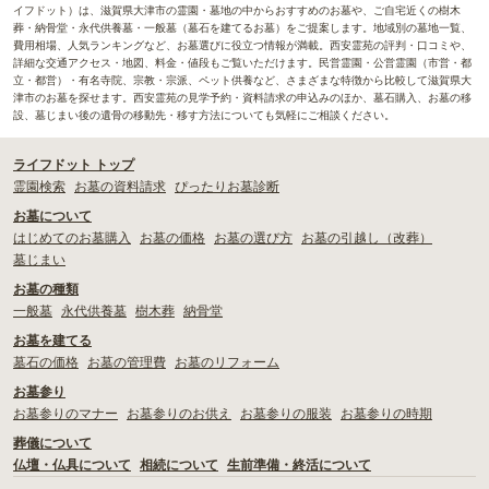
イフドット）は、滋賀県大津市の霊園・墓地の中からおすすめのお墓や、ご自宅近くの樹木
葬・納骨堂・永代供養墓・一般墓（墓石を建てるお墓）をご提案します。地域別の墓地一覧、
費用相場、人気ランキングなど、お墓選びに役立つ情報が満載。西安霊苑の評判・口コミや、
詳細な交通アクセス・地図、料金・値段もご覧いただけます。民営霊園・公営霊園（市営・都
立・都営）・有名寺院、宗教・宗派、ペット供養など、さまざまな特徴から比較して滋賀県大
津市のお墓を探せます。西安霊苑の見学予約・資料請求の申込みのほか、墓石購入、お墓の移
設、墓じまい後の遺骨の移動先・移す方法についても気軽にご相談ください。
ライフドット トップ
霊園検索
お墓の資料請求
ぴったりお墓診断
お墓について
はじめてのお墓購入
お墓の価格
お墓の選び方
お墓の引越し（改葬）
墓じまい
お墓の種類
一般墓
永代供養墓
樹木葬
納骨堂
お墓を建てる
墓石の価格
お墓の管理費
お墓のリフォーム
お墓参り
お墓参りのマナー
お墓参りのお供え
お墓参りの服装
お墓参りの時期
葬儀について
仏壇・仏具について
相続について
生前準備・終活について