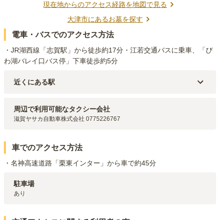
現在地からのアクセス経路を地図で見る
大津市
にあるお墓を探す
電車・バスでのアクセス方法
・JR湖西線「志賀駅」から徒歩約17分・江若交通バスに乗車、「び
わ湖バレイ口バス停」下車徒歩約5分
近くにある駅
JR湖西線
志賀
駅（
1.7km
）
JR湖西線
蓬莱
駅（
1.9km
）
周辺で利用可能なタクシー会社
滋賀ヤサカ自動車株式会社 0775226767
車でのアクセス方法
・名神高速道路「栗東インター」から車で約45分
駐車場
あり