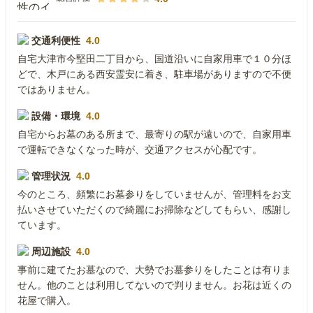
交通利便性
4.0
自宅大津市今堅田二丁目から、国道沿いに自家用車で１０分ほ
どで、木戸にある西安霊安に着き、駐車場がありますので不便
ではありません。
設備・環境
4.0
自宅からお墓のある所まで、最寄りの駅が遠いので、自家用車
で運転できなくなった時が、交通アクセスが心配です。
管理状況
4.0
今のところ、頻繁にお墓参りをしていませんが、管理料をお支
払いさせていただくので綺麗にお掃除などしてもらい、感謝し
ています。
周辺施設
4.0
事前に建てたお墓なので、大勢でお墓参りをしたことは有りま
せん。他のことは利用してないので判りません。お花は近くの
花屋で購入。