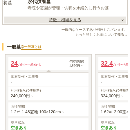
永代供養墓
寺院や霊園が管理・供養を永続的に行うお墓
特徴・相場を見る
一般的なケースであり例外もございます。
もっと詳しくお墓について知る→
一般墓
一般墓
とは
赤光
浄光
24
年間管理費
32.4
万円～
+墓石代
万円～
+墓
1,890円～
墓石制作・工事費
墓石制作・工事費
-
-
利用料(永代使用料)
利用料(永代使用料
240,000円～
324,000円～
面積/特徴
面積/特徴
1.2㎡ 1.48霊地 100×120cm～
1.62㎡ 2.00霊
空き状況
空き状況
空きあり
空きあり