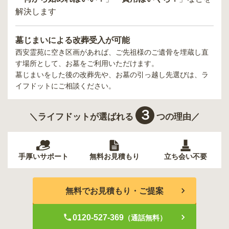
解決します
墓じまいによる改葬受入が可能
西安霊苑
に空き区画があれば、ご先祖様のご遺骨を埋蔵し直
す場所として、お墓をご利用いただけます。
墓じまいをした後の改葬先や、お墓の引っ越し先選びは、ラ
イフドットにご相談ください。
３
＼ライフドットが選ばれる
つの理由／
手厚いサポート
無料お見積もり
立ち会い不要
無料でお見積もり・ご提案
0120-527-369
（通話無料）