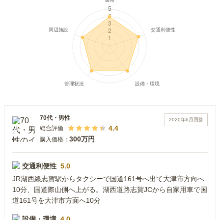
70代
・
男性
2020年6月
回答
4.4
総合評価
300万円
購入価格：
交通利便性
5.0
JR湖西線志賀駅からタクシーで国道161号へ出て大津市方向へ
10分、国道際山側へ上がる。湖西道路志賀JCから自家用車で国
道161号を大津市方面へ10分
設備・環境
4.0