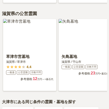
滋賀県の公営霊園
草津市営墓地
矢島墓地
滋賀県
/
草津市
滋賀県
/
守山市
4.4
一般墓
公営霊園
宗教不問
一般墓
公営霊園
宗教不問
23
参考価格:
万円
+墓石代
12
参考価格:
万円～
+墓石代
大津市
にある同じ条件の霊園・墓地を探す