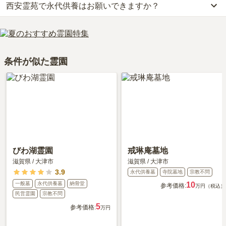
西安霊苑で永代供養はお願いできますか？
はい、西安霊苑には2種類の樹木葬がございます。
利用者様からは「霊園事務所に職員が常駐していてお花も売ってい
確認ください。
きる場所を選ぶことです。
費用は、約40万円からとなっております。
るので便利。近くには食事処や喫茶店もあるので休憩も取りやす
はい、西安霊苑は永代供養に対応しています。
西安霊苑がある滋賀県の樹木葬の相場価格は、約52万円です。
い。」といったお声をいただいております。
費用は、約35万円からとなっております。
樹木葬
について詳しく知りたい方は『
樹木葬とは？費用相場・メリ
西安霊苑がある滋賀県の永代供養墓の相場価格は、約53万円です。
ット＆デメリット・仕組みを解説
』をご覧ください。
条件が似た霊園
永代供養について詳しく知りたい方は『
永代供養墓をわかりやすく
解説！
』をご覧ください。
びわ湖霊園
戒琳庵墓地
滋賀県
/
大津市
滋賀県
/
大津市
3.9
永代供養墓
寺院墓地
宗教不問
一般墓
永代供養墓
納骨堂
10
参考価格:
万円（税込）
民営霊園
宗教不問
5
参考価格:
万円