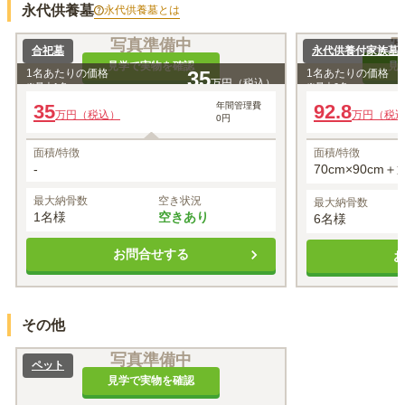
永代供養墓
永代供養墓
とは
写真準備中
合祀墓
永代供養付家族墓
見学で実物を確認
見
1名あたりの価格
35
1名あたりの価格
万円（税込）
※最大
1
名
※最大
6
名
35
年間管理費
92.8
万円（税込）
万円（税
0円
面積/特徴
面積/特徴
-
70cm×90cm
最大納骨数
空き状況
最大納骨数
1名様
空きあり
6名様
お問合せする
その他
写真準備中
ペット
見学で実物を確認