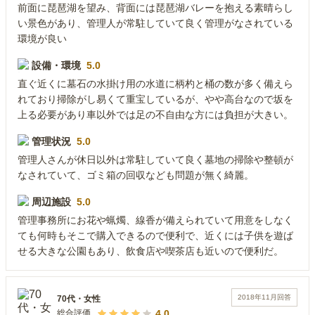
前面に琵琶湖を望み、背面には琵琶湖バレーを抱える素晴らし
い景色があり、管理人が常駐していて良く管理がなされている
環境が良い
設備・環境
5.0
直ぐ近くに墓石の水掛け用の水道に柄杓と桶の数が多く備えら
れており掃除がし易くて重宝しているが、やや高台なので坂を
上る必要があり車以外では足の不自由な方には負担が大きい。
管理状況
5.0
管理人さんが休日以外は常駐していて良く墓地の掃除や整頓が
なされていて、ゴミ箱の回収なども問題が無く綺麗。
周辺施設
5.0
管理事務所にお花や蝋燭、線香が備えられていて用意をしなく
ても何時もそこで購入できるので便利で、近くには子供を遊ば
せる大きな公園もあり、飲食店や喫茶店も近いので便利だ。
2018年11月
回答
70代
・
女性
4.0
総合評価