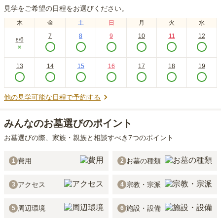
見学をご希望の日程をお選びください。
木
金
土
日
月
火
水
7
8
9
10
11
12
6
8
/
×
13
14
15
16
17
18
19
他の見学可能な日程で予約する
みんなのお墓選びのポイント
お墓選びの際、家族・親族と相談すべき7つのポイント
費用
お墓の種類
1
2
アクセス
宗教・宗派
3
4
周辺環境
施設・設備
5
6