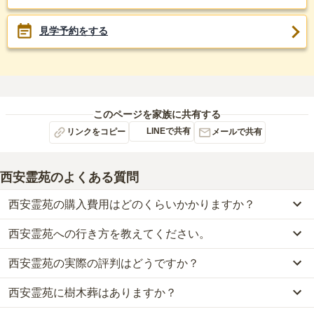
見学予約をする
このページを家族に共有する
LINEで共有
リンクをコピー
メールで共有
西安霊苑
のよくある質問
西安霊苑の購入費用はどのくらいかかりますか？
西安霊苑への行き方を教えてください。
西安霊苑では、一般墓が約24万円(墓石代別)から、樹木葬が約40万
円から、永代供養墓が約35万円からお求めいただけます。
西安霊苑の実際の評判はどうですか？
公共交通機関の場合、JR湖西線「志賀駅」から徒歩約17分・江若
なお、西安霊苑がある滋賀県の相場は、一般墓が約46万円（墓石代
交通バスに乗車、「びわ湖バレイ口バス停」下車徒歩約5分です。
別途）、樹木葬が約52万円、永代供養墓が約53万円です。
西安霊苑に樹木葬はありますか？
当サイトに寄せられた総合評価は、4.1点です。特に交通利便性、
車の場合、名神高速道路「栗東インター」から車で約45分です。
お墓は、価格が高いものがよい、安いものが悪い、という訳ではあ
設備・環境、管理状況が高く評価されています。
詳しいルートや地図は、本ページの「地図・交通アクセス」欄をご
りません。大切なのは、ご家族が心から納得し、安心してお参りで