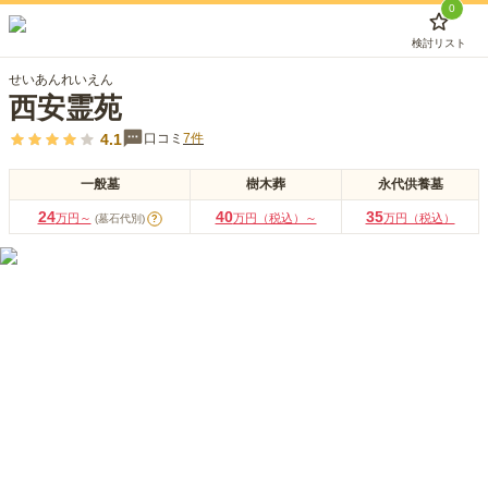
0
検討リスト
せいあんれいえん
西安霊苑
4.1
口コミ
7
件
一般墓
樹木葬
永代供養墓
24
40
35
万円～
万円（税込）～
万円（税込）
(墓石代別)
?