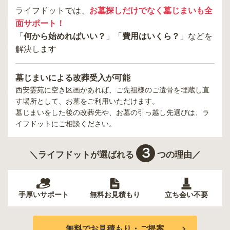
ライフドットでは、
お墓探しだけでなく墓じまいも全
面サポート！
「
何から始めればいい？
」「
費用はいくら？
」などを
解決します
墓じまいによる改葬受入が可能
西安霊苑
に空き区画があれば、ご先祖様のご遺骨を埋蔵し直
す場所として、お墓をご利用いただけます。
墓じまいをした後の改葬先や、お墓の引っ越し先選びは、ラ
イフドットにご相談ください。
３
＼ライフドットが選ばれる
つの理由／
手厚いサポート
無料お見積もり
立ち会い不要
無料でお見積もり・ご提案