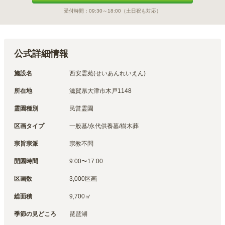
受付時間：
09:30～18:00
（土日祝も対応）
公式詳細情報
施設名
西安霊苑(せいあんれいえん)
所在地
滋賀県大津市木戸1148
霊園種別
民営霊園
区画タイプ
一般墓/永代供養墓/樹木葬
宗旨宗派
宗教不問
開園時間
9:00〜17:00
区画数
3,000区画
総面積
9,700㎡
季節の見どころ
琵琶湖