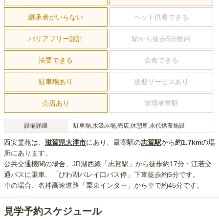
継承者がいらない
ペット供養できる
バリアフリー設計
駅から徒歩5分圏内
法要できる
会食できる
駐車場あり
送迎サービスあり
売店あり
管理者常駐
設備詳細
駐車場,水汲み場,売店,休憩所,永代供養施設
西安霊苑
は、
滋賀県
大津市
にあり
、最寄駅の
志賀
駅
から
約
1.7km
の場
所にあり
ます。
公共交通機関の場合
、JR湖西線「志賀駅」から徒歩約17分・江若交
通バスに乗車、「びわ湖バレイ口バス停」下車徒歩約5分
です。
車の場合
、名神高速道路「栗東インター」から車で約45分
です。
見学予約スケジュール