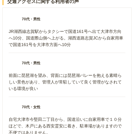
交通アクセスに関する利用者の声
70代
・
男性
JR湖西線志賀駅からタクシーで国道161号へ出て大津市方向
へ10分、国道際山側へ上がる。湖西道路志賀JCから自家用車
で国道161号を大津市方面へ10分
70代
・
男性
前面に琵琶湖を望み、背面には琵琶湖バレーを抱える素晴ら
しい景色があり、管理人が常駐していて良く管理がなされて
いる環境が良い
70代
・
女性
自宅大津市今堅田二丁目から、国道沿いに自家用車で１０分
ほどで、木戸にある西安霊安に着き、駐車場がありますので
不便ではありません。