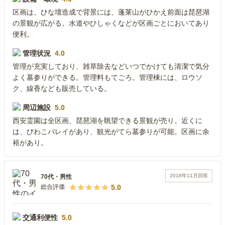
区画は、ひな壇造成で背景には、蓬莱山がひかえ前面は琵琶湖
の景観が広がる。水道やひしゃくなどが区画ごとにおいてあり
便利。
管理状況
4.0
管理が充実しており、雑草除去などいつでかけても清潔で気分
よく墓参りができる。管理料もてごろ。管理棟には、ロウソ
ク、線香なども販売している。
周辺施設
5.0
西安霊園は全区画、琵琶湖を眺望できる景観が売り。近くに
は、びわこバレイがあり、観光がてら墓参りが可能。区画に余
裕があり。
2018年11月
回答
70代
・
男性
5.0
総合評価
交通利便性
5.0