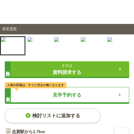
西安霊苑
まずは
無料
資料請求する
人気の区画は、すぐに空きが無くなります
見学予約する
無料
検討リストに追加する
志賀
駅から
1.7km