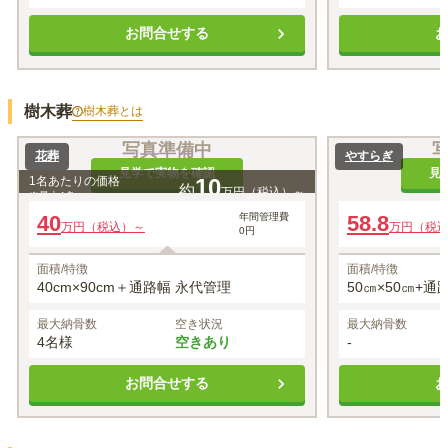
お問合せする
樹木葬
樹木葬
とは
写真準備中
花葬
やすらぎ
見学で実物を確認
見
1名あたりの価格
10
約
万円（税込）～
※最大
4
名
40
年間管理費
58.8
万円（税込）～
万円（税
0円
面積/特徴
面積/特徴
40cm×90cm＋通路幅 永代管理
50㎝×50㎝+通
最大納骨数
空き状況
最大納骨数
4名様
空きあり
-
お問合せする