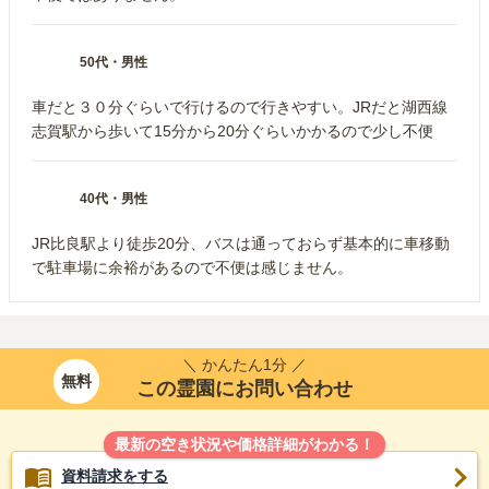
50代
・
男性
車だと３０分ぐらいで行けるので行きやすい。JRだと湖西線
志賀駅から歩いて15分から20分ぐらいかかるので少し不便
40代
・
男性
JR比良駅より徒歩20分、バスは通っておらず基本的に車移動
で駐車場に余裕があるので不便は感じません。
＼ かんたん1分 ／
無料
この霊園にお問い合わせ
最新の空き状況や価格詳細がわかる！
資料請求をする