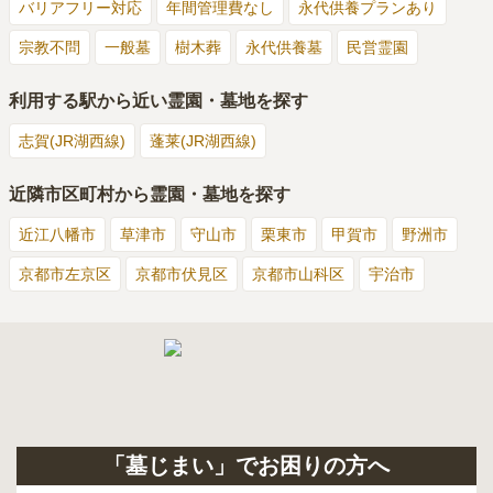
バリアフリー対応
年間管理費なし
永代供養プランあり
宗教不問
一般墓
樹木葬
永代供養墓
民営霊園
利用する駅から近い霊園・墓地を探す
志賀(JR湖西線)
蓬莱(JR湖西線)
近隣市区町村から霊園・墓地を探す
近江八幡市
草津市
守山市
栗東市
甲賀市
野洲市
京都市左京区
京都市伏見区
京都市山科区
宇治市
「墓じまい」でお困りの方へ