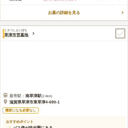
ので宗教帰属が必要なく、無宗教の方でも安心して眠れるのも嬉
コメントの続きを読む
しいポイントです。
お墓の詳細を見る
口コミ評価
3.0
みんなの評価
口コミ
4
件
先ほども書いたが、墓地は大中という遠方で辺鄙なところにあ
40代
男性
くさつしえいぼち
る。そのため、近くにはお店が一切ない。お墓参りに行くときは地元のス
草津市営墓地
ーパーに行ってお花やろうそく、お供え物を購入しておく必要があるし、
食事するところも不便している。
口コミの続きを読む
最寄駅：
南草津
駅
(
2.4km
)
滋賀県草津市東草津4-690-1
檀家になる必要なし
おすすめポイント
バス停が徒歩圏にある