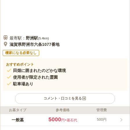
最寄駅：
野洲
駅
(
5.4km
)
滋賀県野洲市六条1077番地
檀家になる必要なし
おすすめポイント
田畑に囲まれたのどかな環境
使用者が限定された霊園
駐車場あり
コメント・口コミを見る
お墓タイプ
参考価格
管理費
ライフドット編集部のコメント
周囲には田園が広がっており、静かな中でゆっくりとお墓参りが
5000
一般墓
500円
円
+墓石代
できます。限られた地区の住民の方のみ申込が可能な霊園のた
め、地元で眠りたい方におすすめです。駅からはややはなれてい