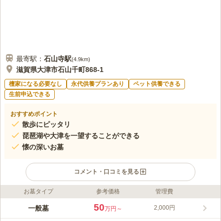
最寄駅：
石山寺
駅
(
4.9km
)
滋賀県大津市石山千町868-1
檀家になる必要なし
永代供養プランあり
ペット供養できる
生前申込できる
おすすめポイント
散歩にピッタリ
琵琶湖や大津を一望することができる
懐の深いお墓
コメント・口コミを見る
お墓タイプ
参考価格
管理費
ライフドット編集部のコメント
小高い丘の上に位置しており、琵琶湖や大津を一望することがで
50
一般墓
2,000円
万円～
きる眺望の良いお墓です。 春には桜が美しい花を咲かせるの