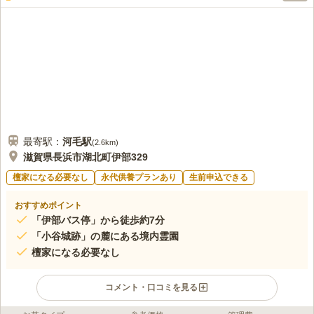
そくなどが調達できるので便利です。食事等はお墓参りをしてから帰る途
中で、取ります。国道がすぐ近くなので、いろいろな店があり便利です。
口コミの続きを読む
最寄駅：
河毛
駅
(
2.6km
)
滋賀県長浜市湖北町伊部329
檀家になる必要なし
永代供養プランあり
生前申込できる
おすすめポイント
「伊部バス停」から徒歩約7分
「小谷城跡」の麓にある境内霊園
檀家になる必要なし
コメント・口コミを見る