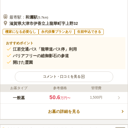
最寄駅：
和邇
駅
(
5.7km
)
滋賀県大津市伊香立上龍華町字上野32
檀家になる必要なし
永代供養プランあり
生前申込できる
おすすめポイント
江若交通バス「龍華道バス停」利用
バリアフリーの総御影石の参道
開けた霊園
コメント・口コミを見る
お墓タイプ
参考価格
管理費
ライフドット編集部のコメント
一般墓を建てることができ、0.81㎡から3.24㎡まで予算に合わせ
50.6
一般墓
1,500円
万円〜
て選べます。年間管理費用の負担が少ないのも嬉しいポイントで
す。リーズナブルな価格の管理費ではありますが、園内に雑草が
お墓の詳細を見る
生えていることなく、きちんと清掃管理が行き届いています。生
コメントの続きを読む
前申込もできるので、旅立ちの支度を整えておきたい方や、地元
でお墓を探している方にもおすすめです。
口コミ評価