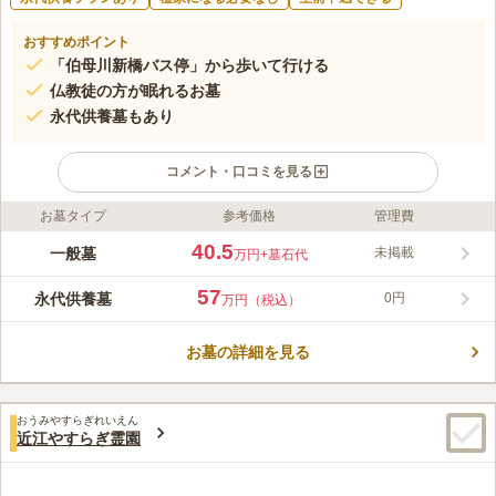
おすすめポイント
「伯母川新橋バス停」から歩いて行ける
仏教徒の方が眠れるお墓
永代供養墓もあり
コメント・口コミを見る
お墓タイプ
参考価格
管理費
ライフドット編集部のコメント
榛名寺が管理を行っているお墓です。 国道1号線のほど近くにあ
40.5
一般墓
未掲載
万円
+墓石代
り。新名神高速道路「草津田上インター」から車で約17分です。
駐車場を完備していているので、車でお参りに行くこともできま
57
永代供養墓
0円
万円（税込）
す。 年間管理費用は3年分先払いで、維持費は年間管理費用以外
コメントの続きを読む
に掛かりません。 事務費用なども不要なので、後世受け継ぐお
墓の維持コストを軽減することができます。
お墓の詳細を見る
口コミ評価
3.4
みんなの評価
口コミ
1
件
最寄駅から車で15分とかからずに行けるのはとても便利だとおも
60代
男性
おうみやすらぎれいえん
いますし特に不満な点はありませんね。近くには食事処もあるので便利で
近江やすらぎ霊園
す。
口コミの続きを読む