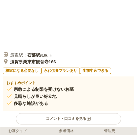
に食事などはする事はありません。
口コミの続きを読む
最寄駅：
石部
駅
(
8.8km
)
滋賀県栗東市観音寺166
檀家になる必要なし
永代供養プランあり
生前申込できる
おすすめポイント
宗教による制限を受けないお墓
見晴らしが良い好立地
多彩な施設がある
コメント・口コミを見る
お墓タイプ
参考価格
管理費
ライフドット編集部のコメント