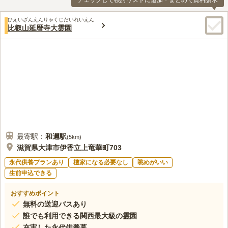
チェックして検討リストに追加・まとめて資料請求
ひえいざんえんりゃくじだいれいえん
比叡山延暦寺大霊園
最寄駅：
和邇
駅
(
5km
)
滋賀県大津市伊香立上竜華町703
永代供養プランあり
檀家になる必要なし
眺めがいい
生前申込できる
おすすめポイント
無料の送迎バスあり
誰でも利用できる関西最大級の霊園
充実した永代供養墓