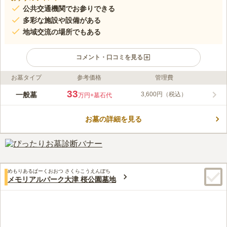
公共交通機関でお参りできる
多彩な施設や設備がある
地域交流の場所でもある
コメント・口コミを見る
お墓タイプ
参考価格
管理費
ライフドット編集部のコメント
6体のお地蔵様が訪れる人を見守る温かい霊園です。公益財団法
33
一般墓
3,600円（税込）
万円
+墓石代
人が管理をしており、園内は清掃も行き届いていて綺麗に保たれ
ています。宗旨や宗派を問わずお墓を建てることができるのもメ
お墓の詳細を見る
リットのひとつです。「びわこ文化公園」に隣接していて、お参
コメントの続きを読む
りの後のレジャーにも事欠きません。大きな駐車場も完備してい
て、ご家族そろってのお参りにも便利です。
口コミ評価
3.6
みんなの評価
口コミ
5
件
最寄り駅から霊園の間にショッピングセンターがあるのでお墓参
60代
女性
めもりあるぱーくおおつ さくらこうえんぼち
りのお花やお供えはそちらで買えます。お食事処も10軒くらいは有るので
メモリアルパーク大津 桜公園墓地
その日の気分で和食、中華など選べて美味しく頂けます。
口コミの続きを読む