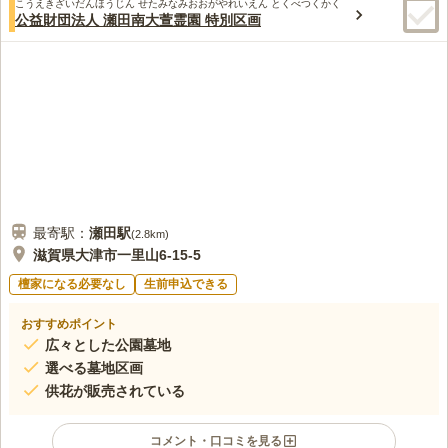
こうえきざいだんほうじん せたみなみおおがやれいえん とくべつくかく
3.5
みんなの評価
口コミ
1
件
公益財団法人 瀬田南大萱霊園 特別区画
霊園より10分程度のところにショッピングセンターがあり、お
60代
男性
花、ろうそく、お供え物を購入できるので不便さを感じておりません
口コミの続きを読む
最寄駅：
瀬田
駅
(
2.8km
)
滋賀県大津市一里山6-15-5
檀家になる必要なし
生前申込できる
おすすめポイント
広々とした公園墓地
選べる墓地区画
供花が販売されている
コメント・口コミを見る