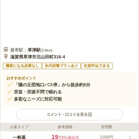
最寄駅：
草津
駅
(
3.9km
)
滋賀県草津市北山田町316-4
檀家になる必要なし
永代供養プランあり
生前申込できる
おすすめポイント
「陽の丘団地口バス停」から徒歩約5分
宗旨・宗派不問で眠れる
多彩なニーズに対応可能
コメント・口コミを見る
お墓タイプ
参考価格
管理費
ライフドット編集部のコメント
住宅街にある霊園です。 ゆとりある広さの敷地で、墓域の道は
19
一般墓
3,000円
万円
+墓石代