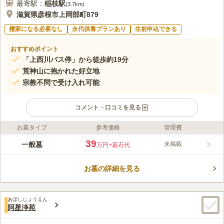
最寄駅：
稲枝
駅
(
3.7km
)
滋賀県彦根市上岡部町879
檀家になる必要なし
永代供養プランあり
生前申込できる
おすすめポイント
「上西川バス停」から徒歩約19分
荒神山に抱かれた好立地
宗教不問で受け入れ可能
コメント・口コミを見る
お墓タイプ
参考価格
管理費
ライフドット編集部のコメント
荒神山に抱かれたお墓で、豊かな自然に触れることができます。
39
一般墓
未掲載
万円
+墓石代
琵琶湖から清々しい空気が風に乗って運ばれてきます。 永代供
養の相談も可能なので、おひとり様やお墓の継承に不安をお持ち
お墓の詳細を見る
の方でも安心氏です。 名神高速道路「彦根インター」から車で
コメントの続きを読む
約25分の場所にあり、駐車場を完備しているので車でのお参りも
便利です。
口コミ評価
あぼしじょうえん
3.4
みんなの評価
口コミ
4
件
阿星浄苑
周辺には何の施設も無いので、花やお供え物などは、事前に購入
50代
男性
するか、霊園に向かう途中の店に寄って購入しています。墓参りのついで