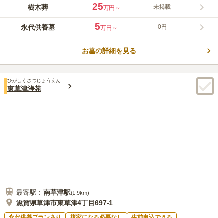
で、お花見を楽しむことができます。 墓域内はレンガ敷きにな
25
樹木葬
未掲載
万円～
っており、歩きやすいように配慮されたバリアフリー設計です。
コメントの続きを読む
駐車場を完備しており、名神高速道路「瀬田西インター」から車
5
永代供養墓
0円
万円～
で約13分の好立地にあります。 車でお参りに行きたい方にもお
口コミ評価
すすめです。
3.3
みんなの評価
口コミ
1
件
お墓の詳細を見る
ごはんを食べるところが少ないので、お弁当を持参して、霊園内
30代
女性
で食べることが多い。みはらしがいいので天気がよいととても気持ちがよ
い。
ひがしくさつじょうえん
口コミの続きを読む
東草津浄苑
最寄駅：
南草津
駅
(
1.9km
)
滋賀県草津市東草津4丁目697-1
永代供養プランあり
檀家になる必要なし
生前申込できる