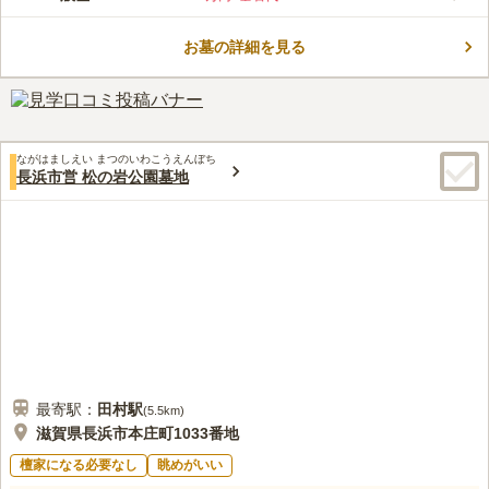
1mあるのですれ違いも苦になりません。 道は舗装されており、
墓域内は全面フラットでバリアフリー設計されています。 どな
お墓の詳細を見る
たでも安心してお参りできる環境の良いお墓です。 「近江大橋
コメントの続きを読む
インター」から車で約15分の場所にあり、広い駐車場を完備して
いるので車でのお参りがおすすめです。
口コミ評価
3.3
みんなの評価
口コミ
2
件
花屋は、霊園付近にはないので、行き道で購入をしてから向か
30代
男性
ながはましえい まつのいわこうえんぼち
う。食事処は、近くに多くあるので、法事等では困らない。
長浜市営 松の岩公園墓地
口コミの続きを読む
最寄駅：
田村
駅
(
5.5km
)
滋賀県長浜市本庄町1033番地
檀家になる必要なし
眺めがいい