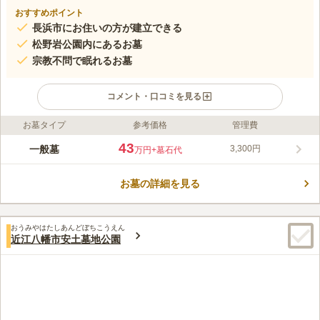
おすすめポイント
長浜市にお住いの方が建立できる
松野岩公園内にあるお墓
宗教不問で眠れるお墓
コメント・口コミを見る
お墓タイプ
参考価格
管理費
ライフドット編集部のコメント
県道244号線に近い松の岩公園にあるお墓です。 長浜市が管理・
43
一般墓
3,300円
万円
+墓石代
運営を行っており、長浜市外の方も建立可能なケースがあります
が、その場合には使用料が1.2倍になります。 駐車場を完備して
お墓の詳細を見る
おり、北陸自動車道「長浜インター」から車で約9分の場所にあ
コメントの続きを読む
るので、車でお参りも便利な好立地です。 屋根付きの休憩所が
あるので、ゆっくりと滞在して故人を偲ぶことができます。
口コミ評価
おうみやはたしあんどぼちこうえん
3.9
みんなの評価
口コミ
2
件
近江八幡市安土墓地公園
町に出れば色々お店もあるので、充実している。スーパーなども
30代
女性
近くにあるので、利用しやすい景色もよく、自然に囲まれているのでとて
もよい、
口コミの続きを読む