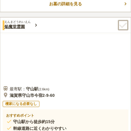
お墓の詳細を見る
ますが、駐車場が備えられており、近くにはバス停があります。
コメントの続きを読む
霊園から徒歩約8分の場所にショッピングセンターがあり、仏花
の購入やお供え物などの買い物に便利です。参道は広くはありま
口コミ評価
せんがフラットになっており、段差や凹凸が少なくなっていま
えんまどうれいえん
この霊園はまだ誰からも評価されていません。
焔魔堂霊園
す。近くにはほかに守山市民ホール、滋賀県希望が丘文化公園、
近江富士花緑公園・植物園などがあります。
最寄駅：
守山
駅
(
2.6km
)
滋賀県守山市今宿2-9-60
檀家になる必要なし
おすすめポイント
守山駅から徒歩約15分
幹線道路に近くわかりやすい