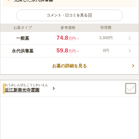
コメント・口コミを見る
お墓タイプ
参考価格
管理費
ライフドット編集部のコメント
比叡山延暦寺が母体となっている大霊園です。区画面積が広く、
74.8
一般墓
3,300円
万円～
隣を気にすることなくお参りできます。またバリアフリーの設計
がなされているため、足元が気になる方も安心です。比良山の山
59.8
永代供養墓
0円
万円～
麓に位置しており、道の駅などの周辺施設や観光スポットも充
コメントの続きを読む
実。お墓参りの行き帰りに立ち寄ることができるのも魅力の一つ
です。
お墓の詳細を見る
口コミ評価
3.5
みんなの評価
口コミ
9
件
食事処はないので帰りに京都などに寄って食事をする。花は近所
60代
女性
おうみしんぜんこうじれいえん
で買う方が安いのであらかじめ用意をして持参する。
近江新善光寺霊園
口コミの続きを読む