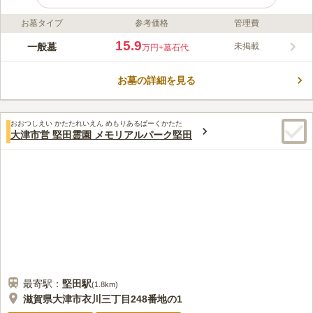
お墓タイプ
参考価格
管理費
ライフドット編集部のコメント
明るく気持ちの良い景観と管理の行き届いた園内は、近辺住民の
15.9
一般墓
未掲載
万円
+墓石代
散歩コースになるほどの公園のような霊園です。特別区「久石」
「永和」は霊園右側に位置しています。園内はバリアフリー設計
お墓の詳細を見る
で、段差が少なく、車イスの方や高齢者の方も安心してお墓参り
コメントの続きを読む
ができます。区画は整然とした直線配置で、広々とした通路が設
けられており、快適にお墓参りできる環境が整っています。
口コミ評価
おおつしえい かたたれいえん めもりあるぱーくかたた
この霊園はまだ誰からも評価されていません。
大津市営 堅田霊園 メモリアルパーク堅田
最寄駅：
堅田
駅
(
1.8km
)
滋賀県大津市衣川三丁目248番地の1