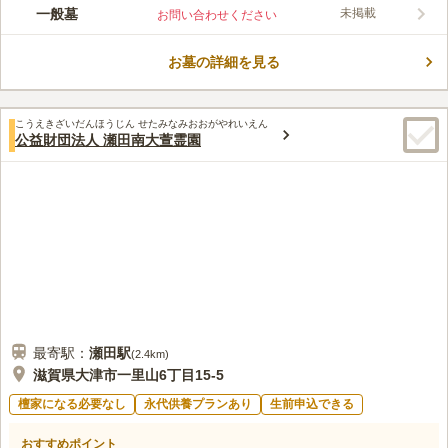
多彩な施設を完備している使い勝手の良いお墓です。 名神高速
一般墓
未掲載
お問い合わせください
道路「栗東インター」から車で約19分の場所にあり、駐車場を完
備しているので車で行くことができます。 売店を完備している
お墓の詳細を見る
ので、お参りの際に忘れ物をしても大丈夫です。 合祀墓もある
コメントの続きを読む
ので、お墓の継承に不安をお持ちの方でも安心して眠りに着くこ
とができます。
口コミ評価
こうえきざいだんほうじん せたみなみおおがやれいえん
この霊園はまだ誰からも評価されていません。
公益財団法人 瀬田南大萱霊園
最寄駅：
瀬田
駅
(
2.4km
)
滋賀県大津市一里山6丁目15-5
檀家になる必要なし
永代供養プランあり
生前申込できる
おすすめポイント