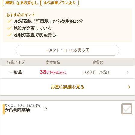
檀家になる必要なし
永代供養プランあり
おすすめポイント
JR湖西線「堅田駅」から徒歩約15分
施設が充実している
照明灯設置で夜も安心
コメント・口コミを見る
お墓タイプ
参考価格
管理費
ライフドット編集部のコメント
大津市の市営霊園で、6ヶ月以上大津市の住民基本台帳への記録
38
一般墓
3,210円（税込）
万円
+墓石代
をされている方が建立可能です。 ただし遺骨をお持ちの方は記
録期間を問われません。 その他に、市長が特別な理由を認めた
お墓の詳細を見る
方も眠れます。 20台を収容できる駐車場があり、車でお参りも
コメントの続きを読む
可能です。 建立に監視えてゃ高さの制限等がありますが、デザ
インや色の指定などはありません。
口コミ評価
ろくじょうきょうどうぼち
この霊園はまだ誰からも評価されていません。
六条共同墓地