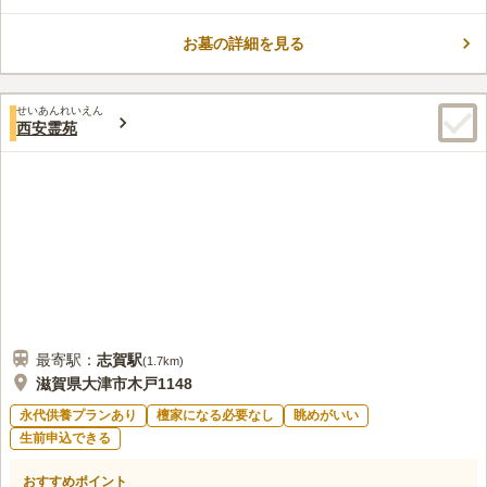
口コミ評価
いで頂けるように応接セットや無料ドリンク、子どもの遊びスペ
5.0
みんなの評価
口コミ
1
件
ース、趣味の展示コーナー等を設けています。全館バリアフリー
お墓の詳細を見る
自宅近くにスーパーマーケットがあり、お墓詣りのお花やお供え
80代
男性
でエアコン完備のため、天候や気温を気にせずお参りできます。
物も購入することができ便利である。車で行くため、食事処は通り道に何
入口は番号キーでの開錠となり、セキュリティ面でも安心です。
件もあり不便はない。
納骨時にご遺骨を持参できない場合は、若干の旅費のご負担で引
せいあんれいえん
口コミの続きを読む
き取りも可能。全国各地からお申し込みすることができます。
西安霊苑
最寄駅：
志賀
駅
(
1.7km
)
滋賀県大津市木戸1148
永代供養プランあり
檀家になる必要なし
眺めがいい
生前申込できる
おすすめポイント