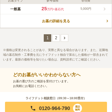
お墓タイプ
参考価格
管理費
ライフドット編集部のコメント
日本五大山城のひとつである「小谷城跡」の麓に位置する境内霊
25
一般墓
5,000円
万円
+墓石代
園です。 小谷城戦国歴史資料館・城跡が近くにあり、歴史を感
じられる場所をお探しの方におすすめです。 建立期限がないお
お墓の詳細を見る
墓なので、生前申し込みをしてゆっくりと墓碑を検討することが
コメントの続きを読む
できます。 北陸自動車道「長浜インター」から車で約11分の場
所にあり、駐車場を完備しているので車でお参りに行くことも可
口コミ評価
能です。
この霊園はまだ誰からも評価されていません。
1
2
価格は変更されることがあり、実際と異なる場合があります。また、近隣地
域の墓石制作・工事費を元にライフドット独自で算出した価格が一部含まれて
います。最新の価格等を知りたい場合は、資料請求にてご確認ください。
どのお墓がいいかわからない方へ
お墓の選び方のご相談を受付けています。
お気軽にお電話ください。
ライフドット相談窓口（
09:30～18:00
受付）
通話
0120-964-790
無料