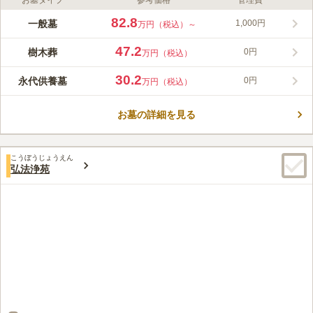
お墓タイプ
参考価格
管理費
ライフドット編集部のコメント
曹洞宗のお寺の寺院墓地です。 名神高速道路「大津インター」
82.8
一般墓
1,000円
万円（税込）～
から車で約12分で駐車場を完備しています。 車でお参りに行く
のもおすすめです。 お寺の管理なので、隅々まで管理が行き届
47.2
樹木葬
0円
万円（税込）
いており、いつでも気持ち良くお参りすることができます。 周
コメントの続きを読む
辺にはホテルもあるので、観光を兼ねて滞在するのにもピッタリ
30.2
永代供養墓
0円
万円（税込）
な場所です。
口コミ評価
3.9
みんなの評価
口コミ
2
件
お墓の詳細を見る
墓地の近辺にはあまり店舗がないため、自家用車で向かうが、事
50代
男性
前にお供え物などは購入しておく。食事が必要なときはそのまま自家用車
でお店に向かう。
こうぼうじょうえん
口コミの続きを読む
弘法浄苑