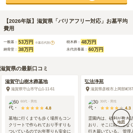
【2026年版】滋賀県「バリアフリー対応」お墓平均
費用
53万円
48万円
一般墓：
樹木葬：
※墓石代別
?
38万円
60万円
納骨堂：
永代供養墓：
滋賀県の最新口コミ
滋賀守山樹木葬墓地
弘法浄苑
滋賀県守山市守山1-11-61
滋賀県彦根市上岡部町87
60代
・
男性
30代
・
男性
4.8
4.3
墓地に行くまでも歩く場所もコン
霊園内は、砂利が敷き
地図
クリートで作られており手すりも
おり、そこに雑草はな
ついているのでお年寄りも安全に
行き届いている。 管理