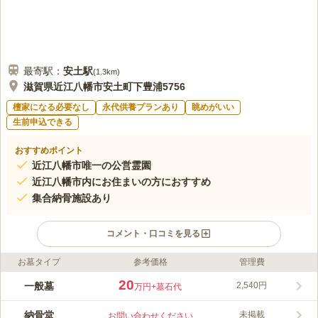
最寄駅：
安土
駅
(
1.3km
)
滋賀県近江八幡市安土町下豊浦5756
檀家になる必要なし
永代供養プランあり
眺めがいい
生前申込できる
おすすめポイント
近江八幡市唯一の公営霊園
近江八幡市内にお住まいの方におすすめ
集合納骨施設あり
コメント・口コミを見る
お墓タイプ
参考価格
管理費
ライフドット編集部のコメント
近江八幡市唯一の公営霊園です。大中交差点からすぐの立地で近
20
一般墓
2,540円
万円
+墓石代
くには西の湖や安土城跡があります。 全区画平坦地で駐車場も
完備しており、車でお参りに行くことができます。 市営墓地な
納骨堂
未掲載
お問い合わせください