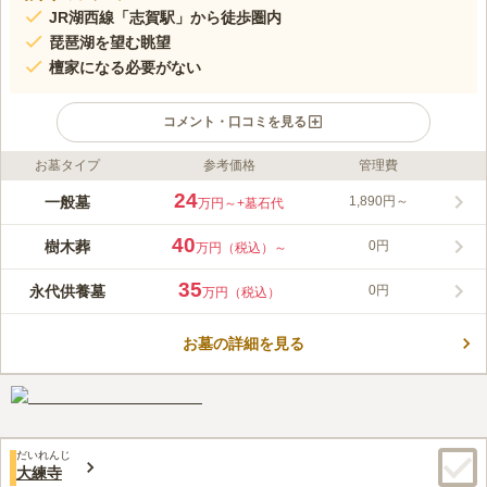
JR湖西線「志賀駅」から徒歩圏内
琵琶湖を望む眺望
檀家になる必要がない
コメント・口コミを見る
お墓タイプ
参考価格
管理費
ライフドット編集部のコメント
比良山系を背景に、琵琶湖を望むことができるお墓です。永代供
24
一般墓
1,890円～
万円～
+墓石代
養施設があるので、おひとり様で継承者が居ない方や、ご家族が
遠方にいらっしゃる方でも安心です。墓域がバリアフリーになっ
40
樹木葬
0円
万円（税込）～
ていること、各区画の近くに駐車場が位置していることなども便
コメントの続きを読む
利なポイントです。開放感がある園内は四季折々の自然を感じる
35
永代供養墓
0円
万円（税込）
ことができ、清々しい気持ちでお参りができます。
口コミ評価
4.1
みんなの評価
口コミ
7
件
お墓の詳細を見る
霊園事務所に職員が常駐していてお花も売っているので便利。近
70代
男性
くには食事処や喫茶店もあるので休憩も取りやすい。
口コミの続きを読む
だいれんじ
大練寺