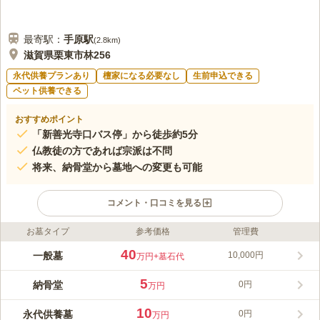
最寄駅：
手原
駅
(
2.8km
)
滋賀県栗東市林256
永代供養プランあり
檀家になる必要なし
生前申込できる
ペット供養できる
おすすめポイント
「新善光寺口バス停」から徒歩約5分
仏教徒の方であれば宗派は不問
将来、納骨堂から墓地への変更も可能
コメント・口コミを見る
お墓タイプ
参考価格
管理費
ライフドット編集部のコメント
市の文化財に指定されている光三尊善光寺如来を本尊として祀
40
一般墓
10,000円
万円
+墓石代
り、国の指定重要文化財の本造阿弥陀如来を御内仏に安置してい
る由緒ある寺院です。 広い境内には屋根付きの多目的広場が設
5
納骨堂
0円
万円
けられており、夏場には日差しを避けて休憩できます。 納骨堂
コメントの続きを読む
「やすらぎの家」は、2020年10月にリニューアルされた耐震・
10
永代供養墓
0円
万円
耐火構造、平屋建りの納骨堂です。お参り後にはゆっくりくつろ