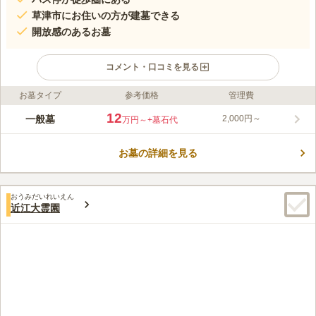
草津市にお住いの方が建墓できる
開放感のあるお墓
コメント・口コミを見る
お墓タイプ
参考価格
管理費
ライフドット編集部のコメント
ゆとりある敷地の草津市の市営墓地です。 使用許可取得後、3年
12
一般墓
2,000円～
万円～
+墓石代
以内に墓碑などの建立が必要です。 永代使用料と管理料を指定
日までに一括納付し、また墓所内の草刈りや清掃などの管理を適
お墓の詳細を見る
正に行う必要があります。 新名神高速道路「草津田上インタ
コメントの続きを読む
ー」から車で約17分の場所にあり、駐車場を完備しているので車
でのお参りが便利です。
口コミ評価
おうみだいれいえん
4.4
みんなの評価
口コミ
2
件
近江大霊園
残念ながら途中にはお供え物を購入するところはありません。
70代
男性
JR草津駅で購入するか持参することが良いと思います。また食事は途中に
ありますが、草津駅前で済ませる方が良いです。
口コミの続きを読む