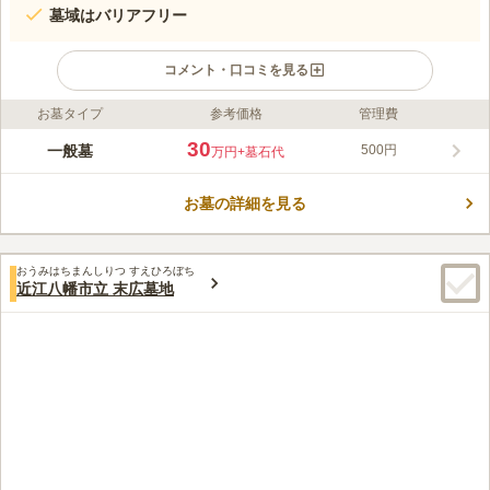
墓域はバリアフリー
コメント・口コミを見る
お墓タイプ
参考価格
管理費
ライフドット編集部のコメント
滋賀県守山市にある共同墓地です。新中山道に駐車場が面してい
30
一般墓
500円
万円
+墓石代
るため、わかりやすい立地です。墓地はえんまどう公園に隣接し
ているため、緑が多く、子どもたちの明るい声が聞こえてきま
お墓の詳細を見る
す。また、近くにはスーパーやドラッグストアがあるため、手ぶ
コメントの続きを読む
らでお墓参りに行けます。なお、墓地の利用は焔魔堂町にお住い
の方に限られているため、自宅の近くで眠りたい方におすすめで
口コミ評価
す。
おうみはちまんしりつ すえひろぼち
この霊園はまだ誰からも評価されていません。
近江八幡市立 末広墓地