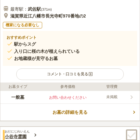
最寄駅：
武佐
駅
(
371m
)
滋賀県近江八幡市長光寺町970番地の2
檀家になる必要なし
おすすめポイント
駅からスグ
入り口に桜の木が植えられている
お地蔵様が見守るお墓
コメント・口コミを見る
お墓タイプ
参考価格
管理費
ライフドット編集部のコメント
お地蔵様が見守ってくださる近江八幡市の市営墓地です。 駐車
一般墓
未掲載
お問い合わせください
場を完備しており、名神高速道路「竜王インター」から車で約17
分の距離にあるので、車でお参りに行くこともできます。 宗教
お墓の詳細を見る
不問で受け入れを行っているので、ご自身の信仰を大切にしたい
コメントの続きを読む
方にもおすすめです。 周辺にはスーパーがあるので、お参りの
際にお買い物をすることもできます。
口コミ評価
おだにじれいえん
3.0
みんなの評価
口コミ
1
件
小谷寺霊園
霊園の近くにスーパーがあり、お墓参りの前に仏花や先行、ろう
50代
男性