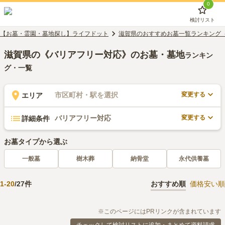
0
検討リスト
【お墓・霊園・墓地探し】ライフドット
滋賀県のおすすめお墓一覧ランキング
滋賀県の《バリアフリー対応》のお墓・墓地
ランキン
グ・一覧
変更する
市区町村・駅を選択
エリア
変更する
バリアフリー対応
詳細条件
お墓タイプから選ぶ
一般墓
樹木葬
納骨堂
永代供養墓
1
-
20
/
27
件
おすすめ順
価格安い順
※このページにはPRリンクが含まれています