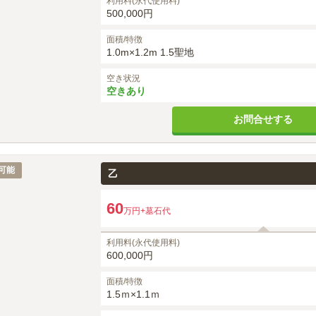
利用料(永代使用料)
500,000円
面積/特徴
1.0m×1.2m 1.5聖地
空き状況
空きあり
お問合せする
可能
乙
60
万円
+墓石代
利用料(永代使用料)
600,000円
面積/特徴
1.5ｍ×1.1ｍ