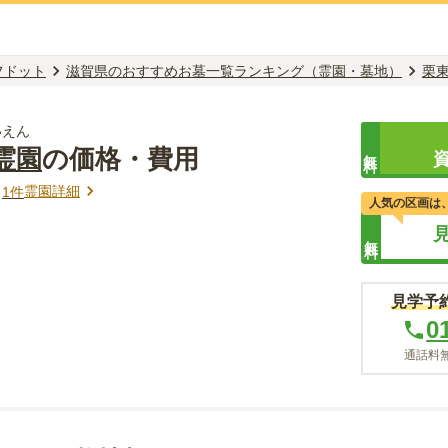
フドット
滋賀県のおすすめお墓一覧ランキング（霊園・墓地）
栗
いえん
霊園
の価格・費用
無料
霊園詳細
ミ
1
件
人気の区画は
無料
見学予
0
通話料無