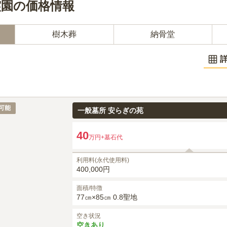
霊園の価格情報
樹木葬
納骨堂
可能
一般墓所 安らぎの苑
40
万円
+墓石代
利用料(永代使用料)
400,000円
面積/特徴
77㎝×85㎝ 0.8聖地
空き状況
空きあり