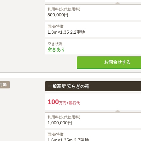
利用料(永代使用料)
800,000円
面積/特徴
1.3m×1.35 2.2聖地
空き状況
空きあり
お問合せする
可能
一般墓所 安らぎの苑
100
万円
+墓石代
利用料(永代使用料)
1,000,000円
面積/特徴
1.6m×1.35m 2.7聖地