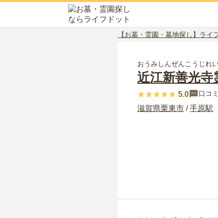
【お墓・霊園・墓地探し】ライ
おうみしんぜんこうじれ
近江新善光寺
口コ
5.0
滋賀県
栗東市
/
手原
駅