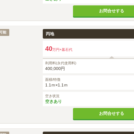
お問合せする
可能
丙地
40
万円
+墓石代
利用料(永代使用料)
400,000円
面積/特徴
1.1ｍ×1.1ｍ
空き状況
空きあり
お問合せする