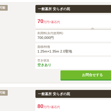
可能
一般墓所 安らぎの苑
70
万円
+墓石代
利用料(永代使用料)
700,000円
面積/特徴
1.25m×1.35m 2.0聖地
空き状況
空きあり
お問合せする
可能
一般墓所 安らぎの苑
80
万円
+墓石代