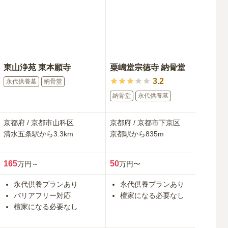
東山浄苑 東本願寺
粟嶋堂宗徳寺 納骨堂
3.2
永代供養墓
納骨堂
納骨堂
永代供養墓
一
京都府
/
京都市山科区
京都府
/
京都市下京区
京
清水五条
駅から
3.3km
京都
駅から
835m
北
165
50
30
万円～
万円〜
永代供養プランあり
永代供養プランあり
バリアフリー対応
檀家になる必要なし
檀家になる必要なし