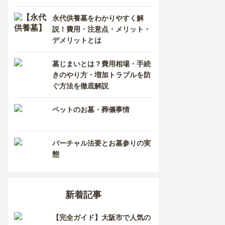
香川県
熊本県
永代供養墓をわかりやすく解
説！費用・注意点・メリット・
愛媛県
長崎県
デメリットとは
高知県
鹿児島県
墓じまいとは？費用相場・手続
きのやり方・増加トラブルを防
徳島県
ぐ方法を徹底解説
沖縄県
ペットのお墓・葬儀事情
バーチャル法要とお墓参りの実
態
新着記事
【完全ガイド】大阪市で人気の