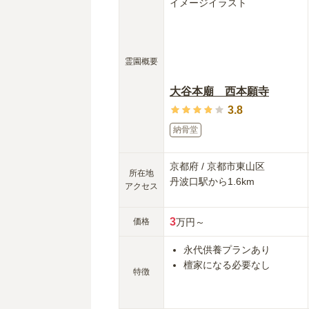
霊園概要
大谷本廟 西本願寺
3.8
納骨堂
京都府
/
京都市東山区
所在地
丹波口
駅から
1.6km
アクセス
3
価格
万円～
永代供養プランあり
檀家になる必要なし
特徴