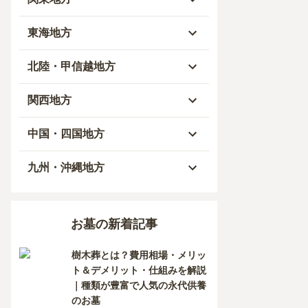
青森県
東京都
東海地方
秋田県
神奈川県
愛知県
北陸・甲信越地方
岩手県
埼玉県
岐阜県
富山県
関西地方
山形県
千葉県
静岡県
石川県
大阪府
中国・四国地方
宮城県
茨城県
三重県
福井県
兵庫県
岡山県
九州・沖縄地方
福島県
栃木県
山梨県
京都府
広島県
福岡県
お墓の新着記事
群馬県
新潟県
滋賀県
鳥取県
大分県
樹木葬とは？費用相場・メリッ
長野県
奈良県
島根県
宮崎県
ト＆デメリット・仕組みを解説
｜種類が豊富で人気の永代供養
和歌山県
山口県
佐賀県
のお墓