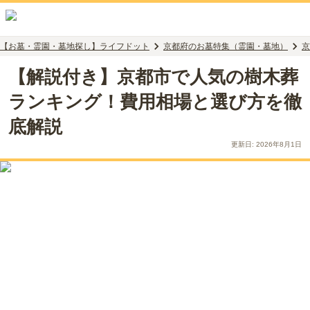
【お墓・霊園・墓地探し】ライフドット
京都府のお墓特集（霊園・墓地）
京
【解説付き】京都市で人気の樹木葬
ランキング！費用相場と選び方を徹
底解説
更新日:
2026年8月1日