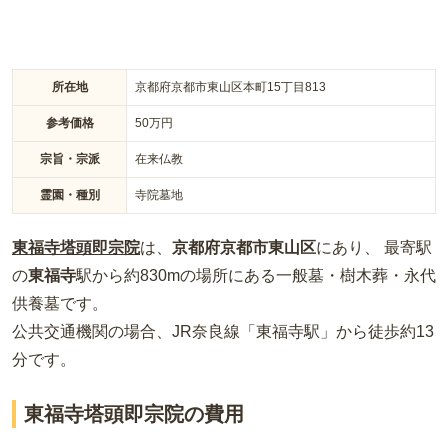
所在地
京都府京都市東山区本町15丁目813
参考価格
50
万円
宗旨・宗派
在来仏教
霊園・種別
寺院墓地
東福寺塔頭即宗院
は、
京都府
京都市東山区
にあり、 最寄駅
の
東福寺
駅から約
830m
の場所
にある
一般墓・樹木葬・永代
供養墓
です。
公共交通機関の場合
、JR奈良線「東福寺駅」から徒歩約13
分
です。
東福寺塔頭即宗院の費用