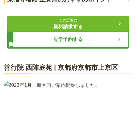
駅から徒歩でのお参りが可能
この霊園の
京都随一の紅葉の名所
資料請求する
歴史あるお寺で自然に還る
見学予約する
無料
ライフドット編集部
善行院 西陣庭苑
|
京都府
京都市上京区
東福寺 正覚庵は、京都の観光名所として知られる東福寺の中に
あります。一般の方は拝観ができない非公開のお寺ですが、お
墓参りであれば出入りが可能です。樹木葬までの道はお庭を眺
めながら向かうことができ、歴史あるお寺ならではの美しい景
観を堪能できます。永代供養付きの樹木葬ですので、お墓の維
持・管理の心配がありません。京都が好きな方におすすめのお
墓です。