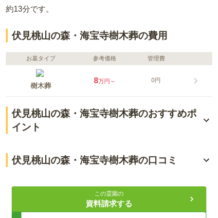
約13分
です。
伏見桃山の森・海宝寺樹木葬の費用
お墓タイプ
参考価格
管理費
8
0円
万円～
樹木葬
伏見桃山の森・海宝寺樹木葬のおすすめポ
イント
電車も車もアクセス良好
伏見桃山の森・海宝寺樹木葬の口コミ
偉人たちに愛された寺院で眠れる
4.5
総合評価
（
1
件）
永代供養付きの樹木葬
この霊園の
資料請求する
50代・女性