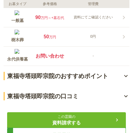
お墓タイプ
参考価格
管理費
90
資料にてご確認ください
万円～
+墓石代
一般墓
50
0円
万円
樹木葬
お問い合わせ
-
永代供養墓
東福寺塔頭即宗院のおすすめポイント
「鳥羽街道駅」から歩いて行ける
東福寺塔頭即宗院の口コミ
臥雲山即宗院のお墓
4.5
総合評価
（
2
件）
自然葬を行っている
この霊園の
資料請求する
20代・男性