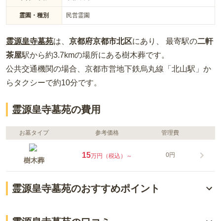
霊園・種別
民営霊園
霊源皇寺墓苑
は、
京都府
京都市北区
にあり、 最寄駅の
二軒
茶屋
駅から約
3.7km
の場所
にある
樹木葬
です。
公共交通機関の場合
、京都市営地下鉄烏丸線「北山駅」か
らタクシーで約10分
です。
霊源皇寺墓苑の費用
お墓タイプ
参考価格
管理費
15
0円
万円（税込）～
樹木葬
霊源皇寺墓苑のおすすめポイント
景観抜群！京都の豊かな自然