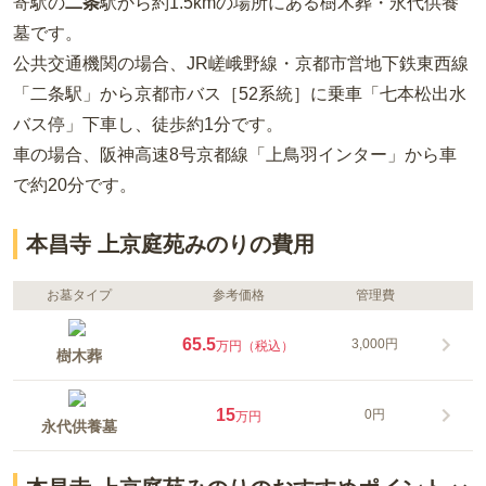
寄駅の
二条
駅から約
1.5km
の場所
にある
樹木葬・永代供養
墓
です。
公共交通機関の場合
、JR嵯峨野線・京都市営地下鉄東西線
「二条駅」から京都市バス［52系統］に乗車「七本松出水
バス停」下車し、徒歩約1分
です。
車の場合
、阪神高速8号京都線「上鳥羽インター」から車
で約20分
です。
本昌寺 上京庭苑みのりの費用
お墓タイプ
参考価格
管理費
65.5
3,000円
万円（税込）
樹木葬
15
0円
万円
永代供養墓