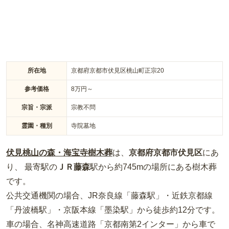
所在地
京都府京都市伏見区桃山町正宗20
参考価格
8
万円～
宗旨・宗派
宗教不問
霊園・種別
寺院墓地
伏見桃山の森・海宝寺樹木葬
は、
京都府
京都市伏見区
にあ
り、 最寄駅の
ＪＲ藤森
駅から約
745m
の場所
にある
樹木葬
です。
公共交通機関の場合
、JR奈良線「藤森駅」・近鉄京都線
「丹波橋駅」・京阪本線「墨染駅」から徒歩約12分
です。
車の場合
、名神高速道路「京都南第2インター」から車で