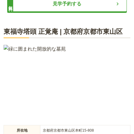
ライフドット編集部
見学予約する
無料
車で行くと周辺道路がやや狭いので注意が必要。ただ駐車場
は余裕があるので安心。お墓のすぐ横に停めれるため便利
海宝寺は260年以上の歴史があり、普茶料理の寺として知られ
口コミをすべて見る（
1
件）
東福寺塔頭 正覚庵
|
京都府
京都市東山区
ています。3路線3駅から徒歩圏内にあり、バス停も近く、大型
の駐車場が完備されているため、交通手段を選びません。樹木
葬は4タイプあり、大きくわけると合祀型、芝生型、プレート
型2種となり、それぞれ埋葬人数が異なります。他にはペット
のお墓もあり、愛するペットと同じ霊園内で眠ることができま
す。
所在地
京都府京都市東山区本町15-808