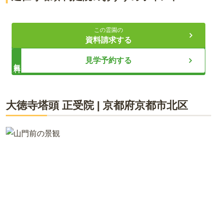
観光も楽しめる京都の町中
この霊園の
壮大な欅に見守られて眠る
資料請求する
由緒あるお寺による永代供養
見学予約する
無料
ライフドット編集部
大徳寺塔頭 正受院
|
京都府
京都市北区
京都の代表的な街のひとつ、祇園。その中心部にある京都最古
の禅寺が建仁寺です。建仁寺の塔頭である両足院に誕生した樹
木葬地は、シンボルツリーである一本の大きな欅（ケヤキ）に
見守られています。納骨場所は美しいタマリュウで覆われてお
り、遺骨は自然に還る方法で埋葬されます。周囲は青々とした
常緑樹に囲まれ、静かで趣深い雰囲気に包まれています。自然
志向の方、歴史あるお寺で眠りたい方におすすめです。