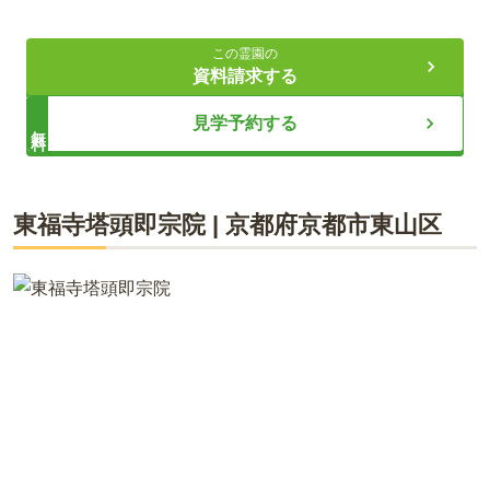
3.1
総合評価
（
2
件）
車・バス・自転車でも 八条通を直進する簡単アクセス
この霊園の
資料請求する
20代・男性
ライフドット編集部
見学予約する
無料
阪急京都線西京極駅から徒歩15分、京都市バス33洛西バスタ
ーミナル行きに乗り桂小橋で下車徒歩5分。バスの本数が多い
とは言えないため西京極駅からタクシーが最適
桂川沿いにある、静かな場所で川のせせらぎを聞きながら故人
東福寺塔頭即宗院
|
京都府
京都市東山区
とゆっくり対話することができます。宗教に縛りがないので、
口コミをすべて見る（
2
件）
どなたでも気軽に申し込むことができ、信仰を大切にしたい方
などにおすすめです。水汲み場も完備されているので、墓石の
掃除や献花の水替えなどに利用ができるので大変便利です。檀
家にならなくても利用することができるのも魅力的です。