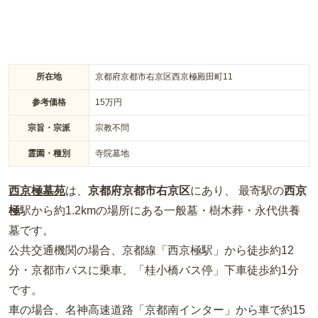
所在地
京都府京都市右京区西京極殿田町11
参考価格
15
万円
宗旨・宗派
宗教不問
霊園・種別
寺院墓地
西京極墓苑
は、
京都府
京都市右京区
にあり、 最寄駅の
西京
極
駅から約
1.2km
の場所
にある
一般墓・樹木葬・永代供養
墓
です。
公共交通機関の場合
、京都線「西京極駅」から徒歩約12
分・京都市バスに乗車、「桂小橋バス停」下車徒歩約1分
です。
車の場合
、名神高速道路「京都南インター」から車で約15