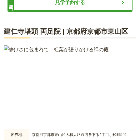
ライフドット編集部
見学予約する
無料
自宅から公共交通機関一本で行くのはできないため、まず京
都市営地下鉄東西線で「三条京阪駅」まで行き、徒歩約3分の
「京阪三条駅」に移動そこから霊園の最寄り駅の「京阪東福
寺駅」まで電車で約7分です最寄り駅からは徒歩5分前後と近
広大の敷地の中にあるお墓です。 高木に囲まれた緩やかな傾斜
建仁寺塔頭 両足院
|
京都府
京都市東山区
いので、車がなくてもアクセスしやすく助かります
地に位置しており、豊かな自然に抱かれた場所です。 暖かい陽
射しが墓域を明るく照らし、清らかな風を感じられます。 四季
を彩る草花を愛でることができる自然豊かな環境で、狸やイタ
口コミをすべて見る（
2
件）
チそしてムササビ等を見ることもできます。 一般墓だけではな
く樹木葬があり、花や自然を愛する人の終の棲家にピッタリで
す。
所在地
京都府京都市東山区大和大路通四条下る4丁目小松町591