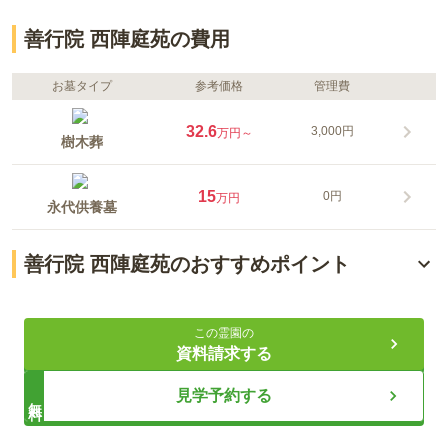
善行院 西陣庭苑の費用
お墓タイプ
参考価格
管理費
32.6
3,000円
万円～
樹木葬
15
0円
万円
永代供養墓
善行院 西陣庭苑のおすすめポイント
永代供養付き樹木葬でご遺族への負担を少なく
この霊園の
従来のお墓は物足りない方へ366日お花の溢れる庭苑
資料請求する
大事な家族の一員「ずっとペットのそばに」を叶えます
見学予約する
無料