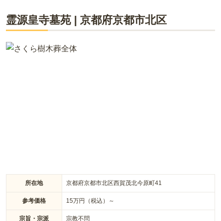
ライフドット編集部
霊源皇寺墓苑
|
京都府
京都市北区
NHK「あさイチ」、マツコデラックスさん司会の日本テレビ系
列番組「月曜から夜ふかし」など多くのメディアや雑誌で紹介
された、本格的な庭苑型樹木葬。 お参りしやすい街中にありな
がら、静かな環境にあるのも好評なポイント。 宗教・宗派問わ
ず（特定のご信仰をお持ちでない方も）ご利用いただけ、ペッ
トさんも同じ墓苑で眠れるなど、気軽さを感じていただけるお
墓です。 お申込み後、ご納骨までに2～3か月必要ですが、絆
区画・安区画は墓石にお好きなデザインを彫刻できます。
所在地
京都府京都市北区西賀茂北今原町41
参考価格
15
万円（税込）～
宗旨・宗派
宗教不問