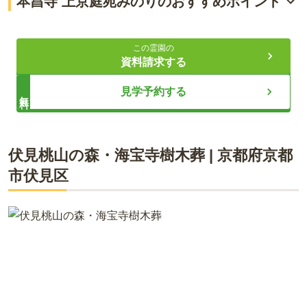
本昌寺 上京庭苑みのりのおすすめポイント
京都の街中・千本出水で花と緑に守られて眠るお墓
この霊園の
ペットも家族！という方にオススメ
資料請求する
境内に会葬ホールあり、葬儀の手配が心配な方も安心
見学予約する
無料
ライフドット編集部
伏見桃山の森・海宝寺樹木葬
|
京都府
京都
市伏見区
上京庭苑みのりは、上京区の静かな寺町にある樹木葬。日蓮宗
寺院「本昌寺」の境内にありますが、入檀不要で、宗教の制限
もありません。永代供養付きで、お墓を継ぐ必要がないことも
安心ポイントです。本昌寺には看板犬のゴン太さんがおり、お
参りに来られる方々を和ませてくれます。京都で樹木葬をお探
しの方には、是非一度ご覧いただきたいお墓です。 お申込み～
ご納骨までに約3か月必要ですが、墓石にお好きなデザインを
彫刻できます。