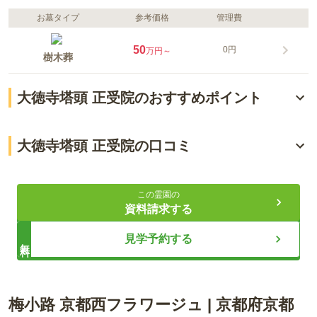
お墓タイプ
参考価格
管理費
50
0円
万円～
樹木葬
大徳寺塔頭 正受院のおすすめポイント
「北大路駅」から徒歩約15分
大徳寺塔頭 正受院の口コミ
大徳寺の山内塔頭である正受院のお墓
4.0
総合評価
（
1
件）
宗教不問でどなたでもご利用可能
この霊園の
資料請求する
30代・女性
ライフドット編集部
見学予約する
無料
自家用車で30分、大徳寺前の駐車場に停める。もしくは最寄
りの地下鉄北大路駅で下車後、京都市営バスにて10分、大徳
寺前駅で下車。北大路駅からは本数は比較的あるが、バス停
から上り坂が3分ほど続く。
大徳寺の山内塔頭として知られる正受院の樹木葬です。 宗旨宗
梅小路 京都西フラワージュ
|
京都府
京都
派を問わず申込みすることができ、檀家になる必要がないのも