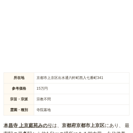
所在地
京都市上京区出水通六軒町西入七番町341
参考価格
15
万円
宗旨・宗派
宗教不問
霊園・種別
寺院墓地
本昌寺 上京庭苑みのり
は、
京都府
京都市上京区
にあり、 最