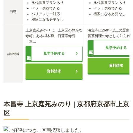
永代供養プランあり
永代供養プランあり
ペット供養できる
ペット供養できる
特徴
バリアフリー対応
檀家になる必要なし
檀家になる必要なし
上京庭苑みのりは、上京区の静かな
海宝寺は260年以上の歴史
寺町にある樹木葬。日蓮宗寺院
普茶料理の寺として知られ
「本
…
見学予約する
無料
見学予約する
詳細情報
無料
資料請求
資料請求
本昌寺 上京庭苑みのり
|
京都府
京都市上京
区