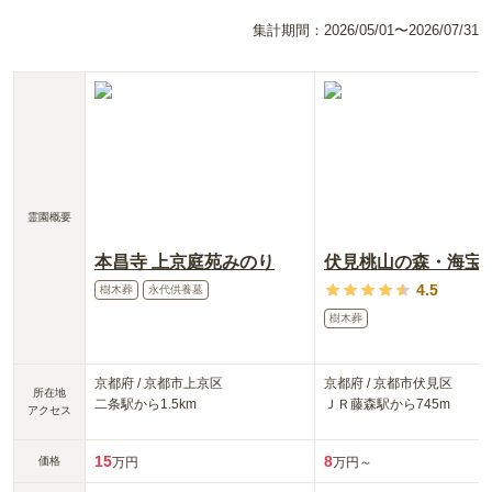
集計期間：
2026/05/01〜2026/07/31
霊園概要
本昌寺 上京庭苑みのり
4.5
樹木葬
永代供養墓
樹木葬
京都府
/
京都市上京区
京都府
/
京都市伏見区
所在地
二条
駅から
1.5km
ＪＲ藤森
駅から
745m
アクセス
15
8
価格
万円
万円～