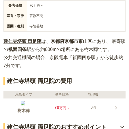
参考価格
70
万円～
宗旨・宗派
宗教不問
霊園・種別
寺院墓地
建仁寺塔頭 両足院
は、
京都府
京都市東山区
にあり、 最寄駅
の
祇園四条
駅から約
600m
の場所
にある
樹木葬
です。
公共交通機関の場合
、京阪電車「祇園四条駅」から徒歩約
7分
です。
建仁寺塔頭 両足院の費用
お墓タイプ
参考価格
管理費
70
0円
万円～
樹木葬
建仁寺塔頭 両足院のおすすめポイント