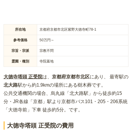
所在地
京都府京都市北区紫野大徳寺町78-1
参考価格
50
万円～
宗旨・宗派
宗教不問
霊園・種別
寺院墓地
大徳寺塔頭 正受院
は、
京都府
京都市北区
にあり、 最寄駅の
北大路
駅から約
1.9km
の場所
にある
樹木葬
です。
公共交通機関の場合
、烏丸線「北大路駅」から徒歩約15
分・JR各線「京都」駅より京都市バス101・205・206系統
「大徳寺前」下車 徒歩約5分。
です。
大徳寺塔頭 正受院の費用