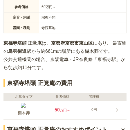
参考価格
50
万円～
宗旨・宗派
宗教不問
霊園・種別
寺院墓地
東福寺塔頭 正覚庵
は、
京都府
京都市東山区
にあり、 最寄駅
の
鳥羽街道
駅から約
661m
の場所
にある
樹木葬
です。
公共交通機関の場合
、京阪電車・JR奈良線「東福寺駅」か
ら徒歩約11分
です。
東福寺塔頭 正覚庵の費用
お墓タイプ
参考価格
管理費
50
0円
万円～
樹木葬
東福寺塔頭 正覚庵のおすすめポイント