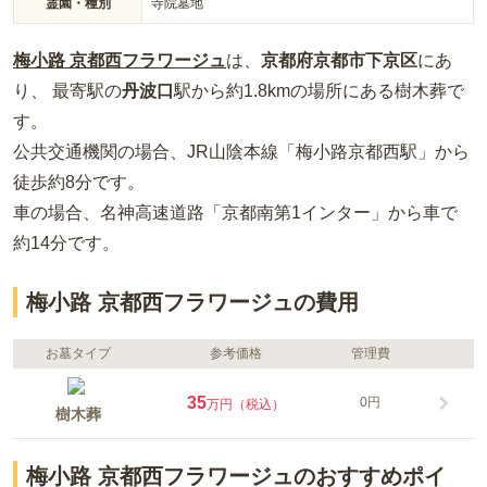
霊園・種別
寺院墓地
梅小路 京都西フラワージュ
は、
京都府
京都市下京区
にあ
り、 最寄駅の
丹波口
駅から約
1.8km
の場所
にある
樹木葬
で
す。
公共交通機関の場合
、JR山陰本線「梅小路京都西駅」から
徒歩約8分
です。
車の場合
、名神高速道路「京都南第1インター」から車で
約14分
です。
梅小路 京都西フラワージュの費用
お墓タイプ
参考価格
管理費
35
0円
万円（税込）
樹木葬
梅小路 京都西フラワージュのおすすめポイ