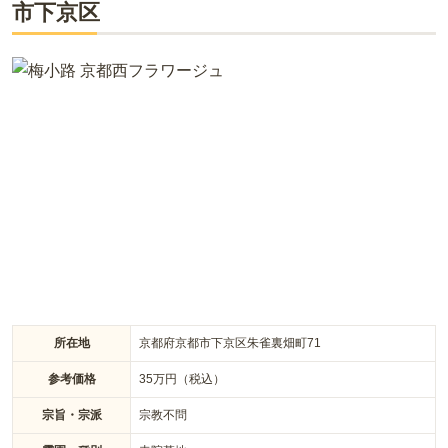
市下京区
嬉しいポイントです。 仏事は正受院の作法に則って執り行われ
口コミをすべて見る（
1
件）
ます。 墓域は歩きやすいようにフラットになっているので、安
心してお参りをすることができます。 拝観が非公開なので、ゆ
っくりと故人と向き合うことができる環境の良いお墓です。
所在地
京都府京都市下京区朱雀裏畑町71
参考価格
35
万円（税込）
宗旨・宗派
宗教不問