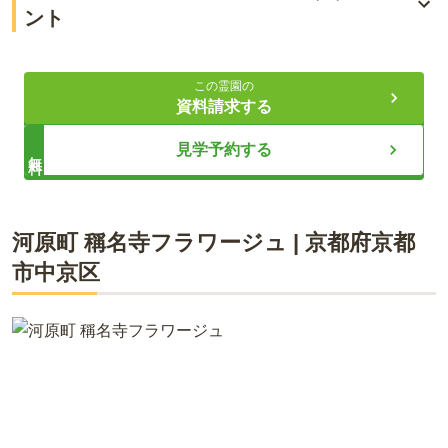
ント
家族への負担を徹底的に軽減 簡単・簡潔なシステム
この霊園の
追加費用の心配はほとんどナシ 明朗な料金設定
資料請求する
梅小路公園・京都博物館からすぐ近く
見学予約する
無料
ライフドット編集部
河原町 稱名寺フラワージュ
|
京都府
京都
市中京区
西岸寺境外墓地に、「梅小路 京都西フラワージュ」が誕生しま
した。最寄り駅から徒歩圏内、「七条千本バス停」からは徒歩
約2分で、多くの線が出入りする京都駅からバスが出ていま
す。フラワージュは名称の通り季節を通して花々に囲まれて眠
れる樹木葬です。永代供養付のため承継者・墓じまいが不要
で、年1回の合同供養法要があります。家族単位で個室が使用
できるため、ペット共葬が可能です。