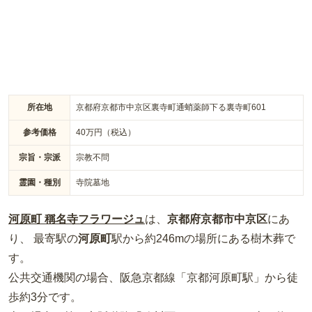
所在地
京都府京都市中京区裏寺町通蛸薬師下る裏寺町601
参考価格
40
万円（税込）
宗旨・宗派
宗教不問
霊園・種別
寺院墓地
河原町 稱名寺フラワージュ
は、
京都府
京都市中京区
にあ
り、 最寄駅の
河原町
駅から約
246m
の場所
にある
樹木葬
で
す。
公共交通機関の場合
、阪急京都線「京都河原町駅」から徒
歩約3分
です。