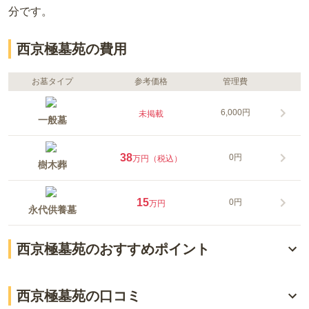
分
です。
西京極墓苑の費用
お墓タイプ
参考価格
管理費
6,000円
未掲載
一般墓
38
0円
万円（税込）
樹木葬
15
0円
万円
永代供養墓
西京極墓苑のおすすめポイント
家族への負担を徹底的に軽減 簡単・簡潔なシステム
西京極墓苑の口コミ
追加費用の心配はほとんどナシ 明朗な料金設定