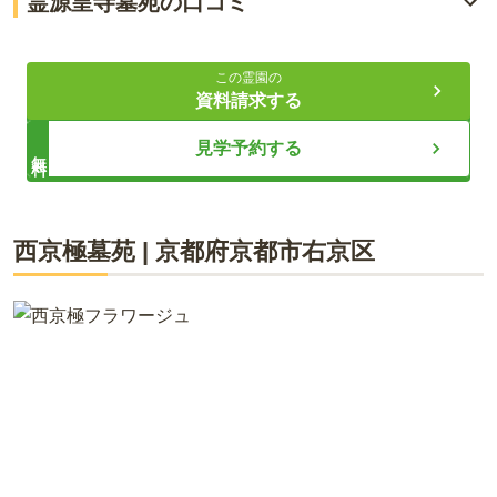
霊源皇寺墓苑の口コミ
選べる5つのスタイル
3.9
総合評価
（
6
件）
継承者不要で安心の永代供養
この霊園の
資料請求する
50代・男性
ライフドット編集部
見学予約する
無料
西賀茂行きの市バスに乗って、西賀茂停留所からだと、徒歩
約10分ぐらいで着く事が出来ると思います。僕は、車、又は
バイクで行きますので、出発から約10分とかなり近く、駐車
場も大きくはないですが今の所は何の問題もなく使用できる
霊源皇寺墓苑は、比叡山や京都五山送り火「大文字」を望む美
西京極墓苑
|
京都府
京都市右京区
ので助かって居ます
しい景観と、全タイプ永代供養付きの安心感が魅力の霊園で
す。樹木葬から一般墓まで5つのタイプをご用意し、おひとり
様からご家族までライフスタイルに合わせて選べます。お墓選
口コミをすべて見る（
6
件）
びで大切な雰囲気や眺望を、ぜひ現地で直接ご体感ください。
見学やご相談は随時受け付けておりますので、スタッフまでお
気軽にお問い合わせください。