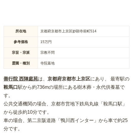
所在地
京都府京都市上京区妙顕寺前町514
参考価格
15
万円
宗旨・宗派
宗教不問
霊園・種別
寺院墓地
善行院 西陣庭苑
は、
京都府
京都市上京区
にあり、 最寄駅の
鞍馬口
駅から約
736m
の場所
にある
樹木葬・永代供養墓
で
す。
公共交通機関の場合
、京都市営地下鉄烏丸線「鞍馬口駅」
から徒歩約10分
です。
車の場合
、第二京阪道路「鴨川西インター」から車で約25
分
です。