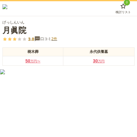
0
検討リスト
げっしんいん
月眞院
3.0
口コミ
2
件
樹木葬
永代供養墓
50
30
万円〜
万円