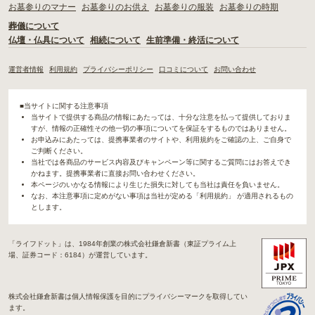
お墓参りのマナー
お墓参りのお供え
お墓参りの服装
お墓参りの時期
葬儀について
仏壇・仏具について
相続について
生前準備・終活について
運営者情報
利用規約
プライバシーポリシー
口コミについて
お問い合わせ
■当サイトに関する注意事項
当サイトで提供する商品の情報にあたっては、十分な注意を払って提供しておりま
すが、情報の正確性その他一切の事項についてを保証をするものではありません。
お申込みにあたっては、提携事業者のサイトや、利用規約をご確認の上、ご自身で
ご判断ください。
当社では各商品のサービス内容及びキャンペーン等に関するご質問にはお答えでき
かねます。提携事業者に直接お問い合わせください。
本ページのいかなる情報により生じた損失に対しても当社は責任を負いません。
なお、本注意事項に定めがない事項は当社が定める「利用規約」 が適用されるもの
とします。
「ライフドット」は、1984年創業の株式会社鎌倉新書（東証プライム上
場、証券コード：6184）が運営しています。
株式会社鎌倉新書は個人情報保護を目的にプライバシーマークを取得してい
ます。