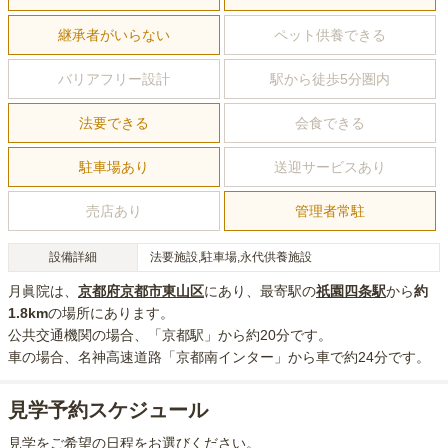
継承者がいらない
ペット供養できる
バリアフリー設計
駅から徒歩5分圏内
法要できる
会食できる
駐車場あり
送迎サービスあり
売店あり
管理者常駐
設備詳細
法要施設,駐車場,永代供養施設
月眞院
は、
京都府
京都市東山区
にあり
、最寄駅の
祇園四条
駅
から
約
1.8km
の場所にあり
ます。
公共交通機関の場合
、「京都駅」から約20分
です。
車の場合
、名神高速道路「京都南インター」から車で約24分
です。
見学予約スケジュール
見学をご希望の日程をお選びください。