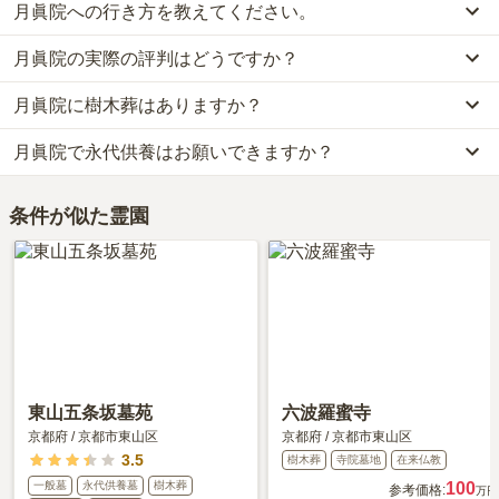
月眞院への行き方を教えてください。
月眞院では、樹木葬が約50万円から、永代供養墓が約30万円からお
求めいただけます。
月眞院の実際の評判はどうですか？
公共交通機関の場合、「京都駅」から約20分です。
なお、月眞院がある京都府の相場は、樹木葬が約90万円、永代供養
車の場合、名神高速道路「京都南インター」から車で約24分です。
墓が約62万円です。
月眞院に樹木葬はありますか？
当サイトに寄せられた総合評価は、3点です。
詳しいルートや地図は、本ページの「地図・交通アクセス」欄をご
お墓は、価格が高いものがよい、安いものが悪い、という訳ではあ
利用者様からは「お供えの花は事前にスーパーまたは生花店で購入
確認ください。
りません。大切なのは、ご家族が心から納得し、安心してお参りで
月眞院で永代供養はお願いできますか？
はい、月眞院には1種類の樹木葬がございます。
しておきます。たまに霊園に行く途中で購入する事もあります。」
きる場所を選ぶことです。
費用は、約50万円からとなっております。
といったお声をいただいております。
はい、月眞院は永代供養に対応しています。
月眞院がある京都府の樹木葬の相場価格は、約90万円です。
条件が似た霊園
費用は、約30万円からとなっております。
樹木葬
について詳しく知りたい方は『
樹木葬とは？費用相場・メリ
月眞院がある京都府の永代供養墓の相場価格は、約62万円です。
ット＆デメリット・仕組みを解説
』をご覧ください。
永代供養について詳しく知りたい方は『
永代供養墓をわかりやすく
解説！
』をご覧ください。
東山五条坂墓苑
六波羅蜜寺
京都府
/
京都市東山区
京都府
/
京都市東山区
3.5
樹木葬
寺院墓地
在来仏教
一般墓
永代供養墓
樹木葬
100
参考価格:
万円