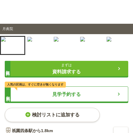
月眞院
まずは
無料
資料請求する
人気の区画は、すぐに空きが無くなります
見学予約する
無料
検討リストに追加する
祇園四条
駅から
1.8km