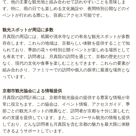
て、他の主要な観光地と組み合わせて訪れやすいことを意味しま
す。特に、雨の日でも楽しめる文化施設や、夜間特別公開などのイ
ベントが行われる際にも、容易にアクセス可能です。
観光スポットが周辺に多数
月真院の周辺には、祇園や清水寺などの有名な観光スポットが多数
存在します。これらの地域は、京都らしい体験を提供することで知
られており、季節の花々や特別公開イベントが楽しめる場所として
も有名です。訪問者は、月真院の訪問を通じて、京都の歴史だけで
なく、現代の文化や食事を楽しむこともできます。これらの要素が
組み合わさり、ファミリーでの訪問や個人の探求に最適な場所とな
っています。
京都市観光協会による情報提供
月真院の訪問計画には、京都市観光協会の提供する豊富な情報が非
常に役立ちます。この協会は、イベント情報、アクセスガイド、季
節ごとの観光スポットの推薦など、訪問者が京都を十分に楽しむた
めの支援を提供しています。また、ユニバーサル観光の情報も提供
しており、どんな訪問者も月真院を含む京都の魅力を最大限に体験
できるようサポートしています。