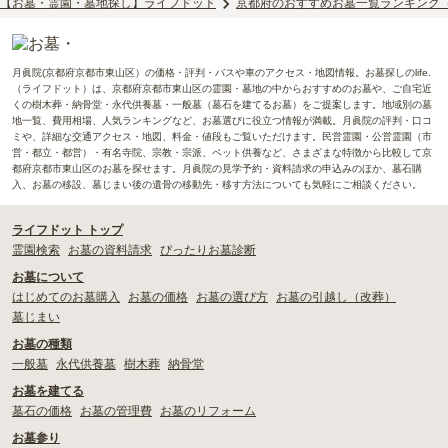
【お墓・霊園・墓地探し】ライフドット
京都府のおすすめお墓一覧ランキング
月眞院(京都府京都市東山区）の価格・評判・バスや車のアクセス・地図情報。お墓探しのlife.
（ライフドット）は、京都府京都市東山区の霊園・墓地の中からおすすめのお墓や、ご自宅近
くの樹木葬・納骨堂・永代供養墓・一般墓（墓石を建てるお墓）をご提案します。地域別の墓
地一覧、費用相場、人気ランキングなど、お墓選びに役立つ情報が満載。月眞院の評判・口コ
ミや、詳細な交通アクセス・地図、料金・値段もご覧いただけます。民営霊園・公営霊園（市
営・都立・都営）・有名寺院、宗教・宗派、ペット供養など、さまざまな特徴から比較して京
都府京都市東山区のお墓を探せます。月眞院の見学予約・資料請求の申込みのほか、墓石購
入、お墓の移設、墓じまい後の遺骨の移動先・移す方法についても気軽にご相談ください。
ライフドット トップ
霊園検索
お墓の資料請求
ぴったりお墓診断
お墓について
はじめてのお墓購入
お墓の価格
お墓の選び方
お墓の引越し（改葬）
墓じまい
お墓の種類
一般墓
永代供養墓
樹木葬
納骨堂
お墓を建てる
墓石の価格
お墓の管理費
お墓のリフォーム
お墓参り