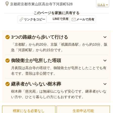
京都府京都市東山区高台寺下河原町528
行き方
このページを家族に共有する
LINEで共有
リンクをコピー
メールで共有
3つの路線から歩いて行ける
「京都駅」から約20分、京阪「祇園四条駅」から約10分、阪
急「河原町駅」から約15分です。
御陵衛士が屯所した塔頭
月眞院は高台寺の塔頭で、御陵衛士が屯所としたことでも有
名です。普段は非公開です。
継承者がいらない樹木葬
樹木葬「慈光苑」は無縁仏にならず安心です。継承者がいな
い方や、ひとり暮らしの方にもおすすめです。
檀家になる必要なし
生前申込可能