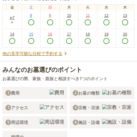
金
土
日
月
火
水
木
8
9
10
11
12
13
7
8
/
×
14
15
16
17
18
19
20
他の見学可能な日程で予約する
みんなのお墓選びのポイント
お墓選びの際、家族・親族と相談すべき7つのポイント
費用
お墓の種類
1
2
アクセス
宗教・宗派
3
4
周辺環境
施設・設備
5
6