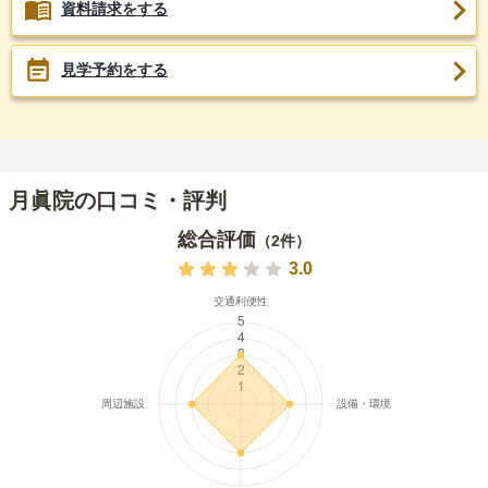
資料請求をする
見学予約をする
月眞院の口コミ・評判
総合評価
（
2
件）
3.0