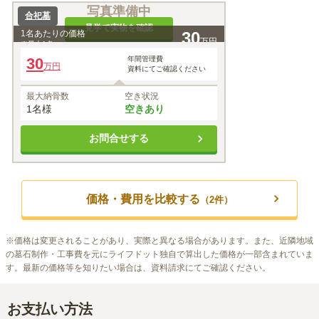
写真準備中
合祀墓
見学で実物を確認
1名あたりの価格
30
万円
※最大
1
名
30
年間管理費
万円
資料にてご確認ください
最大納骨数
空き状況
1名様
空きあり
お問合せする
価格・費用を比較する
（
2
件）
※
価格は変更されることがあり、実際と異なる場合があります。また、近隣地域
の墓石制作・工事費を元にライフドット独自で算出した価格が一部含まれていま
す。最新の価格等を知りたい場合は、資料請求にてご確認ください。
お支払い方法