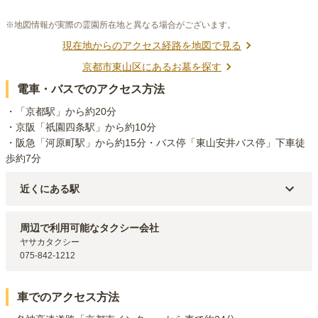
※地図情報が実際の霊園所在地と異なる場合がございます。
現在地からのアクセス経路を地図で見る
京都市東山区
にあるお墓を探す
電車・バスでのアクセス方法
・「京都駅」から約20分

・京阪「祇園四条駅」から約10分

・阪急「河原町駅」から約15分・バス停「東山安井バス停」下車徒
歩約7分
近くにある駅
京阪本線
祇園四条
駅（
1.8km
）
阪急京都本線
河原町
駅（
2km
）
周辺で利用可能なタクシー会社
京都市営地下鉄東西線
東山
駅（
2.2km
）
ヤサカタクシー

京都市営地下鉄東西線
三条京阪
駅（
2.4km
）
075-842-1212
車でのアクセス方法