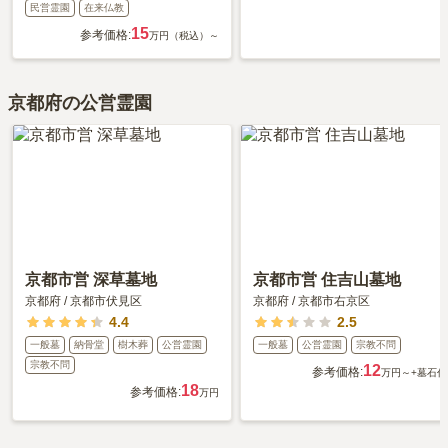
民営霊園
在来仏教
15
参考価格:
万円（税込）～
京都府の公営霊園
京都市営 深草墓地
京都市営 住吉山墓地
京都府
/
京都市伏見区
京都府
/
京都市右京区
4.4
2.5
一般墓
納骨堂
樹木葬
公営霊園
一般墓
公営霊園
宗教不問
宗教不問
12
参考価格:
万円～
+墓石代
18
参考価格:
万円