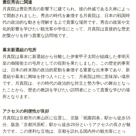
豊臣秀吉に関連
月真院は豊臣秀吉の影響下に建てられ、彼の外戚である久林によっ
て開創されました。秀吉の時代を象徴する月眞院は、日本の戦国時
代の政治的な動きを理解する上で貴重な場所です。秀吉の政策や文
化的影響を学びたい観光客や学生にとって、月真院は直接的な歴史
的繋がりを持つ貴重な訪問地です。
幕末新選組の屯所
月真院は幕末に新選組から分離した伊東甲子太郎が組織した孝明天
皇の御陵衛士の屯所としての役割を果たしました。この歴史的事実
は、日本の終末期の政治的変動を象徴する重要な出来事であり、新
選組や幕末に興味を持つ人々にとって、月眞院は特に意味深い場所
です。月真院は、その時代の政治的な対立と勢力争いの舞台となっ
たことから、歴史の教訓を学びたい訪問者にとって貴重な学びの場
所となります。
アクセスの利便性が良好
月真院は京都市の東山区に位置し、京阪「祇園四条」駅から徒歩15
分、阪急「京都河原町」駅から徒歩20分というアクセスの良さが魅
力です。この便利な立地は、京都を訪れる国内外の観光客にとっ