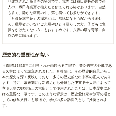
り建立された高台寺の塔頭です。境内には織田信長の弟で茶
人の、織田有楽斎が植えたと伝えられる椿があります。自然
も多く、静かな環境の中、落ち着いてお参りができます。
「月眞院慈光苑」の樹木葬は、無縁になる心配がありませ
ん。継承者がいないご夫婦やひとり暮らしの方、子どもに負
担をかけたくない方にもおすすめです。八坂の塔を背景に自
然の中に眠れます。
歴史的な重要性が高い
月真院は1616年に創設された由緒ある寺院で、豊臣秀吉の外戚であ
る久林によって設立されました。月眞院は、その歴史的背景から日
本の歴史を深く反映しており、多くの歴史的な出来事の証人であり
ます。特に、幕末期には新選組から分離した伊東甲子太郎によって
孝明天皇の御陵衛士の屯所として使用されたことは、日本歴史にお
ける重要な一幕です。このような背景は、歴史愛好家や教育の場と
しての修学旅行にも最適で、学びの多い訪問先として推奨されま
す。