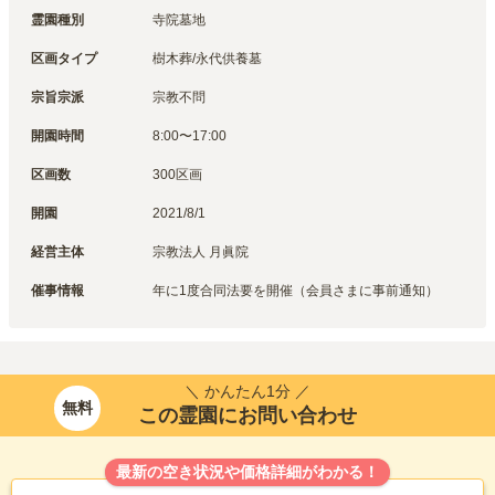
霊園種別
寺院墓地
区画タイプ
樹木葬/永代供養墓
宗旨宗派
宗教不問
開園時間
8:00〜17:00
区画数
300区画
開園
2021/8/1
経営主体
宗教法人 月眞院
催事情報
年に1度合同法要を開催（会員さまに事前通知）
＼ かんたん1分 ／
無料
この霊園にお問い合わせ
最新の空き状況や価格詳細がわかる！