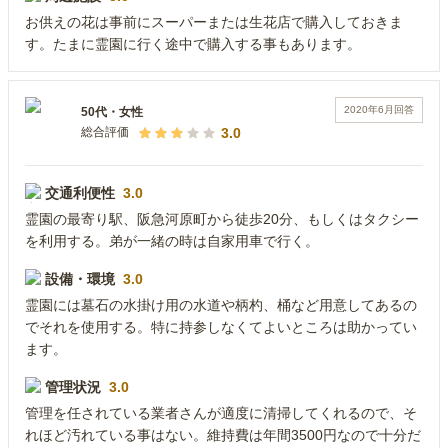
お供えの花は事前にスーパーまたは生花店で購入しておきま
す。たまに霊園に行く途中で購入する事もあります。
2020年6月
回答
50代
・
女性
3.0
総合評価
交通利便性
3.0
霊園の最寄り駅、阪急河原町から徒歩20分、もしくはタクシー
を利用する。弟が一緒の時は自家用車で行く。
設備・環境
3.0
霊園には墓石の水掛け用の水道や柄杓、桶など用意してあるの
でそれを使用する。特に持参しなくてよいところは助かってい
ます。
管理状況
3.0
管理を任されている業者さんが適度に清掃してくれるので、そ
れほど汚れている事はない。維持費は年間3500円なので十分だ