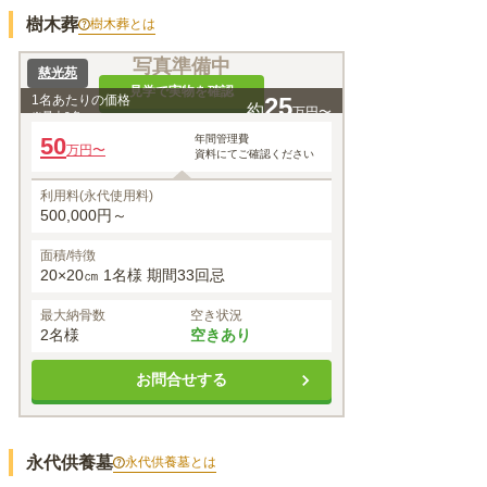
樹木葬
樹木葬
とは
写真準備中
慈光苑
見学で実物を確認
1名あたりの価格
25
約
万円〜
※最大
2
名
50
年間管理費
万円〜
資料にてご確認ください
利用料(永代使用料)
500,000円～
面積/特徴
20×20㎝ 1名様 期間33回忌
最大納骨数
空き状況
2名様
空きあり
お問合せする
永代供養墓
永代供養墓
とは