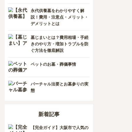
香川県
熊本県
永代供養墓をわかりやすく解
説！費用・注意点・メリット・
愛媛県
長崎県
デメリットとは
高知県
鹿児島県
墓じまいとは？費用相場・手続
きのやり方・増加トラブルを防
徳島県
ぐ方法を徹底解説
沖縄県
ペットのお墓・葬儀事情
バーチャル法要とお墓参りの実
態
新着記事
【完全ガイド】大阪市で人気の