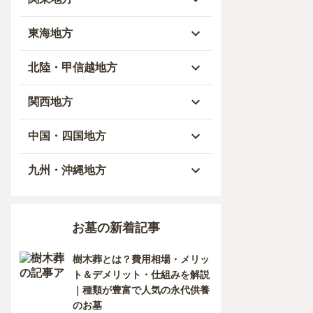
青森県
東京都
東海地方
秋田県
神奈川県
愛知県
北陸・甲信越地方
岩手県
埼玉県
岐阜県
富山県
関西地方
山形県
千葉県
静岡県
石川県
大阪府
中国・四国地方
宮城県
茨城県
三重県
福井県
兵庫県
岡山県
九州・沖縄地方
福島県
栃木県
山梨県
京都府
広島県
福岡県
お墓の新着記事
群馬県
新潟県
滋賀県
鳥取県
大分県
樹木葬とは？費用相場・メリッ
長野県
奈良県
島根県
宮崎県
ト＆デメリット・仕組みを解説
｜種類が豊富で人気の永代供養
和歌山県
山口県
佐賀県
のお墓