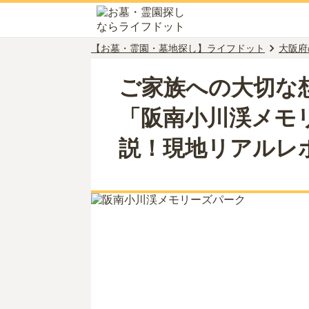
【お墓・霊園・墓地探し】ライフドット
大阪府
ご家族への大切な
「阪南小川渓メモ
説！現地リアルレ