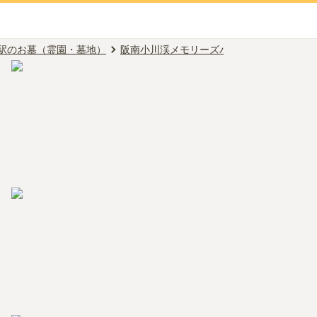
駅のお墓（霊園・墓地）
阪南小川渓メモリーズパーク
ご家族への