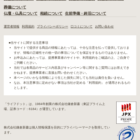
葬儀について
仏壇・仏具について
相続について
生前準備・終活について
運営者情報
利用規約
プライバシーポリシー
口コミについて
お問い合わせ
■当サイトに関する注意事項
当サイトで提供する商品の情報にあたっては、十分な注意を払って提供しておりま
すが、情報の正確性その他一切の事項についてを保証をするものではありません。
お申込みにあたっては、提携事業者のサイトや、利用規約をご確認の上、ご自身で
ご判断ください。
当社では各商品のサービス内容及びキャンペーン等に関するご質問にはお答えでき
かねます。提携事業者に直接お問い合わせください。
本ページのいかなる情報により生じた損失に対しても当社は責任を負いません。
なお、本注意事項に定めがない事項は当社が定める「利用規約」 が適用されるもの
とします。
「ライフドット」は、1984年創業の株式会社鎌倉新書（東証プライム上
場、証券コード：6184）が運営しています。
株式会社鎌倉新書は個人情報保護を目的にプライバシーマークを取得してい
ます。