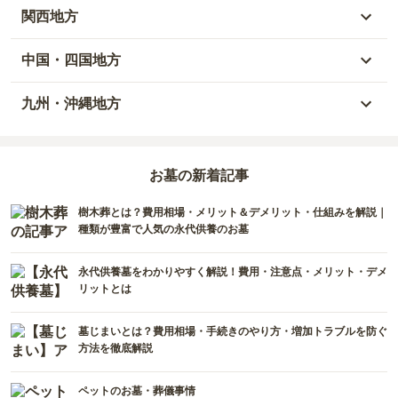
岩手県
埼玉県
岐阜県
富山県
関西地方
山形県
千葉県
静岡県
石川県
大阪府
中国・四国地方
宮城県
茨城県
三重県
福井県
兵庫県
岡山県
九州・沖縄地方
福島県
栃木県
山梨県
京都府
広島県
福岡県
群馬県
新潟県
お墓の新着記事
滋賀県
鳥取県
大分県
樹木葬とは？費用相場・メリット＆デメリット・仕組みを解説｜
長野県
奈良県
島根県
宮崎県
種類が豊富で人気の永代供養のお墓
和歌山県
山口県
佐賀県
永代供養墓をわかりやすく解説！費用・注意点・メリット・デメ
リットとは
香川県
熊本県
墓じまいとは？費用相場・手続きのやり方・増加トラブルを防ぐ
愛媛県
長崎県
方法を徹底解説
高知県
鹿児島県
ペットのお墓・葬儀事情