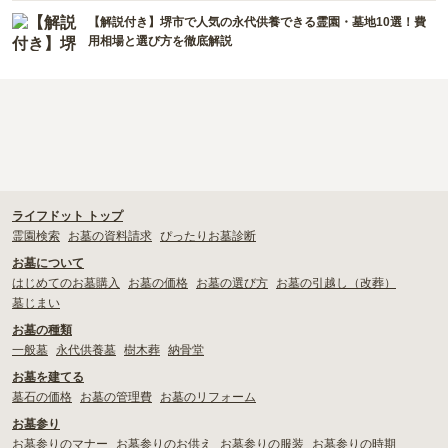
【解説付き】堺市で人気の永代供養できる霊園・墓地10選！費
用相場と選び方を徹底解説
ライフドット トップ
霊園検索
お墓の資料請求
ぴったりお墓診断
お墓について
はじめてのお墓購入
お墓の価格
お墓の選び方
お墓の引越し（改葬）
墓じまい
お墓の種類
一般墓
永代供養墓
樹木葬
納骨堂
お墓を建てる
墓石の価格
お墓の管理費
お墓のリフォーム
お墓参り
お墓参りのマナー
お墓参りのお供え
お墓参りの服装
お墓参りの時期