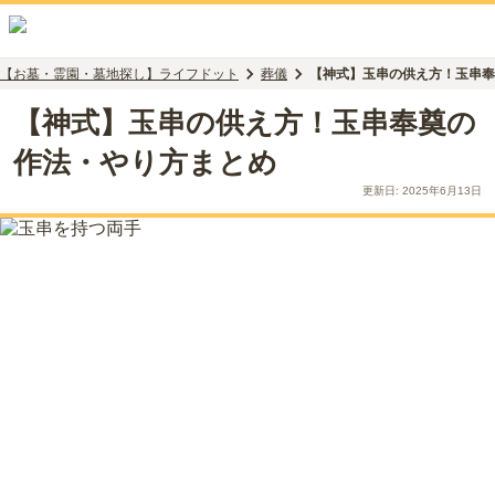
【お墓・霊園・墓地探し】ライフドット
葬儀
【神式】玉串の供え方！玉串奉
【神式】玉串の供え方！玉串奉奠の
作法・やり方まとめ
更新日:
2025年6月13日