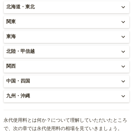
北海道・東北
北海道
関東
青森
東京
東海
秋田
神奈川
愛知
北陸・甲信越
岩手
埼玉
岐阜
富山
関西
山形
千葉
静岡
石川
大阪
中国・四国
宮城
茨城
三重
福井
兵庫
岡山
九州・沖縄
福島
栃木
山梨
京都
広島
福岡
群馬
新潟
滋賀
永代使用料とは何か？について理解していただいたところ
鳥取
大分
で、次の章では永代使用料の相場を見ていきましょう。
長野
奈良