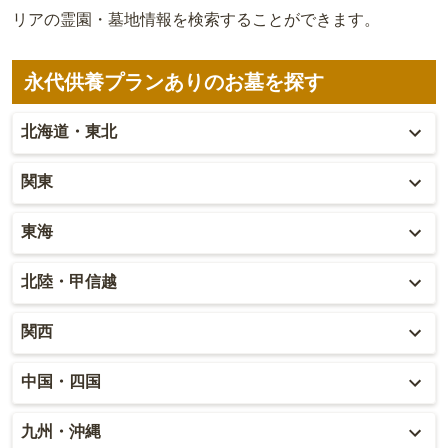
リアの霊園・墓地情報を検索することができます。
永代供養プランありのお墓を探す
北海道・東北
北海道
関東
青森
東京
東海
秋田
神奈川
愛知
北陸・甲信越
岩手
埼玉
岐阜
富山
関西
山形
千葉
静岡
石川
大阪
中国・四国
宮城
茨城
三重
福井
兵庫
岡山
九州・沖縄
福島