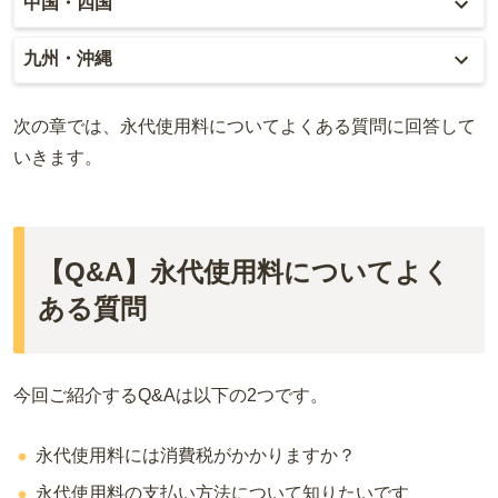
中国・四国
宮城
茨城
三重
福井
兵庫
岡山
九州・沖縄
福島
栃木
山梨
京都
広島
福岡
次の章では、永代使用料についてよくある質問に回答して
群馬
新潟
滋賀
鳥取
大分
いきます。
長野
奈良
島根
宮崎
和歌山
山口
佐賀
【Q&A】永代使用料についてよく
香川
ある質問
熊本
愛媛
長崎
今回ご紹介するQ&Aは以下の2つです。
高知
鹿児島
徳島
永代使用料には消費税がかかりますか？
沖縄
永代使用料の支払い方法について知りたいです