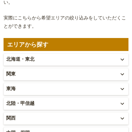
い。
実際にこちらから希望エリアの絞り込みをしていただくこ
とができます。
エリアから探す
北海道・東北
北海道
関東
青森
東京
東海
秋田
神奈川
愛知
北陸・甲信越
岩手
埼玉
岐阜
富山
関西
山形
千葉
静岡
石川
大阪