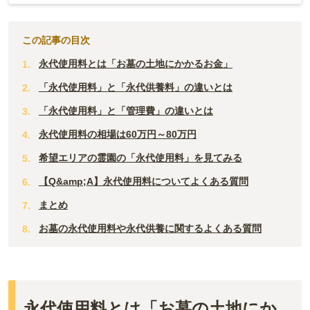
栃木
山梨
京都
広島
福岡
群馬
新潟
この記事の目次
滋賀
鳥取
大分
永代使用料とは「お墓の土地にかかるお金」
長野
奈良
島根
宮崎
「永代使用料」と「永代供養料」の違いとは
和歌山
山口
「永代使用料」と「管理費」の違いとは
佐賀
永代使用料の相場は60万円～80万円
香川
熊本
希望エリアの霊園の「永代使用料」を見てみる
愛媛
長崎
【Q&amp;A】永代使用料についてよくある質問
高知
まとめ
鹿児島
お墓の永代使用料や永代供養に関するよくある質問
徳島
沖縄
永代使用料とは「お墓の土地にか