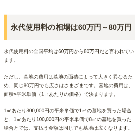
島根
宮崎
和歌山
山口
佐賀
永代使用料の相場は60万円～80万円
香川
熊本
愛媛
長崎
永代使用料の全国平均は60万円から80万円だと言われてい
高知
鹿児島
ます。
徳島
沖縄
ただし、墓地の費用は墓地の面積によって大きく異なるた
め、同じ80万円でも広さはさまざまです。墓地の費用は、
面積×平米単価（1㎡あたりの価格）で決まります。
1㎡あたり800,000円の平米単価で1㎡の墓地を買った場合
と、1㎡あたり100,000円の平米単価で8㎡の墓地を買った
場合とでは、支払う金額は同じでも墓地は広くなります。