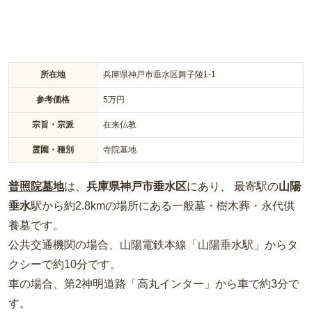
所在地
兵庫県神戸市垂水区舞子陵1-1
参考価格
5
万円
宗旨・宗派
在来仏教
霊園・種別
寺院墓地
普照院墓地
は、
兵庫県
神戸市垂水区
にあり、 最寄駅の
山陽
垂水
駅から約
2.8km
の場所
にある
一般墓・樹木葬・永代供
養墓
です。
公共交通機関の場合
、山陽電鉄本線「山陽垂水駅」からタ
クシーで約10分
です。
車の場合
、第2神明道路「高丸インター」から車で約3分
で
す。