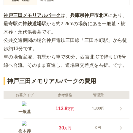
神戸三田メモリアルパーク
は、
兵庫県
神戸市北区
にあり、
最寄駅の
神鉄道場
駅から約
2.2km
の場所
にある
一般墓・樹
木葬・永代供養墓
です。
公共交通機関の場合
神戸電鉄三田線「三田本町駅」から徒
歩約13分
です。
車の場合
宝塚、有馬から車で30分、西宮北ICで降り176号
線へ合流。そのまま直進し、道場東交差点を右折。
です。
神戸三田メモリアルパークの費用
お墓タイプ
参考価格
管理費
113.8
4,800円
万円
一般墓
30
0円
万円
樹木葬