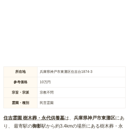
所在地
兵庫県神戸市東灘区住吉台1874-3
参考価格
10
万円
宗旨・宗派
宗教不問
霊園・種別
民営霊園
住吉霊園 樹木葬・永代供養墓
は、
兵庫県
神戸市東灘区
にあ
り、 最寄駅の
御影
駅から約
3.4km
の場所
にある
樹木葬・永