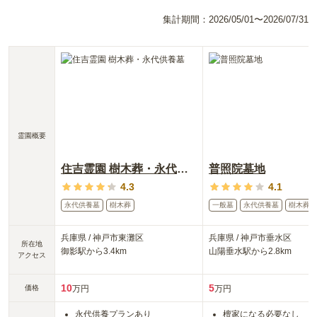
集計期間：
2026/05/01〜2026/07/31
霊園概要
住吉霊園 樹木葬・永代供養墓
普照院墓地
4.3
4.1
永代供養墓
樹木葬
一般墓
永代供養墓
樹木葬
兵庫県
/
神戸市東灘区
兵庫県
/
神戸市垂水区
所在地
御影
駅から
3.4km
山陽垂水
駅から
2.8km
アクセス
10
5
価格
万円
万円
永代供養プランあり
檀家になる必要なし