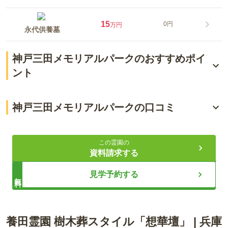
15
0円
万円
永代供養墓
神戸三田メモリアルパークのおすすめポイ
ント
六甲山の見晴らしの良い立地
神戸三田メモリアルパークの口コミ
訪れる人への配慮が手厚い
3.8
総合評価
（
6
件）
宗教不問でどなたでも利用が可能
この霊園の
資料請求する
60代・男性
ライフドット編集部
見学予約する
無料
自宅からマイカーで３５分、高速道路は使わず、一般道で行
ってます。ＪＲ道場駅からタクシーで行けますが、行ったこ
とはありません。
春夏秋冬四季折々の様々な風景を味わうことが出来る霊園にな
養田霊園 樹木葬スタイル「想華壇」
|
兵庫
っており、六甲山や有馬富士などを望むことが出来ます。園内
口コミをすべて見る（
6
件）