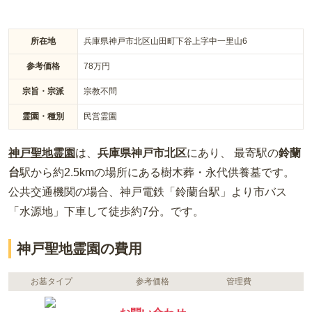
所在地
兵庫県神戸市北区山田町下谷上字中一里山6
参考価格
78
万円
宗旨・宗派
宗教不問
霊園・種別
民営霊園
神戸聖地霊園
は、
兵庫県
神戸市北区
にあり、 最寄駅の
鈴蘭
台
駅から約
2.5km
の場所
にある
樹木葬・永代供養墓
です。
公共交通機関の場合
、神戸電鉄「鈴蘭台駅」より市バス
「水源地」下車して徒歩約7分。
です。
神戸聖地霊園の費用
お墓タイプ
参考価格
管理費