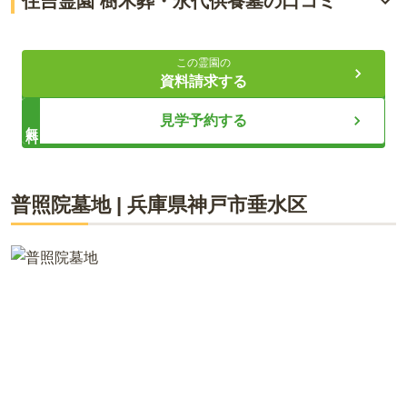
住吉霊園 樹木葬・永代供養墓の口コミ
ガーデンタイプの樹木葬
4.3
総合評価
（
3
件）
安心のバリアフリー設計
この霊園の
資料請求する
30代・男性
ライフドット編集部
見学予約する
無料
JRの駅からバスが出ていて、霊園の近くまで行ける。また、
霊園内も定期的に巡回のバスが通っているので移動にはそこ
まで困らないと思う。ただし、駅からのバスと霊園内のバス
のどちらも本数が多い訳ではないので、事前に時間を調べる
表六甲のふもと、大阪湾を一望する絶好のロケーションに位置
普照院墓地
|
兵庫県
神戸市垂水区
などして動かないと長時間待つもしくは長距離を歩かなけれ
する住吉霊園は、市街地からも近く、阪神間で人気の高い公園
ばならない可能性があるのて注意が必要。
墓地です。自然と調和した素晴らしい展望が、訪れる方々の心
を癒します。 今までご好評いただいている一般墓に加え、個別
型の永代供養であるガーデン葬「うらら」が新たにオープンい
口コミをすべて見る（
3
件）
たしました。お墓の近くまで車で移動でき、段差の少ないバリ
アフリー設計のため、ご年配の方からお子様まで安心してお参
りいただけます。 また、園内には休憩所や花屋、管理事務所な
どの施設も充実しており、お参りの時間を快適にお過ごしいた
だけます。周辺には史跡や文化施設も多く、お墓参りと合わせ
てお楽しみいただけます。