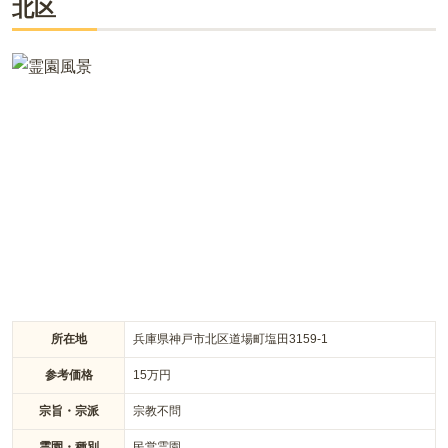
北区
囲気。全区画が「永代供養付墓所」であり、南向きであること
からも陽当たりも良好な霊園です。管理休憩棟では専門のスタ
ッフが常駐、枯花の回収もされており、園内を綺麗に保ってく
れています。供花、線香、ロウソクの販売や車いすの貸出もあ
るので、お参りもしやすい霊園です。
所在地
兵庫県神戸市北区道場町塩田3159-1
参考価格
15
万円
宗旨・宗派
宗教不問
霊園・種別
民営霊園