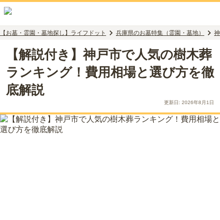
【お墓・霊園・墓地探し】ライフドット
兵庫県のお墓特集（霊園・墓地）
神
【解説付き】神戸市で人気の樹木葬
ランキング！費用相場と選び方を徹
底解説
更新日:
2026年8月1日