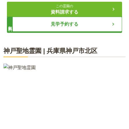
さまざまなお墓タイプから選べる
この霊園の
資料請求する
30代・男性
ライフドット編集部
見学予約する
無料
高丸インターチェンジから車で約5分くらいの場所でした。駐
車場もあるみたいでしたが、墓地が広かったので路肩に車を
停めてお参りする方が多かったと思います。
普照院は兵庫県神戸市兵庫区にある時宗の寺院ですが、墓地は
神戸聖地霊園
|
兵庫県
神戸市北区
神戸市営垂水墓園内（神戸市垂水区）にあります。広大な舞子
口コミをすべて見る（
2
件）
墓園は道が広く、駐車場は複数設けられているためお墓の近く
まで車で移動できます。普照院は一般墓、樹木葬、永代供養墓
とさまざまなお墓を有しており、樹木葬「沙羅双樹」は令和5
年に誕生しました。シンボルモチーフには、どこから見ても円
形である「真珠」を模した石が設置されています。