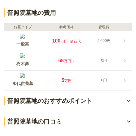
普照院墓地の費用
お墓タイプ
参考価格
管理費
100
5,000円
万円
+墓石代
一般墓
68
0円
万円～
樹木葬
5
0円
万円
永代供養墓
普照院墓地のおすすめポイント
舞子墓園初の永代供養墓庭園葬
普照院墓地の口コミ
歴史ある普照院が管理・運営
4.1
総合評価
（
2
件）