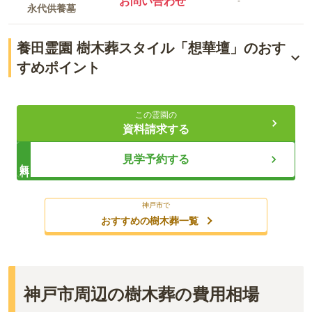
お問い合わせ
-
永代供養墓
養田霊園 樹木葬スタイル「想華壇」のおす
すめポイント
ペットも入れるお墓
この霊園の
最寄り駅から車で約5分の立地
資料請求する
個別区画の永代使用もご用意
見学予約する
無料
ライフドット編集部
神戸市で
おすすめの樹木葬一覧
神戸市西区の養田霊園内に、樹木葬スタイルの「想華壇」が誕
生しました。後継者のいない方や家族に負担をかけたくない方
に最適な選択肢です。神戸市営地下鉄「西神中央駅」から車で
神戸市周辺の樹木葬の費用相場
約5分の好立地で、市外在住の方も申し込み可能です。個別区