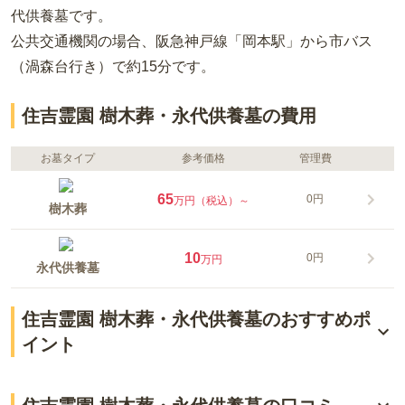
代供養墓
です。
公共交通機関の場合
、阪急神戸線「岡本駅」から市バス
（渦森台行き）で約15分
です。
住吉霊園 樹木葬・永代供養墓の費用
お墓タイプ
参考価格
管理費
65
0円
万円（税込）～
樹木葬
10
0円
万円
永代供養墓
住吉霊園 樹木葬・永代供養墓のおすすめポ
イント
絶好のロケーションとアクセス