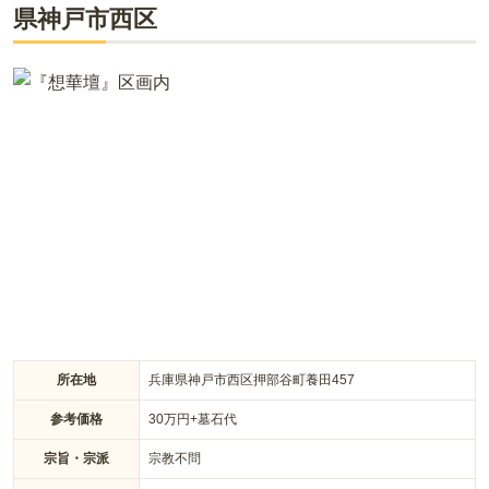
県
もバリアフリー設計になっており、充実しています。
神戸市西区
所在地
兵庫県神戸市西区押部谷町養田457
参考価格
30
万円
+墓石代
宗旨・宗派
宗教不問