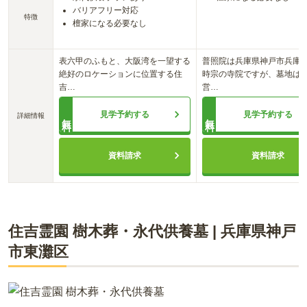
バリアフリー対応
特徴
檀家になる必要なし
表六甲のふもと、大阪湾を一望する
普照院は兵庫県神戸市兵庫
絶好のロケーションに位置する住
時宗の寺院ですが、墓地は
吉
…
営
…
見学予約する
見学予約する
詳細情報
無料
無料
資料請求
資料請求
住吉霊園 樹木葬・永代供養墓
|
兵庫県
神戸
市東灘区