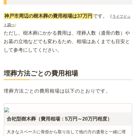
画の永代使用料は1霊位38万円〜、年間管理費は不要です。墓
碑となるメモリアルストーンは26.4万円（税込）からで、ペッ
神戸市周辺の樹木葬の費用相場は37万円
です。（
トも一緒に納骨できます。
ライフドッ
ト調べ
）
ただし、樹木葬にかかる費用は、埋葬人数（遺骨の数）や
お墓の立地などでも変わるため、相場はあくまでも目安と
して参考にしてください。
埋葬方法ごとの費用相場
埋葬方法ごとの費用相場は以下のとおりです。
合祀型樹木葬（費用相場：5万円～20万円程度）
大きなスペースに骨壺から取り出して他の方の遺骨と一緒に埋