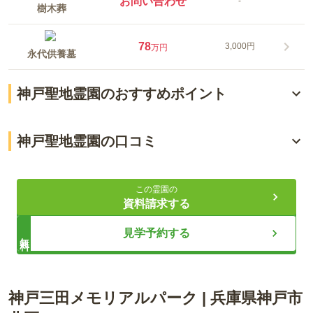
お問い合わせ
-
樹木葬
78
3,000円
万円
永代供養墓
神戸聖地霊園のおすすめポイント
全区画「永代供養付」墓所
神戸聖地霊園の口コミ
樹木葬販売中
3.8
総合評価
（
4
件）
アクセスが便利・無料送迎バスも運行中
この霊園の
資料請求する
60代・男性
ライフドット編集部
見学予約する
無料
車で霊園まで行っている。送迎バスもある。
口コミをすべて見る（
4
件）
神戸市街地より車ですぐ近くのアクセス至便な好立地にありま
神戸三田メモリアルパーク
|
兵庫県
神戸市
す。園内には癒しの音楽が静かに流れているなど落ち着いた雰