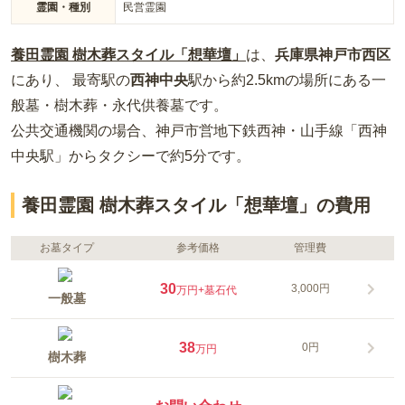
霊園・種別
民営霊園
養田霊園 樹木葬スタイル「想華壇」
は、
兵庫県
神戸市西区
にあり、 最寄駅の
西神中央
駅から約
2.5km
の場所
にある
一
般墓・樹木葬・永代供養墓
です。
公共交通機関の場合
、神戸市営地下鉄西神・山手線「西神
中央駅」からタクシーで約5分
です。
養田霊園 樹木葬スタイル「想華壇」の費用
お墓タイプ
参考価格
管理費
30
3,000円
万円
+墓石代
一般墓
38
0円
万円
樹木葬