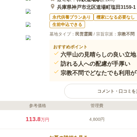
いのでりようしません
兵庫県神戸市北区道場町塩田3159-1
永代供養プランあり
檀家になる必要なし
生前申込できる
墓地タイプ：
民営霊園
/ 宗旨宗派：
宗教不問
おすすめポイント
六甲山の見晴らしの良い立地
訪れる人への配慮が手厚い
宗教不問でどなたでも利用が
コメント・口コミを
参考価格
管理費
ライフドット編集部のコメント
春夏秋冬四季折々の様々な風景を
113.8
4,800円
万円
っており、六甲山や有馬富士など
もバリアフリー設計になっており