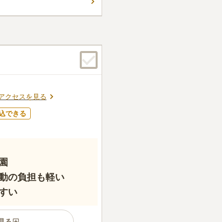
件
。車で行くので、食事等は不
感じがします。
口コミの続きを読む
アクセスを見る
込できる
園
動の負担も軽い
すい
見る