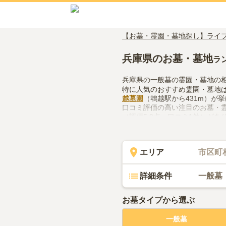
【お墓・霊園・墓地探し】ライ
兵庫県のお墓・墓地
ラ
兵庫県の一般墓の霊園・墓地の
特に人気のおすすめ霊園・墓地
越墓園
（鵯越駅から431m）が
口コミ評価の高い注目のお墓・
（評価5.0点・口コミ1件）があ
兵庫県で一般墓の霊園・墓地の
制、近隣での供花やお線香の入
ださい。
エリア
市区町
詳細条件
一般墓
お墓タイプから選ぶ
一般墓