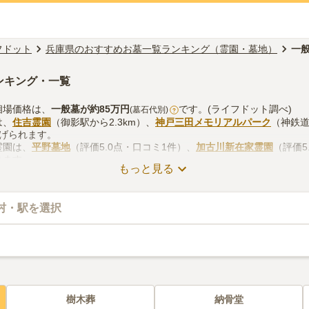
フドット
兵庫県のおすすめお墓一覧ランキング（霊園・墓地）
一
ンキング・一覧
相場価格は、
一般墓
が約
85万円
です。(ライフドット調べ)
(墓石代別)
?
は、
住吉霊園
（御影駅から2.3km）、
神戸三田メモリアルパーク
（神鉄道
挙げられます。
霊園は、
平野墓地
（評価5.0点・口コミ1件）、
加古川新在家霊園
（評価5
ります。
もっと見る
お墓探しをする際は、自宅からの交通アクセスを確認しつつ、法要施設
手方法などを考慮して選ぶとよいでしょう。資料請求や見学予約が無料
村・駅を選択
樹木葬
納骨堂