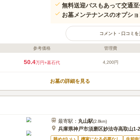
無料送迎バスもあって交通至
お墓メンテナンスのオプショ
コメント・口コミを
参考価格
管理費
ライフドット編集部のコメント
アクセス良好で市街地が一望でき
50.4
4,200円
万円
+墓石代
バリアフリー設計なので車いすを
れやすくなっています。管理スタ
も手入れの行き届いたきれいなお
お墓の詳細を見る
口コミ評価
3.8
みんなの評価
口コミ
1
市営地下鉄、学園都市駅に色んな
40代
男性
霊園の周りはお店などは全くありません。
最寄駅：
丸山
駅
ことが必要です。食事は学園都市駅にたく
(
2.8km
)
思います。
兵庫県神戸市須磨区妙法寺高取山1-2
眺めがいい
檀家になる必要なし
生前申