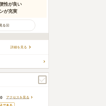
便性が良い
ンが充実
見る
る高台にありますが、園内は
詳細を見る
利用する人や小さい子供も訪
ッフが常駐しており、いつで
墓をお参りできます。
コメントの続きを読む
9
件
店がたくさんありますが、大
いる物は前もって買っておく
さんお店があるので便利だと
アクセスを見る
0
口コミの続きを読む
込できる