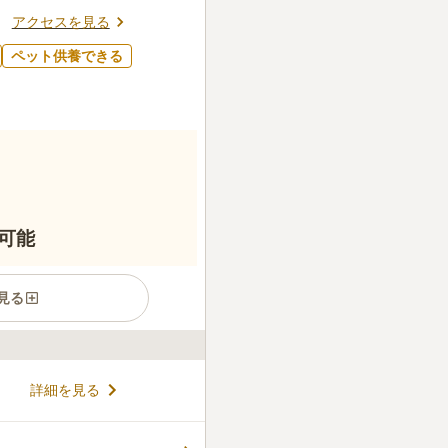
アクセスを見る
口コミの続きを読む
ペット供養できる
可能
見る
味わうことが出来る霊園にな
詳細を見る
を望むことが出来ます。園内
、充実しています。
コメントの続きを読む