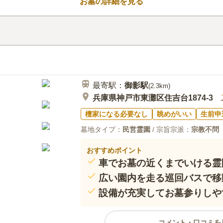
お墓の詳細を見る
口コミ評価
3.8
みんなの評価
口コミ
6
供花は、前もって買っていきます
60代
男性
便を感じません。公園墓地なので、明るい
最寄駅：
御影
駅
(
2.3km
)
兵庫県神戸市東灘区住吉台1874-3
檀家になる必要なし
眺めがいい
生前申
墓地タイプ：
民営霊園
/ 宗旨宗派：
宗教不問
おすすめポイント
車でお墓の近くまでいける霊
広い園内を走る巡回バスで移
設備が充実してお墓参りしや
コメント・口コミを