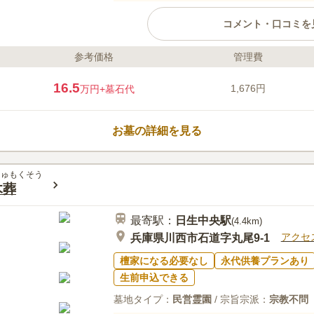
コメント・口コミを
参考価格
管理費
ライフドット編集部のコメント
和田寺霊園は丹波篠山の自然豊か
16.5
1,676円
万円
+墓石代
わずご利用いただけます。車椅子
の車椅子を完備しています。永代
「紫雲」と樹木葬「想樹」は、無
お墓の詳細を見る
べます。見学の際は前日正午まで
口コミ評価
3.3
みんなの評価
口コミ
1
じゅもくそう
木葬
霊園の中にお花や線香等を販売し
50代
男性
やや高い。近くに店舗はなく車がないと不
最寄駅：
日生中央
駅
るが法事に使えるほどではない。
(
4.4km
)
アクセ
兵庫県川西市石道字丸尾9-1
檀家になる必要なし
永代供養プランあり
生前申込できる
墓地タイプ：
民営霊園
/ 宗旨宗派：
宗教不問