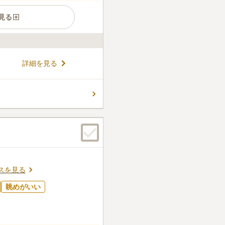
見る
な地にあり、宗旨・宗派を問
詳細を見る
対応の設備や、無料貸し出し
供養付のデザイン墓石セット
縁墓の心配がなく安心して選
コメントの続きを読む
の予約が必要です。
1
件
ている無人の売店があるが、
便である。園内に休憩所があ
口コミの続きを読む
スを見る
眺めがいい