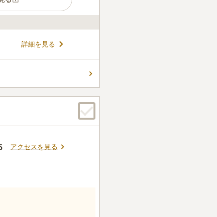
高い霊園です。表六甲のふも
詳細を見る
地に近く、晴れた日には大阪
で車で移動でき、段差の少な
配の方からお子様まで安心し
コメントの続きを読む
園内には休憩所や花屋、管理事
お参りの時間を快適にお過ご
文化施設も多く、お墓参りと
3
件
り、花を購入することが可
あり、購入することができ
はないため、お参り後に飲食
、市営バスで最寄り駅に向か
アクセスを見る
5
口コミの続きを読む