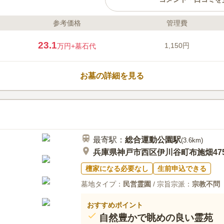
参考価格
管理費
ライフドット編集部のコメント
神戸・阪神間でもとりわけ人気の
23.1
1,150円
万円
+墓石代
とに位置する公園墓地だけに市街
湾を一望できます。お墓の近くま
いバリアフリー設計のため、ご年
お墓の詳細を見る
てお参りいただけます。 また、
務所などの施設も充実しており、
口コミ評価
しいただけます。周辺には史跡や
3.1
みんなの評価
口コミ
3
合わせてお楽しみいただけます。
最寄り駅に大型店舗内に花屋があ
60代
男性
能。買い忘れた場合は、霊園の中に花屋が
最寄駅：
総合運動公園
駅
る。但し、飲食ができる場所は霊園の中に
(
3.6km
)
する場合は送迎バスで霊園石材店まで戻り
兵庫県神戸市西区伊川谷町布施畑47
う。
檀家になる必要なし
生前申込できる
墓地タイプ：
民営霊園
/ 宗旨宗派：
宗教不問
おすすめポイント
自然豊かで眺めの良い霊苑