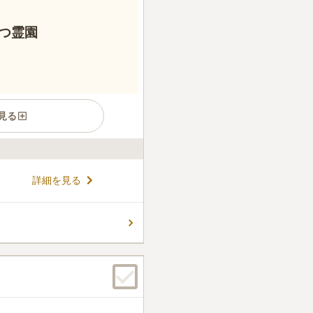
つ霊園
見る
の豊かさを兼ね備えた理想の
詳細を見る
インターから約すぐで、アクセ
の樹木葬「絆-きずな-」は、
のプランです。
コメントの続きを読む
件
売をやっているので便利では
ためまず利用するこたがすく
しているがあまり好ましくな