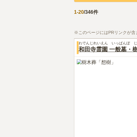
1
-
20
/
346
件
※このページにはPRリンクが含
わでんじれいえん いっぱんぼ 
和田寺霊園 一般墓・