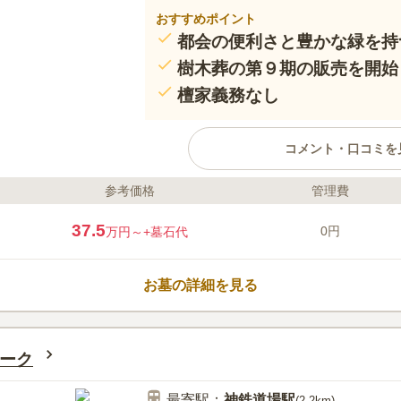
おすすめポイント
都会の便利さと豊かな緑を持
樹木葬の第９期の販売を開始
檀家義務なし
コメント・口コミを
参考価格
管理費
ライフドット編集部のコメント
仏心霊園は、都会の便利さと自然
37.5
0円
万円～
+墓石代
霊園です。新名神高速道路 川西
スが非常に良好です。永代供養付き
宗教不問で個別に供養できる安心
お墓の詳細を見る
口コミ評価
3.1
みんなの評価
口コミ
4
ーク
霊園ないの監理事務所内で花の販
60代
男性
あるがいかんせん一対の値段が非常に高い
最寄駅：
神鉄道場
駅
ないです 又せんこうやろうそくも販売は
(
2.2km
)