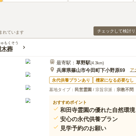
チェックして検討リ
まれています
じゅもくそう
樹木葬
最寄駅：
草野
駅
(
4.3km
)
ア
兵庫県篠山市今田町下小野原69
永代供養プランあり
檀家になる必要なし
墓地タイプ：
民営霊園
/ 宗旨宗派：
宗教不問
おすすめポイント
和田寺霊園の優れた自然環境
安心の永代供養プラン
見学予約のお願い