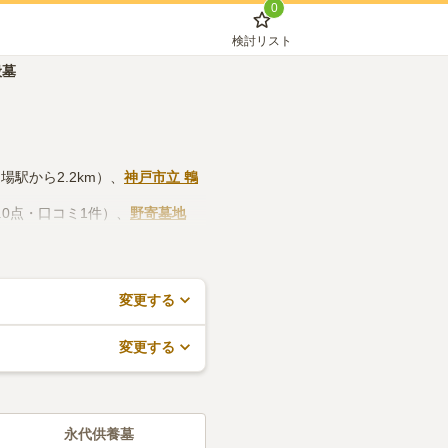
0
検討リスト
般墓
場駅から2.2km）、
神戸市立 鵯
.0点・口コミ1件）、
野寄墓地
や管理事務所などの設備や管理体
でできますので、活用してみてく
変更する
変更する
永代供養墓