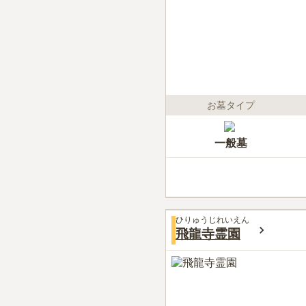
お墓タイプ
一般墓
ひりゅうじれいえん
飛龍寺霊園