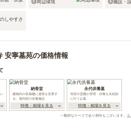
周辺環境
施設・
5
6
寺 安寧墓苑の価格情報
て
納骨堂
永代供養墓
い
建物内の収蔵棚に遺骨を安置す
寺院や霊園が管理・供養を永続的
る、屋内型の供養施設
に行うお墓
特徴・相場を見る
特徴・相場を見る
一般的なケースであり例外もございます。
も