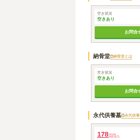
一般墓
空き状況
空きあり
お問合
納骨堂
納骨堂
とは
納骨堂
空き状況
空きあり
お問合
永代供養墓
永代供養
もみじ地区
178
万円～