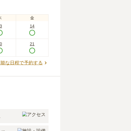
木
金
3
14
0
21
可能な日程で予約する
ス