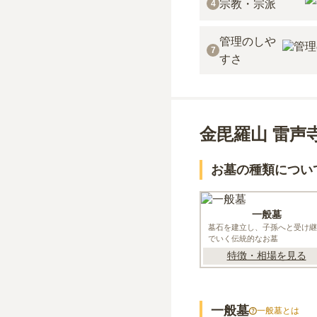
宗教・宗派
4
管理のしや
7
すさ
金毘羅山 雷声
お墓の種類につい
一般墓
墓石を建立し、子孫へと受け継
でいく伝統的なお墓
特徴・相場を見る
一般墓
一般墓
とは