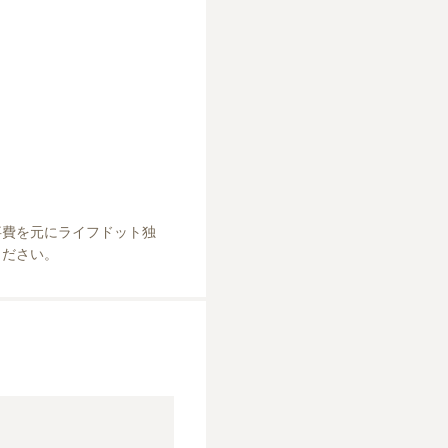
事費を元にライフドット独
ください。