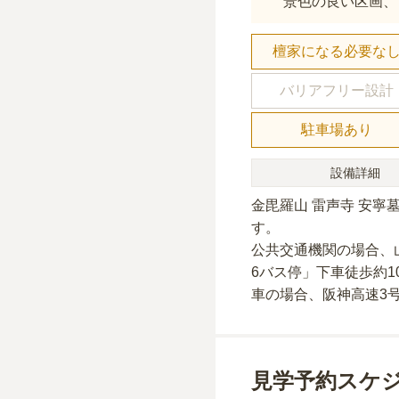
景色の良い区画、
檀家になる必要な
バリアフリー設計
駐車場あり
設備詳細
金毘羅山 雷声寺 安寧
す。
公共交通機関の場合
、
6バス停」下車徒歩約1
車の場合
、阪神高速3
見学予約スケ