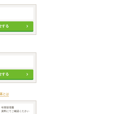
せする
せする
墓
とは
年間管理費
資料にてご確認ください