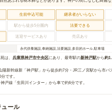
自然あふれる樹木葬などがあります。神戸の街になじむ綺麗な
し
生前申込可能
継承者がいらない
駅から徒歩5分圏内
法要できる
送迎サービスあり
売店あり
永代供養施設,奉納施設,法要施設,多目的ホール,駐車場
墓苑
は、
兵庫県
神戸市中央区
にあり
、最寄駅の
新神戸
駅
から
約
1
山陽新幹線新「神戸駅」から徒歩約7分・JR三ノ宮駅から市バ
0分
です。
号神戸線「生田川インター」から車で約6分
です。
ジュール