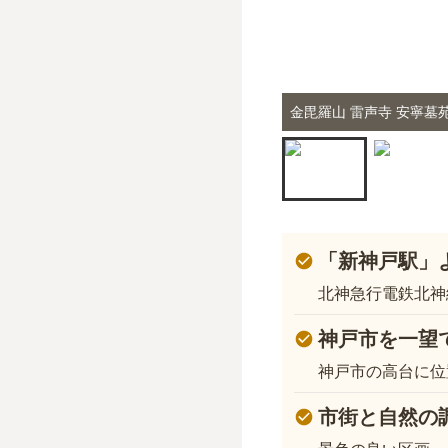
金毘羅山 雷声寺 安寧墓
「新神戸駅」
北神急行電鉄北神
神戸市を一望
神戸市の高台に位
市街と自然の