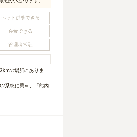
景色が広がります。
ペット供養できる
会食できる
管理者常駐
.3km
の場所にあり
ま
ス2系統に乗車、「熊内