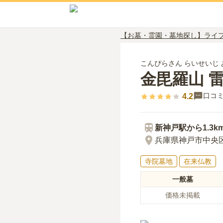
【お墓・霊園・墓地探し】ライ
こんぴらさん らいせいじ
金毘羅山 
口コ
4.2
新神戸
駅から
1.3k
兵庫県神戸市中央区
寺院墓地
在来仏教
一般墓
価格未掲載