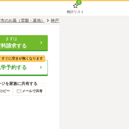
0
検討リスト
戸市のお墓（霊園・墓地）
神戸市中央区のお墓（霊園・墓地）
新神
まずは
資料請求する
、すぐに空きが無くなります
見学予約する
ージを家族に共有する
コピー
メールで共有