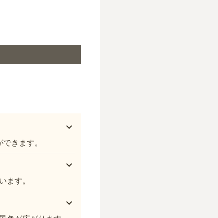
金毘羅山 雷声寺 安寧墓苑
とができます。
います。