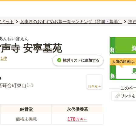
フドット
兵庫県のおすすめお墓一覧ランキング（霊園・墓地）
神
 あんねいぼえん
雷声寺 安寧墓苑
無料
ミ
1
件
検討リストに追加する
人気の区画は
無料
m
葺合町東山1-1
行き方
このペ
リンクを
納骨堂
永代供養墓
価格未掲載
178
万円～