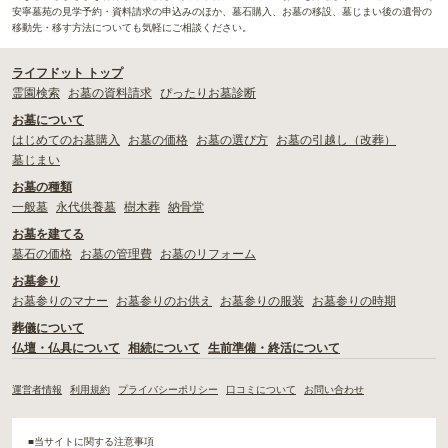
安寧墓苑の見学予約・資料請求の申込みのほか、墓石購入、お墓の移設、墓じまい後の遺骨の
移動先・移す方法についても気軽にご相談ください。
ライフドット トップ
霊園検索
お墓の資料請求
ぴったりお墓診断
お墓について
はじめてのお墓購入
お墓の価格
お墓の選び方
お墓の引越し（改葬）
墓じまい
お墓の種類
一般墓
永代供養墓
樹木葬
納骨堂
お墓を建てる
墓石の価格
お墓の管理費
お墓のリフォーム
お墓参り
お墓参りのマナー
お墓参りのお供え
お墓参りの服装
お墓参りの時期
葬儀について
仏壇・仏具について
相続について
生前準備・終活について
運営者情報
利用規約
プライバシーポリシー
口コミについて
お問い合わせ
■当サイトに関する注意事項