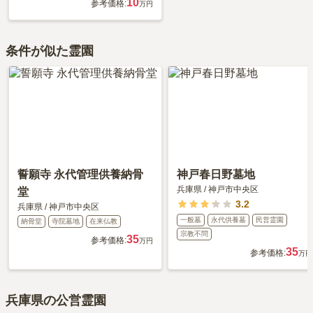
10
参考価格:
万円
条件が似た霊園
誓願寺 永代管理供養納骨
神戸春日野墓地
兵庫県
/
神戸市中央区
堂
3.2
兵庫県
/
神戸市中央区
一般墓
永代供養墓
民営霊園
納骨堂
寺院墓地
在来仏教
宗教不問
35
参考価格:
万円
35
参考価格:
万円
兵庫県の公営霊園