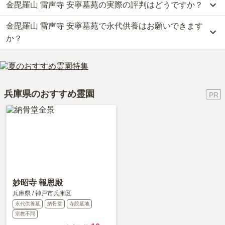
金毘羅山 雷声寺 安寧墓苑の実際の評判はどうですか？
墓が約71万円です。
公共交通機関の場合、山陽新幹線新「神戸駅」から徒歩約7分・JR
お墓は、価格が高いものがよい、安いものが悪い、という訳ではあ
三ノ宮駅から市バス2系統に乗車、「熊内6バス停」下車徒歩約10分
金毘羅山 雷声寺 安寧墓苑で永代供養はお願いできます
当サイトに寄せられた総合評価は、4.2点です。特に交通利便性、
りません。大切なのは、ご家族が心から納得し、安心してお参りで
です。
周辺施設が高く評価されています。
きる場所を選ぶことです。
か？
車の場合、阪神高速3号神戸線「生田川インター」から車で約6分で
利用者様からは「お墓から歩いて10ふんいないに、レストランやホ
す。
テルがあるので、法事や食事は、予約してそこですることができま
はい、金毘羅山 雷声寺 安寧墓苑は永代供養に対応しています。
詳しいルートや地図は、本ページの「地図・交通アクセス」欄をご
す。」といったお声をいただいております。
費用は、約178万円からとなっております。
確認ください。
金毘羅山 雷声寺 安寧墓苑がある兵庫県の永代供養墓の相場価格
兵庫県のおすすめ霊園
は、約71万円です。
永代供養について詳しく知りたい方は『
永代供養墓をわかりやすく
解説！
』をご覧ください。
妙昭寺 報恩殿
兵庫県
/
神戸市兵庫区
永代供養墓
納骨堂
寺院墓地
宗教不問