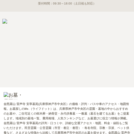
受付時間：
09:30～18:00
（土日祝も対応）
金毘羅山 雷声寺 安寧墓苑(兵庫県神戸市中央区）の価格・評判・バスや車のアクセス・地図情
報。お墓探しのlife.（ライフドット）は、兵庫県神戸市中央区の霊園・墓地の中からおすすめ
のお墓や、ご自宅近くの樹木葬・納骨堂・永代供養墓・一般墓（墓石を建てるお墓）をご提案
します。地域別の墓地一覧、費用相場、人気ランキングなど、お墓選びに役立つ情報が満載。
金毘羅山 雷声寺 安寧墓苑の評判・口コミや、詳細な交通アクセス・地図、料金・値段もご覧
いただけます。民営霊園・公営霊園（市営・都立・都営）・有名寺院、宗教・宗派、ペット供
養など、さまざまな特徴から比較して兵庫県神戸市中央区のお墓を探せます。金毘羅山 雷声寺