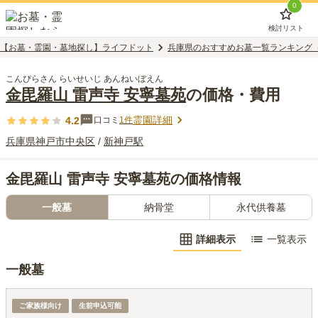
0
検討リスト
【お墓・霊園・墓地探し】ライフドット
兵庫県のおすすめお墓一覧ランキング
こんぴらさん らいせいじ あんねいぼえん
金毘羅山 雷声寺 安寧墓苑
の価格・費用
霊園詳細
4.2
口コミ
1
件
兵庫県
神戸市中央区
/
新神戸
駅
金毘羅山 雷声寺 安寧墓苑の価格情報
一般墓
納骨堂
永代供養墓
詳細表示
一覧表示
一般墓
一般墓
ご家族様向け
生前申込可能