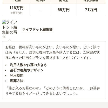
一般墓
樹木葬
納骨堂
永代供養墓
116万円
-
65万円
71万円
※墓石代別
ライフドット編集部
お墓は、価格が高いものがよい、安いものが悪い、という訳で
はありません。適切な費用でお墓を購入するには、ご家庭の状
況に合った区画やプランを選択することがポイントです。
利用人数やお墓の大きさ
墓石の種類やデザイン
利用期間
埋葬方法
「誰が入るお墓なのか」「どのように供養したいか」、お墓参
りをする様をイメージしてみるとよいでしょう。