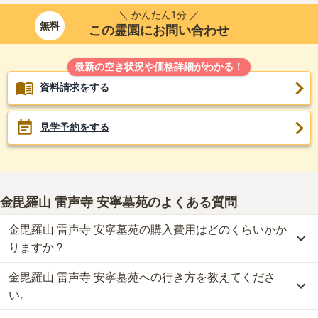
＼ かんたん1分 ／
無料
この霊園にお問い合わせ
最新の空き状況や価格詳細がわかる！
資料請求をする
見学予約をする
金毘羅山 雷声寺 安寧墓苑
のよくある質問
金毘羅山 雷声寺 安寧墓苑の購入費用はどのくらいかか
りますか？
金毘羅山 雷声寺 安寧墓苑への行き方を教えてくださ
金毘羅山 雷声寺 安寧墓苑では、永代供養墓が約178万円からお求め
いただけます。
い。
なお、金毘羅山 雷声寺 安寧墓苑がある兵庫県の相場は、永代供養