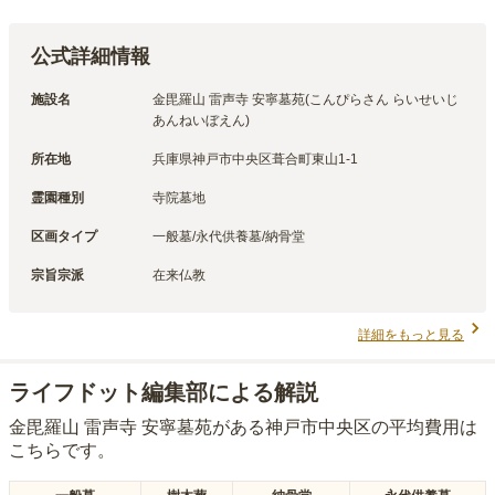
公式詳細情報
施設名
金毘羅山 雷声寺 安寧墓苑(こんぴらさん らいせいじ 
あんねいぼえん)
所在地
兵庫県神戸市中央区葺合町東山1-1
霊園種別
寺院墓地
区画タイプ
一般墓/永代供養墓/納骨堂
宗旨宗派
在来仏教
詳細をもっと見る
ライフドット編集部による解説
金毘羅山 雷声寺 安寧墓苑
がある
神戸市中央区
の平均費用は
こちらです。