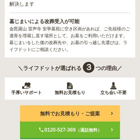
解決します
墓じまいによる改葬受入が可能
金毘羅山 雷声寺 安寧墓苑
に空き区画があれば、ご先祖様のご
遺骨を埋蔵し直す場所として、お墓をご利用いただけます。
墓じまいをした後の改葬先や、お墓の引っ越し先選びは、ラ
イフドットにご相談ください。
３
＼ライフドットが選ばれる
つの理由／
手厚いサポート
無料お見積もり
立ち会い不要
無料でお見積もり・ご提案
0120-527-369
（通話無料）