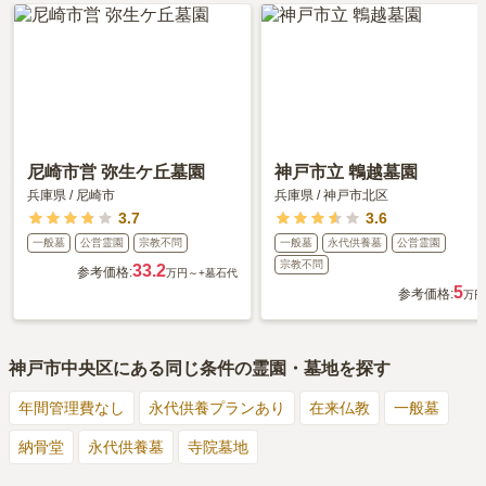
尼崎市営 弥生ケ丘墓園
神戸市立 鵯越墓園
兵庫県
/
尼崎市
兵庫県
/
神戸市北区
3.7
3.6
一般墓
公営霊園
宗教不問
一般墓
永代供養墓
公営霊園
宗教不問
33.2
参考価格:
万円～
+墓石代
5
参考価格:
万円
神戸市中央区
にある同じ条件の霊園・墓地を探す
年間管理費なし
永代供養プランあり
在来仏教
一般墓
納骨堂
永代供養墓
寺院墓地