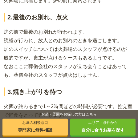
火葬場に到着します。炉の前に案内されます
2.最後のお別れ、点火
炉の前で最後のお別れが行われます。
読経が行われ、故人とのお別れのときを過ごします。
炉のスイッチについては火葬場のスタッフが点けるのが一
般的ですが、喪主が点けるケースもあるようです。
なおここに葬儀会社のスタッフが立ち会うことはあって
も、葬儀会社のスタッフが点火はしません。
3.焼き上がりを待つ
火葬が終わるまで1～2時間ほどの時間が必要です。控え室
お墓・霊園をお探しの方はこちら
で軽食をとって過ごします。
お墓の相談窓口
エリア・条件から
専門家に無料相談
自分に合うお墓を探す
4.収骨