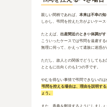
親しい間柄であれば、
本来は不幸の知
しかし、弔問を控えた方がよいケース
たとえば、
出産間近のとき
や
体調がす
こういったケースでは弔問を遠慮する
無理に伺って、かえって遺族に迷惑が
ただし、故人との関係でどうしてもお
とともに出向くのも1つの手です。
やむを得ない事情で弔問できないのは
弔問を控える場合は、理由を説明する
ょう。
また、香典を郵送するようにしましょ