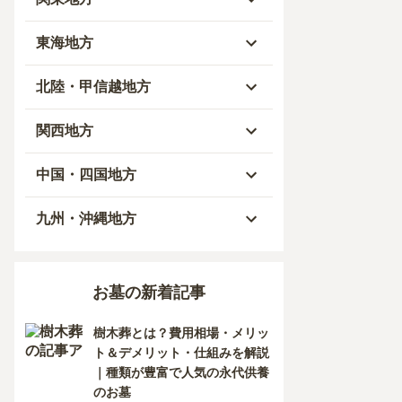
青森県
東京都
東海地方
秋田県
神奈川県
愛知県
北陸・甲信越地方
岩手県
埼玉県
岐阜県
富山県
関西地方
山形県
千葉県
静岡県
石川県
大阪府
中国・四国地方
宮城県
茨城県
三重県
福井県
兵庫県
岡山県
九州・沖縄地方
福島県
栃木県
山梨県
京都府
広島県
福岡県
お墓の新着記事
群馬県
新潟県
滋賀県
鳥取県
大分県
樹木葬とは？費用相場・メリッ
長野県
奈良県
島根県
宮崎県
ト＆デメリット・仕組みを解説
｜種類が豊富で人気の永代供養
和歌山県
山口県
佐賀県
のお墓