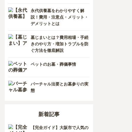
香川県
熊本県
永代供養墓をわかりやすく解
説！費用・注意点・メリット・
愛媛県
長崎県
デメリットとは
高知県
鹿児島県
墓じまいとは？費用相場・手続
きのやり方・増加トラブルを防
徳島県
ぐ方法を徹底解説
沖縄県
ペットのお墓・葬儀事情
バーチャル法要とお墓参りの実
態
新着記事
【完全ガイド】大阪市で人気の