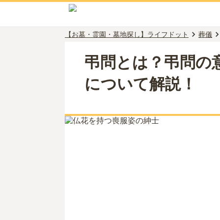
【お墓・霊園・墓地探し】ライフドット
葬儀
弔問とは？弔問の
について解説！