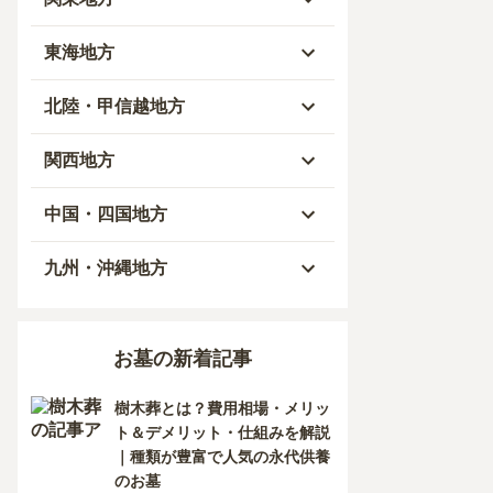
青森県
東京都
東海地方
秋田県
神奈川県
愛知県
北陸・甲信越地方
岩手県
埼玉県
岐阜県
富山県
関西地方
山形県
千葉県
静岡県
石川県
大阪府
中国・四国地方
宮城県
茨城県
三重県
福井県
兵庫県
岡山県
九州・沖縄地方
福島県
栃木県
山梨県
京都府
広島県
福岡県
お墓の新着記事
群馬県
新潟県
滋賀県
鳥取県
大分県
樹木葬とは？費用相場・メリッ
長野県
奈良県
島根県
宮崎県
ト＆デメリット・仕組みを解説
｜種類が豊富で人気の永代供養
和歌山県
山口県
佐賀県
のお墓