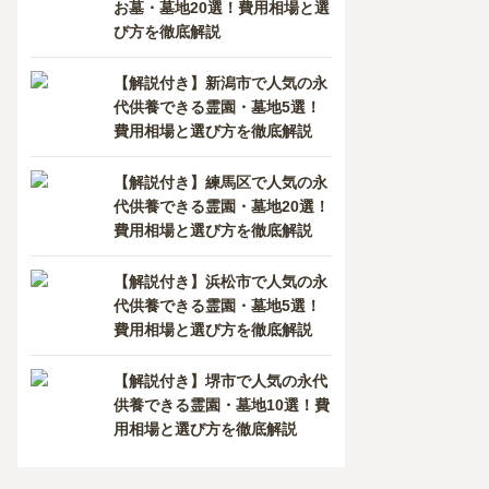
お墓・墓地20選！費用相場と選
び方を徹底解説
岡県
/
沼津市
静岡県
/
沼津市
静岡県
【解説付き】新潟市で人気の永
津
駅から
1.8km
片浜
駅から
7km
片浜
駅
代供養できる霊園・墓地5選！
費用相場と選び方を徹底解説
15
25
万円
万円
万円
【解説付き】練馬区で人気の永
代供養できる霊園・墓地20選！
永代供養プランあり
永代供養プランあり
バリ
費用相場と選び方を徹底解説
檀家になる必要なし
ペット供養できる
檀家
檀家になる必要なし
【解説付き】浜松市で人気の永
代供養できる霊園・墓地5選！
史ある霊山寺が見守る、ど
欧米のお墓をイメージした、
沼津市
費用相場と選び方を徹底解説
たでも利用可能な永代供養
明るい雰囲気の墓苑です。 墓
「沼津
、樹木葬で
…
所のタイプ
…
は、駿
【解説付き】堺市で人気の永代
供養できる霊園・墓地10選！費
見学予約する
見学予約する
無料
無料
用相場と選び方を徹底解説
資料請求
資料請求