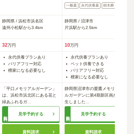
一般墓
永代供養墓
樹木葬
静岡県
/
浜松市浜名区
静岡県
/
沼津市
静
遠州小松
駅から
3.4km
片浜
駅から
2.5km
沼
32
10
11
万円
万円
永代供養プランあり
永代供養プランあり
バリアフリー対応
ペット供養できる
檀家になる必要なし
バリアフリー対応
檀家になる必要なし
「平口メモリアルガーデン」
静岡県沼津市の愛鷹メモリア
歴
は、浜松市浜北区にある花と
ルガーデンに第4期新区画が誕
な
緑あふれるガ
…
生しました
…
墓
見学予約する
見学予約する
無料
無料
無料
資料請求
資料請求