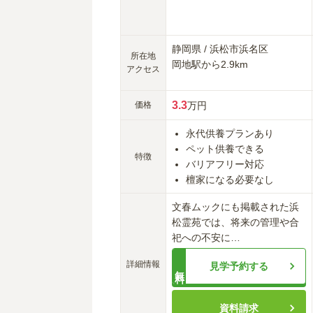
静岡県
/
浜松市浜名区
所在地
岡地
駅から
2.9km
アクセス
3.3
価格
万円
永代供養プランあり
ペット供養できる
特徴
バリアフリー対応
檀家になる必要なし
文春ムックにも掲載された浜
松霊苑では、将来の管理や合
祀への不安に
…
詳細情報
見学予約する
無料
資料請求