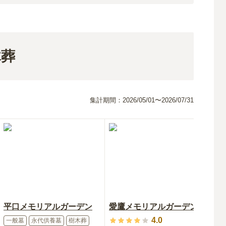
木葬
集計期間：
2026/05/01〜2026/07/31
平口メモリアルガーデン
愛鷹メモリアルガーデン
霊
4.0
一般墓
永代供養墓
樹木葬
永