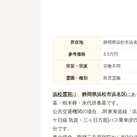
所在地
静岡県浜松市浜名区
参考価格
3.3
万円
宗旨・宗派
宗教不問
霊園・種別
民営霊園
浜松霊苑
は、
静岡県
浜松市浜名区
にあ
墓・樹木葬・永代供養墓
です。
公共交通機関の場合
、JR東海道線「浜
ケ日線 気賀・三ヶ日方面]バス乗車(約
分
です。