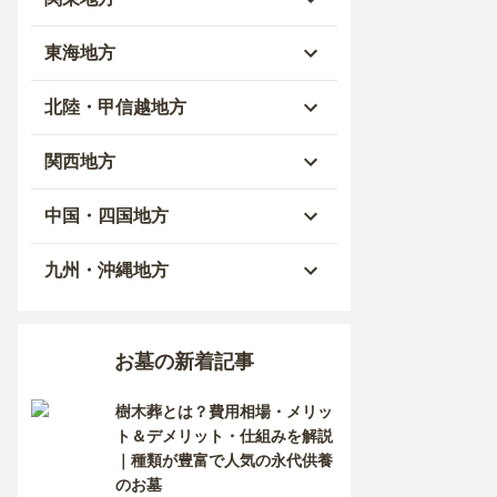
青森県
東京都
東海地方
秋田県
神奈川県
愛知県
北陸・甲信越地方
岩手県
埼玉県
岐阜県
富山県
関西地方
山形県
千葉県
静岡県
石川県
大阪府
中国・四国地方
宮城県
茨城県
三重県
福井県
兵庫県
岡山県
九州・沖縄地方
福島県
栃木県
山梨県
京都府
広島県
福岡県
お墓の新着記事
群馬県
新潟県
滋賀県
鳥取県
大分県
樹木葬とは？費用相場・メリッ
長野県
奈良県
島根県
宮崎県
ト＆デメリット・仕組みを解説
｜種類が豊富で人気の永代供養
和歌山県
山口県
佐賀県
のお墓