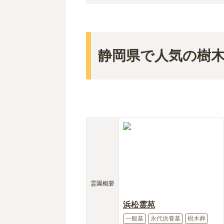
静岡県で人気の樹
霊園概要
浜松霊苑
一般墓
永代供養墓
樹木葬