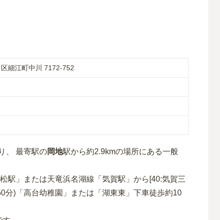
細江町中川 7172-752
り、 最寄駅の
岡地
駅から約
2.9km
の場所
にある
一般
松駅」または天竜浜名湖線「気賀駅」から[40:気賀三
50分)「高台幼稚園」または「湖東東」下車徒歩約10