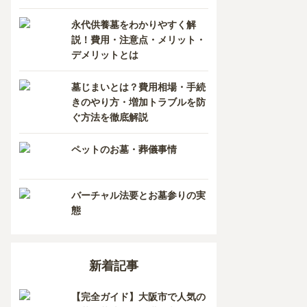
香川県
熊本県
永代供養墓をわかりやすく解
説！費用・注意点・メリット・
愛媛県
長崎県
デメリットとは
高知県
鹿児島県
墓じまいとは？費用相場・手続
きのやり方・増加トラブルを防
徳島県
ぐ方法を徹底解説
沖縄県
ペットのお墓・葬儀事情
バーチャル法要とお墓参りの実
態
新着記事
山寺
メモリアルパーク花の郷墓苑あしたか
沼津メ
【完全ガイド】大阪市で人気の
代供養墓
樹木葬
一般墓
永代供養墓
樹木葬
永代供養