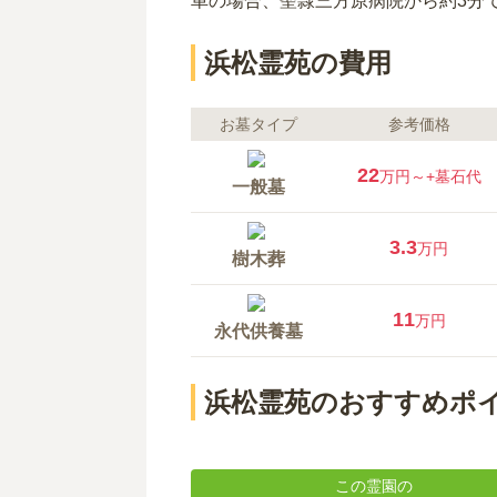
車の場合
、聖隷三方原病院から約3分
浜松霊苑の費用
お墓タイプ
参考価格
22
万円～
+墓石代
一般墓
3.3
万円
樹木葬
11
万円
永代供養墓
浜松霊苑のおすすめポ
合祀なしも選べる安心の永代供
この霊園の