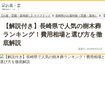
【お墓・霊園・墓地探し】ライフドット
長崎県のお墓特集（霊園・墓地）
【
【解説付き】長崎県で人気の樹木葬
ランキング！費用相場と選び方を徹
底解説
更新日:
2026年8月1日