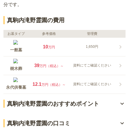
分
です。
真駒内滝野霊園の費用
お墓タイプ
参考価格
管理費
10
1,650円
万円
一般墓
39
資料にてご確認ください
万円（税込）～
樹木葬
12.1
資料にてご確認ください
万円（税込）～
永代供養墓
真駒内滝野霊園のおすすめポイント
札幌ドーム32個分の敷地
真駒内滝野霊園の口コミ
最寄り駅から無料送迎バスがでている