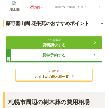
25
資料にてご確認ください
万円～
樹木葬
藤野聖山園 花樂苑のおすすめポイント
深い森に囲まれた静かな環境
この霊園の
バリエーションに富んだ区画
資料請求する
バリアフリー対応設計
見学予約する
無料
ライフドット編集部
札幌市で
おすすめの樹木葬一覧
藤野聖山園 笑みの樹 花樂苑は、北海道札幌市南区にある樹木
葬墓地です。ガーデニングデザインが施された樹木葬エリア
は、バラと眠る永代使用墓エリア、ヤマモミジと眠るエリアの
札幌市周辺の樹木葬の費用相場
二つのエリアがあります。また、どちらのエリアも、ペットと