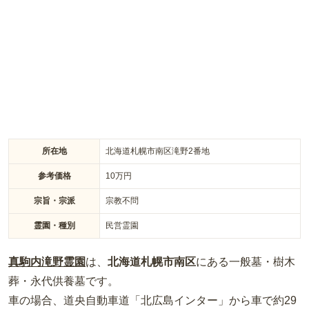
所在地
北海道札幌市南区滝野2番地
参考価格
10
万円
宗旨・宗派
宗教不問
霊園・種別
民営霊園
真駒内滝野霊園
は、
北海道
札幌市南区
にある
一般墓・樹木
葬・永代供養墓
です。
車の場合
、道央自動車道「北広島インター」から車で約29