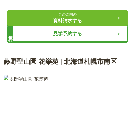
3.7
総合評価
（
36
件）
代行サービスを行っている
この霊園の
資料請求する
70代・男性
ライフドット編集部
見学予約する
無料
霊園の最寄り駅の地下鉄真駒内駅から霊園前までバスが1時間
に2本くらいで、時間が25分くらいである。霊園内に駐車場が
あり、自家用車で行ったほうが便利が良く、国道453号線沿い
に進行し、常盤小学校の交差点から有明方向に車で5分くらい
札幌ドーム32個分の広大な敷地を有しており、自然と調和のと
藤野聖山園 花樂苑
|
北海道
札幌市南区
進行すると滝野霊園に到着する。
れた、非日常を感じさせる霊園です。園内には四季折々の植物
が植えられており、季節に応じて景色が変わるので、訪れるた
びに目を楽しませてくれます。年末年始以外は最寄り駅から無
口コミをすべて見る（
36
件）
料送迎バスがでているのもうれしいポイントです。なかなかお
参りに出向くことができない方に変わって、お墓の掃除などを
代行してくれるサービスがあるのも魅力的です。