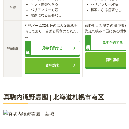
ペット供養できる
バリアフリー対応
特徴
バリアフリー対応
檀家になる必要なし
檀家になる必要なし
札幌ドーム32個分の広大な敷地を
藤野聖山園 笑みの樹 花樂
有しており、自然と調和のとれた、
海道札幌市南区にある樹木
…
見学予約する
無料
見学予約する
詳細情報
無料
資料請求
資料請求
真駒内滝野霊園
|
北海道
札幌市南区