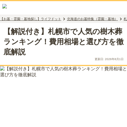
【お墓・霊園・墓地探し】ライフドット
北海道のお墓特集（霊園・墓地）
札
【解説付き】札幌市で人気の樹木葬
ランキング！費用相場と選び方を徹
底解説
更新日:
2026年8月1日