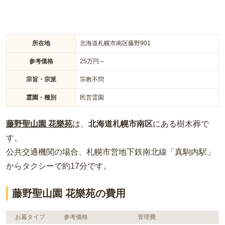
所在地
北海道札幌市南区藤野901
参考価格
25
万円～
宗旨・宗派
宗教不問
霊園・種別
民営霊園
藤野聖山園 花樂苑
は、
北海道
札幌市南区
にある
樹木葬
で
す。
公共交通機関の場合
、札幌市営地下鉄南北線「真駒内駅」
からタクシーで約17分
です。
藤野聖山園 花樂苑の費用
お墓タイプ
参考価格
管理費