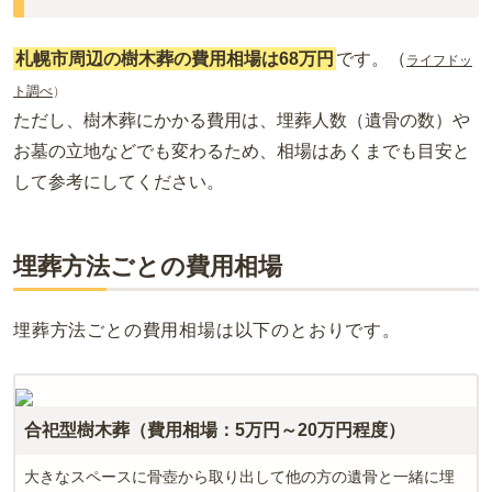
離れず一緒にお墓に入ることが可能です。バラと眠る樹木葬エ
リアは管理棟前の一等地にあり、駐車場から直接アクセスでき
札幌市周辺の樹木葬の費用相場は68万円
です。（
ます。
ライフドッ
ト調べ
）
ただし、樹木葬にかかる費用は、埋葬人数（遺骨の数）や
お墓の立地などでも変わるため、相場はあくまでも目安と
して参考にしてください。
埋葬方法ごとの費用相場
埋葬方法ごとの費用相場は以下のとおりです。
合祀型樹木葬（費用相場：5万円～20万円程度）
大きなスペースに骨壺から取り出して他の方の遺骨と一緒に埋