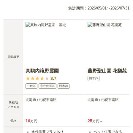
集計期間：
2026/05/01〜2026/07/31
霊園概要
真駒内滝野霊園
藤野聖山園 花樂苑
3.7
樹木葬
一般墓
永代供養墓
樹木葬
北海道
/
札幌市南区
北海道
/
札幌市南区
所在地
アクセス
10
25
価格
万円
万円～
永代供養プランあり
ペット供養できる