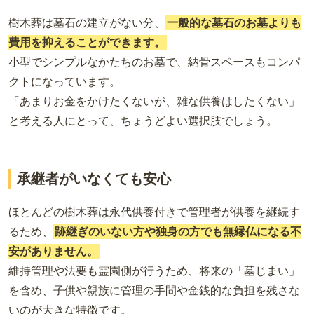
樹木葬は墓石の建立がない分、
一般的な墓石のお墓よりも
費用を抑えることができます。
小型でシンプルなかたちのお墓で、納骨スペースもコンパ
クトになっています。
「あまりお金をかけたくないが、雑な供養はしたくない」
と考える人にとって、ちょうどよい選択肢でしょう。
承継者がいなくても安心
ほとんどの樹木葬は永代供養付きで管理者が供養を継続す
るため、
跡継ぎのいない方
や
独身の方
でも無縁仏になる
不
安がありません
。
維持管理や法要も霊園側が行うため、将来の「墓じまい」
を含め、子供や親族に管理の手間や金銭的な負担を残さな
いのが大きな特徴です。