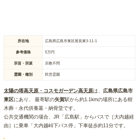
所在地
広島県広島市東区尾長東3-11-1
参考価格
5
万円
宗旨・宗派
宗教不問
霊園・種別
民営霊園
太陽の塔高天原・コスモガーデン高天原
は、
広島県
広島市
東区
にあり、 最寄駅の
矢賀
駅から約
1.1km
の場所
にある
樹
木葬・永代供養墓・納骨堂
です。
公共交通機関の場合
、JR「広島駅」からバスで［大内越経
由］に乗車「大内越峠下バス停」下車徒歩約11分
です。