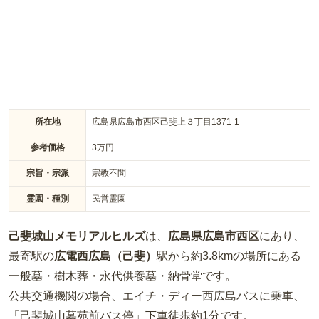
所在地
広島県広島市西区己斐上３丁目1371-1
参考価格
3
万円
宗旨・宗派
宗教不問
霊園・種別
民営霊園
己斐城山メモリアルヒルズ
は、
広島県
広島市西区
にあり、
最寄駅の
広電西広島（己斐）
駅から約
3.8km
の場所
にある
一般墓・樹木葬・永代供養墓・納骨堂
です。
公共交通機関の場合
、エイチ・ディー西広島バスに乗車、
「己斐城山墓苑前バス停」下車徒歩約1分
です。