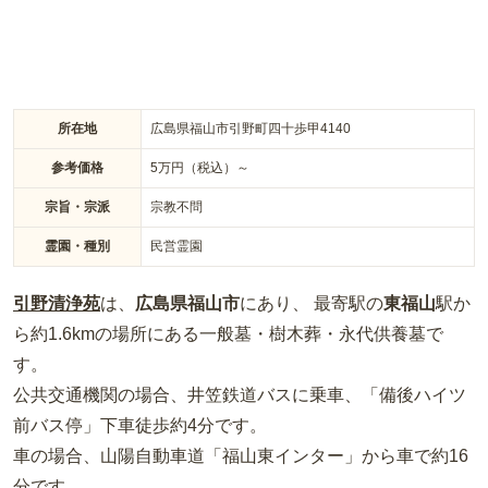
も永代供養へ移行できるため、将来にわたって安心できる霊苑
です。
所在地
広島県福山市引野町四十歩甲4140
参考価格
5
万円（税込）～
宗旨・宗派
宗教不問
霊園・種別
民営霊園
引野清浄苑
は、
広島県
福山市
にあり、 最寄駅の
東福山
駅か
ら約
1.6km
の場所
にある
一般墓・樹木葬・永代供養墓
で
す。
公共交通機関の場合
、井笠鉄道バスに乗車、「備後ハイツ
前バス停」下車徒歩約4分
です。
車の場合
、山陽自動車道「福山東インター」から車で約16
分
です。