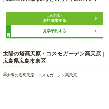
寺院の境内にある安心の納骨堂
この霊園の
充実した施設設備とサービス
資料請求する
新区画「かんおん樹木葬」誕生
見学予約する
無料
ライフドット編集部
太陽の塔高天原・コスモガーデン高天原
|
広島県
広島市東区
観世音陵苑はなみずきは、西区南観音にある屋内型の納骨堂で
す。国道2号線沿いで駐車場も完備されているので、お車での
アクセスに便利な立地です。納骨堂は個室型・仏壇型の2種類
から選べます。個室型は、参拝室が壁で仕切られており、周り
を気にすることなく故人との時間を過ごせます。仏壇型は納骨
スペースが広く、最大で18体まで骨壷を安置できます。ご家族
で利用したい方におすすめです。 公式サイトでは動画や写真も
公開中です。