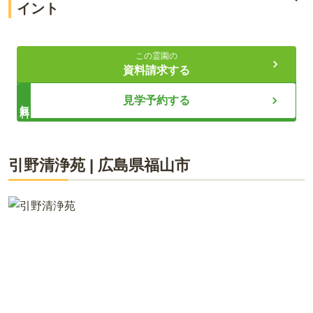
イント
アクセス良好で将来も安心の霊苑
この霊園の
誰もが参拝しやすい充実設備
資料請求する
宗教自由で柔軟に選べるお墓
見学予約する
無料
ライフドット編集部
引野清浄苑
|
広島県
福山市
メモリアルパーク With神辺は、大切なご家族であるペットちゃ
んのお骨も一緒に納骨できる霊苑として、2024年12月にオー
プンしました。一般墓所をはじめ、永代供養墓や樹木葬、ペッ
トちゃんのお骨の永代合祀墓まで、多様な供養のかたちをご用
意しています。JR「神辺駅」から徒歩圏内、山陽自動車道「福
山東インター」から車で約12分とアクセスも良好。園内は日当
たりが良く、バリアフリー設計でどなたでも安心してお参りい
ただけます。宗旨宗派を問わず利用でき、承継者がいない場合