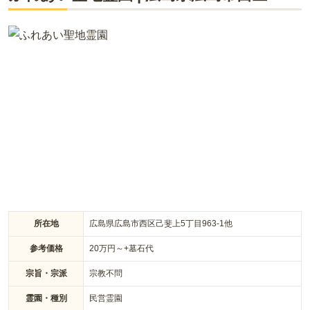
市内では珍しいガーデニング霊苑で、絶景の桜の木の下で安ら
かな眠りにつくことができるお墓です。ペット専用合祀墓やペ
ットも一緒に眠れる樹木葬なども新設され、最愛のペットを供
養してあげることができます。バリアフリーにも対応してお
り、トイレも車椅子対応にしており、安全にお参りすることが
できるうれしい配慮です。
所在地
広島県広島市西区己斐上5丁目963-1他
参考価格
20
万円～
+墓石代
宗旨・宗派
宗教不問
霊園・種別
民営霊園