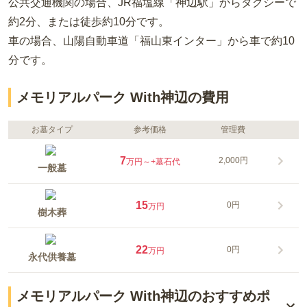
公共交通機関の場合
、JR福塩線「神辺駅」からタクシーで
約2分、または徒歩約10分
です。
車の場合
、山陽自動車道「福山東インター」から車で約10
分
です。
メモリアルパーク With神辺の費用
お墓タイプ
参考価格
管理費
7
2,000円
万円～
+墓石代
一般墓
15
0円
万円
樹木葬
22
0円
万円
永代供養墓
メモリアルパーク With神辺のおすすめポ