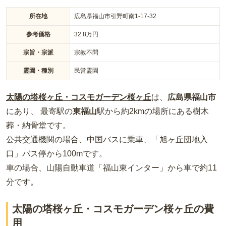
所在地
広島県福山市引野町南1-17-32
参考価格
32.8
万円
宗旨・宗派
宗教不問
霊園・種別
民営霊園
太陽の塔桜ヶ丘・コスモガーデン桜ヶ丘
は、
広島県
福山市
にあり、 最寄駅の
東福山
駅から約
2km
の場所
にある
樹木
葬・納骨堂
です。
公共交通機関の場合
、中国バスに乗車、「旭ヶ丘団地入
口」バス停から100m
です。
車の場合
、山陽自動車道「福山東インター」から車で約11
分
です。
太陽の塔桜ヶ丘・コスモガーデン桜ヶ丘の費
用