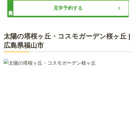
宗教不問で利用ができるお墓
見学予約する
無料
ライフドット編集部
太陽の塔桜ヶ丘・コスモガーデン桜ヶ丘
|
広島県
福山市
高台にある東福山を一望できるお墓で、見晴らしがよく、閑静
な住宅街のなかで落ち着いてお参りすることができます。宗教
不問で利用ができるので、無宗教の方やすでに宗教に入ってい
る方でも申し込むことができます。国道2号線に近い場所で、
駐車スペースも完備されているので車でお参りに来る方でも安
心して訪れることができます。