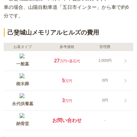
車の場合
、山陽自動車道「五日市インター」から車で約6
分
です。
己斐城山メモリアルヒルズの費用
お墓タイプ
参考価格
管理費
27
2,000円
万円
+墓石代
一般墓
5
0円
万円
樹木葬
3
0円
万円
永代供養墓
お問い合わせ
-
納骨堂