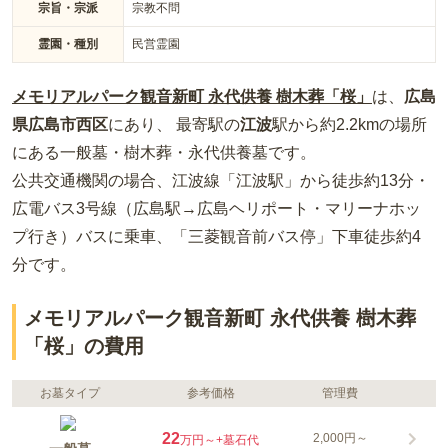
宗旨・宗派
宗教不問
霊園・種別
民営霊園
メモリアルパーク観音新町 永代供養 樹木葬「桜」
は、
広島
県
広島市西区
にあり、 最寄駅の
江波
駅から約
2.2km
の場所
にある
一般墓・樹木葬・永代供養墓
です。
公共交通機関の場合
、江波線「江波駅」から徒歩約13分・
広電バス3号線（広島駅→広島ヘリポート・マリーナホッ
プ行き）バスに乗車、「三菱観音前バス停」下車徒歩約4
分
です。
メモリアルパーク観音新町 永代供養 樹木葬
「桜」の費用
お墓タイプ
参考価格
管理費
22
2,000円～
万円～
+墓石代