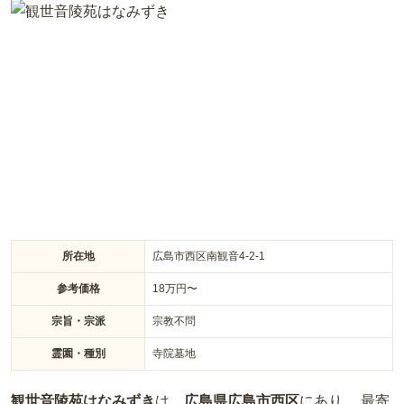
所在地
広島市西区南観音4-2-1
参考価格
18
万円〜
宗旨・宗派
宗教不問
霊園・種別
寺院墓地
観世音陵苑はなみずき
は、
広島県
広島市西区
にあり、 最寄