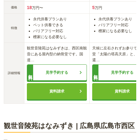
18
5
価格
万円〜
万円
永代供養プランあり
永代供養プランあり
ペット供養できる
バリアフリー対応
特徴
バリアフリー対応
檀家になる必要なし
檀家になる必要なし
観世音陵苑はなみずきは、西区南観
天候に左右されずお参りで
音にある屋内型の納骨堂です。国
堂「太陽の塔高天原」と、
道
…
還
…
見学予約する
見学予約する
詳細情報
無料
無料
資料請求
資料請求
観世音陵苑はなみずき
|
広島県
広島市西区