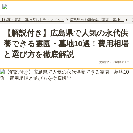
【お墓・霊園・墓地探し】ライフドット
広島県のお墓特集（霊園・墓地）
【
【解説付き】広島県で人気の永代供
養できる霊園・墓地10選！費用相場
と選び方を徹底解説
更新日:
2026年8月1日