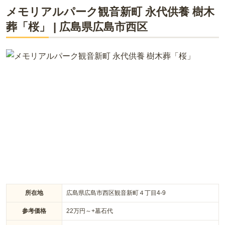
メモリアルパーク観音新町 永代供養 樹木
葬「桜」
|
広島県
広島市西区
西日本最大級規模の7,000坪の敷地にあり、大納骨堂・樹木
葬・合同供養塔から終の棲家を選べます。 鏡面仕様の美しい蒔
絵が施された納骨堂は、室内にあるので天候を気にせずお参り
ができるのがポイントです。 墓石のかわりに石板プレートを設
置する樹木葬や、管理の手間が不要な合同供養塔は、四季折々
の自然に囲れて福山市街地を見渡せる恵まれた環境にありま
す。
所在地
広島県広島市西区観音新町４丁目4-9
参考価格
22
万円～
+墓石代