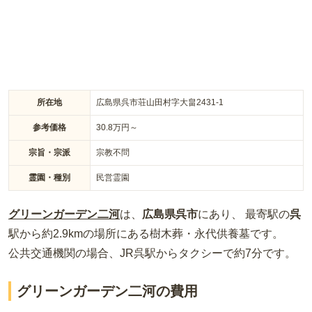
い墓地となっております。
所在地
広島県呉市荘山田村字大畠2431-1
参考価格
30.8
万円～
宗旨・宗派
宗教不問
霊園・種別
民営霊園
グリーンガーデン二河
は、
広島県
呉市
にあり、 最寄駅の
呉
駅から約
2.9km
の場所
にある
樹木葬・永代供養墓
です。
公共交通機関の場合
、JR呉駅からタクシーで約7分
です。
グリーンガーデン二河の費用