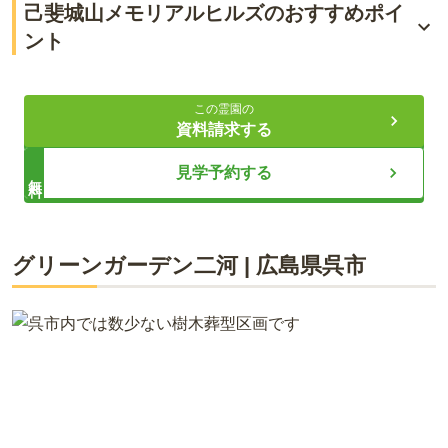
己斐城山メモリアルヒルズのおすすめポイ
ント
バス停から歩いてすぐ
この霊園の
高台にある眺めの良いお墓
資料請求する
管理費0円の永代供養
見学予約する
無料
ライフドット編集部
グリーンガーデン二河
|
広島県
呉市
瀬戸内海の絶景を一望できる海の見える墓苑です。 最寄りのバ
ス停から徒歩1分とアクセスは抜群で、近くにアウトレットが
できたので、バスは20分に1本あります。「五日市インター」
からも車で約6分で到着でき、駐車場も完備されているので、
遠方からもお墓参りしやすい立地です。 園内は水洗トイレ完
備、販売員常駐、お線香とローソクが常備されています。平坦
で歩きやすいバリアフリー設計で、お子様やお年寄りにも優し