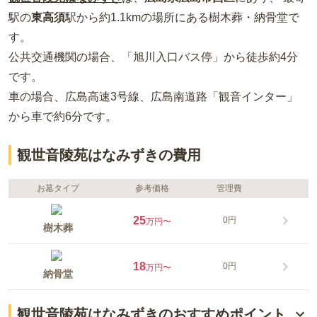
駅の
東高須
駅から約
1.1km
の場所
にある
樹木葬・納骨堂
で
す。
公共交通機関の場合
、「旭川入口バス停」から徒歩約4分
です。
車の場合
、広島高速3号線、広島南道路「観音インター」
から車で約6分
です。
観世音陵苑はなみずきの費用
お墓タイプ
参考価格
管理費
25
0円
万円〜
樹木葬
18
0円
万円〜
納骨堂
観世音陵苑はなみずきのおすすめポイント