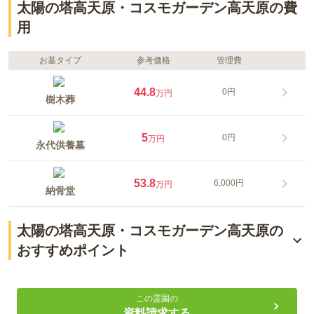
太陽の塔高天原・コスモガーデン高天原の費
用
お墓タイプ
参考価格
管理費
44.8
0円
万円
樹木葬
5
0円
万円
永代供養墓
53.8
6,000円
万円
納骨堂
太陽の塔高天原・コスモガーデン高天原の
おすすめポイント
多彩な納骨スタイルをご用意
この霊園の
安心して通える快適な環境
資料請求する