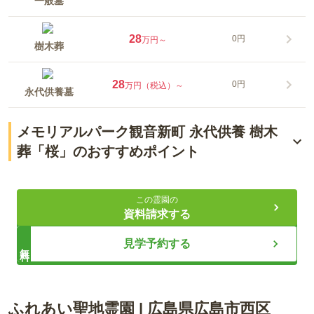
一般墓
28
0円
万円～
樹木葬
28
0円
万円（税込）～
永代供養墓
メモリアルパーク観音新町 永代供養 樹木
葬「桜」のおすすめポイント
「江波駅」から徒歩約13分
この霊園の
桜の下で眠ることができる
資料請求する
ペット専用合祀墓
見学予約する
無料
ライフドット編集部
ふれあい聖地霊園
|
広島県
広島市西区