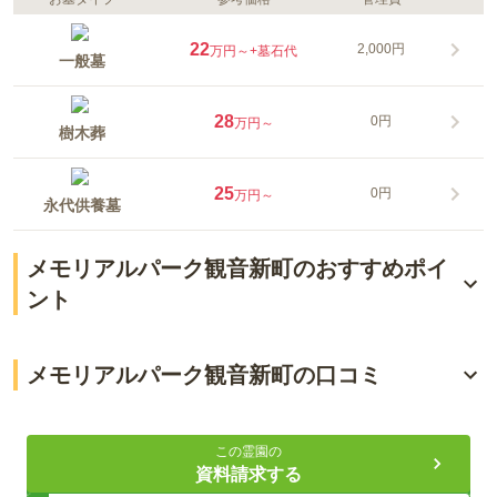
22
2,000円
万円～
+墓石代
一般墓
28
0円
万円～
樹木葬
25
0円
万円～
永代供養墓
メモリアルパーク観音新町のおすすめポイ
ント
バス停からアクセス抜群の立地
メモリアルパーク観音新町の口コミ
桜の樹の元で眠れる樹木葬
4.0
総合評価
（
1
件）
ペットと共に眠れる
この霊園の
資料請求する
60代・男性