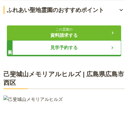
ふれあい聖地霊園のおすすめポイント
自然豊かな公園墓地
この霊園の
夫婦墓の特別セットあり
資料請求する
安心して利用できる環境
見学予約する
無料
ライフドット編集部
己斐城山メモリアルヒルズ
|
広島県
広島市
西区
ふれあい聖地霊園は、宗教不問で全区画に永代供養が付いた自
然豊かな公園墓地です。真光院が責任を持って永代供養を行
い、安心してご利用いただけます。期間限定で提供する夫婦墓
「想愛」は、460,000円〜(税込)の特別セット価格で永代供養
料・管理料を含んでおり、ご夫婦でなくてもご利用可能です。
園内はバリアフリー設計で、どなたでも安心して訪れることが
できます。