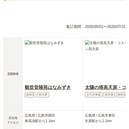
集計期間：
2026/05/01〜2026/07/31
霊園概要
観世音陵苑はなみずき
納骨堂
樹木葬
永代供養墓
樹木葬
納骨堂
広島県
/
広島市西区
広島県
/
広島市東区
所在地
東高須
駅から
1.1km
矢賀
駅から
1.1km
アクセス