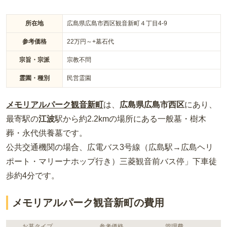
れており、心穏やかに眠れる環境が整っています。
所在地
広島県広島市西区観音新町４丁目4-9
参考価格
22
万円～
+墓石代
宗旨・宗派
宗教不問
霊園・種別
民営霊園
メモリアルパーク観音新町
は、
広島県
広島市西区
にあり、
最寄駅の
江波
駅から約
2.2km
の場所
にある
一般墓・樹木
葬・永代供養墓
です。
公共交通機関の場合
、広電バス3号線（広島駅→広島ヘリ
ポート・マリーナホップ行き）三菱観音前バス停」下車徒
歩約4分
です。
メモリアルパーク観音新町の費用
お墓タイプ
参考価格
管理費