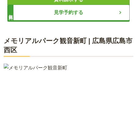
想いに応える供養のかたち
見学予約する
無料
ライフドット編集部
メモリアルパーク観音新町
|
広島県
広島市
西区
天候に左右されずお参りできる納骨堂「太陽の塔高天原」と、
自然に還る想いを大切にした樹木葬「コスモガーデン高天原」
は、いずれも永代供養付きで将来も安心のお墓です。「太陽の
塔」には、従来の格式ある据置壇に加え、西日本最大級の自動
納骨壇が新たに加わり、多彩な区画から選べるようになりまし
た。広島市中心部にありながら緑に囲まれた静かな立地で、バ
リアフリー設計や70台の駐車場など、ご年配の方にも優しい環
境を整えています。据置壇は格調高い祭壇付きで、人数やご予
算に応じて選べ、無縁になっても供養が続きます。自動壇はIC
カードで簡単に参拝でき、メモリアル映像が残せる「パラデ
ィ」と墓石型の「アムール」の2種類をご用意。いずれも永代
にわたる供養が可能です。樹木葬は、33年後に合同供養塔で永
代供養される自然葬墓園で、管理費不要の合同供養塔も併設さ