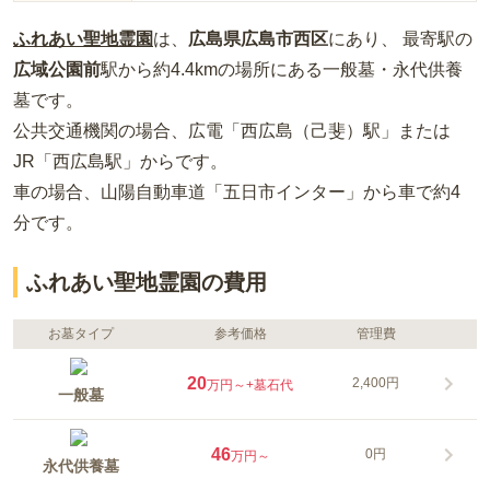
ふれあい聖地霊園
は、
広島県
広島市西区
にあり、 最寄駅の
広域公園前
駅から約
4.4km
の場所
にある
一般墓・永代供養
墓
です。
公共交通機関の場合
、広電「西広島（己斐）駅」または
JR「西広島駅」から
です。
車の場合
、山陽自動車道「五日市インター」から車で約4
分
です。
ふれあい聖地霊園の費用
お墓タイプ
参考価格
管理費
20
2,400円
万円～
+墓石代
一般墓
46
0円
万円～
永代供養墓