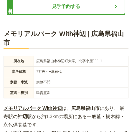
ライフドット編集部
見学予約する
無料
観音新町の空港通りを旧空港目指して進み、ハローズ過ぎ
て、ダイキが目印です。バスなら広電バス観音三菱前バス
停。
広島市内に位置する都市型のガーデニング霊苑です。 多くの
メモリアルパーク With神辺
|
広島県
福山
花々や植木で彩られている苑内なので、良い気持ちでお参りで
口コミをすべて見る（
1
件）
市
きます。 永代供養墓・樹木葬をはじめとして、大小様々な区画
が40種類以上あるため、それぞれの方の希望に合ったお墓が見
つかります。 ウォーターカーテン（人工池）があり、お子様連
れの方でも過ごしやすい空間です。
所在地
広島県福山市神辺町大字川北字小屋111-1
参考価格
7
万円～
+墓石代
宗旨・宗派
宗教不問
霊園・種別
民営霊園
メモリアルパーク With神辺
は、
広島県
福山市
にあり、 最
寄駅の
神辺
駅から約
1.3km
の場所
にある
一般墓・樹木葬・
永代供養墓
です。