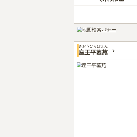
ざおうびらぼえん
座王平墓苑