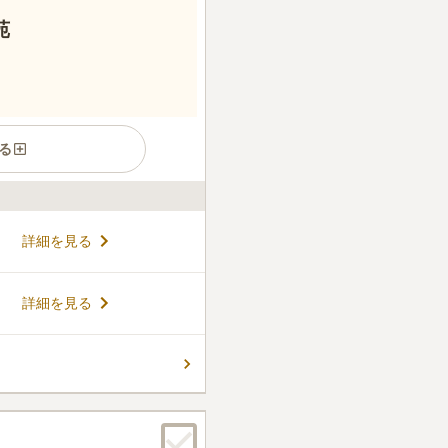
苑
る
切なご家族であるペットちゃんの
詳細を見る
024年12月にオープンしまし
樹木葬、ペットちゃんのお骨
ちをご用意しています。
コメントの続きを読む
詳細を見る
動車道「福山東インター」から
は日当たりが良く、バリアフリ
ただけます。宗旨宗派を問わ
代供養へ移行できるため、将