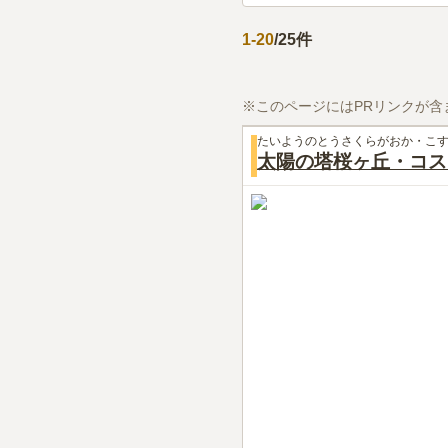
1
-
20
/
25
件
※このページにはPRリンクが含
たいようのとうさくらがおか・こす
太陽の塔桜ヶ丘・コス