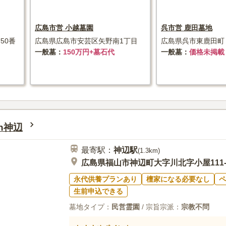
広島市営 小越墓園
呉市営 鹿田墓地
50番
広島県広島市安芸区矢野南1丁目
広島県呉市東鹿田町
一般墓
150万円+墓石代
一般墓
価格未掲載
h神辺
最寄駅：
神辺
駅
(
1.3km
)
広島県福山市神辺町大字川北字小屋111-
永代供養プランあり
檀家になる必要なし
ペ
生前申込できる
墓地タイプ：
民営霊園
/ 宗旨宗派：
宗教不問