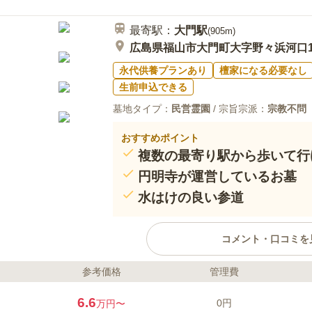
最寄駅：
大門
駅
(
905m
)
広島県福山市大門町大字野々浜河口1
永代供養プランあり
檀家になる必要なし
生前申込できる
墓地タイプ：
民営霊園
/ 宗旨宗派：
宗教不問
おすすめポイント
複数の最寄り駅から歩いて行
円明寺が運営しているお墓
水はけの良い参道
コメント・口コミを
参考価格
管理費
ライフドット編集部のコメント
すぐそばを国道2号線が通り、日
6.6
0円
万円〜
す。 墓園の周囲には赤や青のの