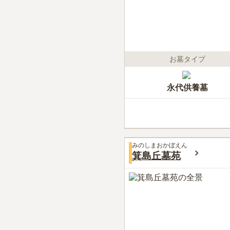
お墓タイプ
永代供養墓
みのしまおかぼえん
箕島丘墓苑