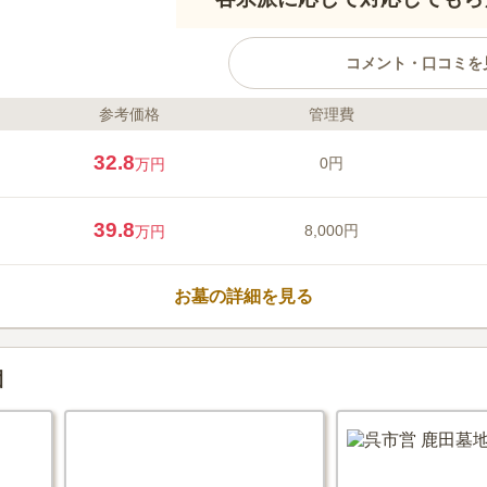
コメント・口コミを
参考価格
管理費
ライフドット編集部のコメント
西日本最大級規模の7,000坪の
32.8
0円
万円
合同供養塔から終の棲家を選べま
施された納骨堂は、室内にあるの
きるのがポイントです。 墓石の
39.8
8,000円
万円
る樹木葬や、管理の手間が不要な
然に囲れて福山市街地を見渡せる
口コミ評価
この霊園はまだ誰からも評価されていませ
お墓の詳細を見る
園