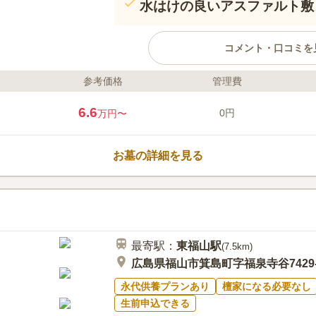
水はけの良いアスファルト敷
コメント・口コミを
参考価格
管理費
ライフドット編集部のコメント
こちらは一般墓と永代供養墓があ
6.6
0円
万円〜
建墓や申し込みができます。 も
などの縛りもありません。 駐車
な方にも安心の設計になっていま
お墓の詳細を見る
ルフ場などのレジャー施設があり
込むこともできます。 また、日
口コミ評価
ごころの湯」に立ち寄るのもおす
この霊園はまだ誰からも評価されていませ
最寄駅：
東福山
駅
(
7.5km
)
広島県福山市箕島町字福泉寺谷7429-
永代供養プランあり
檀家になる必要なし
生前申込できる