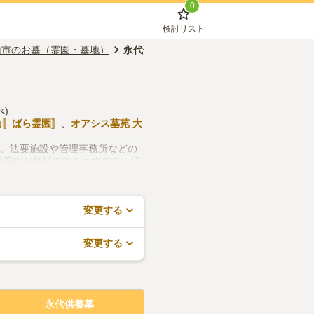
0
検討リスト
山市のお墓（霊園・墓地）
永代供養墓
)
山〚ばら霊園〛
、
オアシス墓苑 大
つ、法要施設や管理事務所などの
学予約が無料でできますので、活
変更する
変更する
永代供養墓