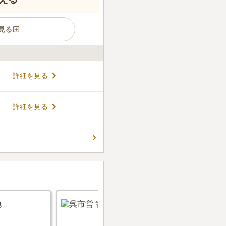
見る
敷地にあり、大納骨堂・樹木葬・
詳細を見る
す。 鏡面仕様の美しい蒔絵が
で天候を気にせずお参りがで
かわりに石板プレートを設置す
コメントの続きを読む
詳細を見る
合同供養塔は、四季折々の自
恵まれた環境にあります。
ん。