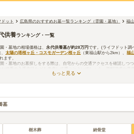
フドット
広島県のおすすめお墓一覧ランキング（霊園・墓地）
福
代供養
ランキング・一覧
霊園・墓地の相場価格は、
永代供養墓
が約
28万円
です。(ライフドット調べ
は、
太陽の塔桜ヶ丘・コスモガーデン桜ヶ丘
（東福山駅から2km）、
福
られます。
霊園・墓地のお墓探しをする際は、自宅からの交通アクセスを確認しつ
やお線香の入手方法などを考慮して選ぶとよいでしょう。資料請求や見
もっと見る
養墓
樹木葬
納骨堂