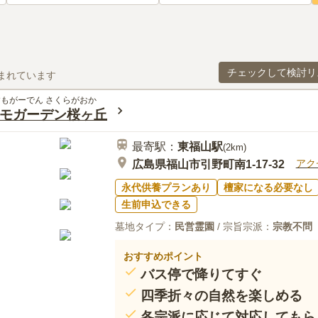
チェックして検討リ
まれています
もがーでん さくらがおか
モガーデン桜ヶ丘
最寄駅：
東福山
駅
(
2km
)
アク
広島県福山市引野町南1-17-32
永代供養プランあり
檀家になる必要なし
生前申込できる
墓地タイプ：
民営霊園
/ 宗旨宗派：
宗教不問
おすすめポイント
バス停で降りてすぐ
四季折々の自然を楽しめる
各宗派に応じて対応してもら