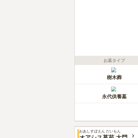
お墓タイプ
樹木葬
永代供養墓
おあしすぼえん だいもん
オアシス墓苑 大門