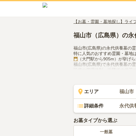
【お墓・霊園・墓地探し】ライ
福山市（広島県）の永
福山市(広島県)の永代供養墓の
特に人気のおすすめ霊園・墓地
門
（大門駅から905m）が挙げ
福山市(広島県)で永代供養墓の
設備や管理体制、近隣での供花
用してみてください。
エリア
福山市
詳細条件
永代供
お墓タイプから選ぶ
一般墓