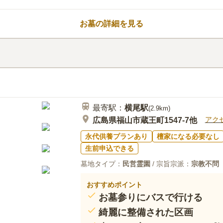
とがありません。 1905年に開園
に親しまれてきました。 お墓は
お墓の詳細を見る
れ、お墓の向きを重視される方に
が2つ用意されているので、混雑
口コミ評価
ムーズにお墓参りできます。
この霊園はまだ誰からも評価されていませ
最寄駅：
横尾
駅
(
2.9km
)
アク
広島県福山市蔵王町1547-7他
永代供養プランあり
檀家になる必要なし
生前申込できる
墓地タイプ：
民営霊園
/ 宗旨宗派：
宗教不問
おすすめポイント
お墓参りにバスで行ける
綺麗に整備された区画