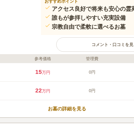
おすすめポイント
アクセス良好で将来も安心の霊
誰もが参拝しやすい充実設備
宗教自由で柔軟に選べるお墓
コメント・口コミを見
参考価格
管理費
ライフドット編集部のコメント
メモリアルパーク With神辺は、大
15
0円
万円
お骨も一緒に納骨できる霊苑として、2
た。一般墓所をはじめ、永代供養墓や
の永代合祀墓まで、多様な供養のかた
22
0円
万円
JR「神辺駅」から徒歩圏内、山陽自
車で約12分とアクセスも良好。園内
口コミ評価
ー設計でどなたでも安心してお参りい
この霊園はまだ誰からも評価されていません。
お墓の詳細を見る
ず利用でき、承継者がいない場合も永
来にわたって安心できる霊苑です。