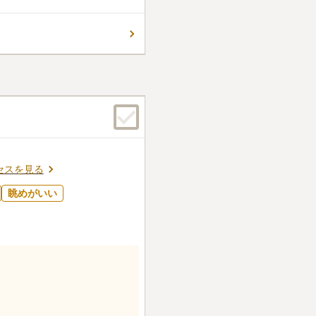
され、100年以上もの間、住民
日当たりの良い南向きに建てら
コメントの続きを読む
とっておすすめです。 駐車場
時も駐車場を探さずに済み、ス
ん。
セスを見る
眺めがいい