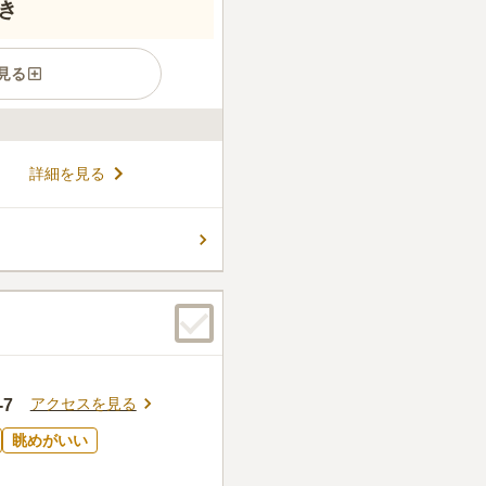
き
見る
り、ご家族の事情に合わせて
詳細を見る
ちろん、民営霊苑なので、檀家
場は墓域から近く、足元が心配
す。 周辺には、スキー場やゴ
コメントの続きを読む
、休日の予定にお参りを組み
ごろの疲れを癒してくれる「ま
すめです。
ん。
アクセスを見る
7
眺めがいい