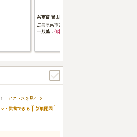
呉市営 警固屋墓地
広島市営 
広島県呉市警固屋町字芋迫
広島県広島
長町・矢賀
一般墓
価格未掲載
一般墓
11
アクセスを見る
1
ット供養できる
新規開園