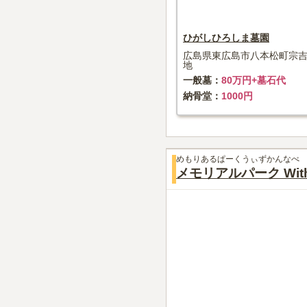
ひがしひろしま墓園
広島県東広島市八本松町宗吉
地
一般墓
80万円+墓石代
納骨堂
1000円
めもりあるぱーくうぃずかんなべ
メモリアルパーク Wit