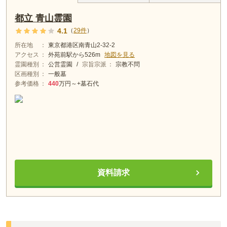
都立 青山霊園
4.1
（
29
件
）
所在地
東京都港区南青山2-32-2
アクセス
外苑前
駅から
526m
地図を見る
霊園種別
公営霊園
/
宗旨宗派
宗教不問
区画種別
一般墓
参考価格
440
万円～
+墓石代
資料請求