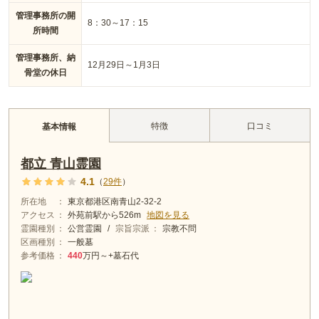
管理事務所の開
8：30～17：15
所時間
管理事務所、納
12月29日～1月3日
骨堂の休日
特徴
口コミ
基本情報
都立 青山霊園
4.1
（
29
件
）
所在地
東京都港区南青山2-32-2
アクセス
外苑前
駅から
526m
地図を見る
霊園種別
公営霊園
/
宗旨宗派
宗教不問
区画種別
一般墓
参考価格
440
万円～
+墓石代