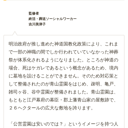
監修者
終活・葬送ソーシャルワーカー
吉川美津子
明治政府が推し進めた神道国教化政策により、これま
で一部の神職の間でしか行われていていなかった神葬
祭が体系化されるようになりました。ところが神道の
場合、死はケガレであるという概念があるため、境内
に墓地を設けることができません。そのため対応策と
して整備されたのが青山霊園をはじめ、疎明、亀戸、
雑司ヶ谷、谷中霊園が整備されました。青山霊園は、
もともと江戸幕府の幕臣・郡上藩青山家の屋敷跡で、
２６ヘクタールの広大な敷地を誇ります。
「公営霊園は安いのでは？」というイメージを持つ人