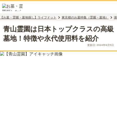
【お墓・霊園・墓地探し】ライフドット
東京都のお墓特集（霊園・墓地）
港
青山霊園は日本トップクラスの高級
墓地！特徴や永代使用料を紹介
更新日:
2024年9月5日