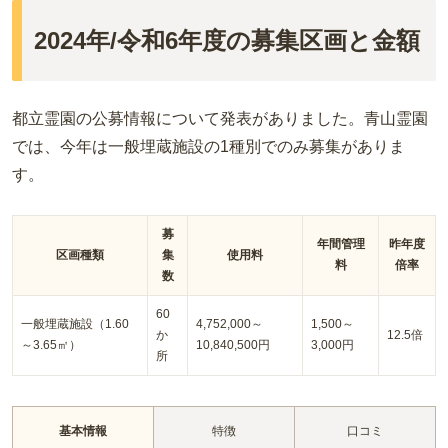
2024年/令和6年度の募集区画と金額
都立霊園の公募情報について発表がありました。青山霊園
では、今年は一般埋蔵施設の1種別でのみ募集がありま
す。
募
年間管理
昨年度
区画種類
集
使用料
料
倍率
数
60
一般埋蔵施設（1.60
4,752,000～
1,500～
か
12.5倍
～3.65㎡）
10,840,500円
3,000円
所
特徴
口コミ
基本情報