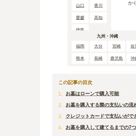
か
山口
香川
愛媛
高知
徳島
九州・沖縄
福岡
大分
宮崎
佐
熊本
長崎
鹿児島
沖
この記事の目次
お墓はローンで購入可能
お墓を購入する際の支払いの流
クレジットカードで支払いがで
お墓を購入して建てるまでの7