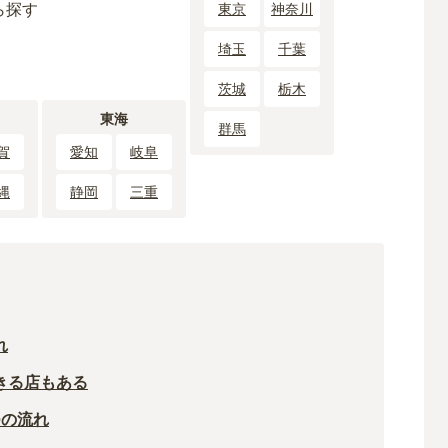
ら探す
東京
神奈川
埼玉
千葉
茨城
栃木
東海
群馬
賀
愛知
岐阜
縄
静岡
三重
れ
きる店もある
つの流れ