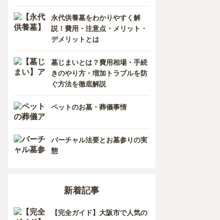
香川県
熊本県
永代供養墓をわかりやすく解
説！費用・注意点・メリット・
愛媛県
長崎県
デメリットとは
高知県
鹿児島県
墓じまいとは？費用相場・手続
きのやり方・増加トラブルを防
徳島県
ぐ方法を徹底解説
沖縄県
ペットのお墓・葬儀事情
バーチャル法要とお墓参りの実
態
新着記事
【完全ガイド】大阪市で人気の