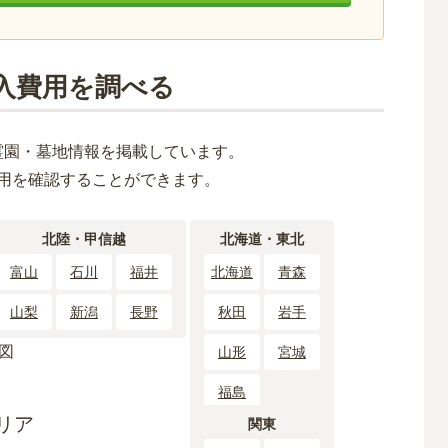
入費用を調べる
霊園・墓地情報を掲載しています。
用を確認することができます。
北陸・甲信越
北海道・東北
富山
石川
福井
北海道
青森
山梨
新潟
長野
秋田
岩手
山形
宮城
福島
リア
関東