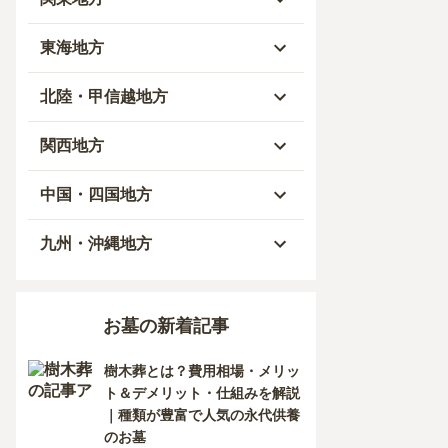
青森県
東京都
東海地方
秋田県
神奈川県
愛知県
北陸・甲信越地方
岩手県
埼玉県
岐阜県
富山県
関西地方
山形県
千葉県
静岡県
石川県
大阪府
中国・四国地方
宮城県
茨城県
三重県
福井県
兵庫県
岡山県
九州・沖縄地方
福島県
栃木県
山梨県
京都府
広島県
福岡県
お墓の新着記事
群馬県
新潟県
滋賀県
鳥取県
大分県
樹木葬とは？費用相場・メリッ
長野県
奈良県
島根県
宮崎県
ト＆デメリット・仕組みを解説
｜種類が豊富で人気の永代供養
和歌山県
山口県
佐賀県
のお墓