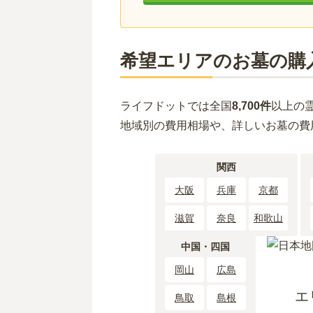
希望エリアのお墓の購
ライフドットでは全国
8,700件
以上の
地域別の費用相場や、詳しいお墓の費
関西
大阪
兵庫
京都
滋賀
奈良
和歌山
中国・四国
岡山
広島
エ
鳥取
島根