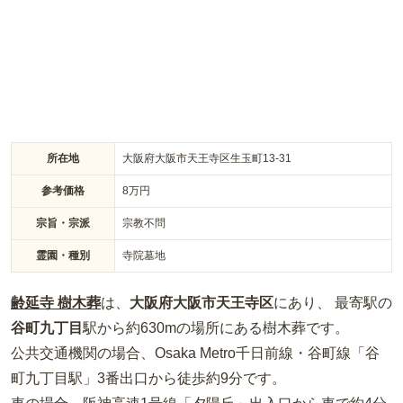
所在地
大阪府大阪市天王寺区生玉町13-31
参考価格
8
万円
宗旨・宗派
宗教不問
霊園・種別
寺院墓地
齢延寺 樹木葬
は、
大阪府
大阪市天王寺区
にあり、 最寄駅の
谷町九丁目
駅から約
630m
の場所
にある
樹木葬
です。
公共交通機関の場合
、Osaka Metro千日前線・谷町線「谷
町九丁目駅」3番出口から徒歩約9分
です。