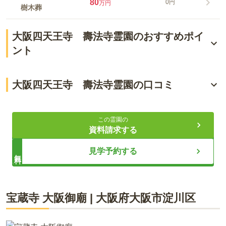
80
0円
万円
樹木葬
大阪四天王寺 壽法寺霊園のおすすめポイ
ント
浮世絵にも描かれた歴史ある「もみじ寺」
大阪四天王寺 壽法寺霊園の口コミ
最高級の黒御影石を使用した次世代型供養
4.3
総合評価
（
4
件）
永代供養と好立地で叶える将来の安心感
この霊園の
資料請求する
40代・男性
ライフドット編集部
見学予約する
無料
JR桃谷駅から徒歩10分ぐらいで基本的に徒歩でいきます。ま
た、お寺の付近にバス停があり、JR天王寺駅からバスでもい
くことが可能です。お寺には車3台分の駐車スペースがあり、
車でいくことも可能です。交通面で不便を感じることはあり
開放感のある、近強い山門が迎えてくれる、都市型の寺院墓苑
宝蔵寺 大阪御廟
|
大阪府
大阪市淀川区
ません。
です。壽法寺は通称「もみぢ寺」とも呼ばれていて、境内に落
ちている落ち葉はご利益があるとされています。 穏やかな雰囲
気の寺院墓地です。秋には美しい紅葉を見られます。霊園を管
口コミをすべて見る（
4
件）