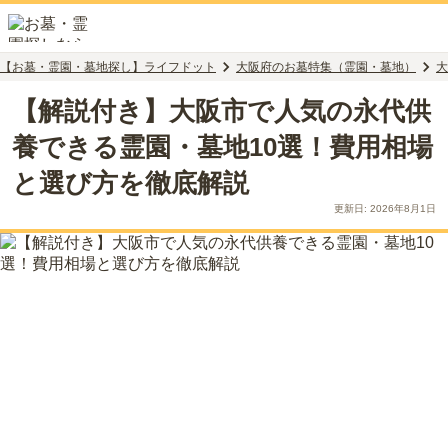
【お墓・霊園・墓地探し】ライフドット
大阪府のお墓特集（霊園・墓地）
大
【解説付き】大阪市で人気の永代供
養できる霊園・墓地10選！費用相場
と選び方を徹底解説
更新日:
2026年8月1日