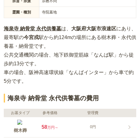
宗旨・宗派
宗教不問
霊園・種別
寺院墓地
海泉寺 納骨堂 永代供養墓
は、
大阪府
大阪市浪速区
にあり、
最寄駅の
今宮戎
駅から約
124m
の場所
にある
樹木葬・永代供
養墓・納骨堂
です。
公共交通機関の場合
、地下鉄御堂筋線「なんば駅」から徒
歩約13分
です。
車の場合
、阪神高速環状線「なんばインター」から車で約
5分
です。
海泉寺 納骨堂 永代供養墓の費用
お墓タイプ
参考価格
管理費
58
0円
万円～
樹木葬