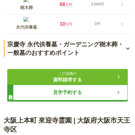
68
3,000円
万円
樹木葬
10
0円
万円
永代供養墓
宗慶寺 永代供養墓・ガーデニング樹木葬・
一般墓のおすすめポイント
駅徒歩約5分！今注目の『お墓を残せる永代供養墓』
この霊園の
完全バリアフリー！永代供養ガーデニング樹木葬プラン
資料請求する
ペットと一緒に眠れるお墓
見学予約する
無料
ライフドット編集部
大阪上本町 來迎寺霊園
|
大阪府
大阪市天王
寺区