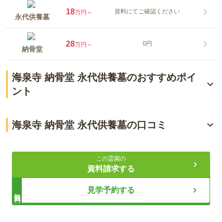
18
資料にてご確認ください
万円～
永代供養墓
28
0円
万円～
納骨堂
海泉寺 納骨堂 永代供養墓のおすすめポイ
ント
5路線から徒歩圏内で利用できる環境
海泉寺 納骨堂 永代供養墓の口コミ
時代に合った供養法あり
4.6
総合評価
（
5
件）
お参りしやすい設備あり
この霊園の
資料請求する
30代・女性
ライフドット編集部
見学予約する
無料
霊園の最寄り駅は今宮戎駅から徒歩1分だが、家が御堂筋線沿
いなので御堂筋線の大国町駅から徒歩4分くらいでいつも行
く。ＪＲならば新今宮駅からも6分ほどで歩いていけるのでア