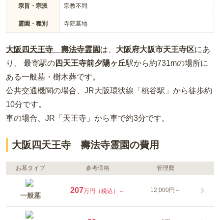
宗旨・宗派
宗教不問
霊園・種別
寺院墓地
大阪四天王寺 壽法寺霊園
は、
大阪府
大阪市天王寺区
にあ
り、 最寄駅の
四天王寺前夕陽ヶ丘
駅から約
731m
の場所
に
ある
一般墓・樹木葬
です。
公共交通機関の場合
、JR大阪環状線「桃谷駅」から徒歩約
10分
です。
車の場合
、JR「天王寺」から車で約3分
です。
大阪四天王寺 壽法寺霊園の費用
お墓タイプ
参考価格
管理費
207
12,000円～
万円（税込）～
一般墓