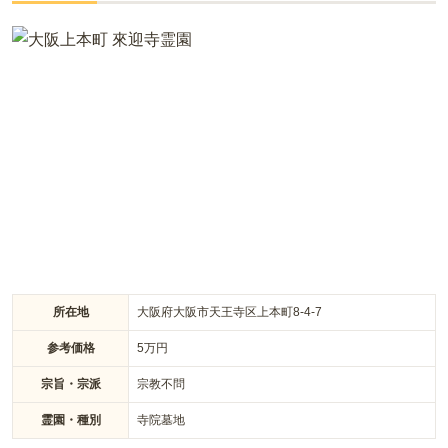
宗慶寺墓地は、「四天王寺前夕陽ケ丘駅」から徒歩約5分のア
クセスの良い立地にあります。完全安心プラン、合祀付きプラ
ン、ガーデニング樹木葬プランの多様な永代供養プランが提供
されています。全プランにおいて、管理費不要や耐震施工、ペ
ットと一緒に納骨可能であることが特徴です。また、宗旨・宗
派を問わず利用できることから、継承者が不要で安心して利用
することができます。
所在地
大阪府大阪市天王寺区上本町8-4-7
参考価格
5
万円
宗旨・宗派
宗教不問
霊園・種別
寺院墓地