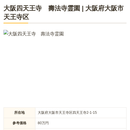
クセスはとても便利
海泉寺はアクセスに便利な大阪市内の寺院で、有名な今宮戎神
大阪四天王寺 壽法寺霊園
|
大阪府
大阪市
社に隣接しています。 納骨堂はお子様がいらっしゃらない方
天王寺区
や、残されたご遺族にご負担がない永代供養付で、無縁になる
口コミをすべて見る（
5
件）
心配がありません。将来、子孫が管理をできなくなったり、途
絶えてしまった場合などにもきちんと供養してくれます。 宗教
宗派も不問で気兼ねなく申し込めます。 交通至便で私鉄の駅が
目の前にあり、地下鉄からは徒歩約3分で到着します。 納骨堂
や法要施設に直結した駐車場もあり、雨の日でも濡れずにお参
りできます。
所在地
大阪府大阪市天王寺区四天王寺2-1-15
参考価格
80
万円