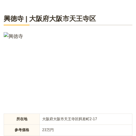
ライフドット編集部
興徳寺
|
大阪府
大阪市天王寺区
「宝蔵寺 大阪御廟」は、都心で駅の近くにある法蔵寺の堂内に
2020年4月にオープン予定の堂内墓地です。霊園・墓地を経営
開発する株式会社ヤシロが手掛ける、新しい形の堂内墓地で、
個別の参拝室があるため快適な空間でお墓参りが可能です。大
事な家族の一員であるペットも埋葬可能になりました。
所在地
大阪府大阪市天王寺区餌差町2-17
参考価格
23
万円