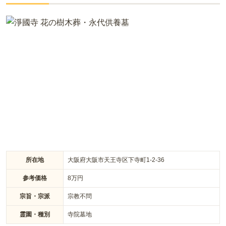
気の寺院墓地です。静かな住宅街の中にあります。穏やかな空
間でお参りができます。日当たりもよく、太陽の日差しが差し
込み園内を明るく照らします。区画は一般墓地です。宗教は自
由なので誰でも申し込みが可能となっています。永代供養墓・
永代供養墓や樹木葬があります。承継者のいない方、家族に迷
惑をかけたくないと考えている方におすすめです。
所在地
大阪府大阪市天王寺区下寺町1-2-36
参考価格
8
万円
宗旨・宗派
宗教不問
霊園・種別
寺院墓地