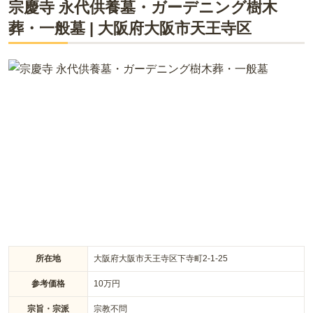
宗慶寺 永代供養墓・ガーデニング樹木
堂に続き、ご家族やペットと共に納骨できる「日想院納骨堂」
口コミをすべて見る（
3
件）
葬・一般墓
が四天王寺前夕陽ヶ丘駅前に誕生しました。仏壇型の納骨堂も
|
大阪府
大阪市天王寺区
新たに増設され、より広く心やすらぐ空間をご提供していま
す。どの納骨堂も宗旨宗派を問わず、年間管理費は不要です。
継承者がいない方でも安心してご利用いただけるよう、光聖寺
が責任をもって永代供養を行います。お参りは毎日可能で、カ
ードキーによる入館システムにより防犯面も安心です。アクセ
ス良好な都心の寺院で、これからの時代に合った新しい納骨の
かたちをご提案いたします。
所在地
大阪府大阪市天王寺区下寺町2-1-25
参考価格
10
万円
宗旨・宗派
宗教不問