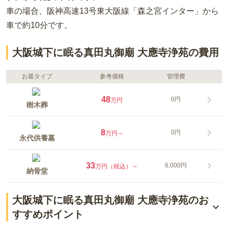
車の場合
、阪神高速13号東大阪線「森之宮インター」から
車で約10分
です。
大阪城下に眠る真田丸御廟 大應寺浄苑の費用
お墓タイプ
参考価格
管理費
48
0円
万円
樹木葬
8
0円
万円～
永代供養墓
33
6,000円
万円（税込）～
納骨堂
大阪城下に眠る真田丸御廟 大應寺浄苑のお
すすめポイント