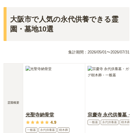
大阪市で人気の永代供養できる霊
園・墓地10選
集計期間：
2026/05/01〜2026/07/31
霊園概要
光聖寺納骨堂
4.9
一般墓
永代供養墓
樹木葬
一般墓
永代供養墓
樹木葬