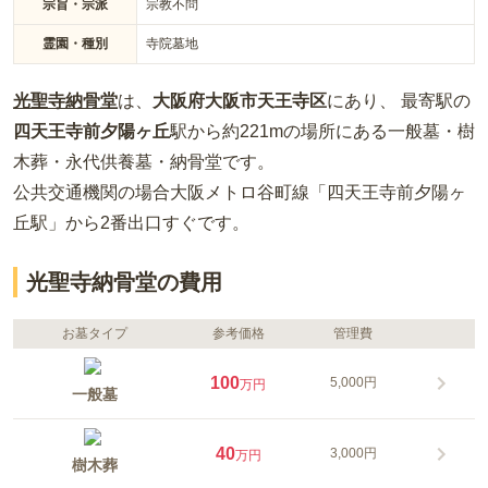
宗旨・宗派
宗教不問
霊園・種別
寺院墓地
光聖寺納骨堂
は、
大阪府
大阪市天王寺区
にあり、 最寄駅の
四天王寺前夕陽ヶ丘
駅から約
221m
の場所
にある
一般墓・樹
木葬・永代供養墓・納骨堂
です。
公共交通機関の場合
大阪メトロ谷町線「四天王寺前夕陽ヶ
丘駅」から2番出口すぐ
です。
光聖寺納骨堂の費用
お墓タイプ
参考価格
管理費
100
5,000円
万円
一般墓
40
3,000円
万円
樹木葬