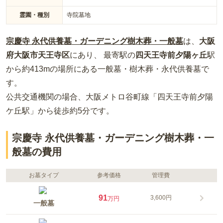
霊園・種別
寺院墓地
宗慶寺 永代供養墓・ガーデニング樹木葬・一般墓
は、
大阪
府
大阪市天王寺区
にあり、 最寄駅の
四天王寺前夕陽ヶ丘
駅
から約
413m
の場所
にある
一般墓・樹木葬・永代供養墓
で
す。
公共交通機関の場合
、大阪メトロ谷町線「四天王寺前夕陽
ケ丘駅」から徒歩約5分
です。
宗慶寺 永代供養墓・ガーデニング樹木葬・一
般墓の費用
お墓タイプ
参考価格
管理費
91
3,600円
万円
一般墓