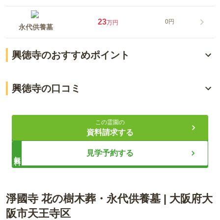
23
0円
万円
永代供養墓
興徳寺のおすすめポイント
2駅から歩いて行ける立地にある霊園
興徳寺の口コミ
自然豊かな雰囲気
5.0
総合評価
（
1
件）
駐車場を完備
この霊園の
資料請求する
50代・男性
ライフドット編集部
見学予約する
無料
大阪市内のほぼ中心部に位置しているので、あらゆる方面か
らの交通手段が選択でき、申し分なく便利である。
鮮やかな自然に彩られた、由緒正しき寺院霊苑です。閑静な住
口コミをすべて見る（
1
件）
淨國寺 花の樹木葬・永代供養墓
|
大阪府
大
宅街に位置しているため、暖かい日差しと自然の息吹をゆった
阪市天王寺区
り感じることができる空間です。 自然に溢れた落ち着いた雰囲