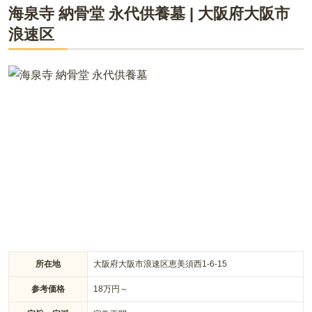
海泉寺 納骨堂 永代供養墓
|
大阪府
大阪市
浪速区
大阪市天王寺区に位置する歴史ある禅寺「齢延寺」が提供する
樹木葬は、永代供養付きで安心です。椿をシンボルにした本堂
西側の樹木葬は、価格もお手頃で、日当たり良好な環境です。
一方、本堂前のプレミア樹木葬はしだれ桜をシンボルとし、格
式と自然美を兼ね備えています。個別安置プランは合祀なし
で、安心して大切な方を供養できます。アクセスも良好で、静
かで緑豊かな環境はお墓参りにも適しています。
所在地
大阪府大阪市浪速区恵美須西1-6-15
参考価格
18
万円～