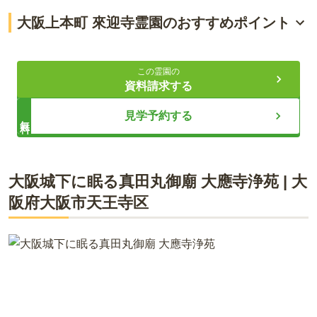
大阪上本町 來迎寺霊園のおすすめポイント
ペットと共に眠れる安心の永代供養
この霊園の
快適な参拝を支える充実の設備
資料請求する
駅から徒歩圏内の好立地で通いやすい
見学予約する
無料
ライフドット編集部
大阪城下に眠る真田丸御廟 大應寺浄苑
|
大
阪府
大阪市天王寺区
宗派不問で年間費・管理費も不要な、新しい形の永代供養墓が
完成しました。ペット供養は7,000円、一般供養は5万円から
と、ご要望に合わせた選択が可能です。園内は完全バリアフリ
ー設計でトイレも各所に完備されており、車椅子の方も安心し
てお参りいただけます。四天王寺前夕陽ヶ丘駅から徒歩圏内と
アクセスも良く、後継ぎに不安をお持ちの方でも、末永く安心
して大切な方を供養していただける環境が整っています。