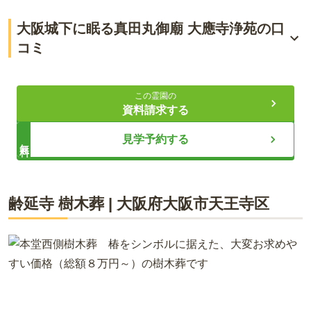
2020年7月にオープン！
大阪城下に眠る真田丸御廟 大應寺浄苑の口
真田丸（真田幸村）ゆかりの場所
コミ
安心の耐震施工
4.6
総合評価
（
3
件）
この霊園の
資料請求する
ライフドット編集部
60代・女性
見学予約する
無料
自宅から自転車で30分で行けるので、近くてよかったです。
明るくてとても綺麗なお墓で亡くなった親も喜んでると思い
大應寺は、文禄年中（1593〜1596年）に開創された、400年以
ます。
上の歴史を誇る寺院です。境内墓地には、木村蒹葭堂、森川竹
齢延寺 樹木葬
|
大阪府
大阪市天王寺区
窓などといった様々な偉人・文化人のお墓があります。浄土宗
口コミをすべて見る（
3
件）
の寺院ですが、永代供養墓は宗派を限らずどなたでも申し込み
をすることができます。