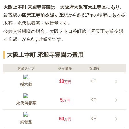
大阪上本町 來迎寺霊園
は、
大阪府
大阪市天王寺区
にあり、
最寄駅の
四天王寺前夕陽ヶ丘
駅から約
617m
の場所
にある
樹
木葬・永代供養墓・納骨堂
です。
公共交通機関の場合
、大阪メトロ谷町線「四天王寺前夕陽
ヶ丘駅」から徒歩約9分
です。
大阪上本町 來迎寺霊園の費用
お墓タイプ
参考価格
管理費
10
0円
万円
樹木葬
5
0円
万円
永代供養墓
60
0円
万円
納骨堂