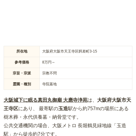
所在地
大阪府大阪市天王寺区餌差町3-15
参考価格
8
万円～
宗旨・宗派
宗教不問
霊園・種別
寺院墓地
大阪城下に眠る真田丸御廟 大應寺浄苑
は、
大阪府
大阪市天
王寺区
にあり、 最寄駅の
玉造
駅から約
757m
の場所
にある
樹木葬・永代供養墓・納骨堂
です。
公共交通機関の場合
、大阪メトロ 長堀鶴見緑地線「玉造
駅」から徒歩約7分
です。