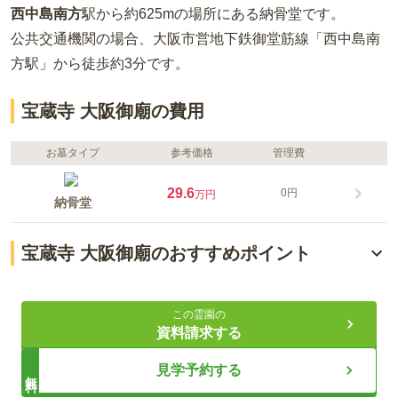
西中島南方
駅から約
625m
の場所
にある
納骨堂
です。
公共交通機関の場合
、大阪市営地下鉄御堂筋線「西中島南
方駅」から徒歩約3分
です。
宝蔵寺 大阪御廟の費用
お墓タイプ
参考価格
管理費
29.6
0円
万円
納骨堂
宝蔵寺 大阪御廟のおすすめポイント
新大阪駅から近い便利な立地
この霊園の
新たに、永代供養付き納骨堂新プラン誕生！
資料請求する
モダンで落ち着いた雰囲気の中でゆったりとお参り
見学予約する
無料