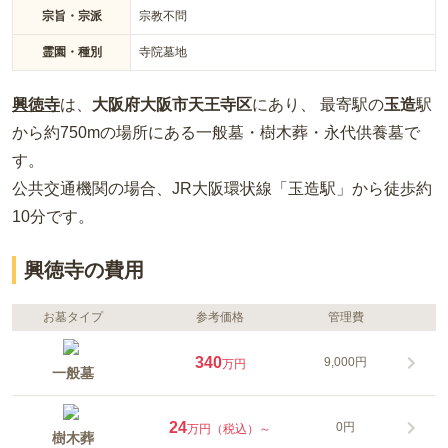
宗旨・宗派
宗教不問
霊園・種別
寺院墓地
興徳寺
は、
大阪府
大阪市天王寺区
にあり、 最寄駅の
玉造
駅
から約
750m
の場所
にある
一般墓・樹木葬・永代供養墓
で
す。
公共交通機関の場合
、JR大阪環状線「玉造駅」から徒歩約
10分
です。
興徳寺の費用
お墓タイプ
参考価格
管理費
340
9,000円
万円
一般墓
24
0円
万円（税込）～
樹木葬