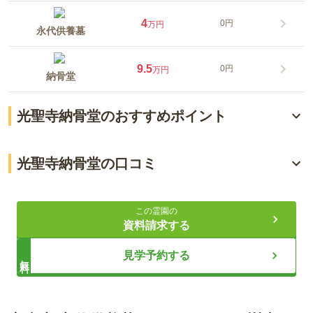
4
0円
万円
永代供養墓
9.5
0円
万円
納骨堂
光聖寺納骨堂のおすすめポイント
ペットと入れる新納骨堂誕生
光聖寺納骨堂の口コミ
継承者がいなくても安心
4.9
総合評価
（
3
件）
全ての方に安心の供養体制
この霊園の
資料請求する
60代・女性
ライフドット編集部
見学予約する
無料
納骨堂は地下鉄の駅から徒歩2分と言う立地条件は珍しいと思
います。お墓は納骨堂から徒歩5分ぐらいの場所にあります
が、遠い距離ではなかったです。
令和2年12月に光聖寺本院に開設された、おひとり様向け納骨