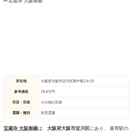
理する壽法寺は地元の方々には「もみじ寺」として有名でで
す。壽法寺の境内にあるもみじの落ち葉にはご利益があると言
われています。在来仏教の方なら誰でも申し込み可能です。参
道は約1ｍ程度の幅があります。隣の方を気にすることなくゆ
ったりとお参りができます。
所在地
大阪府大阪市淀川区西中島2-6-15
参考価格
29.6
万円
宗旨・宗派
その他の宗派
霊園・種別
民営霊園
宝蔵寺 大阪御廟
は、
大阪府
大阪市淀川区
にあり、 最寄駅の