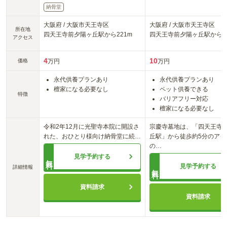
納骨堂
大阪府
/
大阪市天王寺区
大阪府
/
大阪市天王寺区
所在地
四天王寺前夕陽ヶ丘
駅から
221m
四天王寺前夕陽ヶ丘
駅から
4
アクセス
4
10
価格
万円
万円
永代供養プランあり
永代供養プランあり
檀家になる必要なし
ペット供養できる
特徴
バリアフリー対応
檀家になる必要なし
令和2年12月に光聖寺本院に開設さ
宗慶寺墓地は、「四天王寺
れた、おひとり様向け納骨堂に続
…
丘駅」から徒歩約5分のアク
の
…
見学予約する
無料
見学予約する
詳細情報
無料
資料請求
資料請求