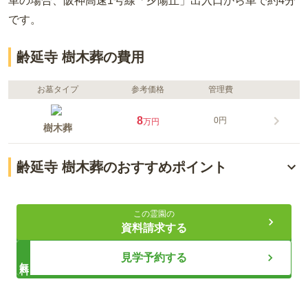
車の場合
、阪神高速1号線「夕陽丘」出入口から車で約4分
です。
齢延寺 樹木葬の費用
お墓タイプ
参考価格
管理費
8
0円
万円
樹木葬
齢延寺 樹木葬のおすすめポイント
リーズナブルな価格
この霊園の
自然志向の樹木葬
資料請求する
安心の永代供養
見学予約する
無料
ライフドット編集部