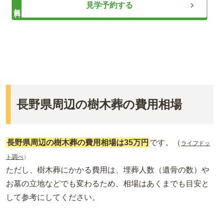
見学予約する
無料
ライフドット編集部
エンゼルパーク上田は、四季折々の自然に囲まれた心癒される
総合霊園です。専属のガーデナーによる園内の手入れや充実し
たセキュリティで安心して利用できます。永代供養墓や樹木葬
長野県周辺の樹木葬の費用相場
など、個々のライフスタイルに合わせた選択肢を提供し、契約
期間の延長も可能です。また、会員はオートロックシステムを
利用し、開園時間外でもアクセスできます。
長野県周辺の樹木葬の費用相場は35万円
です。（
ライフドッ
ト調べ
）
ただし、樹木葬にかかる費用は、埋葬人数（遺骨の数）や
お墓の立地などでも変わるため、相場はあくまでも目安と
して参考にしてください。