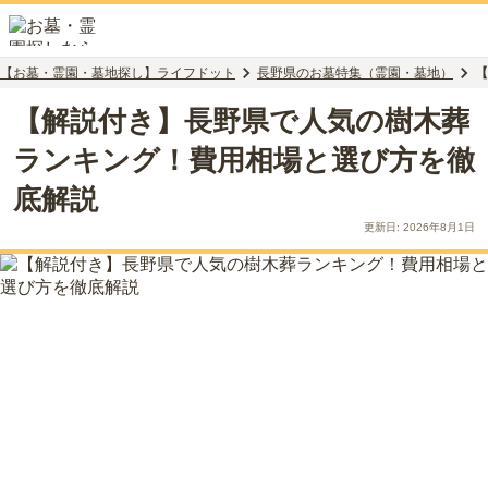
【お墓・霊園・墓地探し】ライフドット
長野県のお墓特集（霊園・墓地）
【
【解説付き】長野県で人気の樹木葬
ランキング！費用相場と選び方を徹
底解説
更新日:
2026年8月1日