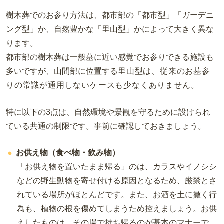
樹木葬でのお参り方法は、都市部の「都市型」「ガーデニ
ング型」か、自然豊かな「里山型」かによって大きく異な
ります。
都市部の樹木葬は一般墓に近い感覚でお参りできる施設も
多いですが、山間部に位置する
里山型は
、従来のお墓参
りの常識が通用しないケースも少なくありません。
特に以下の3点は、自然環境や景観を守るために設けられ
ている共通の制限です。事前に確認しておきましょう。
お供え物（食べ物・飲み物）
「お供え物を置いたまま帰る」のは、カラスやイノシシ
などの野生動物を寄せ付ける原因となるため、厳禁とさ
れている場所がほとんどです。また、お酒を土に撒く行
為も、植物の根を傷めてしまうため控えましょう。お供
えしたものは、その場で持ち帰るのが基本のマナーで