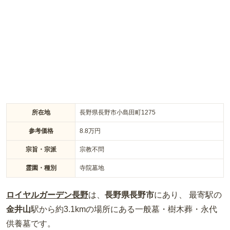
所在地
長野県長野市小島田町1275
参考価格
8.8
万円
宗旨・宗派
宗教不問
霊園・種別
寺院墓地
ロイヤルガーデン長野
は、
長野県
長野市
にあり、 最寄駅の
金井山
駅から約
3.1km
の場所
にある
一般墓・樹木葬・永代
供養墓
です。