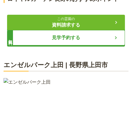
美しい自然に囲まれた霊園の開園
この霊園の
安心のバリアフリー設計とセキュリティ
資料請求する
多彩な供養プランと設備
見学予約する
無料
ライフドット編集部
エンゼルパーク上田
|
長野県
上田市
ロイヤルガーデン長野は、長野市小島田町に位置し、2023年5
月に開園する美しい自然環境の霊園です。専属ガーデナーによ
るきめ細やかな管理と、段差のないバリアフリー設計が特徴で
す。開園時間外も安心して利用できるオートロックシステムを
完備し、セキュリティ対策も充実しています。法要時には会食
や生演奏プランが利用でき、ペット供養も多様なオプションを
提供しています。