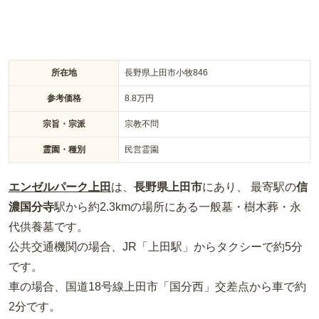
所在地
長野県上田市小牧846
参考価格
8.8
万円
宗旨・宗派
宗教不問
霊園・種別
民営霊園
エンゼルパーク上田
は、
長野県
上田市
にあり、 最寄駅の
信
濃国分寺
駅から約
2.3km
の場所
にある
一般墓・樹木葬・永
代供養墓
です。
公共交通機関の場合
、JR「上田駅」からタクシーで約5分
です。
車の場合
、国道18号線上田市「国分西」交差点から車で約
2分
です。