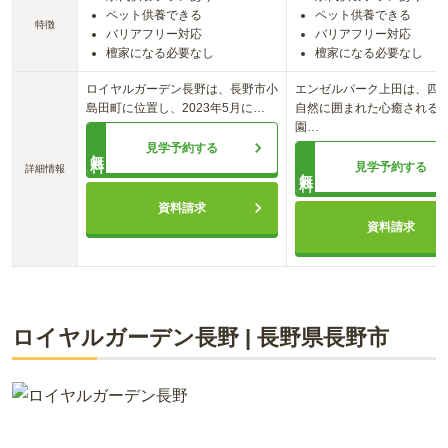
ペット供養できる
ペット供養できる
特徴
バリアフリー対応
バリアフリー対応
檀家になる必要なし
檀家になる必要なし
ロイヤルガーデン長野は、長野市小
エンゼルパーク上田は、四
島田町に位置し、2023年5月に
…
自然に囲まれた心癒される
園
…
見学予約する
無料
見学予約する
詳細情報
無料
資料請求
資料請求
ロイヤルガーデン長野
|
長野県
長野市