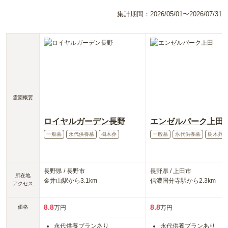
集計期間：
2026/05/01〜2026/07/31
霊園概要
ロイヤルガーデン長野
エンゼルパーク上田
一般墓
永代供養墓
樹木葬
一般墓
永代供養墓
樹木葬
長野県
/
長野市
長野県
/
上田市
所在地
金井山
駅から
3.1km
信濃国分寺
駅から
2.3km
アクセス
8.8
8.8
価格
万円
万円
永代供養プランあり
永代供養プランあり