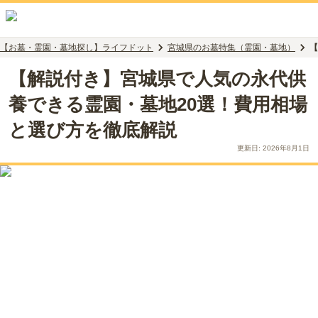
【お墓・霊園・墓地探し】ライフドット
宮城県のお墓特集（霊園・墓地）
【
【解説付き】宮城県で人気の永代供
養できる霊園・墓地20選！費用相場
と選び方を徹底解説
更新日:
2026年8月1日