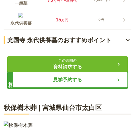
75
万円～
+墓石代
一般墓
15
0円
万円
永代供養墓
充国寺 永代供養墓のおすすめポイント
静寂と四季の花が彩る充国寺
この霊園の
宗派不問で安心のバリアフリー
資料請求する
多様な供養の選択肢が充実
見学予約する
無料
ライフドット編集部
秋保樹木葬
|
宮城県
仙台市太白区
充国寺は仙台市青葉区新坂町の閑静な寺町にある浄土宗のお寺
です。樹齢四百年を超える見事なクロマツが門前で迎え、手入