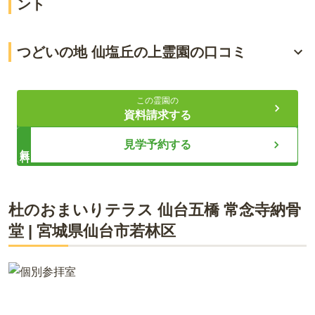
ント
見晴らしが良く開放的な霊園
つどいの地 仙塩丘の上霊園の口コミ
選べる多彩なプラン
4.5
総合評価
（
2
件）
きれいに整備された霊園
この霊園の
資料請求する
40代・女性
ライフドット編集部
見学予約する
無料
自宅から渋滞していなければ車で10分以内でつきます。万が
一今後車が運転できなくなったとしても、もよりの駅からタ
クシーでワンメーターと記載があったので行けない場所では
ありません。まだ良く分かりませんが、駐車場が霊園の広さ
様々なお墓に対応した宗教自由の霊園です。周辺は閑静な住宅
杜のおまいりテラス 仙台五橋 常念寺納骨
に比べ少ない気がしました。（離れた場所に沢山あるのかも
街ですので、静かな環境でゆったりとお墓参りができます。永
しれません）
堂
代管理供養墓の納骨スペースは神道・仏教・キリスト教・自由
|
宮城県
仙台市若林区
タイプの4つから選べます。園路はどなたでも歩きやすいバリ
アフリー対応です。敷地内には管理施設内に休憩所とトイレが
口コミをすべて見る（
2
件）
完備されております。