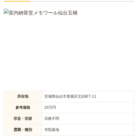
同じ場所で埋葬されるため、安心してご利用いただけます。滝
や東屋が整備された園内で、季節の草花を楽しみながらゆっく
りと故人を偲ぶことができます。
所在地
宮城県仙台市青葉区北目町7-11
参考価格
20
万円
宗旨・宗派
宗教不問
霊園・種別
寺院墓地