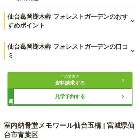
仙台葛岡樹木葬 フォレストガーデンのおす
すめポイント
多彩なスタイルから選べる樹木葬
仙台葛岡樹木葬 フォレストガーデンの口コ
大切なペットと共に眠れる
ミ
永遠に同じ場所で安らげる安心感
4.3
総合評価
（
2
件）
この霊園の
資料請求する
ライフドット編集部
40代・女性
見学予約する
無料
車を所有されている方は問題ないかと思います。交通機関を
使われる方は不便ですが、送迎があるようなので問題はない
仙台市葛岡墓園内に誕生した仙台葛岡樹木葬 フォレストガーデ
かと思われます。
ンは、公園のように整備された自然豊かなガーデン型墓所で
室内納骨堂メモワール仙台五橋
|
宮城県
仙
す。和風と洋風、趣の異なる2つのエリアに5タイプのお墓があ
口コミをすべて見る（
2
件）
り、ご希望に合わせてお選びいただけます。大切なペットと一
台市青葉区
緒に眠ることもでき（共同墓を除く）、有期限ではなく永遠に