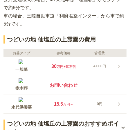
で約6分
です。
車の場合
、三陸自動車道「利府塩釜インター」から車で約
5分
です。
つどいの地 仙塩丘の上霊園の費用
お墓タイプ
参考価格
管理費
30
4,000円
万円
+墓石代
一般墓
お問い合わせ
-
樹木葬
15.5
0円
万円～
永代供養墓
つどいの地 仙塩丘の上霊園のおすすめポイ