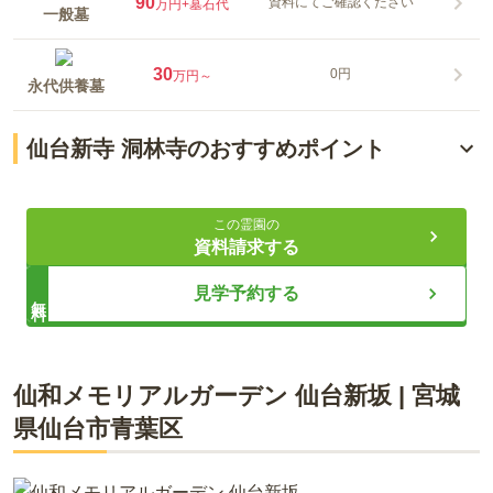
90
資料にてご確認ください
万円
+墓石代
一般墓
30
0円
万円～
永代供養墓
仙台新寺 洞林寺のおすすめポイント
「仙台駅」から徒歩圏内・抜群のアクセス
この霊園の
選べる4プランと永代供養
資料請求する
安心のバリアフリーと環境
見学予約する
無料
ライフドット編集部
仙和メモリアルガーデン 仙台新坂
|
宮城
県
仙台市青葉区
JR「榴ヶ岡駅」から徒歩約3分、「仙台駅」からも徒歩圏内と
いう抜群のアクセスを誇る洞林寺は、複数沿線や駐車場も完備