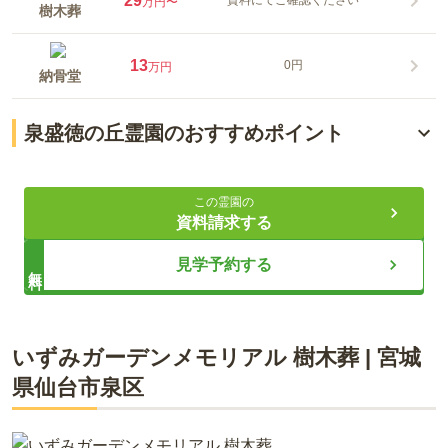
29
資料にてご確認ください
万円〜
樹木葬
13
0円
万円
納骨堂
泉盛徳の丘霊園のおすすめポイント
安心の永代供養
この霊園の
アクセス抜群の好立地
資料請求する
宗教不問で誰でも利用可能
見学予約する
無料
ライフドット編集部
いずみガーデンメモリアル 樹木葬
|
宮城
県
仙台市泉区
仙台市泉区に新たに誕生した樹木墓は、永代供養付きで管理費
不要、継承者がいなくても安心して利用可能です。アクセスも