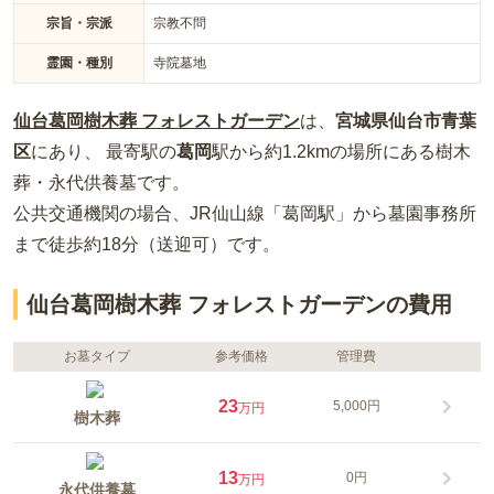
宗旨・宗派
宗教不問
霊園・種別
寺院墓地
仙台葛岡樹木葬 フォレストガーデン
は、
宮城県
仙台市青葉
区
にあり、 最寄駅の
葛岡
駅から約
1.2km
の場所
にある
樹木
葬・永代供養墓
です。
公共交通機関の場合
、JR仙山線「葛岡駅」から墓園事務所
まで徒歩約18分（送迎可）
です。
仙台葛岡樹木葬 フォレストガーデンの費用
お墓タイプ
参考価格
管理費
23
5,000円
万円
樹木葬
13
0円
万円
永代供養墓