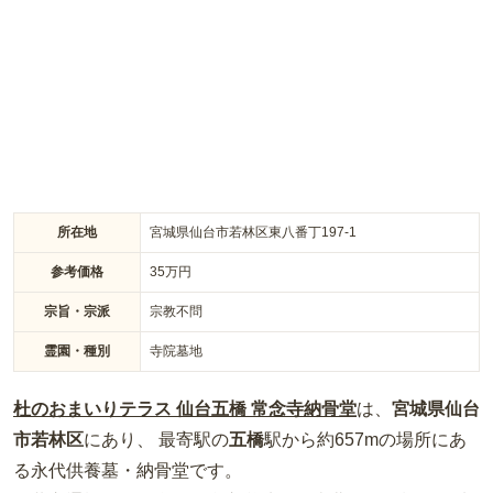
所在地
宮城県仙台市若林区東八番丁197-1
参考価格
35
万円
宗旨・宗派
宗教不問
霊園・種別
寺院墓地
杜のおまいりテラス 仙台五橋 常念寺納骨堂
は、
宮城県
仙台
市若林区
にあり、 最寄駅の
五橋
駅から約
657m
の場所
にあ
る
永代供養墓・納骨堂
です。