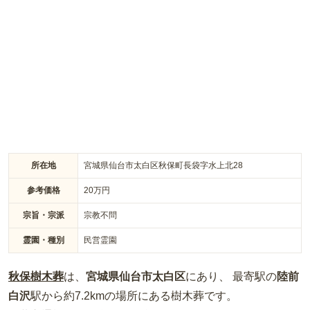
れの行き届いた境内では四季折々の花々が訪れる人を楽しませ
ます。写経会やお寺茶話会も開かれ、地域の方々に親しまれて
います。墓地は宗派を問わず、一般墓所や家族墓、個別永代供
養墓、永代供養墓など多様な選択肢があります。駐車場からお
墓までバリアフリーで、どなたでも安心してお参りいただけま
す。個別永代供養墓は年会費不要で四人まで納骨でき、合祀墓
や納骨堂、ペット供養墓などさまざまなニーズにも対応してい
ます。
所在地
宮城県仙台市太白区秋保町長袋字水上北28
参考価格
20
万円
宗旨・宗派
宗教不問
霊園・種別
民営霊園
秋保樹木葬
は、
宮城県
仙台市太白区
にあり、 最寄駅の
陸前
白沢
駅から約
7.2km
の場所
にある
樹木葬
です。