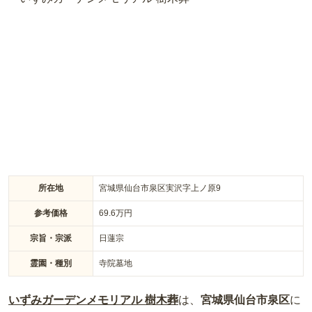
良好で、地下鉄八乙女駅からバスで「賀茂神社」下車徒歩約1
分、泉スマートインターから約7分と便利です。宗教不問でど
なたでも利用できる柔軟な対応も魅力です。
所在地
宮城県仙台市泉区実沢字上ノ原9
参考価格
69.6
万円
宗旨・宗派
日蓮宗
霊園・種別
寺院墓地
いずみガーデンメモリアル 樹木葬
は、
宮城県
仙台市泉区
に