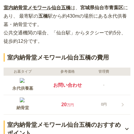
室内納骨堂メモワール仙台五橋
は、
宮城県
仙台市青葉区
に
あり、 最寄駅の
五橋
駅から約
430m
の場所
にある
永代供養
墓・納骨堂
です。
公共交通機関の場合
、「仙台駅」からタクシーで約5分、
徒歩約12分
です。
室内納骨堂メモワール仙台五橋の費用
お墓タイプ
参考価格
管理費
お問い合わせ
-
永代供養墓
20
0円
万円
納骨堂
室内納骨堂メモワール仙台五橋のおすすめ
ポイント