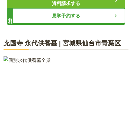
永代供養で叶える安心と将来への備え
資料請求する
自然素材が息づくこだわりの建築デザイン
見学予約する
無料
ライフドット編集部
充国寺 永代供養墓
|
宮城県
仙台市青葉区
2026年3月14日、仙台市中心部に「杜のおまいりテラス 仙台五
橋 常念寺納骨堂」がオープンいたしました。光と風が通り抜け
る上質な旅館のような建築は、秋保石などの自然素材を活かし
た心地よい空間です。天候に左右されない室内墓所でありなが
ら、永代供養付きのため将来の墓じまいの心配もありません。
杜庭を眺めながら大切な方へ想いを馳せる、新しい供養の形を
ぜひ現地でご体感ください。見学は予約制にて受付中です。