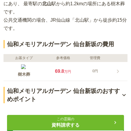
にあり、 最寄駅の
北山
駅から約
1.2km
の場所
にある
樹木葬
です。
公共交通機関の場合
、JR仙山線「北山駅」から徒歩約15分
です。
仙和メモリアルガーデン 仙台新坂の費用
お墓タイプ
参考価格
管理費
69.8
0円
万円
樹木葬
仙和メモリアルガーデン 仙台新坂のおすす
めポイント
仙台市中心部から好アクセスな好立地
この霊園の
宗派不問でペットと共に眠れる希少な区画
資料請求する