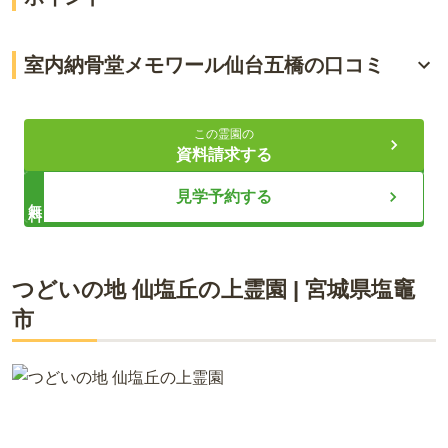
駅近で便利な屋内納骨堂
室内納骨堂メモワール仙台五橋の口コミ
最新設備で快適なお参り
4.0
総合評価
（
1
件）
ペット共葬や生前申込も可
この霊園の
資料請求する
50代・女性
ライフドット編集部
見学予約する
無料
地下鉄五橋駅からも近かったのですが、少しわかりつらく、
納骨堂の方に電話にて案内頂き行けましたが、もう少し納骨
堂までの案内看板が欲しかったです。
「墓石を持たないという選択。」として、仙台市中心部に誕生
つどいの地 仙塩丘の上霊園
|
宮城県
塩竈
した室内納骨堂メモワール仙台五橋は、仙台駅から徒歩約12分
口コミをすべて見る（
1
件）
市
と好立地にあり、全区画に永代供養が付いた安心の屋内納骨堂
です。冷暖房完備で天候を問わず快適にお参りでき、ご遺骨は
一人ひとり専用のメモワールBOXに納めます。専用カードをか
ざすと故人の遺影が祭壇に映し出され、周囲を気にせず心ゆく
までお過ごしいただけます。生前申込みや預骨期間の延長も可
能で、大切なペットと一緒に納骨できるプランもご用意してお
ります。