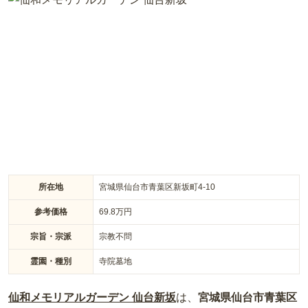
されたお参りに便利な環境です。全区画南向きで日当たりが良
く、館内はバリアフリー設計のため車椅子の方でも安心です。
限定4基の永代供養付き一般墓をはじめ、将来の墓じまいに不
安がある方でも選びやすい4つのプランをご用意しました。都
心の利便性と豊かな緑が調和する安らぎの空間で、大切な方を
供養いただけます。
所在地
宮城県仙台市青葉区新坂町4-10
参考価格
69.8
万円
宗旨・宗派
宗教不問
霊園・種別
寺院墓地
仙和メモリアルガーデン 仙台新坂
は、
宮城県
仙台市青葉区