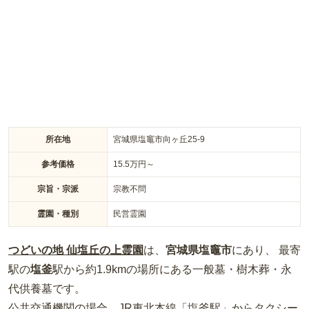
所在地
宮城県塩竈市向ヶ丘25-9
参考価格
15.5
万円～
宗旨・宗派
宗教不問
霊園・種別
民営霊園
つどいの地 仙塩丘の上霊園
は、
宮城県
塩竈市
にあり、 最寄
駅の
塩釜
駅から約
1.9km
の場所
にある
一般墓・樹木葬・永
代供養墓
です。
公共交通機関の場合
、JR東北本線「塩釜駅」からタクシー