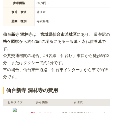
参考価格
30
万円～
宗旨・宗派
曹洞宗
霊園・種別
寺院墓地
仙台新寺 洞林寺
は、
宮城県
仙台市若林区
にあり、 最寄駅の
榴ケ岡
駅から約
426m
の場所
にある
一般墓・永代供養墓
で
す。
公共交通機関の場合
、JR各線「仙台駅」東口から徒歩約13
分、またはタクシーで約4分
です。
車の場合
、仙台東部道路「仙台東インター」から車で約15
分
です。
仙台新寺 洞林寺の費用
お墓タイプ
参考価格
管理費