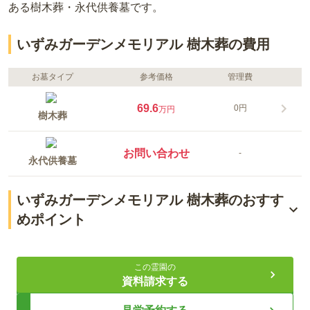
ある
樹木葬・永代供養墓
です。
いずみガーデンメモリアル 樹木葬の費用
お墓タイプ
参考価格
管理費
69.6
0円
万円
樹木葬
お問い合わせ
-
永代供養墓
いずみガーデンメモリアル 樹木葬のおすす
めポイント
生前の宗旨や宗派を問わず眠れる
この霊園の
泉パークタウンに隣接
資料請求する
選べる2タイプの墓所