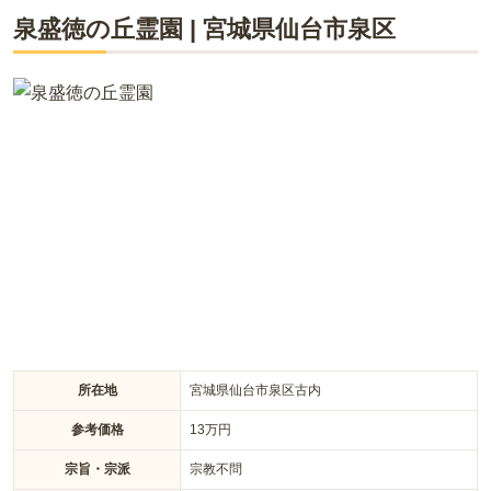
ライフドット編集部
泉盛徳の丘霊園
|
宮城県
仙台市泉区
2020年3月、仙台市秋保町に新たに誕生した秋保樹木葬は、す
べての区画が無期限で使用でき、大切なペットも一緒に眠るこ
とができる新しいスタイルの樹木葬墓地です。女性専用区画も
新たに設けられ、ご希望に合わせた選択が可能になりました。
現地には毎日スタッフが常駐しており、他の墓地にはない安心
のサポート体制で気軽にお参りいただけます。また、秋保温泉
をはじめとした観光地に囲まれた立地のため、お参りの際には
ご家族での小旅行もお楽しみいただけるのが魅力です。駐車場
も完備しているため、お車での来園も安心です。どうぞ、お気
軽にご見学ください。
所在地
宮城県仙台市泉区古内
参考価格
13
万円
宗旨・宗派
宗教不問