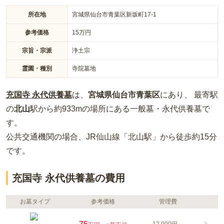
所在地
宮城県仙台市青葉区新坂町17-1
参考価格
15
万円
宗旨・宗派
浄土宗
霊園・種別
寺院墓地
充国寺 永代供養墓
は、
宮城県
仙台市青葉区
にあり、 最寄駅
の
北山
駅から約
933m
の場所
にある
一般墓・永代供養墓
で
す。
公共交通機関の場合
、JR仙山線「北山駅」から徒歩約15分
です。
充国寺 永代供養墓の費用
お墓タイプ
参考価格
管理費
12,000円～