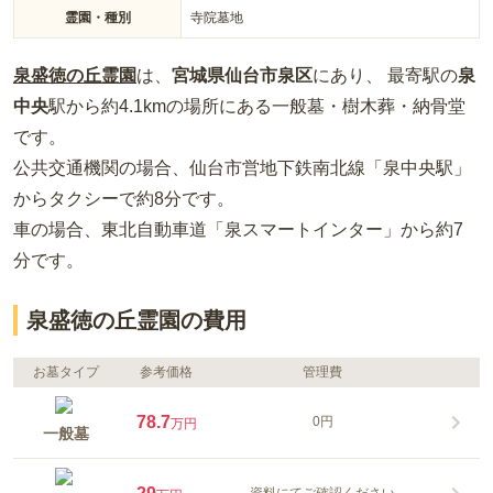
霊園・種別
寺院墓地
泉盛徳の丘霊園
は、
宮城県
仙台市泉区
にあり、 最寄駅の
泉
中央
駅から約
4.1km
の場所
にある
一般墓・樹木葬・納骨堂
です。
公共交通機関の場合
、仙台市営地下鉄南北線「泉中央駅」
からタクシーで約8分
です。
車の場合
、東北自動車道「泉スマートインター」から約7
分
です。
泉盛徳の丘霊園の費用
お墓タイプ
参考価格
管理費
78.7
0円
万円
一般墓