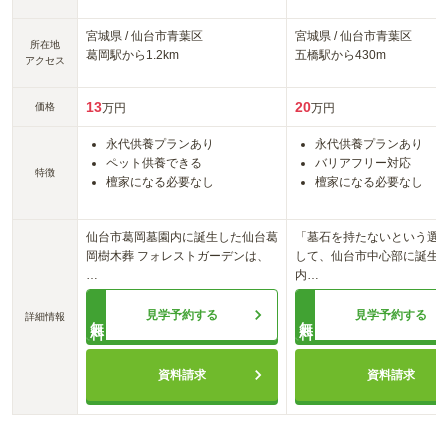
宮城県
/
仙台市青葉区
宮城県
/
仙台市青葉区
所在地
葛岡
駅から
1.2km
五橋
駅から
430m
アクセス
13
20
価格
万円
万円
永代供養プランあり
永代供養プランあり
ペット供養できる
バリアフリー対応
特徴
檀家になる必要なし
檀家になる必要なし
仙台市葛岡墓園内に誕生した仙台葛
「墓石を持たないという選
岡樹木葬 フォレストガーデンは、
して、仙台市中心部に誕生
…
内
…
見学予約する
見学予約する
詳細情報
無料
無料
資料請求
資料請求