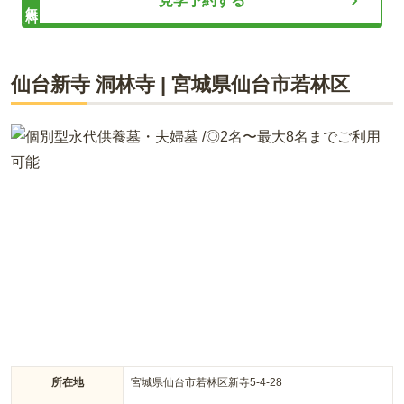
見学予約する
無料
ライフドット編集部
仙台新寺 洞林寺
|
宮城県
仙台市若林区
四季折々の美しい草花が訪れる人を出迎えてくれる安らぎの場
所です。 芝墓所は1.8㎡と2.25㎡で、一般墓所は1.5㎡・3㎡・
3.6㎡の5種類があります。 ゆとりある広さの区画をお探しの方
におすすめです。 合同墓久遠の縁やペット霊園もあり、多彩な
ニーズに応えています。 墓域内は段差が少なく、車椅子の貸し
出しサービスを行っているので便利です。
所在地
宮城県仙台市若林区新寺5-4-28