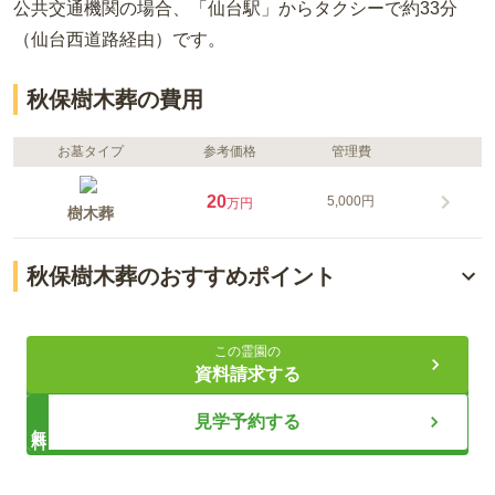
公共交通機関の場合
、「仙台駅」からタクシーで約33分
（仙台西道路経由）
です。
秋保樹木葬の費用
お墓タイプ
参考価格
管理費
20
5,000円
万円
樹木葬
秋保樹木葬のおすすめポイント
安心と自由を叶える樹木葬
この霊園の
毎日スタッフが常駐で安心
資料請求する
秋保の自然に囲まれた立地
見学予約する
無料