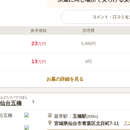
コメント・口コミを
参考価格
管理費
ライフドット編集部のコメント
仙台市葛岡墓園内に誕生した仙台
23
5,000円
万円
ンは、公園のように整備された自
す。和風と洋風、趣の異なる2つの
り、ご希望に合わせてお選びいた
13
0円
万円
緒に眠ることもでき（共同墓を除
同じ場所で埋葬されるため、安心
口コミ評価
や東屋が整備された園内で、季節
4.3
みんなの評価
口コミ
2
お墓の詳細を見る
りと故人を偲ぶことができます。
環境がとにかく良かったです。雰
40代
女性
れていて、足を運びたくなる墓地でしたの
せんだいいつつばし
仙台五橋
最寄駅：
五橋
駅
(
430m
)
ア
宮城県仙台市青葉区北目町7-11