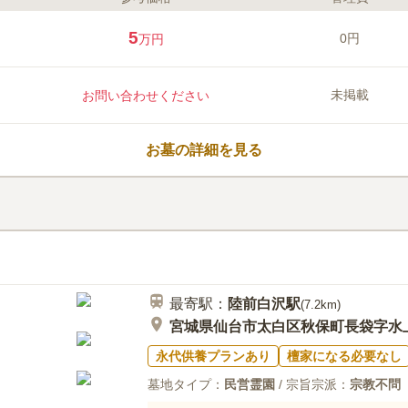
ライフドット編集部のコメント
北上川の南、上品山のふもとに誕
5
0円
万円
をはじめとした四季折々の草木に
木葬霊園です。宗旨宗派を問わず
け、生前のお申し込みやお墓の改
未掲載
お問い合わせください
お参りしやすく、365日いつでも
ご夫婦、ご家族ごとの個別区画が
口コミ評価
緒に納骨できます。石碑にはお名
この霊園はまだ誰からも評価されていませ
お墓の詳細を見る
ができ、永代にわたり安心してお
き4人用・5人以上用は完売し、7
ました。宗教法人建立寺が管理し
じて承ります。
最寄駅：
陸前白沢
駅
(
7.2km
)
宮城県仙台市太白区秋保町長袋字水上
永代供養プランあり
檀家になる必要なし
墓地タイプ：
民営霊園
/ 宗旨宗派：
宗教不問