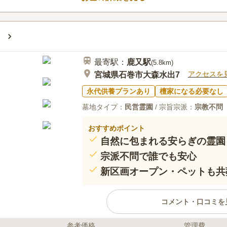
能で、大切なペットと一緒に納骨
周辺は徒歩で行けば、最寄り駅に
50代
女性
ります。
題ないかと思います車で来ても駐車場綺麗
う
最寄駅：
鹿又
駅
(
5.8km
)
アクセスを
宮城県石巻市大森水出7
永代供養プランあり
檀家になる必要なし
墓地タイプ：
民営霊園
/ 宗旨宗派：
宗教不問
おすすめポイント
自然に包まれる安らぎの霊園
宗派不問で誰でも安心
新区画オープン・ペットも共
コメント・口コミを
参考価格
管理費