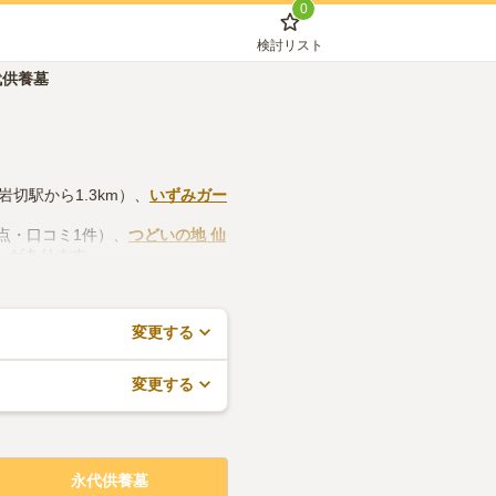
0
検討リスト
代供養墓
岩切駅から1.3km）、
いずみガー
0点・口コミ1件）、
つどいの地 仙
件）があります。
施設や管理事務所などの設備や管
無料でできますので、活用してみ
変更する
変更する
永代供養墓