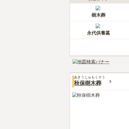
樹木葬
永代供養墓
あきうじゅもくそう
秋保樹木葬