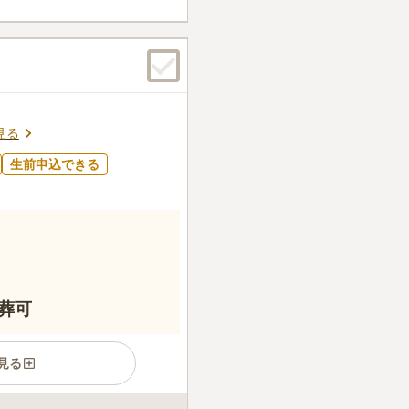
できるプランもご用意してお
戻り隣の駅が中心部なので問
でしたので大丈夫です
口コミの続きを読む
見る
生前申込できる
葬可
見る