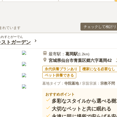
チェックして検討リ
まれています
ぉれすとがーでん
レストガーデン
最寄駅：
葛岡
駅
(
1.2km
)
宮城県仙台市青葉区郷六字葛岡42
永代供養プランあり
檀家になる必要なし
ペット供養できる
墓地タイプ：
寺院墓地
/ 宗旨宗派：
宗教不問
おすすめポイント
多彩なスタイルから選べる樹
大切なペットと共に眠れる
永遠に同じ場所で安らげる安