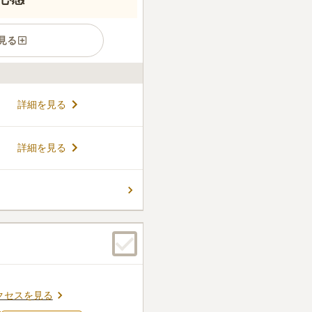
見る
葛岡樹木葬 フォレストガーデ
詳細を見る
然豊かなガーデン型墓所で
エリアに5タイプのお墓があ
だけます。大切なペットと一
コメントの続きを読む
詳細を見る
く）、有期限ではなく永遠に
してご利用いただけます。滝
の草花を楽しみながらゆっく
件
囲気が暗くなく綺麗に整備さ
で決めました。
口コミの続きを読む
クセスを見る