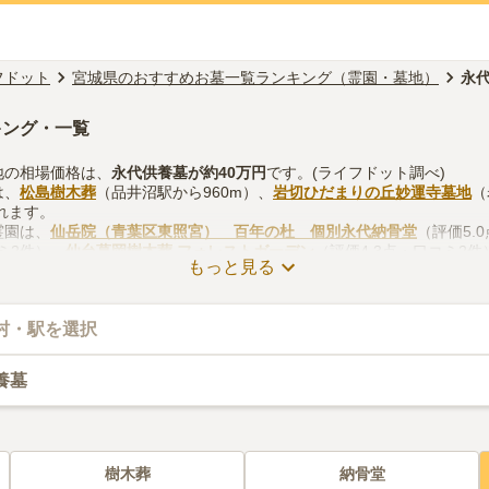
フドット
宮城県のおすすめお墓一覧ランキング（霊園・墓地）
永
キング・一覧
地の相場価格は、
永代供養墓
が約
40万円
です。(ライフドット調べ)
は、
松島樹木葬
（品井沼駅から960m）、
岩切ひだまりの丘妙運寺墓地
（
れます。
霊園は、
仙岳院（青葉区東照宮） 百年の杜 個別永代納骨堂
（評価5.
ミ2件）、
仙台葛岡樹木葬 フォレストガーデン
（評価4.3点・口コミ2
もっと見る
地のお墓探しをする際は、自宅からの交通アクセスを確認しつつ、法要
の入手方法などを考慮して選ぶとよいでしょう。資料請求や見学予約が
村・駅を選択
養墓
樹木葬
納骨堂