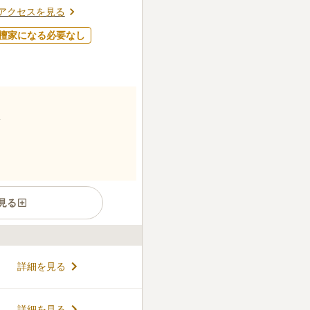
アクセスを見る
檀家になる必要なし
見る
場所にあるお墓です。 シンボ
詳細を見る
リアなど、多彩なニーズに応
 お墓のタイプもおひとり様だ
で眠ることも可能です。 ペ
コメントの続きを読む
詳細を見る