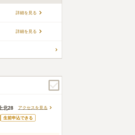
生した石巻上品樹木葬は、桜
詳細を見る
囲まれた、美しい公園型の樹
、どなたでもご利用いただ
葬も可能です。墓所は平坦で
コメントの続きを読む
詳細を見る
訪れることができます。個人、
あり、それぞれにペットも一
前やお好きな言葉を刻むこと
ん。
眠りいただけます。好評につ
月から新区画がオープンいたし
、法要やご葬儀もご希望に応
アクセスを見る
北28
生前申込できる