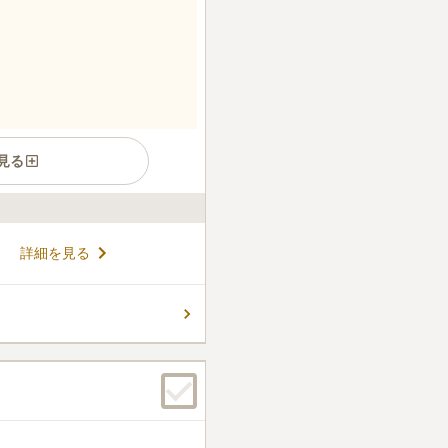
見る
たに誕生した秋保樹木葬は、す
詳細を見る
大切なペットも一緒に眠るこ
葬墓地です。女性専用区画も
た選択が可能になりました。
コメントの続きを読む
おり、他の墓地にはない安心
ただけます。また、秋保温泉
立地のため、お参りの際には
ん。
だけるのが魅力です。駐車場
園も安心です。どうぞ、お気