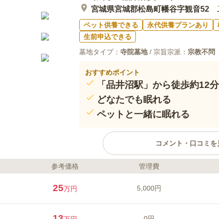
宮城県宮城郡松島町幡谷字観音52
ペット供養できる
永代供養プランあり
生前申込できる
墓地タイプ：
寺院墓地
/ 宗旨宗派：
宗教不問
おすすめポイント
「品井沼駅」から徒歩約12分
どなたでも眠れる
ペットと一緒に眠れる
コメント・口コミを
参考価格
管理費
ライフドット編集部のコメント
雄大な自然に囲まれた気持ち良い
25
5,000円
万円
ルツリー型・共同型・ガーデンエ
えるプランが用意されています。
けではなく5人以上用もあり、家族
13
0円