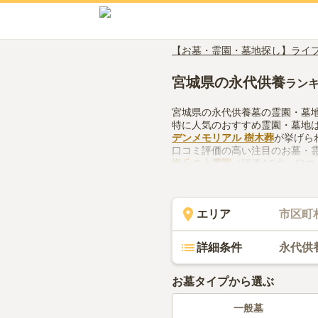
【お墓・霊園・墓地探し】ライ
宮城県の永代供養
ラン
宮城県の永代供養墓の霊園・墓
特に人気のおすすめ霊園・墓地
デンメモリアル 樹木葬
が挙げら
口コミ評価の高い注目のお墓・
塩丘の上霊園
（評価4.5点・口コ
宮城県で永代供養墓の霊園・墓
理体制、近隣での供花やお線香
てください。
エリア
市区町
詳細条件
永代供
お墓タイプから選ぶ
一般墓