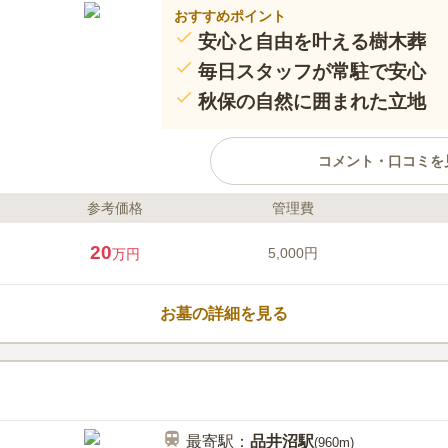
おすすめポイント
安心と自由を叶える樹木葬
毎日スタッフが常駐で安心
秋保の自然に囲まれた立地
コメント・口コミを
参考価格
管理費
ライフドット編集部のコメント
2020年3月、仙台市秋保町に新
20
5,000円
万円
べての区画が無期限で使用でき、
とができる新しいスタイルの樹木
新たに設けられ、ご希望に合わせ
お墓の詳細を見る
現地には毎日スタッフが常駐して
のサポート体制で気軽にお参りい
口コミ評価
をはじめとした観光地に囲まれた
この霊園はまだ誰からも評価されていませ
ご家族での小旅行もお楽しみいた
も完備しているため、お車での来
軽にご見学ください。
最寄駅：
品井沼
駅
(
960m
)