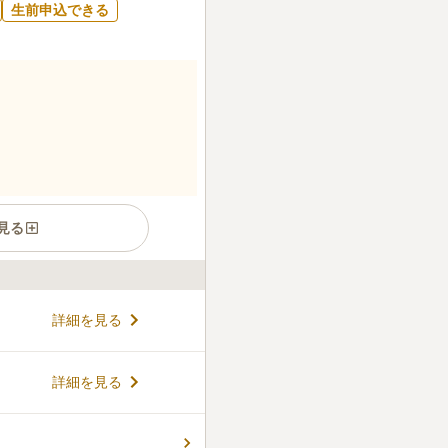
生前申込できる
見る
として、仙台市中心部に誕生
詳細を見る
は、仙台駅から徒歩約12分
養が付いた安心の屋内納骨堂
快適にお参りでき、ご遺骨は
コメントの続きを読む
詳細を見る
に納めます。専用カードをか
され、周囲を気にせず心ゆく
申込みや預骨期間の延長も可
件