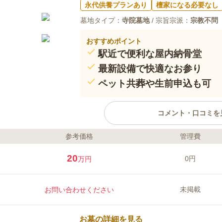
永代供養プランあり
檀家になる必要なし
墓地タイプ：
寺院墓地
/ 宗旨宗派：
宗教不問
おすすめポイント
駅近で便利な屋内納骨堂
最新設備で快適なお参り
ペット共葬や生前申込も可
コメント・口コミを
参考価格
管理費
ライフドット編集部のコメント
「墓石を持たないという選択。」
20
0円
万円
した室内納骨堂メモワール仙台五橋
と好立地にあり、全区画に永代供
です。冷暖房完備で天候を問わず
未掲載
お問い合わせください
一人ひとり専用のメモワールBOX
ざすと故人の遺影が祭壇に映し出
口コミ評価
までお過ごしいただけます。生前
4.0
みんなの評価
口コミ
1
お墓の詳細を見る