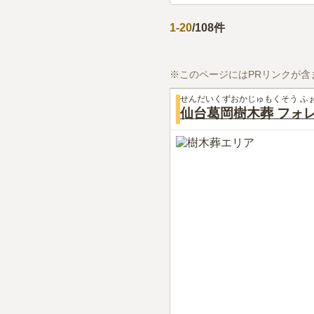
1
-
20
/
108
件
※このページにはPRリンクが含
せんだいくずおかじゅもくそう ふ
仙台葛岡樹木葬 フォ