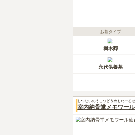
お墓タイプ
樹木葬
永代供養墓
しつないのうこつどうめもわーる
室内納骨堂メモワール