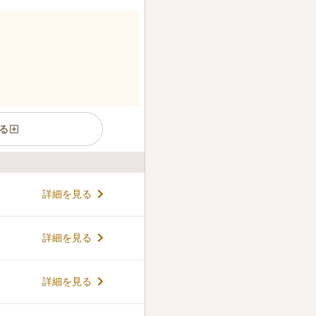
る
かれた洋風霊園です。爽やか
詳細を見る
場所やベンチ、トイレなどが
らお墓参りができます。現代
があるため、ひとりひとりの
コメントの続きを読む
詳細を見る
ストゥーパを連想させる合祀
植えられている「庭園葬・自
プ「永遠」永代墓」などがあ
詳細を見る