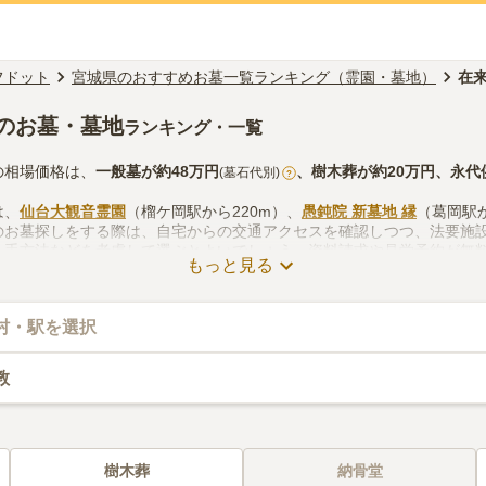
フドット
宮城県のおすすめお墓一覧ランキング（霊園・墓地）
在
のお墓・墓地
ランキング・一覧
の相場価格は、
一般墓
が約
48万円
、
樹木葬
が約
20万円
、
永代
(墓石代別)
?
は、
仙台大観音霊園
（榴ケ岡駅から220m）、
愚鈍院 新墓地 縁
（葛岡駅か
のお墓探しをする際は、自宅からの交通アクセスを確認しつつ、法要施
入手方法などを考慮して選ぶとよいでしょう。資料請求や見学予約が無
もっと見る
村・駅を選択
教
樹木葬
納骨堂