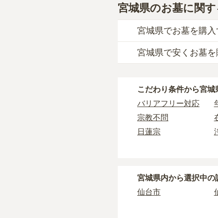
宮城県のお墓に関す
宮城県でお墓を購入
宮城県で安くお墓を
宮城県
での購入費用の
約43万円
です。
宮城県
で一番安価な
お
一般墓を建てる場合は
こだわり条件から
宮城
ます。
宮城県
の一般墓の永代
一般的に最も費用を抑
バリアフリー対応
や墓石の大きさ・素材
タイプです。個別のお
宗教不問
樹木葬・納骨堂・永代
す。
日蓮宗
価格の目安は、1名あた
なお、お墓によっては
黄檗宗
・
開眼法要の費用
：お
公営霊園
宮城県
で安価なお墓を
・
納骨式の費用
：お墓
3人用区画あり
宮城県
内から選択中の
す。
・
年間管理費
：お墓の
仙台市
正確な費用は、区画や