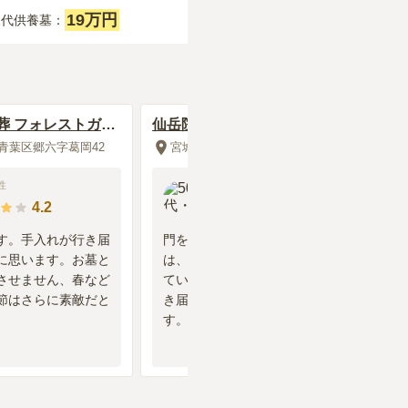
19万円
永代供養墓：
葬 フォレストガー
仙岳院（青葉区東照宮） 百年
の杜 個別永代納骨堂
青葉区郷六字葛岡42
宮城県仙台市青葉区東照宮1丁目1-16
性
50代
・
男性
4.2
5.0
す。手入れが行き届
門をくぐってからの参道や庭園
に思います。お墓と
は、季節の花や草木が手入れされ
させません、春など
ていて、本堂や納骨堂も清掃が行
節はさらに素敵だと
き届いており、とても良かったで
す。