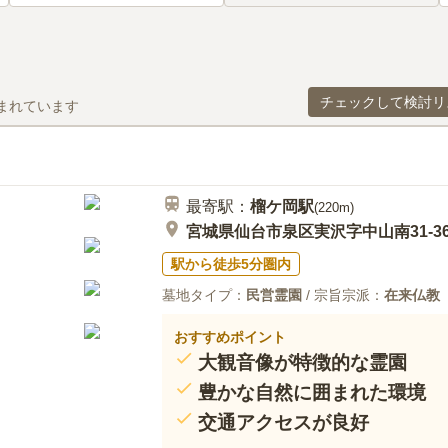
チェックして検討リ
まれています
最寄駅：
榴ケ岡
駅
(
220m
)
宮城県仙台市泉区実沢字中山南31-3
駅から徒歩5分圏内
墓地タイプ：
民営霊園
/ 宗旨宗派：
在来仏教
おすすめポイント
大観音像が特徴的な霊園
豊かな自然に囲まれた環境
交通アクセスが良好