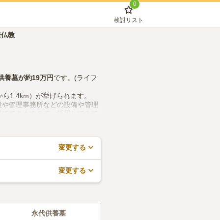
0
検討リスト
来仏教
供養墓
が約
19万円
です。(ライフ
ら1.4km）が挙げられます。
設や管理事務所などの設備や管理
料でできますので、活用してみて
変更する
変更する
永代供養墓