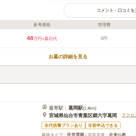
コメント・口コミを
参考価格
管理費
口コミ評価
この霊園はまだ誰からも評価されていませ
48
0円
万円
+墓石代
お墓の詳細を見る
最寄駅：
葛岡
駅
(
1.4km
)
アクセ
宮城県仙台市青葉区郷六字葛岡
永代供養プランあり
生前申込できる
墓地タイプ：
民営霊園
/ 宗旨宗派：
在来仏教