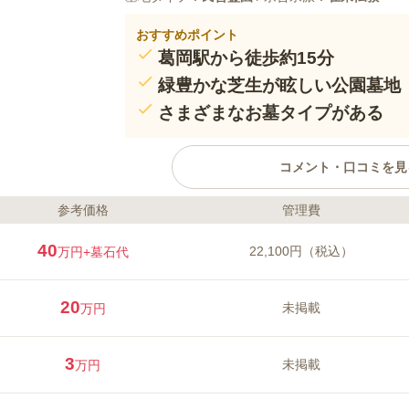
おすすめポイント
葛岡駅から徒歩約15分
緑豊かな芝生が眩しい公園墓地
さまざまなお墓タイプがある
コメント・口コミを見
参考価格
管理費
ライフドット編集部のコメント
葛岡墓苑内にある、全面に人工芝がひ
40
22,100円（税込）
万円
+墓石代
な緑の芝生と色とりどりの花々、休憩
完備されており、ゆっくりと休みなが
のニーズに合わせた多様なお墓タイプ
20
未掲載
万円
要望に合うお墓が見つかります。仏塔
墓「藤かけの塔」、桜の木と梅の木が
口コミ評価
然葬」、カラーが豊富な「戸建てタイ
この霊園はまだ誰からも評価されていません。
3
未掲載
万円
ります。