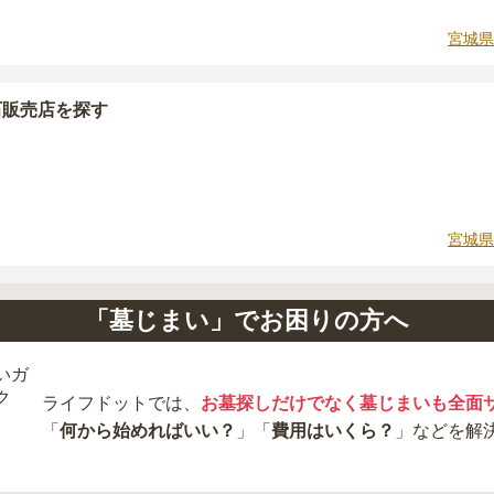
に「提示金額以外にかかる費用はないか」を必ず確認すること
宮城県
場合は、資料請求でも各霊園の詳しい料金案内を取り寄せるこ
石販売店を探す
宮城県
「墓じまい」でお困りの方へ
ライフドットでは、
お墓探しだけでなく墓じまいも全面
「
何から始めればいい？
」「
費用はいくら？
」などを解