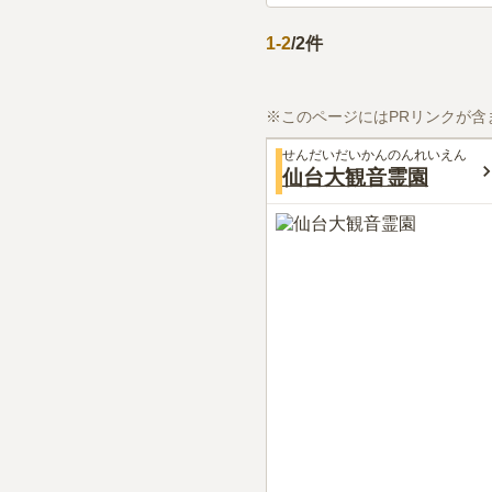
1
-
2
/
2
件
※このページにはPRリンクが含
せんだいだいかんのんれいえん
仙台大観音霊園