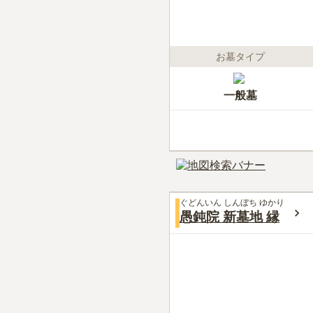
お墓タイプ
一般墓
ぐどんいん しんぼち ゆかり
愚鈍院 新墓地 縁