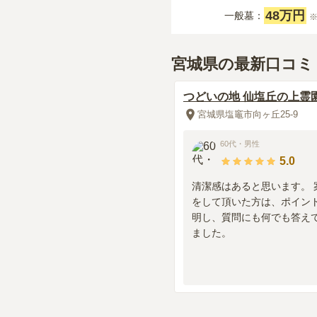
48万円
一般墓：
宮城県の最新口コミ
つどいの地 仙塩丘の上霊
宮城県塩竈市向ヶ丘25-9
60代
・
男性
5.0
清潔感はあると思います。 
をして頂いた方は、ポイン
明し、質問にも何でも答え
ました。