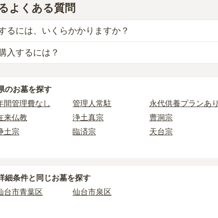
るよくある質問
するには、いくらかかりますか？
購入するには？
目安は、
一般墓が約207万円、樹木葬が約62万円、納骨堂が約
墓
は、
登米市営 石越赤谷共葬墓地
の
一般墓
で、
6000円
(墓石代別
、「永代使用料（土地代）」と「墓石代」の2つが主な費用と
県
のお墓を探す
使用料の平均は
44万円
で、墓石代は
宮城県の平均
163.2万円
で
えられるのは、他の方のご遺骨と一緒に埋葬する
年間管理費なし
管理人常駐
永代供養プランあ
「合祀墓（ご
によって変わります。
墓に比べて省スペースで管理の手間がかからないため、費用が
在来仏教
浄土真宗
曹洞宗
供養墓は、基本的に墓石代がかからず、永代使用料のみかかり
浄土宗
臨済宗
天台宗
り5万円〜30万円程度です。
以下の費用が別途かかる場合があります。
創価学会
樹木葬
納骨堂
墓を新しく建てた際に行う儀式のための費用。僧侶に渡すお布
民営霊園
寺院墓地
1人用区画あり
探したい場合は、
価格の安い順
で並び替えてお墓を探すのがお
に遺骨を納める儀式のための費用。僧侶に渡すお布施、会食な
詳細条件と同じお墓を探す
管理費。契約後、毎年発生するケースがあります。
仙台市青葉区
仙台市泉区
石材の選び方によって大きく変わるため、見積もりを取るまで