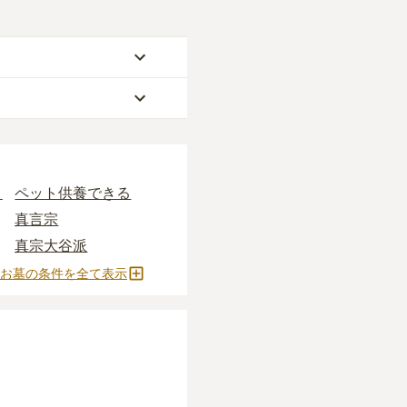
54万円、永代供養墓が
)
からお求めいただけ
なります。
す。いずれも区画の広さ
り
うしぼ）」
ペット供養できる
と呼ばれる
安く設定されていま
真言宗
ます。
真宗大谷派
永代供養墓
お墓の条件を全て表示
施がかかります。
2人用区画あり
すすめです。
どの費用がかかりま
確定しません。