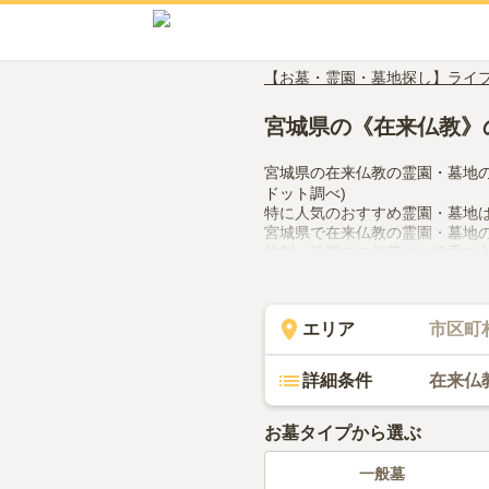
【お墓・霊園・墓地探し】ライ
宮城県の《在来仏教》
宮城県の在来仏教の霊園・墓地
ドット調べ)
特に人気のおすすめ霊園・墓地
宮城県で在来仏教の霊園・墓地
体制、近隣での供花やお線香の
ください。
エリア
市区町
詳細条件
在来仏
お墓タイプから選ぶ
一般墓