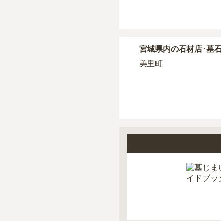
現地見学では、担当者
現地への見学が難しい
宮城県
内の石材店･墓
美里町