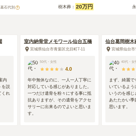
20万円
樹木葬：
※墓石代別
?
園
室内納骨堂メモワール仙台五橋
仙台葛岡樹木
デン
宮城県仙台市青葉区北目町7-11
宮城県仙台市
50代
・
女性
40代
・
女
4.0
案内
年中無休なのに、一人一人丁寧に
まず、綺麗で
トを説
対応している感じがありました。
いているよう
てくれ
一つだけ遺骨を粉々にする事に抵
いうのを感じ
抗ありますが、その遺骨をアクセ
あたたかい季
サリーに出来るのでよいと思いま
思います。
す。