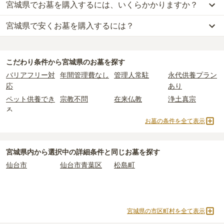
宮城県でお墓を購入するには、いくらかかりますか？
宮城県で安くお墓を購入するには？
宮城県
での購入費用の目安は、
一般墓が約207万円、樹木葬が約62
万円、納骨堂が約54万円、永代供養墓が約43万円
です。
宮城県
で一番安価な
お墓
は、
登米市営 石越赤谷共葬墓地
の
一般墓
一般墓を建てる場合は、「永代使用料（土地代）」と「墓石代」の
で、
6000円
(墓石代別)
からお求めいただけます。
2つが主な費用となります。
こだわり条件から
宮城県
のお墓を探す
一般的に最も費用を抑えられるのは、他の方のご遺骨と一緒に埋葬
宮城県
の一般墓の永代使用料の平均は
44万円
で、墓石代は
宮城県の
バリアフリー対
年間管理費なし
管理人常駐
永代供養プラン
する
「合祀墓（ごうしぼ）」
と呼ばれるタイプです。個別のお墓に
平均
163.2万円
です。いずれも区画の広さや墓石の大きさ・素材に
応
あり
比べて省スペースで管理の手間がかからないため、費用が安く設定
よって変わります。
ペット供養でき
宗教不問
在来仏教
浄土真宗
されています。
樹木葬・納骨堂・永代供養墓は、基本的に墓石代がかからず、永代
る
価格の目安は、1名あたり5万円〜30万円程度です。
使用料のみかかります。
お墓の条件を全て表示
曹洞宗
真言宗
日蓮宗
浄土宗
宮城県
で安価なお墓を探したい場合は、
価格の安い順
で並び替えて
臨済宗
天台宗
真宗大谷派
黄檗宗
なお、お墓によっては以下の費用が別途かかる場合があります。
お墓を探すのがおすすめです。
・
開眼法要の費用
：お墓を新しく建てた際に行う儀式のための費
創価学会
樹木葬
納骨堂
永代供養墓
宮城県
内から選択中の詳細条件と同じお墓を探す
用。僧侶に渡すお布施がかかります。
公営霊園
民営霊園
寺院墓地
1人用区画あり
仙台市
仙台市青葉区
松島町
・
納骨式の費用
：お墓に遺骨を納める儀式のための費用。僧侶に渡
2人用区画あり
3人用区画あり
すお布施、会食などの費用がかかります。
・
年間管理費
：お墓の管理費。契約後、毎年発生するケースがあり
ます。
宮城県の市区町村を全て表示