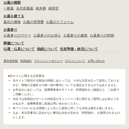
お墓の種類
一般墓
永代供養墓
樹木葬
納骨堂
お墓を建てる
墓石の価格
お墓の管理費
お墓のリフォーム
お墓参り
お墓参りのマナー
お墓参りのお供え
お墓参りの服装
お墓参りの時期
葬儀について
仏壇・仏具について
相続について
生前準備・終活について
運営者情報
利用規約
プライバシーポリシー
口コミについて
お問い合わせ
■当サイトに関する注意事項
当サイトで提供する商品の情報にあたっては、十分な注意を払って提供しておりま
すが、情報の正確性その他一切の事項についてを保証をするものではありません。
お申込みにあたっては、提携事業者のサイトや、利用規約をご確認の上、ご自身で
ご判断ください。
当社では各商品のサービス内容及びキャンペーン等に関するご質問にはお答えでき
かねます。提携事業者に直接お問い合わせください。
本ページのいかなる情報により生じた損失に対しても当社は責任を負いません。
なお、本注意事項に定めがない事項は当社が定める「利用規約」 が適用されるもの
とします。