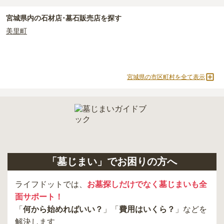
正確な費用は、区画や石材の選び方によって大きく変わるため、見
積もりを取るまで確定しません。
宮城県
内の石材店･墓石販売店を探す
現地見学では、担当者に「提示金額以外にかかる費用はないか」を
美里町
必ず確認することをおすすめします。
現地への見学が難しい場合は、資料請求でも各霊園の詳しい料金案
内を取り寄せることができます。
宮城県の市区町村を全て表示
「墓じまい」でお困りの方へ
ライフドットでは、
お墓探しだけでなく墓じまいも全
面サポート！
「
何から始めればいい？
」「
費用はいくら？
」などを
解決します