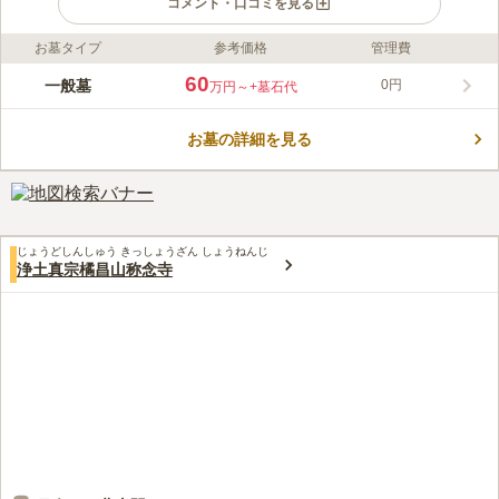
コメント・口コミを見る
お墓タイプ
参考価格
管理費
ライフドット編集部のコメント
境内墓地なので、管理が行き届いています。 お墓の管理だけで
60
一般墓
0円
万円～
+墓石代
はなく、葬儀や法要もお任せできるので安心です。 永代供養に
対応しており、お墓の継承者が居ない方でも安心して眠ることが
お墓の詳細を見る
できます。 納骨堂は、「浄土真宗 真宗大谷派」への理解があれ
コメントの続きを読む
ば宗教を問わず受け入れを行っています。 合葬墓もあり、多彩
なニーズに対応しているのも嬉しいポイントです。
口コミ評価
この霊園はまだ誰からも評価されていません。
じょうどしんしゅう きっしょうざん しょうねんじ
浄土真宗橘昌山称念寺