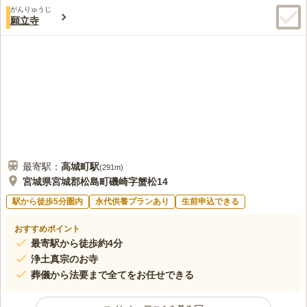
がんりゅうじ
願立寺
最寄駅：
高城町
駅
(
291m
)
宮城県宮城郡松島町磯崎字蟹松14
駅から徒歩5分圏内
永代供養プランあり
生前申込できる
おすすめポイント
最寄駅から徒歩約4分
浄土真宗のお寺
葬儀から法要まで全てをお任せできる