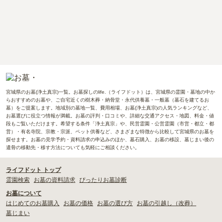
宮城県のお墓(浄土真宗)一覧。お墓探しのlife.（ライフドット）は、宮城県の霊園・墓地の中か
らおすすめのお墓や、ご自宅近くの樹木葬・納骨堂・永代供養墓・一般墓（墓石を建てるお
墓）をご提案します。地域別の墓地一覧、費用相場、お墓(浄土真宗)の人気ランキングなど、
お墓選びに役立つ情報が満載。お墓の評判・口コミや、詳細な交通アクセス・地図、料金・値
段もご覧いただけます。希望する条件「浄土真宗」や、民営霊園・公営霊園（市営・都立・都
営）・有名寺院、宗教・宗派、ペット供養など、さまざまな特徴から比較して宮城県のお墓を
探せます。お墓の見学予約・資料請求の申込みのほか、墓石購入、お墓の移設、墓じまい後の
遺骨の移動先・移す方法についても気軽にご相談ください。
ライフドット トップ
霊園検索
お墓の資料請求
ぴったりお墓診断
お墓について
はじめてのお墓購入
お墓の価格
お墓の選び方
お墓の引越し（改葬）
墓じまい