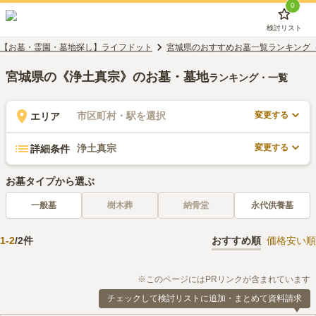
0
検討リスト
【お墓・霊園・墓地探し】ライフドット
宮城県のおすすめお墓一覧ランキング
宮城県の《浄土真宗》のお墓・墓地
ランキング・一覧
変更する
市区町村・駅を選択
エリア
変更する
浄土真宗
詳細条件
お墓タイプから選ぶ
一般墓
樹木葬
納骨堂
永代供養墓
1
-
2
/
2
件
おすすめ順
価格安い順
※このページにはPRリンクが含まれています
チェックして検討リストに追加・まとめて資料請求