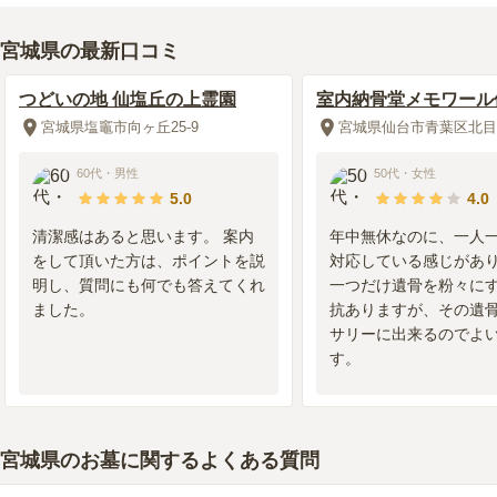
宮城県の最新口コミ
つどいの地 仙塩丘の上霊園
室内納骨堂メモワール
宮城県塩竈市向ヶ丘25-9
宮城県仙台市青葉区北目町
60代
・
男性
50代
・
女性
5.0
4.0
清潔感はあると思います。 案内
年中無休なのに、一人
をして頂いた方は、ポイントを説
対応している感じがあ
明し、質問にも何でも答えてくれ
一つだけ遺骨を粉々に
ました。
抗ありますが、その遺
サリーに出来るのでよ
す。
宮城県のお墓に関するよくある質問