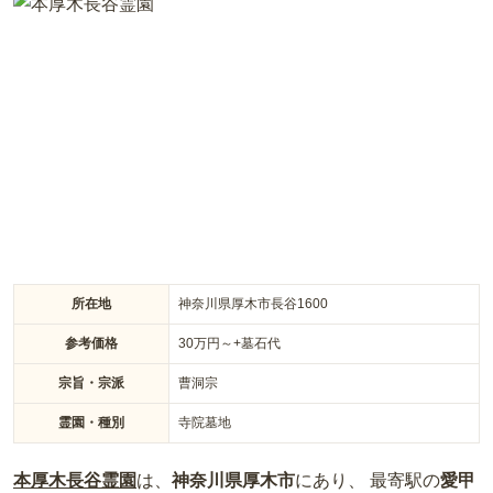
長谷寺は奈良時代に創建されたとされる由緒正しいお寺で、
「縁結びの観音様」でも有名です。お墓は豊かな自然に囲まれ
た中にあり、春には桜並木を見ながらお参りすることができま
す。境内には客殿休憩所・客殿法堂・トイレがあり、法事での
ご利用時も安心です。一般墓は継承者が必要ですが、永代供養
墓「さくら」は継承者が不要なので、お1人様やお子様がいら
っしゃらない方にもおすすめの寺院墓地です。
所在地
神奈川県厚木市長谷1600
参考価格
30
万円～
+墓石代
宗旨・宗派
曹洞宗
霊園・種別
寺院墓地
本厚木長谷霊園
は、
神奈川県
厚木市
にあり、 最寄駅の
愛甲