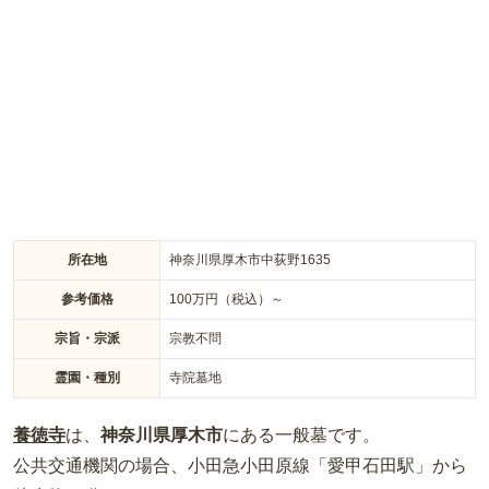
きます。クロマツやイヌマキなどの樹木があるので、落ち着い
た雰囲気があります。整然とした佇まいである墓所となってお
り、また整備が行き届いているので信頼して利用できます。
所在地
神奈川県厚木市中荻野1635
参考価格
100
万円（税込）～
宗旨・宗派
宗教不問
霊園・種別
寺院墓地
養徳寺
は、
神奈川県
厚木市
にある
一般墓
です。
公共交通機関の場合
、小田急小田原線「愛甲石田駅」から