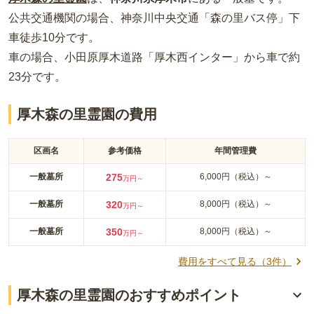
公共交通機関の場合
、神奈川中央交通「森の里バス停」下
車徒歩10分
です。
車の場合
、小田原厚木道路「厚木西インター」から車で約
23分
です。
厚木森の里霊園の費用
区画名
参考価格
年間管理費
一般墓所
275
6,000円（税込）～
万円～
一般墓所
320
8,000円（税込）～
万円～
一般墓所
350
8,000円（税込）～
万円～
費用をすべて見る（
3
件）
厚木森の里霊園のおすすめポイント