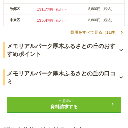
故郷区
131.7
8,800円（税込）
万円（税込）～
未来区
135.4
8,800円（税込）
万円（税込）～
費用をすべて見る（
11
件）
メモリアルパーク厚木ふるさとの丘のおす
すめポイント
樹木葬第二期オープン！
メモリアルパーク厚木ふるさとの丘の口コ
最寄駅より車で5分の好立地
ミ
バリアフリーで充実した施設
4.2
総合評価
（
4
件）
この霊園の
資料請求する
ライフドット編集部
50代・女性
自宅から近く、車で15分程。車に乗れなくなっても、タクシ
ーで対応できそうです。細い道はなく、入口もわかりやすい