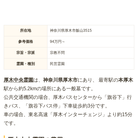
所在地
神奈川県厚木市飯山3515
参考価格
94
万円～
宗旨・宗派
宗教不問
霊園・種別
民営霊園
厚木中央霊園
は、
神奈川県
厚木市
にあり、 最寄駅の
本厚木
駅から約
5.2km
の場所
にある
一般墓
です。
公共交通機関の場合
、厚木バスセンターから「旗谷下」行
きバス、「旗谷下バス停」下車徒歩約3分
です。
車の場合
、東名高速「厚木インターチェンジ」より約15分
です。