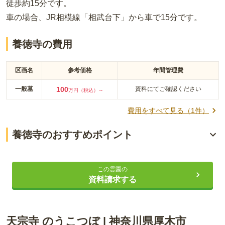
徒歩約15分
です。
車の場合
、JR相模線「相武台下」から車で15分
です。
養徳寺の費用
区画名
参考価格
年間管理費
一般墓
100
資料にてご確認ください
万円（税込）～
費用をすべて見る（
1
件）
養徳寺のおすすめポイント
「愛甲石田駅」より歩いて約15分
この霊園の
臨済宗円覚寺派
資料請求する
周辺にレストランあり
天宗寺 のうこつぼ
|
神奈川県
厚木市