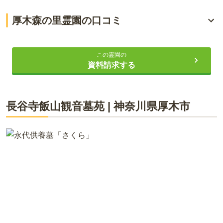
幅広い墓タイプのニーズに対応
厚木森の里霊園の口コミ
平坦地のバリアフリー設計
2.7
総合評価
（
4
件）
車で安心して通える大型駐車場完備
この霊園の
資料請求する
70代・女性
ライフドット編集部
厚木駅～霊園まで送迎バス有り 車移動するため大型駐車
場??が便利です管理事務所も有り お花お線香も販売して便
長谷寺飯山観音墓苑
|
神奈川県
厚木市
利です
厚木森の里霊園は、神奈川県厚木市にある、豊かな緑に囲まれ
た公園墓地です。 墓域までは幅広のスロープがあり、園内は平
口コミをすべて見る（
4
件）
坦地のバリアフリー設計となっているので、高齢の方や車椅子
の方も安心してお参りすることができます。 お墓の形は、自分
らしさを形にしたい人のために、様々なニーズに合わせたデザ
インから選択することができます。