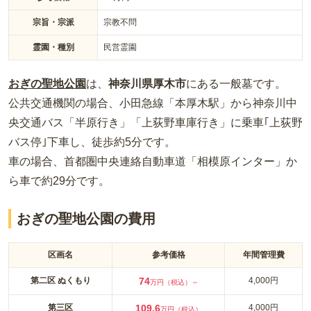
宗旨・宗派
宗教不問
霊園・種別
民営霊園
おぎの聖地公園
は、
神奈川県
厚木市
にある
一般墓
です。
公共交通機関の場合
、小田急線「本厚木駅」から神奈川中
央交通バス「半原行き」「上荻野車庫行き」に乗車｢上荻野
バス停｣下車し、徒歩約5分
です。
車の場合
、首都圏中央連絡自動車道「相模原インター」か
ら車で約29分
です。
おぎの聖地公園の費用
区画名
参考価格
年間管理費
第二区 ぬくもり
74
4,000円
万円（税込）～
第三区
109.6
4,000円
万円（税込）