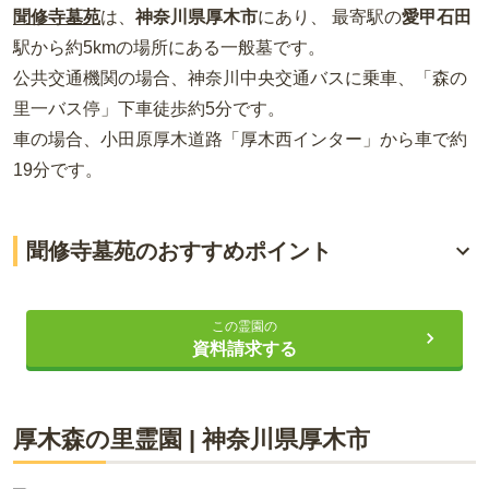
聞修寺墓苑
は、
神奈川県
厚木市
にあり、 最寄駅の
愛甲石田
駅から約
5km
の場所
にある
一般墓
です。
公共交通機関の場合
、神奈川中央交通バスに乗車、「森の
里一バス停」下車徒歩約5分
です。
車の場合
、小田原厚木道路「厚木西インター」から車で約
19分
です。
聞修寺墓苑のおすすめポイント
見晴らしの良い場所にある霊園
この霊園の
宗教不問・入壇義務なし
資料請求する
平坦な造りの霊園
厚木森の里霊園
|
神奈川県
厚木市
ライフドット編集部