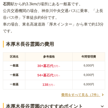
石田
駅から約
3.3km
の場所
にある
一般墓
です。
公共交通機関の場合
、神奈川中央交通バスに乗車、「上長
谷バス停」下車徒歩約6分
です。
車の場合
、東名高速道路「厚木インター」から車で約13分
です。
本厚木長谷霊園の費用
区画名
参考価格
年間管理費
一般墓
30
+墓石代
6,000円
万円～
一般墓
54
+墓石代
6,000円
万円～
一般墓
138
6,000円
万円～
費用をすべて見る（
7
件）
本厚木長谷霊園のおすすめポイント