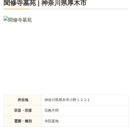
聞修寺墓苑
|
神奈川県
厚木市
緑豊かな小高い丘に位置する霊園です。164台の大型駐車場を
です。
はじめ、管理棟や休憩室など施設設備が充実していて大変便利
です。「愛甲石田駅」「伊勢原駅」からタクシーでも5～6分ほ
口コミをすべて見る（
4
件）
どで交通の便も良いと思います。 また大切なペットといっしょ
に眠れる区画や、立ったまま参拝できる墓所など利用者の目線
を取り入れた新しいスタイルがご用意されています。 霊園内は
バリアフリー設計で、お子様やご年配の方も安心です。東屋や
休憩室もあり、管理棟には常駐の管理人がいるので安心してお
参り出来ます。 待望の樹木葬第二期オープンもしており、樹木
葬「とこしえ」は永代にわたって供養される永代供養樹木葬な
ので、独身の方や後継ぎがいない方、自然の中に眠りたい方な
どにおすすめです。生前のお申込も可能で人気な区画です。
所在地
神奈川県厚木市小野１２２１
宗旨・宗派
宗教不問
霊園・種別
寺院墓地