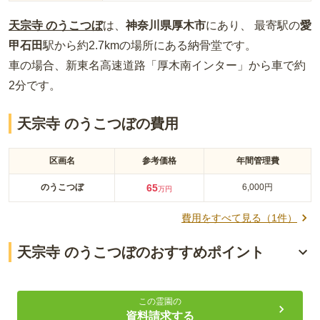
天宗寺 のうこつぼ
は、
神奈川県
厚木市
にあり、 最寄駅の
愛
甲石田
駅から約
2.7km
の場所
にある
納骨堂
です。
車の場合
、新東名高速道路「厚木南インター」から車で約
2分
です。
天宗寺 のうこつぼの費用
区画名
参考価格
年間管理費
のうこつぼ
65
6,000円
万円
費用をすべて見る（
1
件）
天宗寺 のうこつぼのおすすめポイント
一室ずつ納骨室が分かれた集合型のお墓
この霊園の
お寺が大切に管理・供養
資料請求する