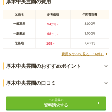
厚木中央霊園の費用
区画名
参考価格
年間管理費
一般墓所
94
3,000円
万円～
一般墓所
98
3,000円
万円～
芝墓地
109
7,400円
万円～
費用をすべて見る（
16
件）
厚木中央霊園のおすすめポイント
丹沢山系を一望する絶好の風景
厚木中央霊園の口コミ
法要を執り行うことができる充実設備
3.6
総合評価
（
4
件）
四季折々の花を楽しめる環境
この霊園の
資料請求する
40代・男性