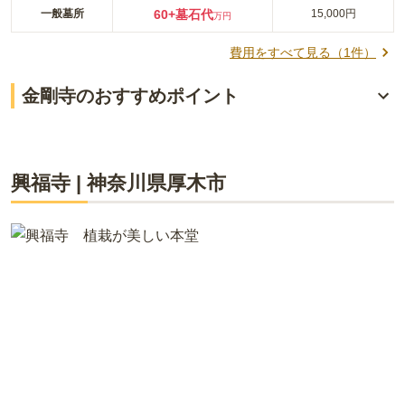
一般墓所
60
+墓石代
15,000円
万円
費用をすべて見る（
1
件）
金剛寺のおすすめポイント
豊かな自然の中にある霊園
1200年以上の歴史を誇る厚木の古刹
興福寺
|
神奈川県
厚木市
国の指定重要文化財のある寺が管理
ライフドット編集部
807年（大同2年）に開かれたとされる曹洞宗の寺「金剛寺」が
管理している霊園です。金剛寺は飯山温泉郷の近くにありま
す。飯山温泉は桜祭が開催されることで有名です。春には桜や
温泉を楽しみながらお参りに来ることができる環境です。宗教