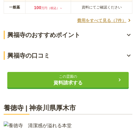
一般墓
100
資料にてご確認ください
万円（税込）～
費用をすべて見る（
7
件）
興福寺のおすすめポイント
小田急線「本厚木駅」より近い
興福寺の口コミ
樹木葬「永福」が誕生
4.2
総合評価
（
2
件）
観音堂がある
この霊園の
資料請求する
60代・男性
ライフドット編集部
自宅から距離的には2キロ少しですが、自家用車で必ず行く習
慣が身についています。公共交通機関や徒歩で行くことはあ
養徳寺
|
神奈川県
厚木市
りません。
江戸時代後期に、火防の神として信仰されていた秋葉大権現が
分霊され、秋葉大権現が祀られている寺院です。県道603号線
口コミをすべて見る（
2
件）
には興福寺の看板が設置されているので、迷うことなく訪問で