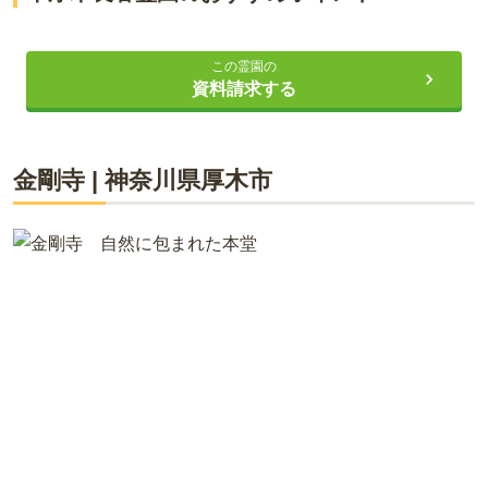
安い価格の管理料
この霊園の
バスでのアクセス至便
資料請求する
日当たりの良い開けた霊園
金剛寺
|
神奈川県
厚木市
ライフドット編集部
1511年に開かれた曹洞宗の寺である福昌寺が管理している霊園
です。霊園は見晴らしの良い場所にあります。天気の良い日に
は霊園から富士山を見ることができます。自然の雄大さを感じ
ながらお参りすることができる環境です。園内には休憩所が設
置されています。お参りの時間が長くなっても一休みできるの
で、安心です。