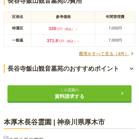
長谷寺飯山観音墓苑の費用
区画名
参考価格
年間管理費
特選区
335
7,000円
万円（税込）～
一般墓
371.8
7,000円
万円（税込）～
費用をすべて見る（
4
件）
長谷寺飯山観音墓苑のおすすめポイント
サクラとアジサイの観光地
この霊園の
坂東三十三観音霊場の第六番礼所
資料請求する
広々とした駐車場あり
本厚木長谷霊園
|
神奈川県
厚木市
ライフドット編集部