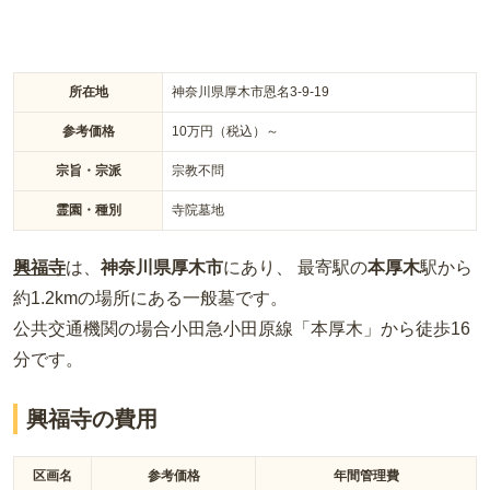
については曹洞宗となっています。お墓を申し込む際に金剛寺
の檀家となる必要があります。
所在地
神奈川県厚木市恩名3-9-19
参考価格
10
万円（税込）～
宗旨・宗派
宗教不問
霊園・種別
寺院墓地
興福寺
は、
神奈川県
厚木市
にあり、 最寄駅の
本厚木
駅から
約
1.2km
の場所
にある
一般墓
です。
公共交通機関の場合
小田急小田原線「本厚木」から徒歩16
分
です。
興福寺の費用
区画名
参考価格
年間管理費