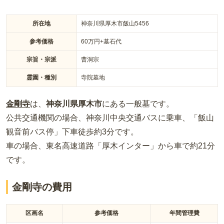
所在地
神奈川県厚木市飯山5456
参考価格
60
万円
+墓石代
宗旨・宗派
曹洞宗
霊園・種別
寺院墓地
金剛寺
は、
神奈川県
厚木市
にある
一般墓
です。
公共交通機関の場合
、神奈川中央交通バスに乗車、「飯山
観音前バス停」下車徒歩約3分
です。
車の場合
、東名高速道路「厚木インター」から車で約21分
です。
金剛寺の費用
区画名
参考価格
年間管理費