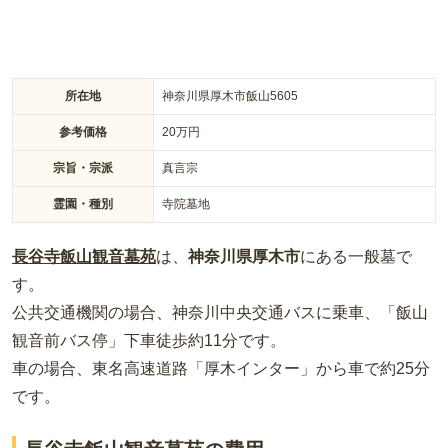
所在地
神奈川県厚木市飯山5605
参考価格
20
万円
宗旨・宗派
真言宗
霊園・種別
寺院墓地
長谷寺飯山観音墓苑
は、
神奈川県
厚木市
にある
一般墓
で
す。
公共交通機関の場合
、神奈川中央交通バスに乗車、「飯山
観音前バス停」下車徒歩約11分
です。
車の場合
、東名高速道路「厚木インター」から車で約25分
です。