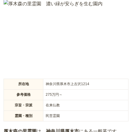
臨済宗の寺である聞修寺が管理している霊園です。緑の多い環
境にあります。自然の豊かさを感じながらお参りすることがで
きます。霊園の周りには七沢温泉や飯山温泉、宮ヶ瀬湖があり
ます。お参りと一緒に温泉や行楽を楽しむことができる環境で
す。霊園には駐車場があります。駐車スペースを探す手間が省
けるため、便利です。
所在地
神奈川県厚木市上古沢1214
参考価格
275
万円～
宗旨・宗派
在来仏教
霊園・種別
民営霊園
厚木森の里霊園
は、
神奈川県
厚木市
にある
一般墓
です。