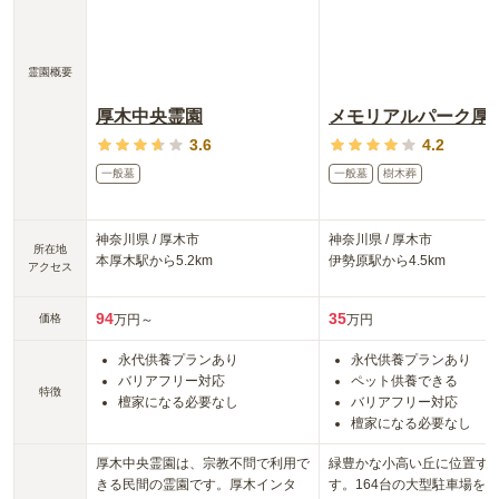
霊園概要
厚木中央霊園
3.6
4.2
一般墓
一般墓
樹木葬
神奈川県
/
厚木市
神奈川県
/
厚木市
所在地
本厚木
駅から
5.2km
伊勢原
駅から
4.5km
アクセス
94
35
価格
万円～
万円
永代供養プランあり
永代供養プランあり
バリアフリー対応
ペット供養できる
特徴
檀家になる必要なし
バリアフリー対応
檀家になる必要なし
厚木中央霊園は、宗教不問で利用で
緑豊かな小高い丘に位置す
きる民間の霊園です。厚木インタ
す。164台の大型駐車場を