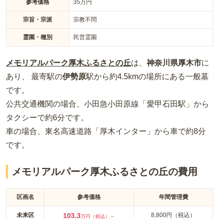
参考価格
35
万円
宗旨・宗派
宗教不問
霊園・種別
民営霊園
メモリアルパーク厚木ふるさとの丘
は、
神奈川県
厚木市
に
あり、 最寄駅の
伊勢原
駅から約
4.5km
の場所
にある
一般墓
です。
公共交通機関の場合
、小田急小田原線「愛甲石田駅」から
タクシーで約6分
です。
車の場合
、東名高速道路「厚木インター」から車で約8分
です。
メモリアルパーク厚木ふるさとの丘の費用
区画名
参考価格
年間管理費
未来区
103.3
8,800円（税込）
万円（税込）～