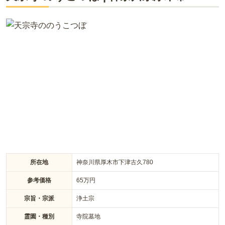
ライフドット編集部
養徳寺は厚木市にある寺院霊園です。周囲を豊かな緑に囲まれ
ています。四季折々の雄大な自然を感じながらお参りをするこ
とができます。周辺には高い建物などがないため、霊園には太
陽の光がふりそそぎます。あたたかな雰囲気に包まれた墓域内
です。供養形態は一般墓地が用意されています。臨済宗を信仰
とする方が利用できます。
所在地
神奈川県厚木市下津古久780
参考価格
65
万円
宗旨・宗派
浄土宗
霊園・種別
寺院墓地