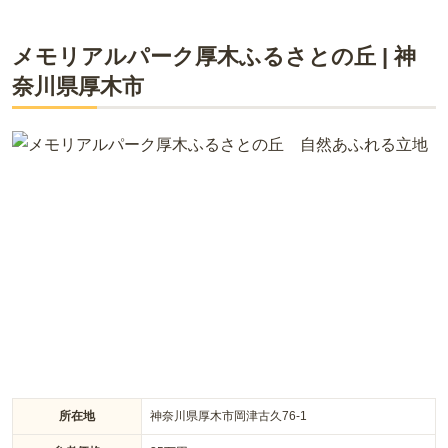
ライフドット編集部
霊園の最寄り駅の小田急線本厚木駅まで行き、神奈中バスで
約20分、タクシーで約8分。霊園前にはバス停があるものの本
メモリアルパーク厚木ふるさとの丘
|
神
数が2時間に一本と少ないのが不便。駐車場がある霊園のため
奈川県
厚木市
自家用車で行くようにしています。東名高速の厚木インター
厚木中央霊園は、宗教不問で利用できる民間の霊園です。厚木
から15分ぐらいで着き、駐車場は広く、空いているので自家
インターから約20分と車でのアクセスが便利な立地で、大型駐
用車での移動では不便を感じません。
車場があります。また、本厚木駅から近くの停留所に停まるバ
スも出ています。霊園内からは霊峰大山が園内から見ることが
できる雄大なロケーションで、陽当たりもよく癒しの雰囲気が
口コミをすべて見る（
4
件）
特徴です。参道はバリアフリー設計となっており、安心してお
参りに行くことができます。
所在地
神奈川県厚木市岡津古久76-1