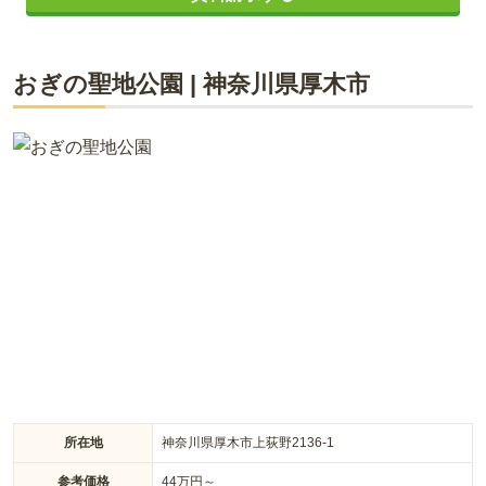
契約後も安心のサポート
おぎの聖地公園
|
神奈川県
厚木市
ライフドット編集部
お墓のある天宗寺は、鎌倉時代の文禄2年（1592年)に開創さ
れ、徳川家とゆかりのある増上寺の末寺としても有名です。 寺
院の敷地内の野外に設置された納骨堂（のうこつぼ）となって
おり、浄土宗の寺院墓地を探されている方・承継者がいなくて
不安という方におすすめです。
所在地
神奈川県厚木市上荻野2136-1
参考価格
44
万円～