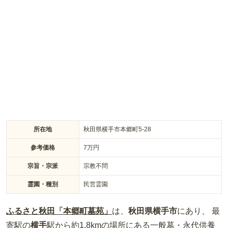
の方と合同で埋葬（合葬）されるお墓で、お盆とお彼岸にはお
寺によって合同供養の法要が行われます。永代供養夫婦墓は、
申込者が亡くなったあと、お寺により年回忌（33回忌まで）・
お盆・お彼岸の仏事が執り行われます。なお、本堂と離れた場
所には「わが家のお墓（能代墓地公園・青葉町区画）」もあり
ます。
所在地
秋田県横手市本郷町5-28
参考価格
7
万円
宗旨・宗派
宗教不問
霊園・種別
民営霊園
ふるさと秋田「本郷町墓苑」
は、
秋田県
横手市
にあり、 最
寄駅の
横手
駅から約
1.8km
の場所
にある
一般墓・永代供養