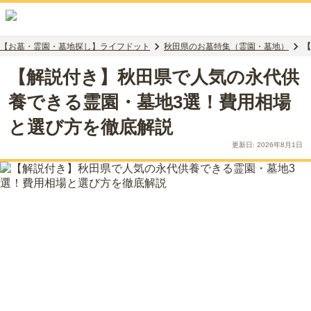
【お墓・霊園・墓地探し】ライフドット
秋田県のお墓特集（霊園・墓地）
【
【解説付き】秋田県で人気の永代供
養できる霊園・墓地3選！費用相場
と選び方を徹底解説
更新日:
2026年8月1日