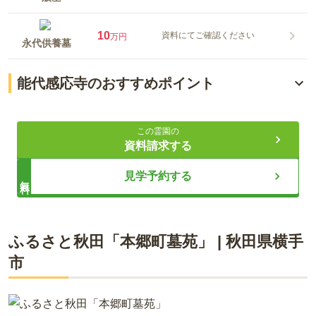
10
資料にてご確認ください
万円
永代供養墓
能代感応寺のおすすめポイント
緑豊かで穏やかな環境
この霊園の
永代供養墓がある
資料請求する
ペット供養墓あり
見学予約する
無料
ライフドット編集部
ふるさと秋田「本郷町墓苑」
|
秋田県
横手
市
明治42年に開創された、地域住民の「供養と祈願の寺」として
歩んできたお寺です。境内区画は、四季折々の花や樹木に囲ま
れた空間で、本堂に隣接しています。共同墓「結縁の塔」は他