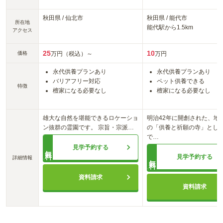
秋田県
/
仙北市
秋田県
/
能代市
所在地
能代
駅から
1.5km
アクセス
25
10
価格
万円（税込）～
万円
永代供養プランあり
永代供養プランあり
バリアフリー対応
ペット供養できる
特徴
檀家になる必要なし
檀家になる必要なし
雄大な自然を堪能できるロケーショ
明治42年に開創された、地
ン抜群の霊園です。 宗旨・宗派
…
の「供養と祈願の寺」とし
で
…
見学予約する
無料
見学予約する
詳細情報
無料
資料請求
資料請求