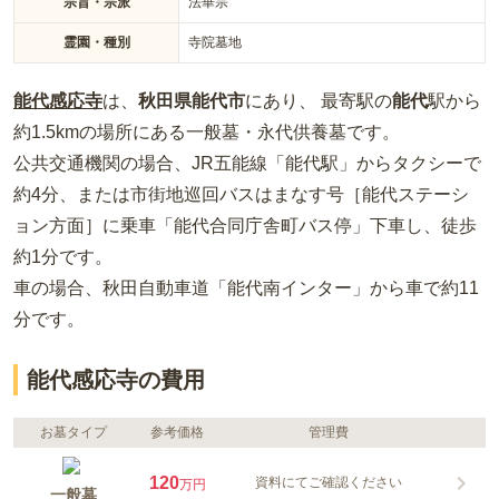
宗旨・宗派
法華宗
す。 駐車場からバリアフリー設計になっており、家族そろって
お参りすることができます。
霊園・種別
寺院墓地
能代感応寺
は、
秋田県
能代市
にあり、 最寄駅の
能代
駅から
約
1.5km
の場所
にある
一般墓・永代供養墓
です。
公共交通機関の場合
、JR五能線「能代駅」からタクシーで
約4分、または市街地巡回バスはまなす号［能代ステーシ
ョン方面］に乗車「能代合同庁舎町バス停」下車し、徒歩
約1分
です。
車の場合
、秋田自動車道「能代南インター」から車で約11
分
です。
能代感応寺の費用
お墓タイプ
参考価格
管理費
120
資料にてご確認ください
万円
一般墓