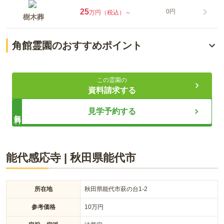
25
0円
万円（税込）～
樹木葬
角館霊園のおすすめポイント
美しい四季を堪能できる
この霊園の
小さなお墓も建立可能
資料請求する
永代供養墓や合葬墓あり
見学予約する
無料
ライフドット編集部
能代感応寺
|
秋田県
能代市
雄大な自然を堪能できるロケーション抜群の霊園です。 宗旨・
所在地
秋田県能代市萩の台1-2
宗派を問わないので、信仰を大切にすることができます。 お墓
の種類が多く、永代供養墓や合葬墓の他に、跡継ぎや管理料の
参考価格
10
万円
いらない樹木葬、ペットのための合同供養墓と個別墓がありま