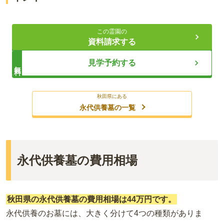
清流の麓に佇む閑静な墓苑
この霊園の
宗派不問でどなたでも安心
資料請求する
アクセス抜群で設備も充実
見学予約する
無料
ライフドット編集部
秋田県にある
永代供養墓の一覧
令和8年3月、美しい横手川の麓にある閑静な文教地区に本郷町
墓苑が誕生しました。全104区画のほか、夫婦墓や一代墓とい
った現代のニーズに合わせたお墓もご用意しております。宗教
永代供養墓の費用相場
や宗派を問わずどなたでも納骨供養が可能で、神道への対応や
50体の合祀も承ります。秋田道「横手インター」から車で約10
分とアクセスも良く、駐車場や水汲み場などの設備も充実して
秋田県の永代供養墓の費用相場は
44
万円です。
いるため、安心してお参りいただけます。
永代供養のお墓には、大きく分けて4つの種類がありま