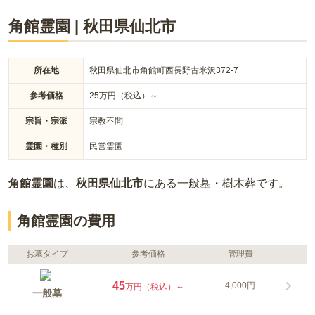
角館霊園
|
秋田県
仙北市
所在地
秋田県仙北市角館町西長野古米沢372-7
参考価格
25
万円（税込）～
宗旨・宗派
宗教不問
霊園・種別
民営霊園
角館霊園
は、
秋田県
仙北市
にある
一般墓・樹木葬
です。
角館霊園の費用
お墓タイプ
参考価格
管理費
45
4,000円
万円（税込）～
一般墓