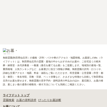
角館霊園(秋田県仙北市）の価格・評判・バスや車のアクセス・地図情報。お墓探しのlife.（ラ
イフドット）は、秋田県仙北市の霊園・墓地の中からおすすめのお墓や、ご自宅近くの樹木
葬・納骨堂・永代供養墓・一般墓（墓石を建てるお墓）をご提案します。地域別の墓地一覧、
費用相場、人気ランキングなど、お墓選びに役立つ情報が満載。角館霊園の評判・口コミや、
詳細な交通アクセス・地図、料金・値段もご覧いただけます。民営霊園・公営霊園（市営・都
立・都営）・有名寺院、宗教・宗派、ペット供養など、さまざまな特徴から比較して秋田県仙
北市のお墓を探せます。角館霊園の見学予約・資料請求の申込みのほか、墓石購入、お墓の移
設、墓じまい後の遺骨の移動先・移す方法についても気軽にご相談ください。
ライフドット トップ
霊園検索
お墓の資料請求
ぴったりお墓診断
お墓について