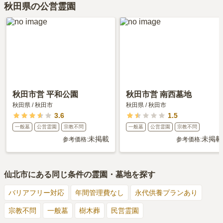
角館霊園がある秋田県の樹木葬の相場価格は、約35万円です。
秋田県の公営霊園
費用は、約25万円からとなっております。
樹木葬
について詳しく知りたい方は『
樹木葬とは？費用相場・メリ
角館霊園がある秋田県の永代供養墓の相場価格は、約65万円です。
ット＆デメリット・仕組みを解説
』をご覧ください。
永代供養について詳しく知りたい方は『
永代供養墓をわかりやすく
解説！
』をご覧ください。
秋田市営 平和公園
秋田市営 南西墓地
秋田県
/
秋田市
秋田県
/
秋田市
3.6
1.5
一般墓
公営霊園
宗教不問
一般墓
公営霊園
宗教不問
未掲載
未掲載
参考価格:
参考価格:
仙北市
にある同じ条件の霊園・墓地を探す
バリアフリー対応
年間管理費なし
永代供養プランあり
宗教不問
一般墓
樹木葬
民営霊園