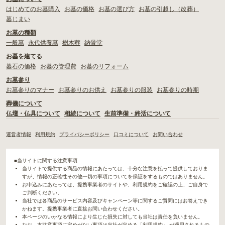
はじめてのお墓購入
お墓の価格
お墓の選び方
お墓の引越し（改葬）
墓じまい
お墓の種類
一般墓
永代供養墓
樹木葬
納骨堂
お墓を建てる
墓石の価格
お墓の管理費
お墓のリフォーム
お墓参り
お墓参りのマナー
お墓参りのお供え
お墓参りの服装
お墓参りの時期
葬儀について
仏壇・仏具について
相続について
生前準備・終活について
運営者情報
利用規約
プライバシーポリシー
口コミについて
お問い合わせ
■当サイトに関する注意事項
当サイトで提供する商品の情報にあたっては、十分な注意を払って提供しておりま
すが、情報の正確性その他一切の事項についてを保証をするものではありません。
お申込みにあたっては、提携事業者のサイトや、利用規約をご確認の上、ご自身で
ご判断ください。
当社では各商品のサービス内容及びキャンペーン等に関するご質問にはお答えでき
かねます。提携事業者に直接お問い合わせください。
本ページのいかなる情報により生じた損失に対しても当社は責任を負いません。
なお、本注意事項に定めがない事項は当社が定める「利用規約」 が適用されるもの