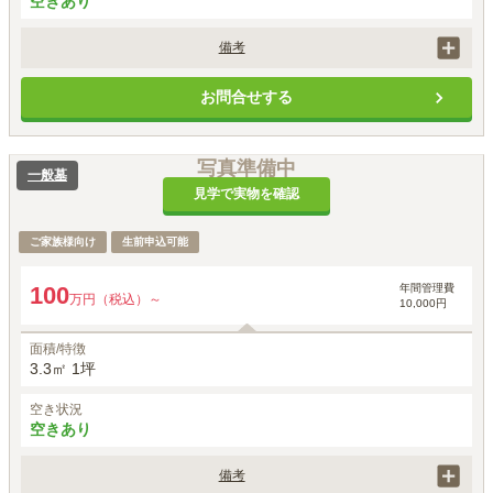
空きあり
備考
価格には、墓地永代使用料、外柵・基礎工事代、墓石・建立工事代、字
お問合せする
彫り代が含まれます。
写真準備中
一般墓
見学で実物を確認
ご家族様向け
生前申込可能
年間管理費
100
万円（税込）～
10,000円
面積/特徴
3.3㎡ 1坪
空き状況
空きあり
備考