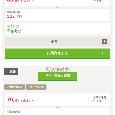
万円（税込）～
10,000円
面積/特徴
3.3㎡ 1坪
空き状況
空きあり
備考
価格には、墓地永代使用料、外柵・基礎工事代、墓石・建立工事代、字
お問合せする
彫り代が含まれます。
写真準備中
一般墓
見学で実物を確認
ご家族様向け
生前申込可能
年間管理費
70
万円（税込）～
10,000円
面積/特徴