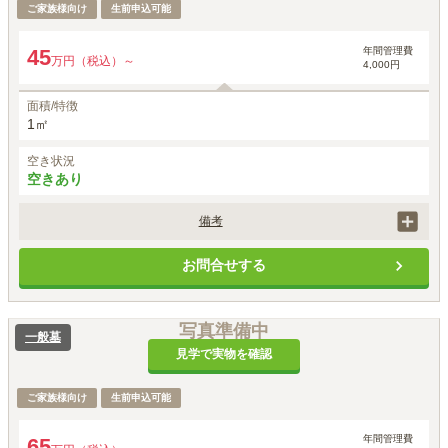
ご家族様向け
生前申込可能
年間管理費
45
万円（税込）～
4,000円
面積/特徴
1㎡
空き状況
空きあり
備考
価格には、墓地永代使用料、外柵・基礎工事代、墓石・建立工事代、字
お問合せする
彫り代が含まれます。
写真準備中
一般墓
見学で実物を確認
ご家族様向け
生前申込可能
年間管理費
65