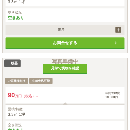
3.3㎡ 1坪
空き状況
空きあり
備考
価格には、墓地永代使用料、外柵・基礎工事代、墓石・建立工事代、字
お問合せする
彫り代が含まれます。
写真準備中
一般墓
見学で実物を確認
ご家族様向け
生前申込可能
年間管理費
90
万円（税込）～
10,000円
面積/特徴
3.3㎡ 1坪
空き状況