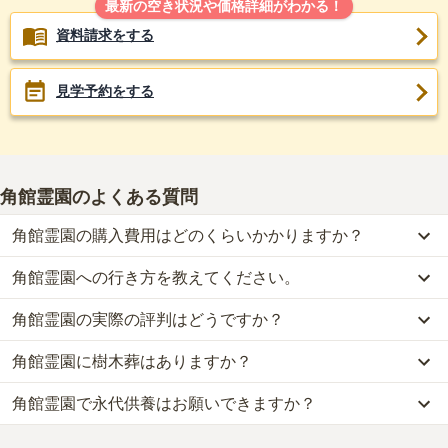
最新の空き状況や価格詳細がわかる！
資料請求をする
見学予約をする
角館霊園
のよくある質問
角館霊園の購入費用はどのくらいかかりますか？
角館霊園への行き方を教えてください。
角館霊園では、一般墓が約45万円から、樹木葬が約25万円から、永
代供養墓が約65万円からお求めいただけます。
角館霊園の実際の評判はどうですか？
角館霊園への行き方は現在調査中です。
なお、角館霊園がある秋田県の相場は、一般墓が約16万円（墓石代
詳細な行き方や送迎バスの有無については、資料請求で最新の情報
別途）、樹木葬が約35万円、永代供養墓が約65万円です。
角館霊園に樹木葬はありますか？
角館霊園の口コミはまだ投稿されておりません。
をご確認ください。
お墓は、価格が高いものがよい、安いものが悪い、という訳ではあ
口コミはあくまで一つの目安です。資料請求や現地見学を通して、
りません。大切なのは、ご家族が心から納得し、安心してお参りで
角館霊園で永代供養はお願いできますか？
はい、角館霊園には2種類の樹木葬がございます。
ご自身の目で雰囲気を確認してみることをおすすめします。
きる場所を選ぶことです。
費用は、約25万円からとなっております。
はい、角館霊園は永代供養に対応しています。