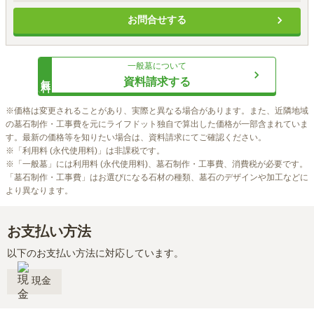
価格には、墓地永代使用料、外柵・基礎工事代、墓石・建立工事代、字
お問合せする
彫り代が含まれます。
一般墓
について
無料
資料請求する
※価格は変更されることがあり、実際と異なる場合があります。また、近隣地域
の墓石制作・工事費を元にライフドット独自で算出した価格が一部含まれていま
す。最新の価格等を知りたい場合は、資料請求にてご確認ください。

※「利用料 (永代使用料)」は非課税です。

※「一般墓」には利用料 (永代使用料)、墓石制作・工事費、消費税が必要です。
「墓石制作・工事費」はお選びになる石材の種類、墓石のデザインや加工などに
より異なります。
お支払い方法
以下のお支払い方法に対応しています。
現金