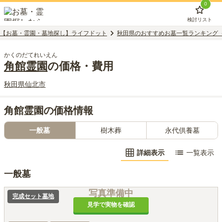
0
検討リスト
【お墓・霊園・墓地探し】ライフドット
秋田県のおすすめお墓一覧ランキング
かくのだてれいえん
角館霊園
の価格・費用
秋田県
仙北市
角館霊園の価格情報
一般墓
樹木葬
永代供養墓
詳細表示
一覧表示
一般墓
写真準備中
完成セット墓地
見学で実物を確認