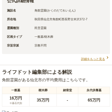
公式詳細情報
施設名
角館霊園(かくのだてれいえん)
所在地
秋田県仙北市角館町西長野古米沢372-7
霊園種別
民営霊園
区画タイプ
一般墓/樹木葬
宗旨宗派
宗教不問
詳細をもっと見る
ライフドット編集部による解説
角館霊園
がある
仙北市
の平均費用はこちらです。
一般墓
樹木葬
納骨堂
永代供養墓
16万円
35万円
-
65万円
※墓石代別