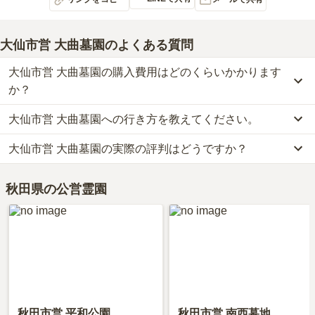
大仙市営 大曲墓園
のよくある質問
大仙市営 大曲墓園の購入費用はどのくらいかかります
か？
大仙市営 大曲墓園への行き方を教えてください。
大仙市営 大曲墓園の現在の販売価格については現在調査中です。
お墓は、価格が高いものがよい、安いものが悪い、という訳ではあ
大仙市営 大曲墓園の実際の評判はどうですか？
大仙市営 大曲墓園への行き方は現在調査中です。
りません。大切なのは、ご家族が心から納得し、安心してお参りで
詳細な行き方や送迎バスの有無については、資料請求で最新の情報
きる場所を選ぶことです。
当サイトに寄せられた総合評価は、4.5点です。特に交通利便性、
をご確認ください。
秋田県の公営霊園
周辺施設が高く評価されています。
利用者様からは「ホームセンターは、墓と逆のところにあります
が、お供え物は、そこで購入して、車で20分となりますが、不便は
感じません。」といったお声をいただいております。
秋田市営 平和公園
秋田市営 南西墓地