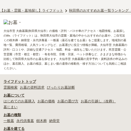
【お墓・霊園・墓地探し】ライフドット
秋田県のおすすめお墓一覧ランキング
大仙市営 大曲墓園(秋田県大仙市）の価格・評判・バスや車のアクセス・地図情報。お墓探し
のlife.（ライフドット）は、秋田県大仙市の霊園・墓地の中からおすすめのお墓や、ご自宅近
くの樹木葬・納骨堂・永代供養墓・一般墓（墓石を建てるお墓）をご提案します。地域別の墓
地一覧、費用相場、人気ランキングなど、お墓選びに役立つ情報が満載。大仙市営 大曲墓園の
評判・口コミや、詳細な交通アクセス・地図、料金・値段もご覧いただけます。民営霊園・公
営霊園（市営・都立・都営）・有名寺院、宗教・宗派、ペット供養など、さまざまな特徴から
比較して秋田県大仙市のお墓を探せます。大仙市営 大曲墓園の見学予約・資料請求の申込みの
ほか、墓石購入、お墓の移設、墓じまい後の遺骨の移動先・移す方法についても気軽にご相談
ください。
ライフドット トップ
霊園検索
お墓の資料請求
ぴったりお墓診断
お墓について
はじめてのお墓購入
お墓の価格
お墓の選び方
お墓の引越し（改葬）
墓じまい
お墓の種類
一般墓
永代供養墓
樹木葬
納骨堂
お墓を建てる