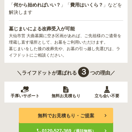
「
何から始めればいい？
」「
費用はいくら？
」などを
解決します
墓じまいによる改葬受入が可能
大仙市営 大曲墓園
に空き区画があれば、ご先祖様のご遺骨を
埋蔵し直す場所として、お墓をご利用いただけます。
墓じまいをした後の改葬先や、お墓の引っ越し先選びは、ラ
イフドットにご相談ください。
３
＼ライフドットが選ばれる
つの理由／
手厚いサポート
無料お見積もり
立ち会い不要
無料でお見積もり・ご提案
0120-527-369
（通話無料）