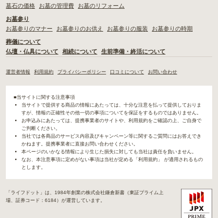
墓石の価格
お墓の管理費
お墓のリフォーム
お墓参り
お墓参りのマナー
お墓参りのお供え
お墓参りの服装
お墓参りの時期
葬儀について
仏壇・仏具について
相続について
生前準備・終活について
運営者情報
利用規約
プライバシーポリシー
口コミについて
お問い合わせ
■当サイトに関する注意事項
当サイトで提供する商品の情報にあたっては、十分な注意を払って提供しておりま
すが、情報の正確性その他一切の事項についてを保証をするものではありません。
お申込みにあたっては、提携事業者のサイトや、利用規約をご確認の上、ご自身で
ご判断ください。
当社では各商品のサービス内容及びキャンペーン等に関するご質問にはお答えでき
かねます。提携事業者に直接お問い合わせください。
本ページのいかなる情報により生じた損失に対しても当社は責任を負いません。
なお、本注意事項に定めがない事項は当社が定める「利用規約」 が適用されるもの
とします。
「ライフドット」は、1984年創業の株式会社鎌倉新書（東証プライム上
場、証券コード：6184）が運営しています。