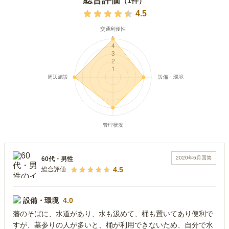
総合評価
（
1
件）
4.5
2020年6月
回答
60代
・
男性
4.5
総合評価
設備・環境
4.0
藩のそばに、水道があり、水も汲めて、桶も置いてあり便利で
すが、墓参りの人が多いと、桶が利用できないため、自分で水