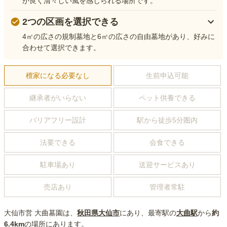
が良く清々しい風を感じられる場所です。
2つの区画を選択できる
4㎡の広さの規制墓地と6㎡の広さの自由墓地があり、好みに
合わせて選択できます。
檀家になる必要なし
生前申込可能
継承者がいらない
ペット供養できる
バリアフリー設計
駅から徒歩5分圏内
法要できる
会食できる
駐車場あり
送迎サービスあり
売店あり
管理者常駐
大仙市営 大曲墓園
は、
秋田県
大仙市
にあり
、最寄駅の
大曲
駅
から
約
6.4km
の場所にあり
ます。