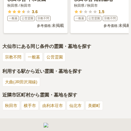
秋田県
/
秋田市
秋田県
/
秋田市
3.6
1.5
一般墓
公営霊園
宗教不問
一般墓
公営霊園
宗教不問
未掲載
未掲載
参考価格:
参考価格:
大仙市
にある同じ条件の霊園・墓地を探す
宗教不問
一般墓
公営霊園
利用する駅から近い霊園・墓地を探す
大曲(JR田沢湖線)
近隣市区町村から霊園・墓地を探す
秋田市
横手市
由利本荘市
仙北市
美郷町