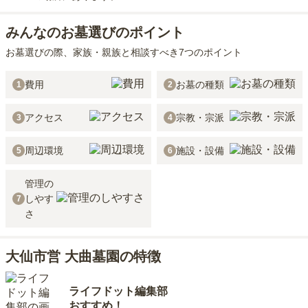
みんなのお墓選びのポイント
お墓選びの際、家族・親族と相談すべき7つのポイント
費用
お墓の種類
1
2
アクセス
宗教・宗派
3
4
周辺環境
施設・設備
5
6
管理の
しやす
7
さ
大仙市営 大曲墓園の特徴
ライフドット編集部
おすすめ！