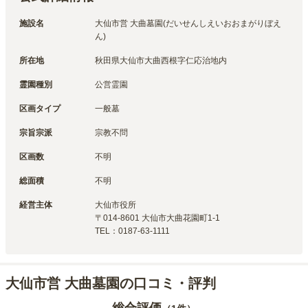
施設名
大仙市営 大曲墓園(だいせんしえいおおまがりぼえ
ん)
所在地
秋田県大仙市大曲西根字仁応治地内
霊園種別
公営霊園
区画タイプ
一般墓
宗旨宗派
宗教不問
区画数
不明
総面積
不明
経営主体
大仙市
役所
〒
014-8601
大仙市大曲花園町1-1
TEL：
0187-63-1111
大仙市営 大曲墓園の口コミ・評判