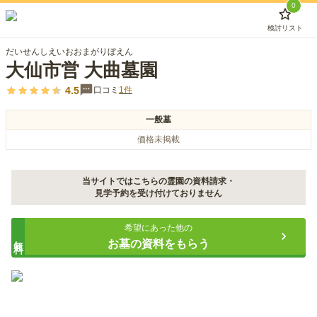
0
検討リスト
だいせんしえいおおまがりぼえん
大仙市営 大曲墓園
4.5
口コミ
1
件
一般墓
価格未掲載
当サイトではこちらの霊園の資料請求・
見学予約を受け付けておりません
希望にあった他の
無料
お墓の資料をもらう