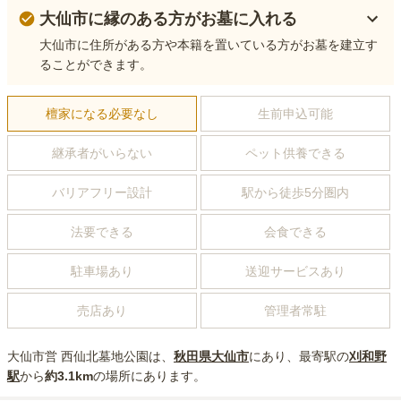
大仙市に縁のある方がお墓に入れる
大仙市に住所がある方や本籍を置いている方がお墓を建立す
ることができます。
檀家になる必要なし
生前申込可能
継承者がいらない
ペット供養できる
バリアフリー設計
駅から徒歩5分圏内
法要できる
会食できる
駐車場あり
送迎サービスあり
売店あり
管理者常駐
大仙市営 西仙北墓地公園
は、
秋田県
大仙市
にあり
、最寄駅の
刈和野
駅
から
約
3.1km
の場所にあり
ます。