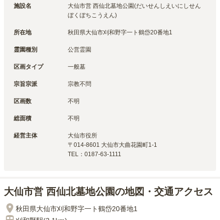
施設名
大仙市営 西仙北墓地公園(だいせんしえいにしせん
ぼくぼちこうえん)
所在地
秋田県大仙市刈和野字一ト鶴岱20番地1
霊園種別
公営霊園
区画タイプ
一般墓
宗旨宗派
宗教不問
区画数
不明
総面積
不明
経営主体
大仙市
役所
〒
014-8601
大仙市大曲花園町1-1
TEL：
0187-63-1111
大仙市営 西仙北墓地公園の地図・交通アクセス
秋田県大仙市刈和野字一ト鶴岱20番地1