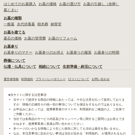
はじめてのお墓購入
お墓の価格
お墓の選び方
お墓の引越し（改葬）
墓じまい
お墓の種類
一般墓
永代供養墓
樹木葬
納骨堂
お墓を建てる
墓石の価格
お墓の管理費
お墓のリフォーム
お墓参り
お墓参りのマナー
お墓参りのお供え
お墓参りの服装
お墓参りの時期
葬儀について
仏壇・仏具について
相続について
生前準備・終活について
運営者情報
利用規約
プライバシーポリシー
口コミについて
お問い合わせ
■当サイトに関する注意事項
当サイトで提供する商品の情報にあたっては、十分な注意を払って提供しておりま
すが、情報の正確性その他一切の事項についてを保証をするものではありません。
お申込みにあたっては、提携事業者のサイトや、利用規約をご確認の上、ご自身で
ご判断ください。
当社では各商品のサービス内容及びキャンペーン等に関するご質問にはお答えでき
かねます。提携事業者に直接お問い合わせください。
本ページのいかなる情報により生じた損失に対しても当社は責任を負いません。
なお、本注意事項に定めがない事項は当社が定める「利用規約」 が適用されるもの