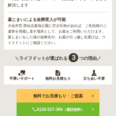
解決します
墓じまいによる改葬受入が可能
大仙市営 西仙北墓地公園
に空き区画があれば、ご先祖様のご
遺骨を埋蔵し直す場所として、お墓をご利用いただけます。
墓じまいをした後の改葬先や、お墓の引っ越し先選びは、ラ
イフドットにご相談ください。
３
＼ライフドットが選ばれる
つの理由／
手厚いサポート
無料お見積もり
立ち会い不要
無料でお見積もり・ご提案
0120-527-369
（通話無料）