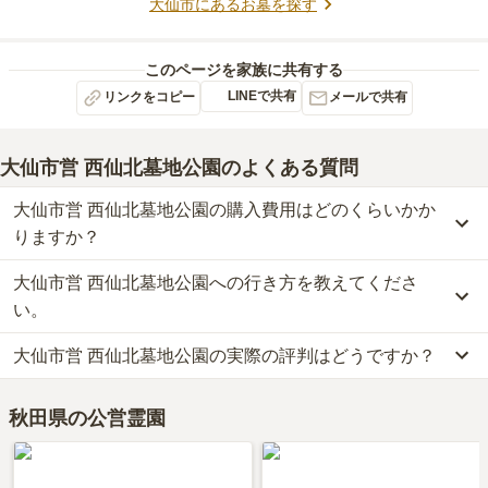
大仙市
にあるお墓を探す
このページを家族に共有する
LINEで共有
リンクをコピー
メールで共有
大仙市営 西仙北墓地公園
のよくある質問
大仙市営 西仙北墓地公園の購入費用はどのくらいかか
りますか？
大仙市営 西仙北墓地公園への行き方を教えてくださ
大仙市営 西仙北墓地公園の現在の販売価格については現在調査中で
す。
い。
お墓は、価格が高いものがよい、安いものが悪い、という訳ではあ
大仙市営 西仙北墓地公園の実際の評判はどうですか？
りません。大切なのは、ご家族が心から納得し、安心してお参りで
大仙市営 西仙北墓地公園への行き方は現在調査中です。
きる場所を選ぶことです。
詳細な行き方や送迎バスの有無については、資料請求で最新の情報
大仙市営 西仙北墓地公園の口コミはまだ投稿されておりません。
をご確認ください。
秋田県の公営霊園
口コミはあくまで一つの目安です。資料請求や現地見学を通して、
ご自身の目で雰囲気を確認してみることをおすすめします。