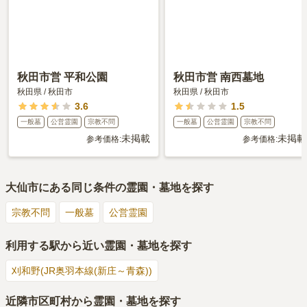
秋田市営 平和公園
秋田市営 南西墓地
秋田県
/
秋田市
秋田県
/
秋田市
3.6
1.5
一般墓
公営霊園
宗教不問
一般墓
公営霊園
宗教不問
未掲載
未掲載
参考価格:
参考価格:
大仙市
にある同じ条件の霊園・墓地を探す
宗教不問
一般墓
公営霊園
利用する駅から近い霊園・墓地を探す
刈和野(JR奥羽本線(新庄～青森))
近隣市区町村から霊園・墓地を探す