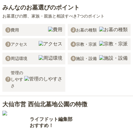
みんなのお墓選びのポイント
お墓選びの際、家族・親族と相談すべき7つのポイント
費用
お墓の種類
1
2
アクセス
宗教・宗派
3
4
周辺環境
施設・設備
5
6
管理の
しやす
7
さ
大仙市営 西仙北墓地公園の特徴
ライフドット編集部
おすすめ！