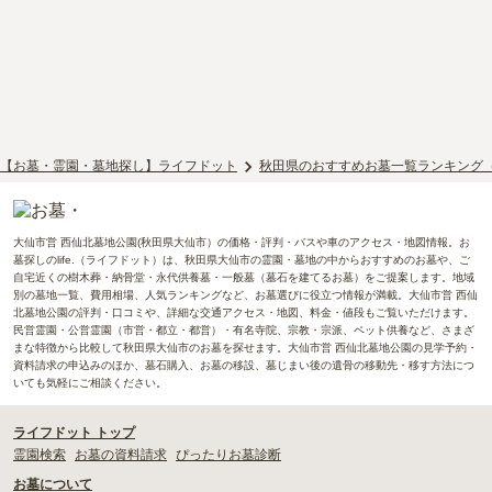
【お墓・霊園・墓地探し】ライフドット
秋田県のおすすめお墓一覧ランキング
大仙市営 西仙北墓地公園(秋田県大仙市）の価格・評判・バスや車のアクセス・地図情報。お
墓探しのlife.（ライフドット）は、秋田県大仙市の霊園・墓地の中からおすすめのお墓や、ご
自宅近くの樹木葬・納骨堂・永代供養墓・一般墓（墓石を建てるお墓）をご提案します。地域
別の墓地一覧、費用相場、人気ランキングなど、お墓選びに役立つ情報が満載。大仙市営 西仙
北墓地公園の評判・口コミや、詳細な交通アクセス・地図、料金・値段もご覧いただけます。
民営霊園・公営霊園（市営・都立・都営）・有名寺院、宗教・宗派、ペット供養など、さまざ
まな特徴から比較して秋田県大仙市のお墓を探せます。大仙市営 西仙北墓地公園の見学予約・
資料請求の申込みのほか、墓石購入、お墓の移設、墓じまい後の遺骨の移動先・移す方法につ
いても気軽にご相談ください。
ライフドット トップ
霊園検索
お墓の資料請求
ぴったりお墓診断
お墓について