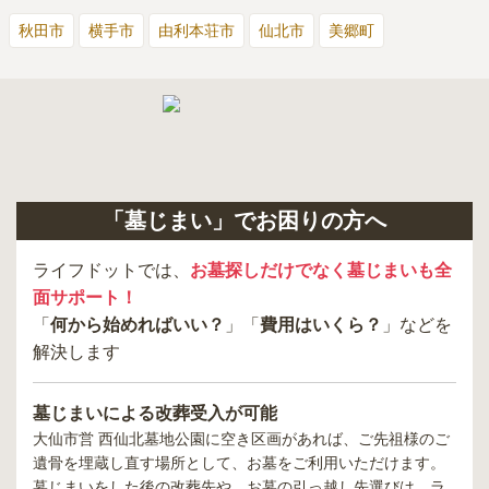
秋田市
横手市
由利本荘市
仙北市
美郷町
「墓じまい」でお困りの方へ
ライフドットでは、
お墓探しだけでなく墓じまいも全
面サポート！
「
何から始めればいい？
」「
費用はいくら？
」などを
解決します
墓じまいによる改葬受入が可能
大仙市営 西仙北墓地公園
に空き区画があれば、ご先祖様のご
遺骨を埋蔵し直す場所として、お墓をご利用いただけます。
墓じまいをした後の改葬先や、お墓の引っ越し先選びは、ラ