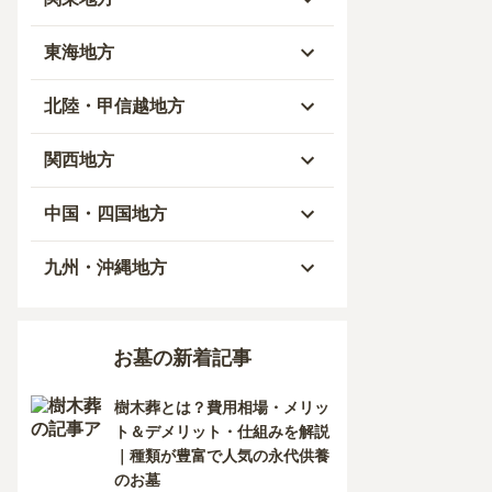
青森県
東京都
東海地方
秋田県
神奈川県
愛知県
北陸・甲信越地方
岩手県
埼玉県
岐阜県
富山県
関西地方
山形県
千葉県
静岡県
石川県
大阪府
中国・四国地方
宮城県
茨城県
三重県
福井県
兵庫県
岡山県
九州・沖縄地方
福島県
栃木県
山梨県
京都府
広島県
福岡県
お墓の新着記事
群馬県
新潟県
滋賀県
鳥取県
大分県
樹木葬とは？費用相場・メリッ
長野県
奈良県
島根県
宮崎県
ト＆デメリット・仕組みを解説
｜種類が豊富で人気の永代供養
和歌山県
山口県
佐賀県
のお墓