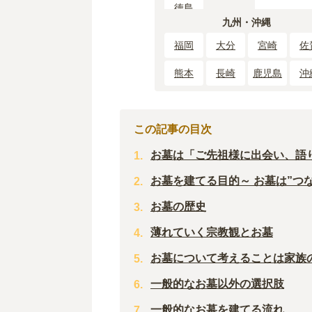
徳島
九州・沖縄
福岡
大分
宮崎
佐
熊本
長崎
鹿児島
沖
この記事の目次
お墓は「ご先祖様に出会い、語
お墓を建てる目的～ お墓は”つな
お墓の歴史
薄れていく宗教観とお墓
お墓について考えることは家族
一般的なお墓以外の選択肢
一般的なお墓を建てる流れ