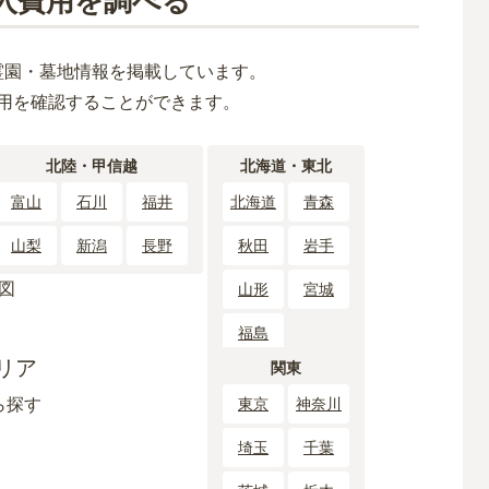
入費用を調べる
霊園・墓地情報を掲載しています。
用を確認することができます。
北陸・甲信越
北海道・東北
富山
石川
福井
北海道
青森
山梨
新潟
長野
秋田
岩手
山形
宮城
福島
リア
関東
ら探す
東京
神奈川
埼玉
千葉