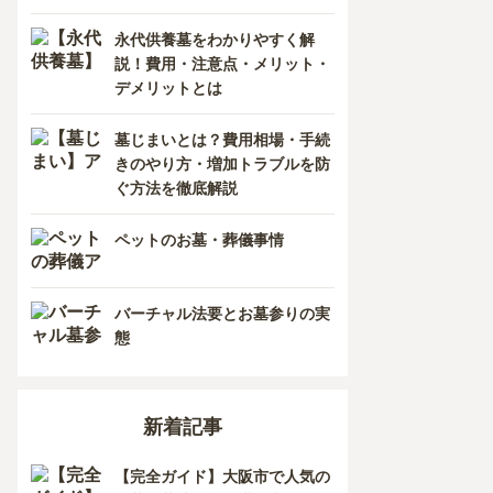
香川県
熊本県
永代供養墓をわかりやすく解
説！費用・注意点・メリット・
愛媛県
長崎県
デメリットとは
高知県
鹿児島県
墓じまいとは？費用相場・手続
きのやり方・増加トラブルを防
徳島県
ぐ方法を徹底解説
沖縄県
ペットのお墓・葬儀事情
バーチャル法要とお墓参りの実
態
新着記事
【完全ガイド】大阪市で人気の