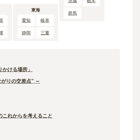
茨城
栃木
東海
群馬
賀
愛知
岐阜
縄
静岡
三重
りかける場所」
がりの交差点” ～
のこれからを考えること