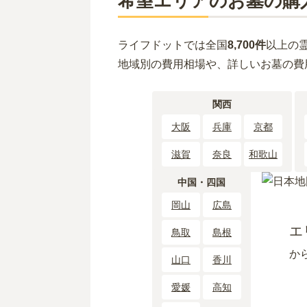
希望エリアのお墓の購
ライフドットでは全国
8,700件
以上の
地域別の費用相場や、詳しいお墓の費
関西
大阪
兵庫
京都
滋賀
奈良
和歌山
中国・四国
岡山
広島
エ
鳥取
島根
か
山口
香川
愛媛
高知