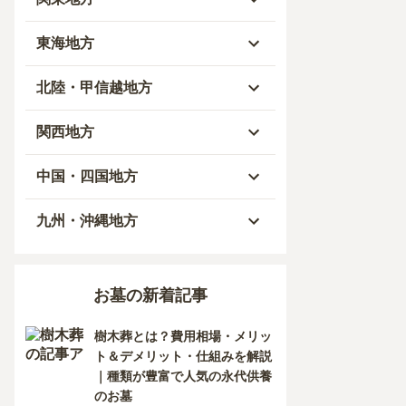
青森県
東京都
東海地方
秋田県
神奈川県
愛知県
北陸・甲信越地方
岩手県
埼玉県
岐阜県
富山県
関西地方
山形県
千葉県
静岡県
石川県
大阪府
中国・四国地方
宮城県
茨城県
三重県
福井県
兵庫県
岡山県
九州・沖縄地方
福島県
栃木県
山梨県
京都府
広島県
福岡県
お墓の新着記事
群馬県
新潟県
滋賀県
鳥取県
大分県
樹木葬とは？費用相場・メリッ
長野県
奈良県
島根県
宮崎県
ト＆デメリット・仕組みを解説
｜種類が豊富で人気の永代供養
和歌山県
山口県
佐賀県
のお墓