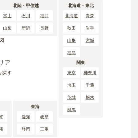
北陸・甲信越
北海道・東北
富山
石川
福井
北海道
青森
山梨
新潟
長野
秋田
岩手
山形
宮城
福島
リア
関東
ら探す
東京
神奈川
埼玉
千葉
茨城
栃木
東海
群馬
賀
愛知
岐阜
縄
静岡
三重