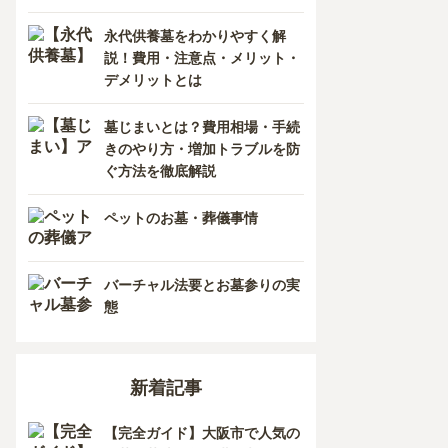
香川県
熊本県
永代供養墓をわかりやすく解
説！費用・注意点・メリット・
愛媛県
長崎県
デメリットとは
高知県
鹿児島県
墓じまいとは？費用相場・手続
きのやり方・増加トラブルを防
徳島県
ぐ方法を徹底解説
沖縄県
ペットのお墓・葬儀事情
バーチャル法要とお墓参りの実
態
新着記事
【完全ガイド】大阪市で人気の