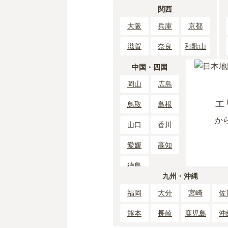
関西
大阪
兵庫
京都
滋賀
奈良
和歌山
中国・四国
岡山
広島
エ
鳥取
島根
か
山口
香川
愛媛
高知
徳島
九州・沖縄
福岡
大分
宮崎
佐
熊本
長崎
鹿児島
沖