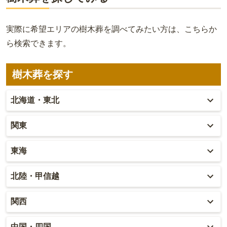
実際に希望エリアの樹木葬を調べてみたい方は、こちらか
ら検索できます。
樹木葬を探す
北海道・東北
北海道
関東
青森
東京
東海
秋田
神奈川
愛知
北陸・甲信越
岩手
埼玉
岐阜
富山
関西
山形
千葉
静岡
石川
大阪
中国・四国