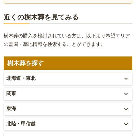
近くの樹木葬を見てみる
樹木葬の購入を検討されている方は、以下より希望エリア
の霊園・墓地情報を検索することができます。
樹木葬を探す
北海道・東北
北海道
関東
青森
東京
東海
秋田
神奈川
愛知
北陸・甲信越
岩手
埼玉
岐阜