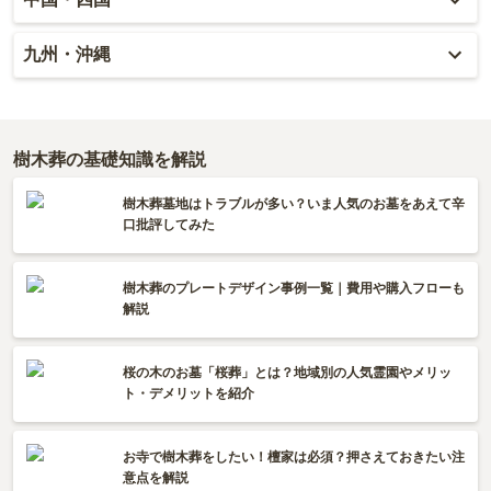
宮城
茨城
三重
福井
兵庫
岡山
九州・沖縄
福島
栃木
山梨
京都
広島
福岡
群馬
新潟
滋賀
鳥取
大分
樹木葬の基礎知識を解説
長野
奈良
島根
宮崎
樹木葬墓地はトラブルが多い？いま人気のお墓をあえて辛
口批評してみた
和歌山
山口
佐賀
樹木葬のプレートデザイン事例一覧｜費用や購入フローも
香川
熊本
解説
愛媛
長崎
桜の木のお墓「桜葬」とは？地域別の人気霊園やメリッ
高知
ト・デメリットを紹介
鹿児島
徳島
沖縄
お寺で樹木葬をしたい！檀家は必須？押さえておきたい注
意点を解説