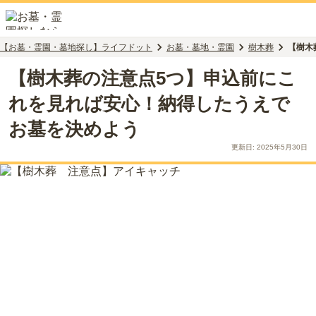
【お墓・霊園・墓地探し】ライフドット
お墓・墓地・霊園
樹木葬
【樹木
【樹木葬の注意点5つ】申込前にこ
れを見れば安心！納得したうえで
お墓を決めよう
更新日:
2025年5月30日