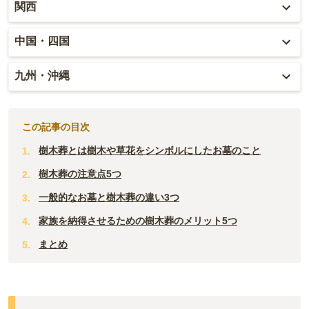
富山
関西
山形
千葉
静岡
石川
大阪
中国・四国
宮城
茨城
三重
福井
兵庫
岡山
九州・沖縄
福島
栃木
山梨
京都
広島
福岡
群馬
新潟
この記事の目次
滋賀
鳥取
大分
樹木葬とは樹木や草花をシンボルにしたお墓のこと
長野
奈良
島根
宮崎
樹木葬の注意点5つ
和歌山
山口
一般的なお墓と樹木葬の違い3つ
佐賀
家族を納得させるための樹木葬のメリット5つ
香川
熊本
まとめ
愛媛
長崎
高知
鹿児島