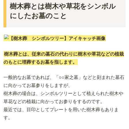
徳島
樹木葬とは樹木や草花をシンボル
沖縄
にしたお墓のこと
樹木葬とは、従来の墓石の代わりに樹木や草花などの植栽
のもとに埋葬するお墓を指します。
一般的なお墓であれば、「○○家之墓」などと刻まれた墓石
に向かってお墓参りをしますが、
樹木葬の場合は、シンボルツリーとして植えられた樹木や
草花などの植栽に向かってお参りをするのです。
最近では、目印としてプレートを用いた樹木葬もありま
す。