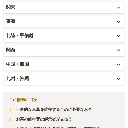
北海道
関東
青森
東京
東海
秋田
神奈川
愛知
北陸・甲信越
岩手
埼玉
岐阜
富山
関西
山形
千葉
静岡
石川
大阪
中国・四国
宮城
茨城
三重
福井
兵庫
岡山
九州・沖縄
福島
栃木
山梨
京都
広島
福岡
群馬
新潟
この記事の目次
滋賀
鳥取
大分
一般的なお墓を維持するために必要なお金
長野
奈良
島根
宮崎
お墓の維持費は継承者が支払う
和歌山