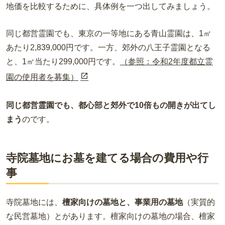
地価を比較するために、具体例を一つ出してみましょう。
同じ都営霊園でも、東京の一等地にある青山霊園は、1㎡
あたり2,839,000円です。一方、郊外の八王子霊園となる
と、1㎡当たり299,000円です。
（参照：令和2年度都立霊
園の使用者を募集）
同じ都営霊園でも、都心部と郊外で10倍もの開きが出てし
まう
のです。
寺院墓地にお墓を建てる場合の費用や行
事
寺院墓地には、
檀家向けの墓地と、事業用の墓地
（実質的
な民営墓地）とがあります。檀家向けの墓地の場合、檀家