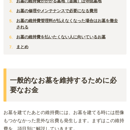
山口
お墓の維持費がかかる墓地（霊園）は寺院墓地
佐賀
お墓の修理やメンテナンスで必要になる費用
香川
熊本
お墓の維持費管理料が払えなくなった場合はお墓を撤去
愛媛
される
長崎
お墓の維持費を払いたくない人に向いているお墓
高知
鹿児島
まとめ
徳島
沖縄
一般的なお墓を維持するために必
要なお金
お墓を建てたあとの維持費には、お墓を建てる時には想像
もつかなかった意外な出費も発生します。まずはこの維持
費を、項目別に解説していきます。