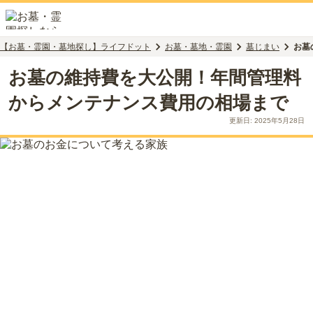
【お墓・霊園・墓地探し】ライフドット
お墓・墓地・霊園
墓じまい
お墓
お墓の維持費を大公開！年間管理料
からメンテナンス費用の相場まで
更新日:
2025年5月28日