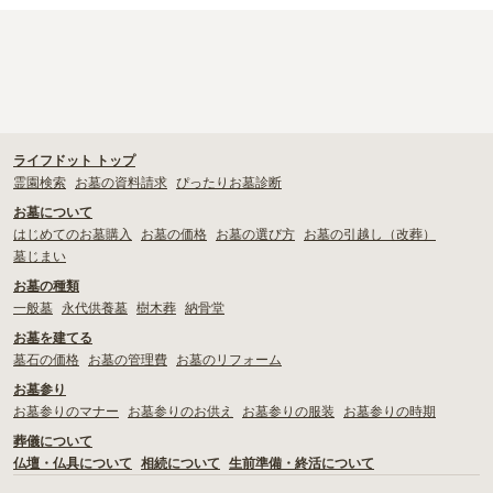
ライフドット トップ
霊園検索
お墓の資料請求
ぴったりお墓診断
お墓について
はじめてのお墓購入
お墓の価格
お墓の選び方
お墓の引越し（改葬）
墓じまい
お墓の種類
一般墓
永代供養墓
樹木葬
納骨堂
お墓を建てる
墓石の価格
お墓の管理費
お墓のリフォーム
お墓参り
お墓参りのマナー
お墓参りのお供え
お墓参りの服装
お墓参りの時期
葬儀について
仏壇・仏具について
相続について
生前準備・終活について