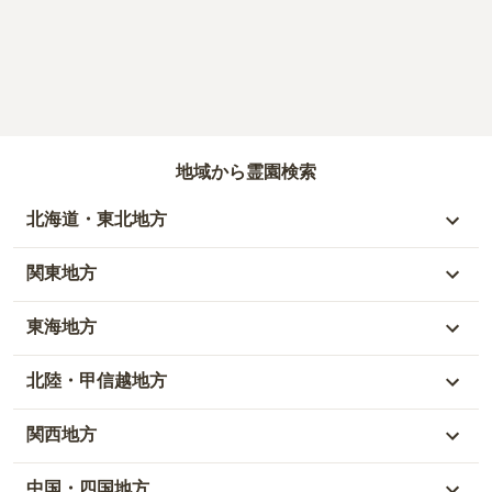
地域から霊園検索
北海道・東北地方
北海道
関東地方
青森県
東京都
東海地方
秋田県
神奈川県
愛知県
北陸・甲信越地方
岩手県
埼玉県
岐阜県
富山県
関西地方
山形県
千葉県
静岡県
石川県
大阪府
中国・四国地方