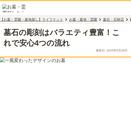
【お墓・霊園・墓地探し】ライフドット
お墓・墓地・霊園
墓石・石材店
墓石の彫刻はバラエティ豊富！こ
れで安心4つの流れ
更新日:
2025年5月28日