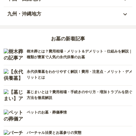
宮城県
茨城県
三重県
福井県
兵庫県
岡山県
九州・沖縄地方
福島県
栃木県
山梨県
京都府
広島県
福岡県
群馬県
新潟県
お墓の新着記事
滋賀県
鳥取県
大分県
樹木葬とは？費用相場・メリット＆デメリット・仕組みを解説｜
長野県
奈良県
島根県
宮崎県
種類が豊富で人気の永代供養のお墓
和歌山県
山口県
佐賀県
永代供養墓をわかりやすく解説！費用・注意点・メリット・デメ
リットとは
香川県
熊本県
墓じまいとは？費用相場・手続きのやり方・増加トラブルを防ぐ
愛媛県
長崎県
方法を徹底解説
高知県
鹿児島県
ペットのお墓・葬儀事情
徳島県
沖縄県
バーチャル法要とお墓参りの実態