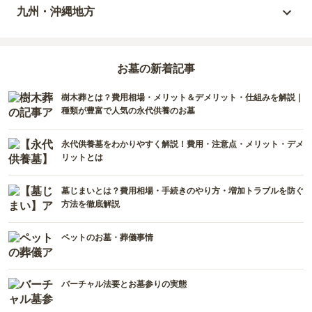
三重県
福井県
兵庫県
岡山県
九州・沖縄地方
福島県
栃木県
山梨県
京都府
広島県
福岡県
群馬県
新潟県
お墓の新着記事
滋賀県
鳥取県
大分県
樹木葬とは？費用相場・メリット＆デメリット・仕組みを解説｜
長野県
奈良県
島根県
宮崎県
種類が豊富で人気の永代供養のお墓
和歌山県
山口県
佐賀県
永代供養墓をわかりやすく解説！費用・注意点・メリット・デメ
リットとは
香川県
熊本県
墓じまいとは？費用相場・手続きのやり方・増加トラブルを防ぐ
愛媛県
長崎県
方法を徹底解説
高知県
鹿児島県
ペットのお墓・葬儀事情
徳島県
沖縄県
バーチャル法要とお墓参りの実態