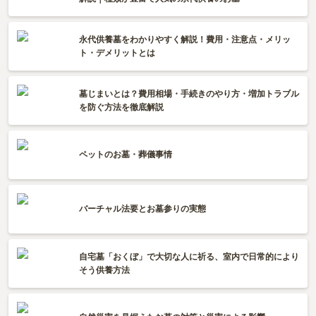
和歌山
山口
佐賀
永代供養墓をわかりやすく解説！費用・注意点・メリッ
香川
熊本
ト・デメリットとは
愛媛
長崎
墓じまいとは？費用相場・手続きのやり方・増加トラブル
高知
を防ぐ方法を徹底解説
鹿児島
徳島
沖縄
ペットのお墓・葬儀事情
バーチャル法要とお墓参りの実態
自宅墓「おくぼ」で大切な人に祈る、室内で日常的により
そう供養方法