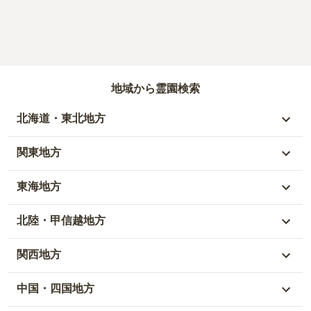
地域から霊園検索
北海道・東北地方
北海道
関東地方
青森県
東京都
東海地方
秋田県
神奈川県
愛知県
北陸・甲信越地方
岩手県
埼玉県
岐阜県
富山県
関西地方
山形県
千葉県
静岡県
石川県
大阪府
中国・四国地方
宮城県
茨城県