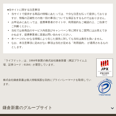
■当サイトに関する注意事項
当サイトで提供する商品の情報にあたっては、十分な注意を払って提供しておりま
すが、情報の正確性その他一切の事項についてを保証をするものではありません。
お申込みにあたっては、提携事業者のサイトや、利用規約をご確認の上、ご自身で
ご判断ください。
当社では各商品のサービス内容及びキャンペーン等に関するご質問にはお答えでき
かねます。提携事業者に直接お問い合わせください。
本ページのいかなる情報により生じた損失に対しても当社は責任を負いません。
なお、本注意事項に定めがない事項は当社が定める「利用規約」 が適用されるもの
とします。
「ライフドット」は、1984年創業の株式会社鎌倉新書（東証プライム上
場、証券コード：6184）が運営しています。
株式会社鎌倉新書は個人情報保護を目的にプライバシーマークを取得してい
ます。
鎌倉新書のグループサイト