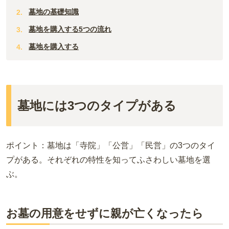
奈良
島根
宮崎
墓地の基礎知識
和歌山
山口
墓地を購入する5つの流れ
佐賀
墓地を購入する
香川
熊本
愛媛
長崎
高知
鹿児島
墓地には3つのタイプがある
徳島
沖縄
ポイント：墓地は「寺院」「公営」「民営」の3つのタイ
プがある。それぞれの特性を知ってふさわしい墓地を選
ぶ。
お墓の用意をせずに親が亡くなったら