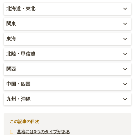
北海道・東北
北海道
関東
青森
東京
東海
秋田
神奈川
愛知
北陸・甲信越
岩手
埼玉
岐阜
富山
関西
山形
千葉
静岡
石川
大阪
中国・四国
宮城
茨城
三重
福井
兵庫
岡山
九州・沖縄
福島
栃木
山梨
京都
広島
福岡
群馬
新潟
この記事の目次
滋賀
鳥取
大分
墓地には3つのタイプがある
長野