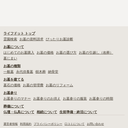
ライフドット トップ
霊園検索
お墓の資料請求
ぴったりお墓診断
お墓について
はじめてのお墓購入
お墓の価格
お墓の選び方
お墓の引越し（改葬）
墓じまい
お墓の種類
一般墓
永代供養墓
樹木葬
納骨堂
お墓を建てる
墓石の価格
お墓の管理費
お墓のリフォーム
お墓参り
お墓参りのマナー
お墓参りのお供え
お墓参りの服装
お墓参りの時期
葬儀について
仏壇・仏具について
相続について
生前準備・終活について
運営者情報
利用規約
プライバシーポリシー
口コミについて
お問い合わせ