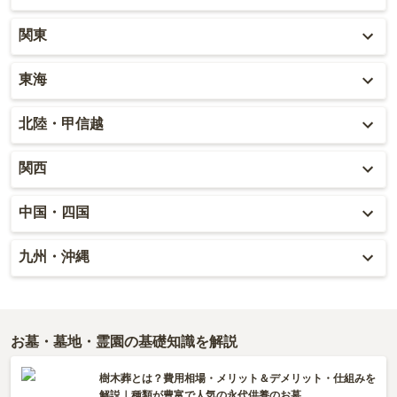
北海道
関東
青森
東京
東海
秋田
神奈川
愛知
北陸・甲信越
岩手
埼玉
岐阜
富山
関西
山形
千葉
静岡
石川
大阪
中国・四国
宮城
茨城
三重
福井
兵庫
岡山
九州・沖縄
福島
栃木
山梨
京都
広島
福岡
群馬
新潟
滋賀
鳥取
大分
お墓・墓地・霊園の基礎知識を解説
長野
奈良
島根
宮崎
樹木葬とは？費用相場・メリット＆デメリット・仕組みを
解説｜種類が豊富で人気の永代供養のお墓