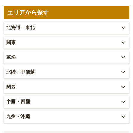
エリアから探す
北海道・東北
北海道
関東
青森
東京
東海
秋田
神奈川
愛知
北陸・甲信越
岩手
埼玉
岐阜
富山
関西
山形
千葉
静岡
石川
大阪
中国・四国
宮城
茨城
三重
福井
兵庫
岡山
九州・沖縄
福島
栃木
山梨
京都
広島
福岡