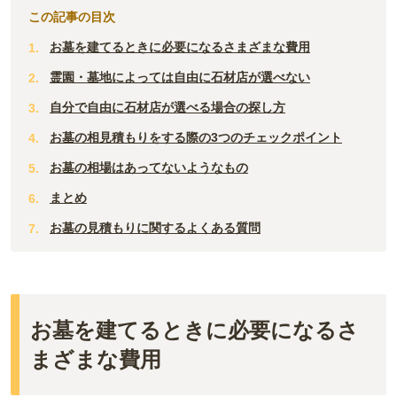
群馬
新潟
この記事の目次
滋賀
鳥取
大分
お墓を建てるときに必要になるさまざまな費用
長野
奈良
島根
宮崎
霊園・墓地によっては自由に石材店が選べない
和歌山
山口
自分で自由に石材店が選べる場合の探し方
佐賀
お墓の相見積もりをする際の3つのチェックポイント
香川
熊本
お墓の相場はあってないようなもの
愛媛
長崎
まとめ
高知
お墓の見積もりに関するよくある質問
鹿児島
徳島
沖縄
お墓を建てるときに必要になるさ
まざまな費用