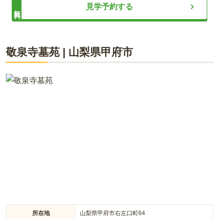
継承者不要で後世も安心
見学予約する
無料
ライフドット編集部
敬泉寺墓苑
|
山梨県
甲府市
「かわだ霊園」は宗教宗派不問でどなたでも利用可能な霊園で
す。永代供養が付いており、安心して供養を任せられます。お
墓の継承が不要なため、跡継ぎがいない方でも心配がありませ
ん。購入時の費用以外に追加費用がかからず、費用を抑えられ
るのも魅力です。
所在地
山梨県甲府市右左口町64