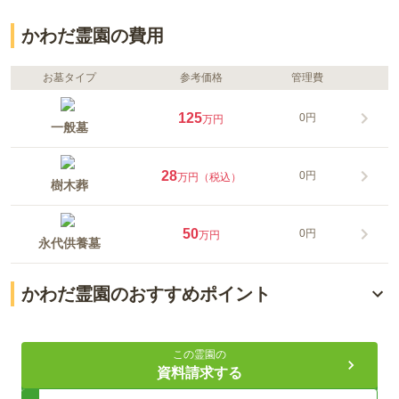
かわだ霊園の費用
お墓タイプ
参考価格
管理費
125
0円
万円
一般墓
28
0円
万円（税込）
樹木葬
50
0円
万円
永代供養墓
かわだ霊園のおすすめポイント
宗教不問で誰でも利用可能
この霊園の
永代供養で安心の供養方法
資料請求する