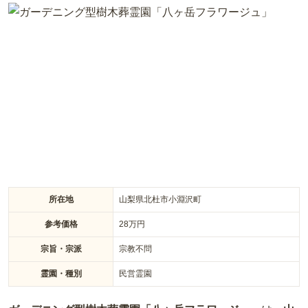
ガラス製の骨壺も用意されており、一緒に埋葬することができ
ます。 愛する家族に寂しい思いをさせたくない方におすすめで
す。 13回忌で合祀されますが、夫婦や家族で同時に申し込ん
だ場合には、最期の方が埋葬されてから13年後に合祀されま
す。 1名から4名まで一緒に眠ることができます。
所在地
山梨県北杜市小淵沢町
参考価格
28
万円
宗旨・宗派
宗教不問
霊園・種別
民営霊園