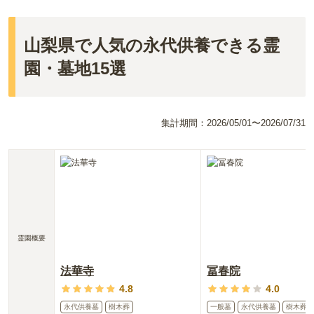
山梨県で人気の永代供養できる霊
園・墓地15選
集計期間：
2026/05/01〜2026/07/31
霊園概要
法華寺
冨春院
4.8
4.0
永代供養墓
樹木葬
一般墓
永代供養墓
樹木葬