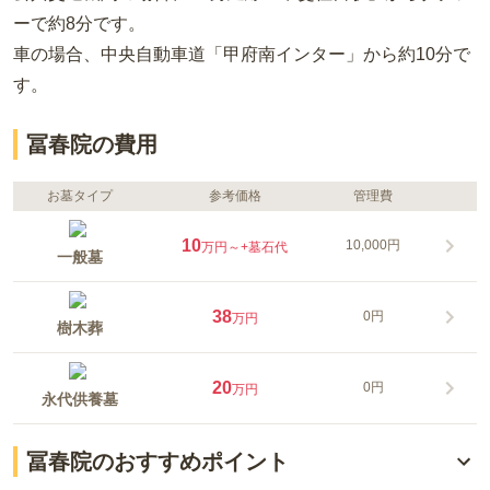
ーで約8分
です。
車の場合
、中央自動車道「甲府南インター」から約10分
で
す。
冨春院の費用
お墓タイプ
参考価格
管理費
10
10,000円
万円～
+墓石代
一般墓
38
0円
万円
樹木葬
20
0円
万円
永代供養墓
冨春院のおすすめポイント