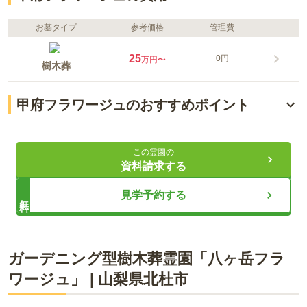
お墓タイプ
参考価格
管理費
25
0円
万円〜
樹木葬
甲府フラワージュのおすすめポイント
常説寺にあるお墓
この霊園の
埋葬料・管理費不要
資料請求する
嬉しい完全個室型
見学予約する
無料
ライフドット編集部
ガーデニング型樹木葬霊園「八ヶ岳フラ
ワージュ」
|
山梨県
北杜市
名勝「昇仙峡」の近くにある樹木葬のお墓です。 ペット専用の