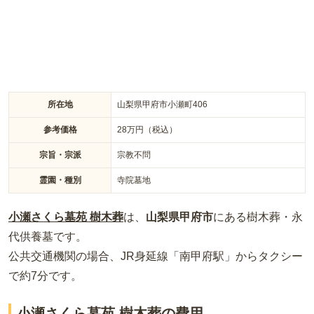
所在地
山梨県甲府市小瀬町406
参考価格
28
万円（税込）
宗旨・宗派
宗教不問
霊園・種別
寺院墓地
小瀬さくら墓苑 樹木葬
は、
山梨県
甲府市
にある
樹木葬・永
代供養墓
です。
公共交通機関の場合
、JR身延線「南甲府駅」からタクシー
で約7分
です。
小瀬さくら墓苑 樹木葬の費用