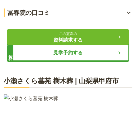
400年以上の歴史を持つ甲府の名刹
冨春院の口コミ
屋内の永代供養墓で雨の日も安心
4.0
総合評価
（
1
件）
供養や仏事の相談を気軽に行える
この霊園の
資料請求する
60代・女性
ライフドット編集部
見学予約する
無料
自家用車でしたら駐車場も完備されているので問題なく行け
ます。最寄り駅からはタクシーで約８分です。公共のバスも
あるので便利だと思います。
冨春院は、甲府市上今井町の住宅地にある静かな雰囲気のお寺
小瀬さくら墓苑 樹木葬
|
山梨県
甲府市
です。県道113号から近く、中央自動車道「南甲府インター」
口コミをすべて見る（
1
件）
からも車で5分程度なので、お車でのお墓参りに適した立地で
す。駐車場も20台分が完備されています。さまざまな相談がで
きるところも寺院ならではです。小瀬スポーツ公園が近いの
で、お墓参りの後に体を動かすのもいいでしょう。県道113号
沿いにはレストランもあるので、お食事にも困りません。