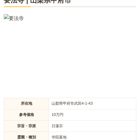
要法寺
|
山梨県
甲府市
甲府市小瀬町の仁勝寺境内にある樹木葬墓地は、管理費不要で
後継者も不要な永代供養のお墓です。誰でも安心して利用で
き、供養する心を大切にしたい方に最適です。アクセスも良好
で、歴史ある仁勝寺が管理するため、安心してお任せいただけ
ます。
所在地
山梨県甲府市武田4-1-43
参考価格
10
万円
宗旨・宗派
日蓮宗
霊園・種別
寺院墓地