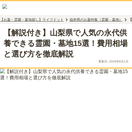
【お墓・霊園・墓地探し】ライフドット
福井県のお墓特集（霊園・墓地）
【
【解説付き】山梨県で人気の永代供
養できる霊園・墓地15選！費用相場
と選び方を徹底解説
更新日:
2026年8月1日