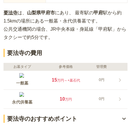
要法寺
は、
山梨県
甲府市
にあり、 最寄駅の
甲府
駅から約
1.5km
の場所
にある
一般墓・永代供養墓
です。
公共交通機関の場合
、JR中央本線・身延線「甲府駅」から
タクシーで約5分
です。
要法寺の費用
お墓タイプ
参考価格
管理費
15
0円
万円～
+墓石代
一般墓
10
0円
万円
永代供養墓
要法寺のおすすめポイント