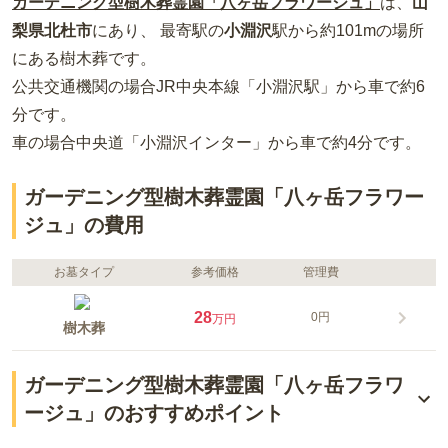
ガーデニング型樹木葬霊園「八ヶ岳フラワージュ」
は、
山
梨県
北杜市
にあり、 最寄駅の
小淵沢
駅から約
101m
の場所
にある
樹木葬
です。
公共交通機関の場合
JR中央本線「小淵沢駅」から車で約6
分
です。
車の場合
中央道「小淵沢インター」から車で約4分
です。
ガーデニング型樹木葬霊園「八ヶ岳フラワー
ジュ」の費用
お墓タイプ
参考価格
管理費
28
0円
万円
樹木葬
ガーデニング型樹木葬霊園「八ヶ岳フラワ
ージュ」のおすすめポイント