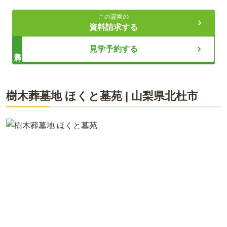
風光明媚な環境にあるガーデニング型樹木葬
この霊園の
新しいタイプの樹木葬「フラワージュ」
資料請求する
家族割りのプレミアムな樹木葬
見学予約する
無料
ライフドット編集部
樹木葬墓地 ほくと墓苑
|
山梨県
北杜市
八ヶ岳を望む美しいロケーションのガーデニング型樹木葬霊園
です。「最終的には土に還りたい」、「大切な家族にちゃんと
手を合わせ、お線香やお花を手向けて供養したい」というご遺
族の思いを叶えた樹木葬となっています。 高福寺が経営主体を
担っていますが、宗旨・宗派不問で、どなたでも眠ることがで
きます。 永代供養型で継承者が不要、将来の墓じまいの心配も
ないので、後世に負担を掛けることがありません。 13回忌で
土に還るタイプと、骨壺のまま永代供養するタイプがありま
す。 樹木葬でも家族で入りたいという方のための「家族割り」
も登場しました。 どのプランでも埋葬料や管理費が掛かりませ