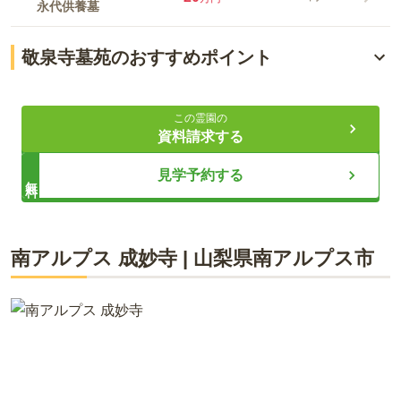
永代供養墓
敬泉寺墓苑のおすすめポイント
徳川ゆかりの歴史と絶景の地
この霊園の
宗派不問で一人から選べる墓地
資料請求する
年間管理費不要の安心永代供養
見学予約する
無料
ライフドット編集部
南アルプス 成妙寺
|
山梨県
南アルプス市
400年以上の歴史を誇り、徳川将軍も滞在した由緒ある敬泉寺
では、甲府盆地を一望する絶景と共に歩む永代供養をご提案し
ています。過去の宗教宗派を問わず、お一人様からご家族まで
どなたでも先着順でお申し込みいただけます。年間管理費が不
要で生前予約も可能なため、将来の金銭的負担や後継者の不安
を解消できる安心の価格設定です。春の桜が彩る美しい観音堂