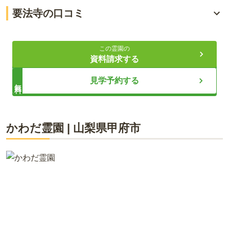
武田信玄の次男にゆかりの寺院
要法寺の口コミ
「甲府駅」から車で約5分の好立地
4.0
総合評価
（
1
件）
永代供養墓と一般墓地の案内
この霊園の
資料請求する
60代・女性
ライフドット編集部
見学予約する
無料
ＪＲの駅からバスで１０分ぐらいのようです。私は歩いて行
きました。歩くと１８分くらいです。駐車場も広いので自家
用車でも行けます。
要法寺は約470年前、武田信玄の次男である聖道公の眼病祈願
かわだ霊園
|
山梨県
甲府市
のために開創された日蓮宗のお寺です。JR「甲府駅」から車で
口コミをすべて見る（
1
件）
約5分の好立地にあり、閑静な住宅街に位置しています。境内
には一般墓地と永代供養墓があり、どなたでも安心して利用で
きます。お墓や葬儀、法要についての相談も可能です。甲府市
内で日蓮宗の寺院墓地をお探しの方はぜひお問い合わせくださ
い。