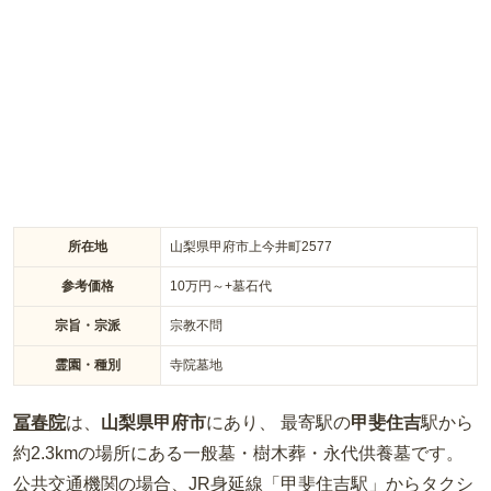
が可能です。年間管理費がないので、残された家族への金銭的
負担も減らせます。甲府周辺で永代供養墓をお探しの方におす
すめです。
所在地
山梨県甲府市上今井町2577
参考価格
10
万円～
+墓石代
宗旨・宗派
宗教不問
霊園・種別
寺院墓地
冨春院
は、
山梨県
甲府市
にあり、 最寄駅の
甲斐住吉
駅から
約
2.3km
の場所
にある
一般墓・樹木葬・永代供養墓
です。
公共交通機関の場合
、JR身延線「甲斐住吉駅」からタクシ