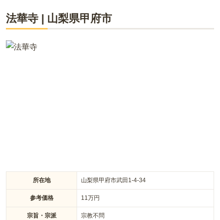
法華寺
|
山梨県
甲府市
所在地
山梨県甲府市武田1-4-34
参考価格
11
万円
宗旨・宗派
宗教不問