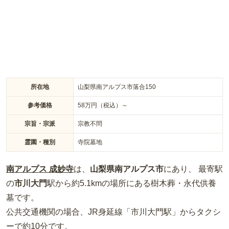
に見守られながら、永代にわたる安らぎをお約束いたします。
所在地
山梨県南アルプス市落合150
参考価格
58
万円（税込）～
宗旨・宗派
宗教不問
霊園・種別
寺院墓地
南アルプス 成妙寺
は、
山梨県
南アルプス市
にあり、 最寄駅
の
市川大門
駅から約
5.1km
の場所
にある
樹木葬・永代供養
墓
です。
公共交通機関の場合
、JR身延線「市川大門駅」からタクシ
ーで約10分
です。