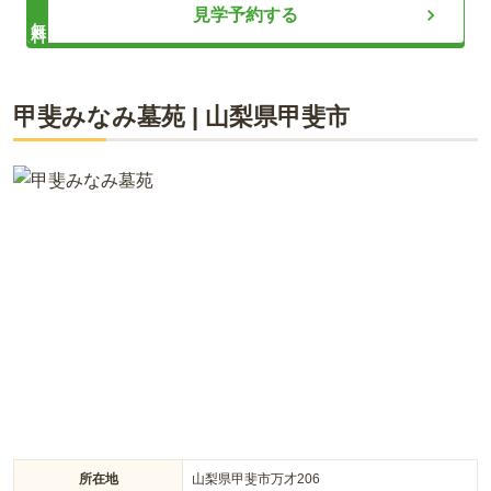
樹木葬と永代供養墓がある
見学予約する
無料
ライフドット編集部
甲斐みなみ墓苑
|
山梨県
甲斐市
山梨県南アルプス市の由緒ある「成妙寺」に、永代供養付家族
墓と樹木葬「松濤」が誕生しました。お子さんやお孫さんに負
担をかけず、永代にわたって寺院の供養が受けられます。永代
供養墓は最大8人、樹木葬は4人まで利用することができ、ペッ
ト共葬も可能です。また、初期費用には永代供養料、墓石（石
碑）代金、基本彫刻料が含まれており、後継者不要、墓じまい
不要のお墓となります。
所在地
山梨県甲斐市万才206