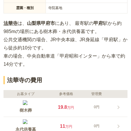
霊園・種別
寺院墓地
法華寺
は、
山梨県
甲府市
にあり、 最寄駅の
甲府
駅から約
985m
の場所
にある
樹木葬・永代供養墓
です。
公共交通機関の場合
、JR中央本線、JR身延線「甲府駅」か
ら徒歩約10分
です。
車の場合
、中央自動車道「甲府昭和インター」から車で約
14分
です。
法華寺の費用
お墓タイプ
参考価格
管理費
19.8
0円
万円
樹木葬
11
0円
万円
永代供養墓