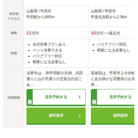
山梨県
/
甲府市
山梨県
/
甲府市
所在地
甲府
駅から
985m
甲斐住吉
駅から
2.3km
アクセス
11
10
価格
万円
万円～
+墓石代
永代供養プランあり
バリアフリー対応
ペット供養できる
檀家になる必要なし
特徴
バリアフリー対応
檀家になる必要なし
法華寺は、JR甲府駅の北側、武田
冨春院は、甲府市上今井町
通りと山の手通りの交差点付近に
にある静かな雰囲気のお寺
あ
…
県
…
見学予約する
見学予約する
詳細情報
無料
無料
資料請求
資料請求