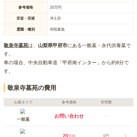
参考価格
20
万円
宗旨・宗派
浄土宗
霊園・種別
寺院墓地
敬泉寺墓苑
は、
山梨県
甲府市
にある
一般墓・永代供養墓
で
す。
車の場合
、中央自動車道「甲府南インター」から約8分
で
す。
敬泉寺墓苑の費用
お墓タイプ
参考価格
管理費
お問い合わせ
-
一般墓
20
0円
万円