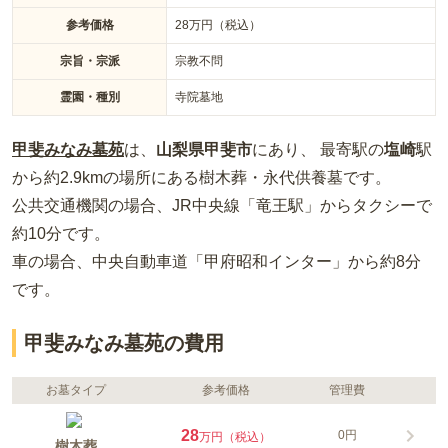
参考価格
28
万円（税込）
宗旨・宗派
宗教不問
霊園・種別
寺院墓地
甲斐みなみ墓苑
は、
山梨県
甲斐市
にあり、 最寄駅の
塩崎
駅
から約
2.9km
の場所
にある
樹木葬・永代供養墓
です。
公共交通機関の場合
、JR中央線「竜王駅」からタクシーで
約10分
です。
車の場合
、中央自動車道「甲府昭和インター」から約8分
です。
甲斐みなみ墓苑の費用
お墓タイプ
参考価格
管理費
28
0円
万円（税込）
樹木葬