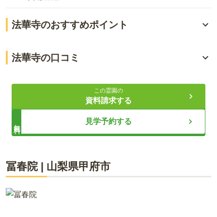
法華寺のおすすめポイント
「甲府駅」から徒歩約10分
法華寺の口コミ
入檀不要・過去の宗教不問の永代供養墓
4.8
総合評価
（
1
件）
ペットと共葬可能
この霊園の
資料請求する
60代・女性
ライフドット編集部
見学予約する
無料
甲府駅から徒歩で向かいました。特に迷うこともなくすぐ到
着しました。行きやすくて助かりました。車で行ってもわか
りやすい立地で良いと思いました。
法華寺は、JR甲府駅の北側、武田通りと山の手通りの交差点付
冨春院
|
山梨県
甲府市
近にあります。1200年以上続く歴史あるお寺で、甲府空襲を免
口コミをすべて見る（
1
件）
れた立派な山門は、厳かな雰囲気の佇まいです。境内には梅や
紅葉など季節を感じる樹花があり、お墓参りと一緒に境内の散
策も楽しめます。法華寺の永代供養墓は、合祀墓から個別墓・
樹木葬など様々な種類があり、ライフスタイルに合わせた選択