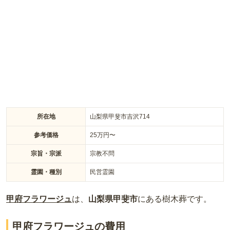
されており、経済的な負担を軽減します。また、甲府昭和イン
ターから車で約6分、JR竜王駅から車で約10分とアクセスも良
好で、便利な立地です。
所在地
山梨県甲斐市吉沢714
参考価格
25
万円〜
宗旨・宗派
宗教不問
霊園・種別
民営霊園
甲府フラワージュ
は、
山梨県
甲斐市
にある
樹木葬
です。
甲府フラワージュの費用