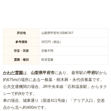
所在地
山梨県甲府市川田町357
参考価格
28
万円（税込）
宗旨・宗派
宗教不問
霊園・種別
民営霊園
かわだ霊園
は、
山梨県
甲府市
にあり、 最寄駅の
甲府
駅から
約
675m
の場所
にある
一般墓・樹木葬・永代供養墓
です。
公共交通機関の場合
、JR中央本線「石和温泉駅」からタク
シーで約9分
です。
車の場合
、城東通り（国道411号線）「アリア入口」交差
点から北へ約400m
です。