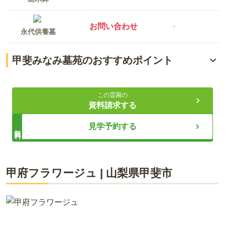
お問い合わせ
-
永代供養墓
甲斐みなみ墓苑のおすすめポイント
管理費不要で安心の樹木葬
この霊園の
宗旨宗派を問わず利用可能
資料請求する
優れたアクセスで便利
見学予約する
無料
ライフドット編集部
甲府フラワージュ
|
山梨県
甲斐市
甲斐市万才の墓苑では、管理費不要で永代にわたり供養される
樹木葬をご案内しています。宗旨宗派を問わず、誰でも安心し
て利用可能。継承者不要で、永代使用料が含まれた価格で提供