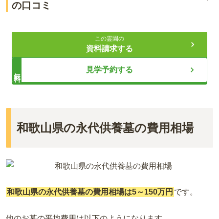
仏舎利が祀られている
の口コミ
宿坊も兼ねている
4.0
総合評価
（
1
件）
この霊園の
資料請求する
ライフドット編集部
60代・男性
見学予約する
無料
自宅が和歌山市南部にあるため、交通機関は自家用車に限ら
れる。海南から高野山へ向かう国道で花坂へ向かい、その後
高野山真言宗の総本山が管理を行い、弘法大使が入定した「奥
高野町へ。大門の横を通って奥の院へ。中の橋駐車場は広く
の院」にある霊域です。 別格本山持明院内にある仏舎利宝塔の
いつも空いている、
中に、「やすらぎ五輪塔」と「繰り出し位牌」があります。 持
明院は、持流一派の本山であり、伊達家や武田家の礼拝を安置
和歌山県の永代供養墓の費用相場
口コミをすべて見る（
1
件）
している場所として知られています。 日本で最も高位の霊域と
して信仰を集めている場所で、偉人と一緒に眠ることができる
場所です。
和歌山県の永代供養墓の費用相場は5～150万円
です。
他のお墓の平均費用は以下のようになります。