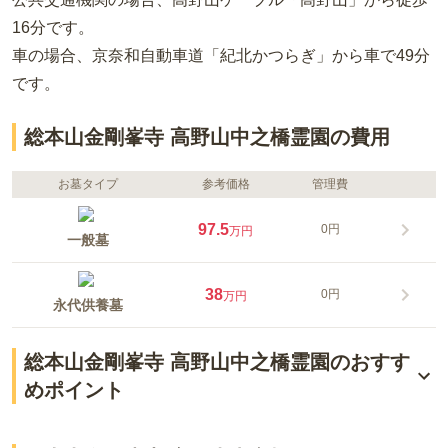
16分
です。
車の場合
、京奈和自動車道「紀北かつらぎ」から車で49分
です。
総本山金剛峯寺 高野山中之橋霊園の費用
お墓タイプ
参考価格
管理費
97.5
0円
万円
一般墓
38
0円
万円
永代供養墓
総本山金剛峯寺 高野山中之橋霊園のおすす
めポイント
高野山に位置する寺院霊園