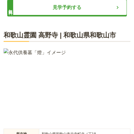
70代・男性
ライフドット編集部
見学予約する
無料
和歌山インターから車で30分 霊園は整備されており一方通
行で墓近くまで車が入り込める
関西屈指の規模を誇る美しい景観の大型公園墓地です。 管理事
口コミをすべて見る（
2
件）
和歌山霊園 高野寺
|
和歌山県
和歌山市
務所には休憩室を完備しており、法要や会食も可能です。 お墓
参り用のお花やロウソク、線香の販売もあるので荷物が少なく
て済みます。 駐車場があり、墓域内は全面フラットになってい
ます。 車椅子の貸し出しもあるので、足腰が悪い方でも安心し
て利用できます。
所在地
和歌山県和歌山市元寺町北ノ丁18