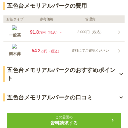
五色台メモリアルパークの費用
お墓タイプ
参考価格
管理費
91.8
3,000円（税込）
万円（税込）～
一般墓
54.2
資料にてご確認ください
万円（税込）
樹木葬
五色台メモリアルパークのおすすめポイン
ト
無料送迎バスあり
五色台メモリアルパークの口コミ
関西屈指の規模の公園墓地
3.3
総合評価
（
2
件）
永代供養塔とこしえの碑あり
この霊園の
資料請求する