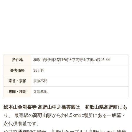
園なので安心感があります。区画はA～Hがあり、区画ごとに
価格が異なります。
所在地
和歌山県伊都郡高野町大字高野山字奥の院46-44
参考価格
38
万円
宗旨・宗派
宗教不問
霊園・種別
寺院墓地
総本山金剛峯寺 高野山中之橋霊園
は、
和歌山県
高野町
にあ
り、 最寄駅の
高野山
駅から約
4.5km
の場所
にある
一般墓・
永代供養墓
です。
公共交通機関の場合
、高野山ケーブル「高野山」から徒歩