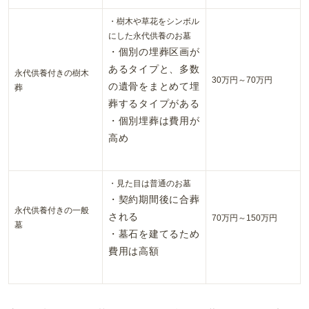
・樹木や草花をシンボル
にした永代供養のお墓
・個別の埋葬区画が
あるタイプと、多数
永代供養付きの樹木
30万円～70万円
の遺骨をまとめて埋
葬
葬するタイプがある
・個別埋葬は費用が
高め
・見た目は普通のお墓
・契約期間後に合葬
永代供養付きの一般
される
70万円～150万円
墓
・墓石を建てるため
費用は高額