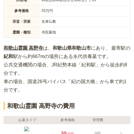
参考価格
55
万円
宗旨・宗派
在来仏教
霊園・種別
寺院墓地
和歌山霊園 高野寺
は、
和歌山県
和歌山市
にあり、 最寄駅の
紀和
駅から約
667m
の場所
にある
永代供養墓
です。
公共交通機関の場合
、JR紀勢本線「紀和駅」から徒歩約8
分
です。
車の場合
、国道26号バイパス「紀の国大橋」から車で約1
分
です。
和歌山霊園 高野寺の費用
お墓タイプ
参考価格
管理費
55
0円