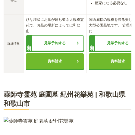
特徴
檀家になる必要なし
ひな壇状にお墓が建ち並ぶ大規模霊
関西屈指の規模を誇る美し
苑で、お墓の場所によっては和歌
大型公園墓地です。 管理事
山
…
に
…
見学予約する
見学予約する
詳細情報
無料
無料
資料請求
資料請求
薬師寺霊苑 庭園墓 紀州花樂苑
|
和歌山県
和歌山市