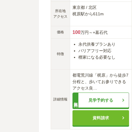
東京都
/
北区
所在地
梶原
駅から
611m
アクセス
100
価格
万円～
+墓石代
永代供養プランあり
バリアフリー対応
特徴
檀家になる必要なし
都電荒川線「梶原」から徒歩7
分程と、歩いてお参りできる
アクセス良
…
詳細情報
見学予約する
無料
資料請求