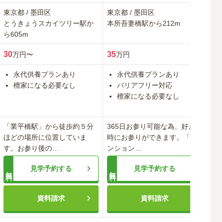
東京都
/
墨田区
東京都
/
墨田区
東
とうきょうスカイツリー
駅か
本所吾妻橋
駅から
212m
と
ら
605m
ら
8
30
35
30
万円〜
万円
永代供養プランあり
永代供養プランあり
檀家になる必要なし
バリアフリー対応
檀家になる必要なし
「業平橋駅」から徒歩約５分
365日お参り可能な為、好きな
本
ほどの場所に位置していま
時にお参りができます。「マ
あ
す。お参り後の
…
ンション
…
す
見学予約する
見学予約する
無料
無料
資料請求
資料請求