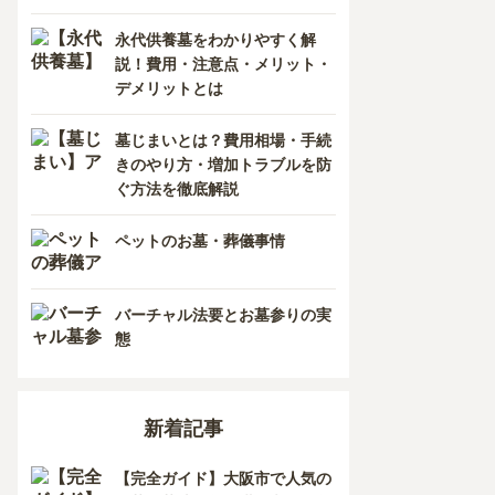
香川県
熊本県
永代供養墓をわかりやすく解
説！費用・注意点・メリット・
愛媛県
長崎県
デメリットとは
高知県
鹿児島県
墓じまいとは？費用相場・手続
きのやり方・増加トラブルを防
徳島県
ぐ方法を徹底解説
沖縄県
ペットのお墓・葬儀事情
バーチャル法要とお墓参りの実
態
新着記事
【完全ガイド】大阪市で人気の