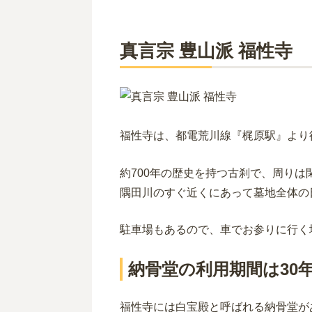
真言宗 豊山派 福性寺
福性寺は、都電荒川線『梶原駅』より
約700年の歴史を持つ古刹で、周り
隅田川のすぐ近くにあって墓地全体の
駐車場もあるので、車でお参りに行く
納骨堂の利用期間は30
福性寺には白宝殿と呼ばれる納骨堂が