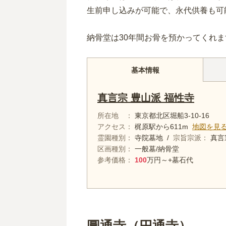
生前申し込みが可能で、永代供養も可
納骨堂は30年間お骨を預かってくれま
基本情報
真言宗 豊山派 福性寺
所在地
東京都北区堀船3-10-16
アクセス
梶原
駅から
611m
地図を見
霊園種別
寺院墓地
/
宗旨宗派
真言
区画種別
一般墓/納骨堂
参考価格
100
万円～
+墓石代
圓通寺（円通寺）