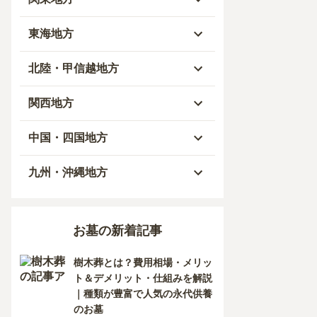
青森県
東京都
東海地方
秋田県
神奈川県
愛知県
北陸・甲信越地方
岩手県
埼玉県
岐阜県
富山県
関西地方
山形県
千葉県
静岡県
石川県
大阪府
中国・四国地方
宮城県
茨城県
三重県
福井県
兵庫県
岡山県
九州・沖縄地方
福島県
栃木県
山梨県
京都府
広島県
福岡県
お墓の新着記事
群馬県
新潟県
滋賀県
鳥取県
大分県
樹木葬とは？費用相場・メリッ
長野県
奈良県
島根県
宮崎県
ト＆デメリット・仕組みを解説
｜種類が豊富で人気の永代供養
和歌山県
山口県
佐賀県
のお墓